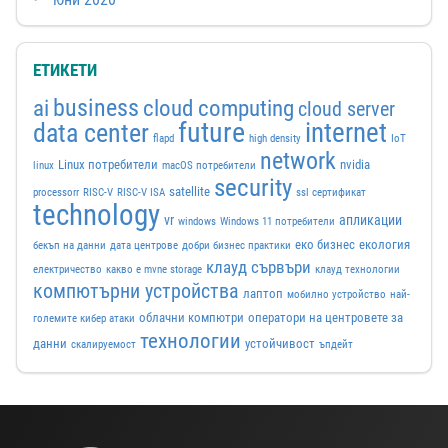
ЕТИКЕТИ
business
ai
cloud computing
cloud server
future
internet
data center
flapd
high density
IoT
network
Linux потребители
nvidia
linux
macOS потребители
security
satellite
processorr
RISC-V
RISC-V ISA
ssl сертификат
technology
vr
апликации
windows
Windows 11 потребители
еко бизнес
екология
бекъп на данни
дата центрове
добри бизнес практики
клауд сървъри
електричество
какво е mvne storage
клауд технологии
компютърни устройства
лаптоп
мобилно устройство
най-
облачни компютри
оператори на центровете за
големите кибер атаки
технологии
данни
устойчивост
скалируемост
ъпдейт