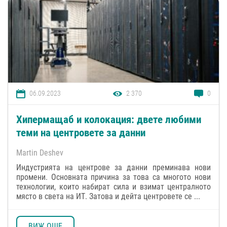
06.09.2023
2 370
0
Хипермащаб и колокация: двете любими
теми на центровете за данни
Martin Deshev
Индустрията на центрове за данни преминава нови
промени. Основната причина за това са многото нови
технологии, които набират сила и взимат централното
място в света на ИТ. Затова и дейта центровете се ...
ВИЖ ОЩЕ