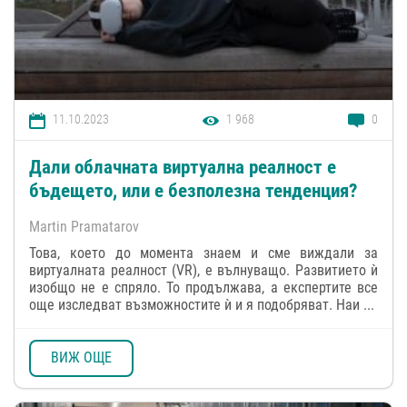
11.10.2023
1 968
0
Дали облачната виртуална реалност е
бъдещето, или е безполезна тенденция?
Martin Pramatarov
Това, което до момента знаем и сме виждали за
виртуалната реалност (VR), е вълнуващо. Развитието ѝ
изобщо не е спряло. То продължава, a експертите все
още изследват възможностите ѝ и я подобряват. Наи ...
ВИЖ ОЩЕ