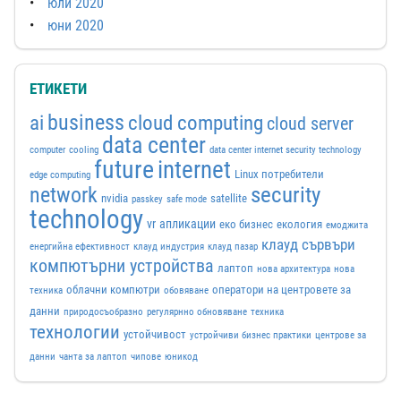
юли 2020
юни 2020
ЕТИКЕТИ
business
ai
cloud computing
cloud server
data center
computer
cooling
data center internet security technology
future
internet
Linux потребители
edge computing
security
network
nvidia
satellite
passkey
safe mode
technology
vr
апликации
еко бизнес
екология
емоджита
клауд сървъри
енергийна ефективност
клауд индустрия
клауд пазар
компютърни устройства
лаптоп
нова архитектура
нова
облачни компютри
оператори на центровете за
техника
обовяване
данни
природосъобразно
регулярнно обновяване
техника
технологии
устойчивост
устройчиви бизнес практики
центрове за
данни
чанта за лаптоп
чипове
юникод