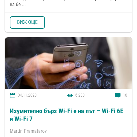
на бе ...
ВИЖ ОЩЕ
04.11.2020
6 230
18
Изумително бърз Wi-Fi е на път – Wi-Fi 6E
и Wi-Fi 7
Martin Pramatarov