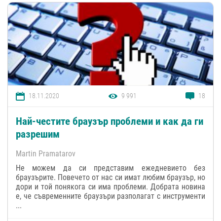
18.11.2020
9 991
18
Най-честите браузър проблеми и как да ги
разрешим
Martin Pramatarov
Не можем да си представим ежедневието без
браузърите. Повечето от нас си имат любим браузър, но
дори и той понякога си има проблеми. Добрата новина
е, че съвременните браузъри разполагат с инструменти
...