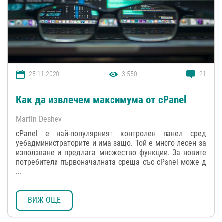
25.11.2020
3 550
21
Как да извлечем максимума от cPanel
Martin Deshev
cPanel е най-популярният контролен панел сред
уебадминистраторите и има защо. Той е много лесен за
използване и предлага множество функции. За новите
потребители първоначалната среща със cPanel може д
...
ВИЖ ОЩЕ