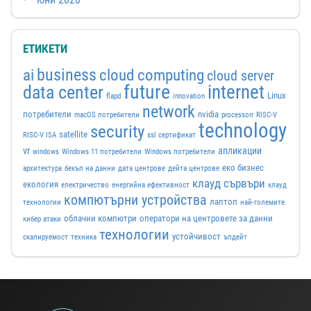
ЕТИКЕТИ
business
ai
cloud computing
cloud server
future
internet
data center
Linux
flapd
innovation
network
потребители
nvidia
macOS потребители
processorr
RISC-V
technology
security
satellite
RISC-V ISA
ssl сертификат
vr
апликации
windows
Windows 11 потребители
Windows потребители
еко бизнес
архитектура
бекъп на данни
дата центрове
дейта центрове
клауд сървъри
екология
електричество
енергийна ефективност
клауд
компютърни устройства
лаптоп
технологии
най-големите
облачни компютри
оператори на центровете за данни
кибер атаки
технологии
устойчивост
скалируемост
техника
ъпдейт