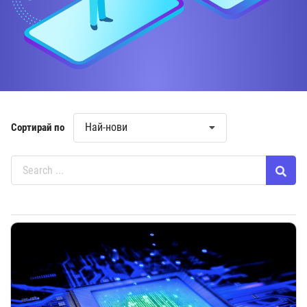
Най-нови
Сортирай по