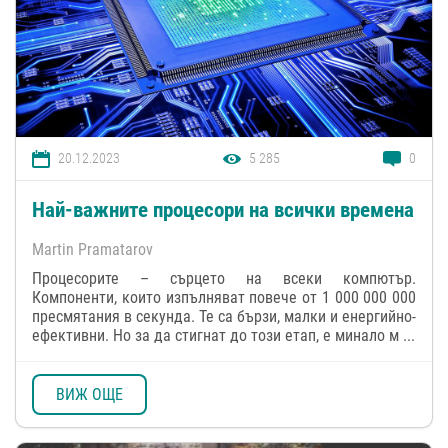
20.12.2023
5 285
0
Най-важните процесори на всички времена
Martin Pramatarov
Процесорите – сърцето на всеки компютър.
Компоненти, които изпълняват повече от 1 000 000 000
пресмятания в секунда. Те са бързи, малки и енергийно-
ефективни. Но за да стигнат до този етап, е минало м ...
ВИЖ ОЩЕ