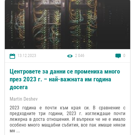
13.12.2023
2 046
0
Центровете за данни се промениха много
през 2023 г. – най-важната им година
досега
Martin Deshev
2023 година е почти към края си. В сравнение с
предходните три години, 2023 г. изглеждаше почти
лежерна в доста отношения. И въпреки че не е имало
особено много мащабни събития, все пак имаше някои
мн ...