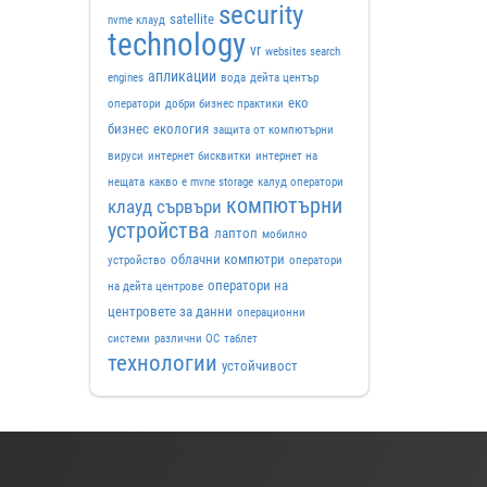
security
satellite
nvme клауд
technology
vr
websites search
апликации
engines
вода
дейта център
еко
оператори
добри бизнес практики
бизнес
екология
защита от компютърни
вируси
интернет бисквитки
интернет на
нещата
какво е mvne storage
калуд оператори
компютърни
клауд сървъри
устройства
лаптоп
мобилно
облачни компютри
устройство
оператори
оператори на
на дейта центрове
центровете за данни
операционни
системи
различни ОС
таблет
технологии
устойчивост