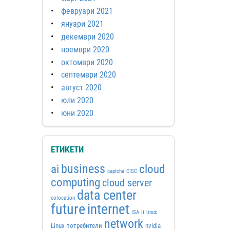
февруари 2021
януари 2021
декември 2020
ноември 2020
октомври 2020
септември 2020
август 2020
юли 2020
юни 2020
ЕТИКЕТИ
business
ai
cloud
captcha
CISC
computing
cloud server
data center
colocation
future
internet
ISA
it
linux
network
Linux потребители
nvidia