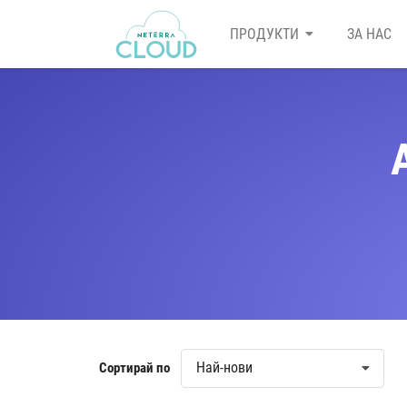
ПРОДУКТИ
ЗА НАС
Най-нови
Сортирай по