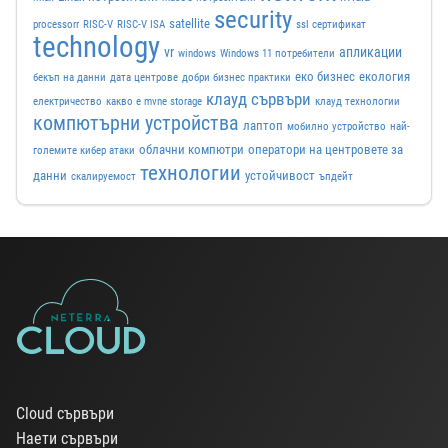
security
satellite
processorr
RISC-V
RISC-V ISA
ssl сертификат
technology
vr
апликации
windows
Windows 11 потребители
еко бизнес
екология
бекъп на данни
дата центрове
добри бизнес практики
клауд сървъри
електричество
какво е mvne storage
клауд технологии
компютърни устройства
лаптоп
мобилно устройство
най-
облачни компютри
оператори на центровете за
големите кибер атаки
технологии
данни
устойчивост
скалируемост
ъпдейт
Cloud сървъри
Наети сървъри