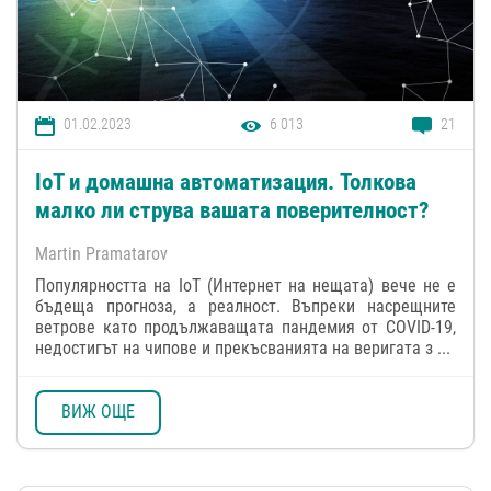
01.02.2023
6 013
21
IoT и домашна автоматизация. Толкова
малко ли струва вашата поверителност?
Martin Pramatarov
Популярността на IoT (Интернет на нещата) вече не е
бъдеща прогноза, а реалност. Въпреки насрещните
ветрове като продължаващата пандемия от COVID-19,
недостигът на чипове и прекъсванията на веригата з ...
ВИЖ ОЩЕ