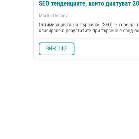
SEO тенденциите, които диктуват 2
Martin Deshev
Оптимизацията на търсачки (SEO) е гореща т
класиране в резултатите при търсене е сред о
ВИЖ ОЩЕ