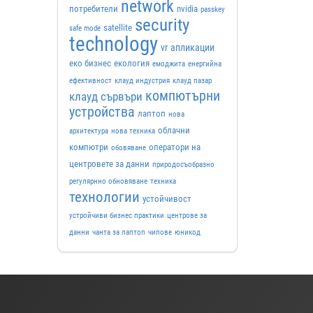
network
потребители
nvidia
passkey
security
satellite
safe mode
technology
vr
апликации
еко бизнес
екология
емоджита
енергийна
ефективност
клауд индустрия
клауд пазар
компютърни
клауд сървъри
устройства
лаптоп
нова
облачни
архитектура
нова техника
компютри
оператори на
обовяване
центровете за данни
природосъобразно
регулярнно обновяване
техника
технологии
устойчивост
устройчиви бизнес практики
центрове за
данни
чанта за лаптоп
чипове
юникод