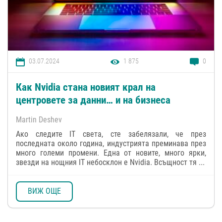
03.07.2024
1 875
0
Как Nvidia стана новият крал на
центровете за данни… и на бизнеса
Martin Deshev
Ако следите IT света, сте забелязали, че през
последната около година, индустрията преминава през
много големи промени. Една от новите, много ярки,
звезди на нощния IT небосклон е Nvidia. Всъщност тя ...
ВИЖ ОЩЕ