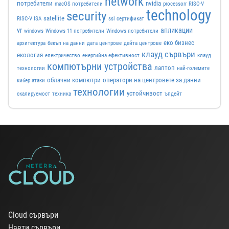
network
потребители
nvidia
macOS потребители
processorr
RISC-V
technology
security
satellite
RISC-V ISA
ssl сертификат
vr
апликации
windows
Windows 11 потребители
Windows потребители
еко бизнес
архитектура
бекъп на данни
дата центрове
дейта центрове
клауд сървъри
екология
електричество
енергийна ефективност
клауд
компютърни устройства
лаптоп
технологии
най-големите
облачни компютри
оператори на центровете за данни
кибер атаки
технологии
устойчивост
скалируемост
техника
ъпдейт
Cloud сървъри
Наети сървъри