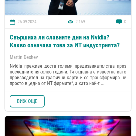
25.09.2024
2 159
0
Свършиха ли славните дни на Nvidia?
Какво означава това за ИТ индустрията?
Martin Deshev
Nvidia преживя доста големи предизвикателства през
последните няколко години. Тя отдавна е известна като
производител на графични карти и се трансформира не
просто в „една от ИТ фирмите“, а като най-г ...
ВИЖ ОЩЕ