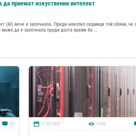
за да приемат изкуствения интелект
кт (AI) вече е започнала. Преди няколко седмици той обяви, че 
я може да е започнала преди доста време бе ...
22
17.05.2023
5 050