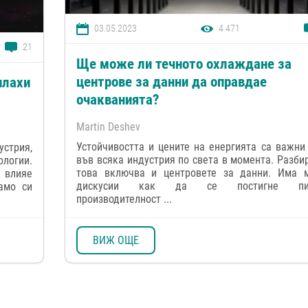
03.05.2023
4 471
21
Ще може ли течното охлаждане за
центрове за данни да оправдае
плахи
очакванията?
Martin Deshev
Устойчивостта и цените на енергията са важни
устрия,
във всяка индустрия по света в момента. Разбир
логии.
това включва и центровете за данни. Има 
 влияе
дискусии как да се постигне пи
амо си
производителност ...
ВИЖ ОЩЕ