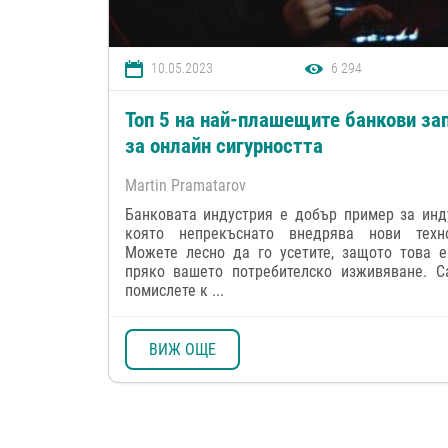
10.05.2023
6 294
Топ 5 на най-плашещите банкови за
за онлайн сигурността
Martin Pramatarov
Банковата индустрия е добър пример за инд
която непрекъснато внедрява нови техно
Можете лесно да го усетите, защото това е
пряко вашето потребителско изживяване. С
помислете к ...
ВИЖ ОЩЕ