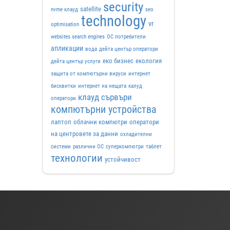
security
satellite
nvme клауд
seo
technology
vr
optimisation
websites search engines
ОС потребители
апликации
вода
дейта център оператори
еко бизнес
екология
дейта център услуги
защита от компютърни вируси
интернет
бисквитки
интернет на нещата
калуд
клауд сървъри
оператори
компютърни устройства
лаптоп
облачни компютри
оператори
на центровете за данни
охладителни
системи
различни ОС
суперкомпютри
таблет
технологии
устойчивост