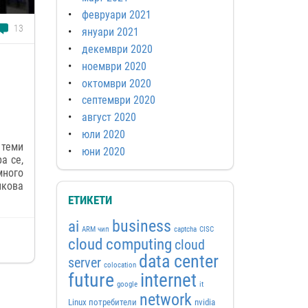
февруари 2021
13
януари 2021
декември 2020
ноември 2020
октомври 2020
септември 2020
август 2020
юли 2020
 теми
юни 2020
а се,
много
кова
ЕТИКЕТИ
business
ai
ARM чип
captcha
CISC
cloud computing
cloud
data center
server
colocation
future
internet
google
it
network
Linux потребители
nvidia