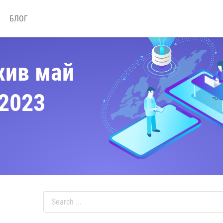
БЛОГ
хив май
2023