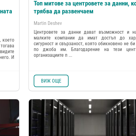
Топ митове за центровете за данни, к
ната
трябва да развенчаем
Martin Deshev
Центровете за данни дават възможност и н
малките компании да имат достъп до хард
, което
сигурност и свързаност, която обикновено не би
 тогава
по джоба им. Благодарение на тези центр
видите
организациите п ...
него. И
ВИЖ ОЩЕ