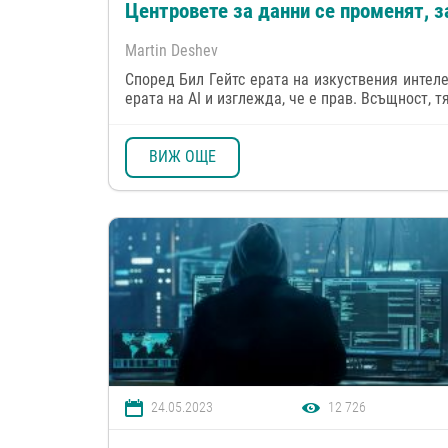
Центровете за данни се променят, 
Martin Deshev
Според Бил Гейтс ерата на изкуствения интеле
ерата на AI и изглежда, че е прав. Всъщност, т
ВИЖ ОЩЕ
24.05.2023
12 726