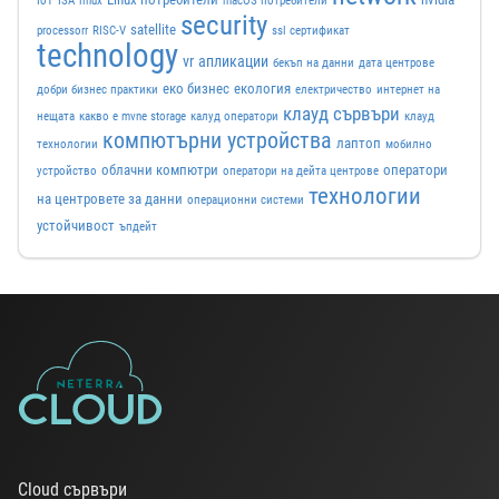
IoT
ISA
linux
macOS потребители
security
satellite
processorr
RISC-V
ssl сертификат
technology
vr
апликации
бекъп на данни
дата центрове
еко бизнес
екология
добри бизнес практики
електричество
интернет на
клауд сървъри
нещата
какво е mvne storage
калуд оператори
клауд
компютърни устройства
лаптоп
технологии
мобилно
облачни компютри
оператори
устройство
оператори на дейта центрове
технологии
на центровете за данни
операционни системи
устойчивост
ъпдейт
Cloud сървъри