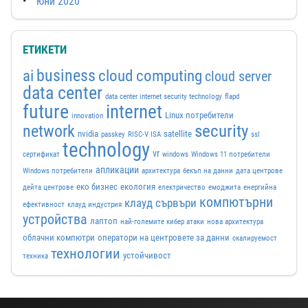
юни 2020
ЕТИКЕТИ
business
ai
cloud computing
cloud server
data center
data center internet security technology
flapd
future
internet
Linux потребители
innovation
security
network
nvidia
satellite
passkey
RISC-V ISA
ssl
technology
vr
сертификат
windows
Windows 11 потребители
апликации
Windows потребители
архитектура
бекъп на данни
дата центрове
еко бизнес
екология
дейта центрове
електричество
емоджита
енергийна
компютърни
клауд сървъри
ефективност
клауд индустрия
устройства
лаптоп
най-големите кибер атаки
нова архитектура
облачни компютри
оператори на центровете за данни
скалируемост
технологии
устойчивост
техника