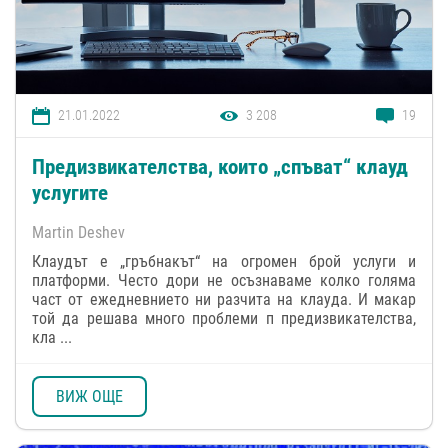
21.01.2022
3 208
19
Предизвикателства, които „спъват“ клауд
услугите
Martin Deshev
Клаудът е „гръбнакът“ на огромен брой услуги и
платформи. Често дори не осъзнаваме колко голяма
част от ежедневнието ни разчита на клауда. И макар
той да решава много проблеми п предизвикателства,
кла ...
ВИЖ ОЩЕ