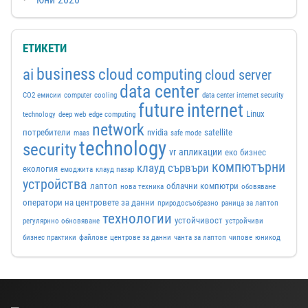
ЕТИКЕТИ
business
ai
cloud computing
cloud server
data center
CO2 емисии
computer
cooling
data center internet security
future
internet
Linux
technology
deep web
edge computing
network
потребители
nvidia
satellite
maas
safe mode
technology
security
vr
апликации
еко бизнес
компютърни
клауд сървъри
екология
емоджита
клауд пазар
устройства
лаптоп
облачни компютри
нова техника
обовяване
оператори на центровете за данни
природосъобразно
раница за лаптоп
технологии
устойчивост
регулярнно обновяване
устройчиви
бизнес практики
файлове
центрове за данни
чанта за лаптоп
чипове
юникод