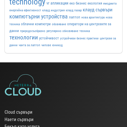
technology
vr
апликации
еко бизнес
екология
емоджита
клауд сървъри
енергийна ефективност
клауд индустрия
клауд пазар
компютърни устройства
лаптоп
нова архитектура
нова
облачни компютри
оператори на центровете за
техника
обовяване
данни
природосъобразно
регулярнно обновяване
техника
технологии
устойчивост
устройчиви бизнес практики
центрове за
данни
чанта за лаптоп
чипове
юникод
Cloud сървъри
Наети сървъри
Бекъп като услуга