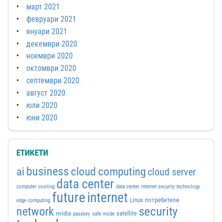
март 2021
февруари 2021
януари 2021
декември 2020
ноември 2020
октомври 2020
септември 2020
август 2020
юли 2020
юни 2020
ЕТИКЕТИ
business
ai
cloud computing
cloud server
data center
computer
cooling
data center internet security technology
future
internet
Linux потребители
edge computing
security
network
nvidia
satellite
passkey
safe mode