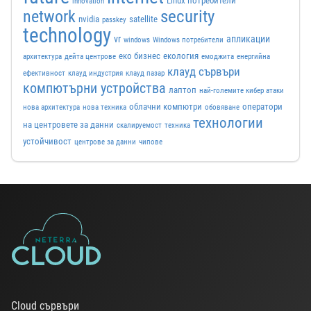
Linux потребители
innovation
security
network
nvidia
satellite
passkey
technology
vr
апликации
windows
Windows потребители
еко бизнес
екология
архитектура
дейта центрове
емоджита
енергийна
клауд сървъри
ефективност
клауд индустрия
клауд пазар
компютърни устройства
лаптоп
най-големите кибер атаки
облачни компютри
оператори
нова архитектура
нова техника
обовяване
технологии
на центровете за данни
скалируемост
техника
устойчивост
центрове за данни
чипове
Cloud сървъри