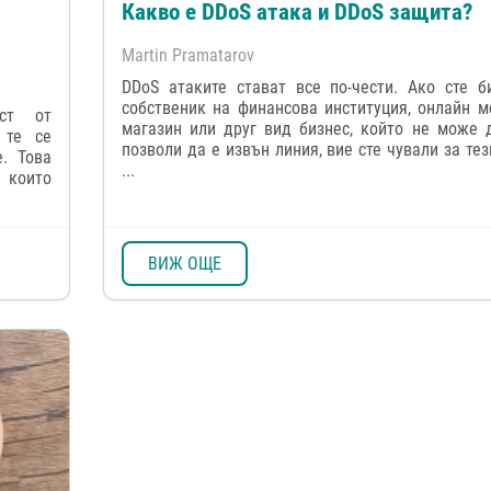
Какво е DDoS атака и DDoS защита?
Martin Pramatarov
DDoS атаките стават все по-чести. Ако сте б
собственик на финансова институция, онлайн м
ст от
магазин или друг вид бизнес, който не може 
 те се
позволи да e извън линия, вие сте чували за тез
. Това
...
 които
ВИЖ ОЩЕ