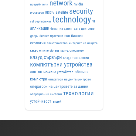
network
nvidia
потребители
security
satellite
processorr
RISC-V
technology
vr
ssl сертификат
апликации
бекъп на данни
дата центрове
еко бизнес
добри бизнес практики
екология
електричество
интернет на нещата
какво е mvne storage
калуд оператори
клауд сървъри
клауд технологии
компютърни устройства
лаптоп
облачни
мобилно устройство
компютри
оператори на дейта центрове
оператори на центровете за данни
технологии
операционни системи
устойчивост
ъпдейт