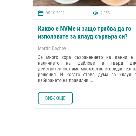
05.10.2022
7 053
Какво е NVMe и защо трябва да го
използвате за клауд сървъра си?
Martin Deshev
За много хора съхранението на данни е 
наличието на файлове в твърд ди
действителност има множество сторидж техно
решения. И когато става дума за клауд с
избирането на правилни ...
ВИЖ ОЩЕ