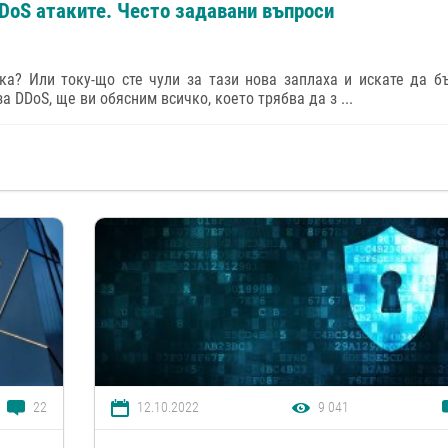
DDoS атаките. Често задавани въпроси
ка? Или току-що сте чули за тази нова заплаха и искате да б
а DDoS, ще ви обясним всичко, което трябва да з ...
22
12.10.2022
9 041