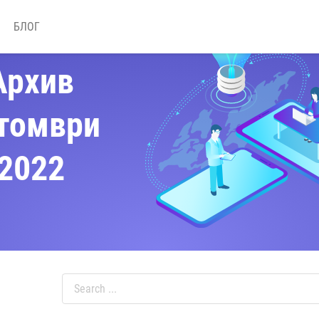
БЛОГ
Архив
томври
2022