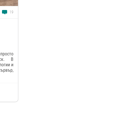
19
просто
ск. В
логии и
ървър,