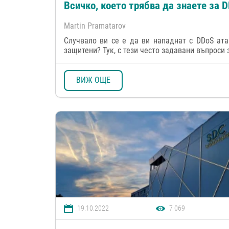
Всичко, което трябва да знаете за 
Martin Pramatarov
Случвало ви се е да ви нападнат с DDoS ата
защитени? Тук, с тези често задавани въпроси з
ВИЖ ОЩЕ
19.10.2022
7 069