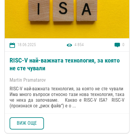
18.06.2025
4 854
0
RISC-V най-важната технология, за която
не сте чували
Martin Pramatarov
RISC-V най-важната технология, за която не сте чували
Има много въпроси относно тази нова технология, така
че нека да започваме. Какво е RISC-V ISA? RISC-V
(произнася се „риск файв“) е о ...
ВИЖ ОЩЕ