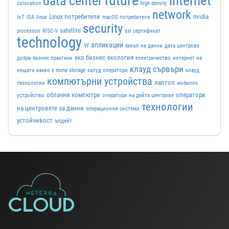
future
internet
data center
colocation
high density
network
Linux потребители
nvidia
IoT
ISA
linux
macOS потребители
security
satellite
processorr
RISC-V
ssl сертификат
technology
vr
апликации
бекъп на данни
дата центрове
еко бизнес
екология
добри бизнес практики
електричество
интернет на
клауд сървъри
нещата
какво е mvne storage
калуд оператори
клауд
компютърни устройства
лаптоп
технологии
мобилно
облачни компютри
оператори
устройство
оператори на дейта центрове
технологии
на центровете за данни
операционни системи
устойчивост
ъпдейт