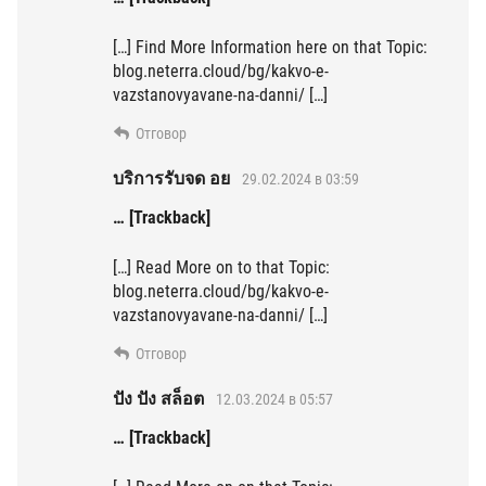
[…] Find More Information here on that Topic:
blog.neterra.cloud/bg/kakvo-e-
vazstanovyavane-na-danni/ […]
Отговор
บริการรับจด อย
29.02.2024 в 03:59
… [Trackback]
[…] Read More on to that Topic:
blog.neterra.cloud/bg/kakvo-e-
vazstanovyavane-na-danni/ […]
Отговор
ปัง ปัง สล็อต
12.03.2024 в 05:57
… [Trackback]