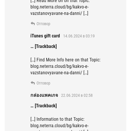
[…] Read More on on that Topic:
blog.neterra.cloud/bg/kakvo-e-
vazstanovyavane-na-danni/ […]
Отговор
iTunes gift card
14.06.2024 в 03:19
… [Trackback]
[…] Find More Info here on that Topic:
blog.neterra.cloud/bg/kakvo-e-
vazstanovyavane-na-danni/ […]
Отговор
กล่องแพคเกจ
22.06.2024 в 02:58
… [Trackback]
[…] Information to that Topic:
blog.neterra.cloud/bg/kakvo-e-