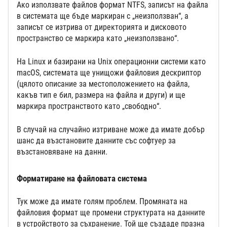
Ако използвате файлов формат NTFS, записът на файла
в системата ще бъде маркиран с „неизползван“, а
записът се изтрива от директорията и дисковото
пространство се маркира като „неизползвано“.
На Linux и базирани на Unix операционни системи като
macOS, системата ще унищожи файловия дескриптор
(цялото описание за местоположението на файла,
какъв тип е бил, размера на файла и други) и ще
маркира пространството като „свободно“.
В случай на случайно изтриване може да имате добър
шанс да възстановите данните със софтуер за
възстановяване на данни.
Форматиране на файловата система
Тук може да имате голям проблем. Промяната на
файловия формат ще промени структурата на данните
в устройството за съхранение. Той ще създаде празна