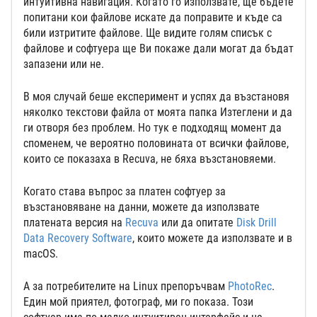
интуитивна навигация. Когато го използвате, ще бъдете
попитани кои файлове искате да поправите и къде са
били изтритите файлове. Ще видите голям списък с
файлове и софтуера ще Ви покаже дали могат да бъдат
запазени или не.
В моя случай беше експеримент и успях да възстановя
няколко текстови файла от моята папка Изтеглени и да
ги отворя без проблем. Но тук е подходящ момент да
споменем, че вероятно половината от всички файлове,
които се показаха в Recuva, не бяха възстановяеми.
Когато става въпрос за платен софтуер за
възстановяване на данни, можете да използвате
платената версия на
Recuva
или да опитате
Disk Drill
Data Recovery Software
, които можете да използвате и в
macOS.
А за потребителите на Linux препоръчвам
PhotoRec
.
Един мой приятел, фотограф, ми го показа. Този