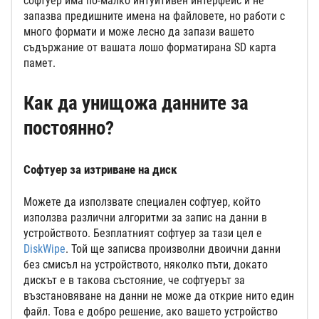
софтуер има по-малко интуитивен интерфейс и не
запазва предишните имена на файловете, но работи с
много формати и може лесно да запази вашето
съдържание от вашата лошо форматирана SD карта
памет.
Как да унищожа данните за
постоянно?
Софтуер за изтриване на диск
Можете да използвате специален софтуер, който
използва различни алгоритми за запис на данни в
устройството. Безплатният софтуер за тази цел е
DiskWipe
. Той ще записва произволни двоични данни
без смисъл на устройството, няколко пъти, докато
дискът е в такова състояние, че софтуерът за
възстановяване на данни не може да открие нито един
файл. Това е добро решение, ако вашето устройство