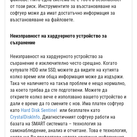
от този риск. Инструментите за възстановяване на
софтуер може да имат достатъчно информация за
възстановяване на файловете.
Неизправност на хардуерното устройство за
съхранение
Неизправност на хардуерното устройство за
съхранение е изключително често срещано. Когато
купувате HDD или SSD, можете да видите на кутията
колко време или обща информация може да издържи.
Така че наличието на такъв проблем е нещо нормално,
за което трябва да сте подготвени. Можете да
откриете колко вече е използвано вашето устройство и
дали е време да го смените с нов. Има платен софтуер
като
Hard Disk Sentinel
или безплатен като
CrystalDiskInfo
. Диагностичният софтуер работи на
базата на SMART системата – технология за
самонаблюдение, анализ и отчитане. Това е технология,