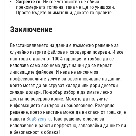
Загрейте го.
Никое устройство не обича
прекомерната топлина, така че ще го унищожи.
Просто бъдете внимателни, докато го правите.
Заключение
Възстановяването на данни е възможно решение за
случайно изтрити файлове и хардуерни повреди. И все
пак това е далеч от 100% гаранция и трябва да се
използва само ако няма друг начин да се върнат
липсващите файлове. И нека не мислим за
професионалните услуги за възстановяване на данни,
които могат да ви струват хиляди или дори десетки
хиляди долари. По-добър избор е да имате лесно
достъпно резервно копие. Можете да получите
информацията си бързо и безболезнено. Резервно
решение, което наистина може да ви спаси от грешки, е
нашата
BaaS услуга
. Това решение е лесно за
използване и работи перфектно, запазвайки данните ви
в безопасност в облака!