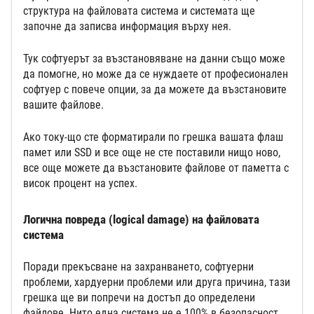
структура на файловата система и системата ще
започне да записва информация върху нея.
Тук софтуерът за възстановяване на данни също може
да помогне, но може да се нуждаете от професионален
софтуер с повече опции, за да можете да възстановите
вашите файлове.
Ако току-що сте форматирали по грешка вашата флаш
памет или SSD и все още не сте поставили нищо ново,
все още можете да възстановите файлове от паметта с
висок процент на успех.
Логична повреда (logical damage) на файловата
система
Поради прекъсване на захранването, софтуерни
проблеми, хардуерни проблеми или друга причина, тази
грешка ще ви попречи на достъп до определени
файлове. Нито една система не е 100% в безопасност