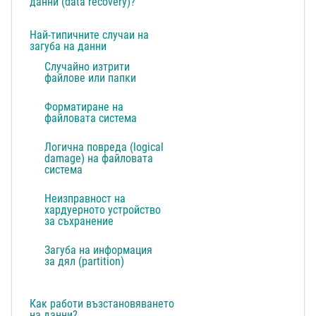
данни (data recovery)?
Най-типичните случаи на
загуба на данни
Случайно изтрити
файлове или папки
Форматиране на
файловата система
Логична повреда (logical
damage) на файловата
система
Неизправност на
хардуерното устройство
за съхранение
Загуба на информация
за дял (partition)
Как работи възстановяването
на данни?