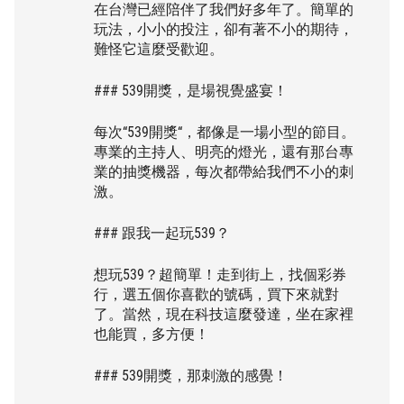
在台灣已經陪伴了我們好多年了。簡單的
玩法，小小的投注，卻有著不小的期待，
難怪它這麼受歡迎。
### 539開獎，是場視覺盛宴！
每次“539開獎“，都像是一場小型的節目。
專業的主持人、明亮的燈光，還有那台專
業的抽獎機器，每次都帶給我們不小的刺
激。
### 跟我一起玩539？
想玩539？超簡單！走到街上，找個彩券
行，選五個你喜歡的號碼，買下來就對
了。當然，現在科技這麼發達，坐在家裡
也能買，多方便！
### 539開獎，那刺激的感覺！