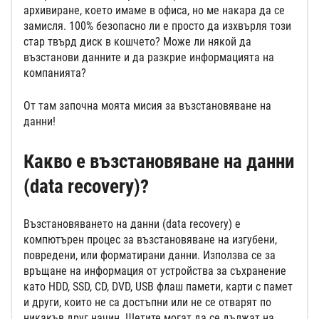
архивиране, което имаме в офиса, но ме накара да се
замисля. 100% безопасно ли е просто да изхвърля този
стар твърд диск в кошчето? Може ли някой да
възстанови данните и да разкрие информацията на
компанията?
От там започна моята мисия за възстановяване на
данни!
Какво е възстановяване на данни
(data recovery)?
Възстановяването на данни (data recovery) е
компютърен процес за възстановяване на изгубени,
повредени, или форматирани данни. Използва се за
връщане на информация от устройства за съхранение
като HDD, SSD, CD, DVD, USB флаш памети, карти с памет
и други, които не са достъпни или не се отварят по
никакъв друг начин. Щетите могат да се дължат на