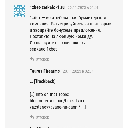
1xbet-zerkalo-1.ru
25.11.2023 в 01:01
1хбет — востребованная букмекерская
компания. Регистрируйтесь на платформе
и забирайте бонусные предложения.
Поставьте на любимую команду.
Используйте высокие шансы.
зеркало 1xbet
Отговор
Taurus Firearms
28.11.2023 в 02:34
… [Trackback]
[…] Info on that Topic:
blog.neterra.cloud/bg/kakvo-e-
vazstanovyavane-na-danni/ […]
Отговор