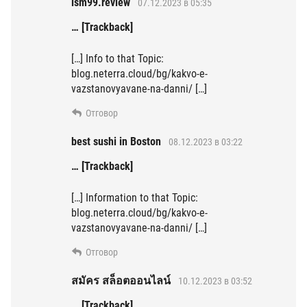
lsm99.review
07.12.2023 в 05:35
… [Trackback]
[…] Info to that Topic:
blog.neterra.cloud/bg/kakvo-e-
vazstanovyavane-na-danni/ […]
Отговор
best sushi in Boston
08.12.2023 в 03:22
… [Trackback]
[…] Information to that Topic:
blog.neterra.cloud/bg/kakvo-e-
vazstanovyavane-na-danni/ […]
Отговор
สมัคร สล็อตออนไลน์
10.12.2023 в 03:52
… [Trackback]