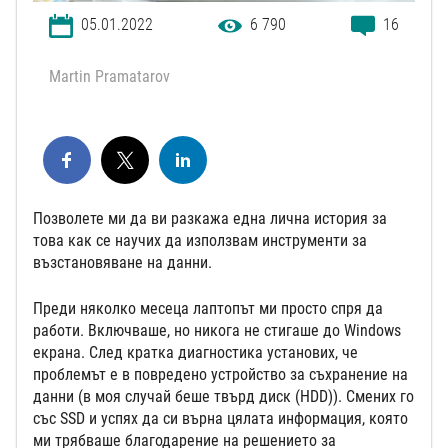
05.01.2022
6 790
16
Martin Pramatarov
Позволете ми да ви разкажа една лична история за
това как се научих да използвам инструменти за
възстановяване на данни.
Преди няколко месеца лаптопът ми просто спря да
работи. Включваше, но никога не стигаше до Windows
екрана. След кратка диагностика установих, че
проблемът е в повредено устройство за съхранение на
данни (в моя случай беше твърд диск (HDD)). Смених го
със SSD и успях да си върна цялата информация, която
ми трябваше благодарение на решението за