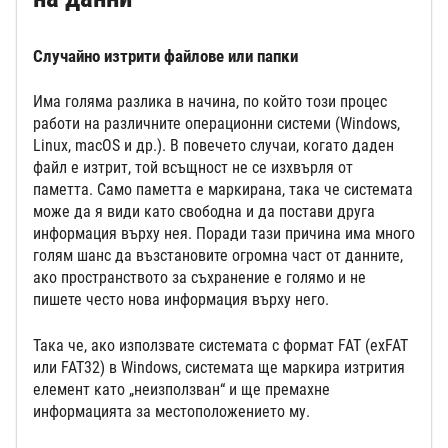
Случайно изтрити файлове или папки
Има голяма разлика в начина, по който този процес
работи на различните операционни системи (Windows,
Linux, macOS и др.). В повечето случаи, когато даден
файл е изтрит, той всъщност не се изхвърля от
паметта. Само паметта е маркирана, така че системата
може да я види като свободна и да постави друга
информация върху нея. Поради тази причина има много
голям шанс да възстановите огромна част от данните,
ако пространството за съхранение е голямо и не
пишете често нова информация върху него.
Така че, ако използвате системата с формат FAT (exFAT
или FAT32) в Windows, системата ще маркира изтрития
елемент като „неизползван“ и ще премахне
информацията за местоположението му.