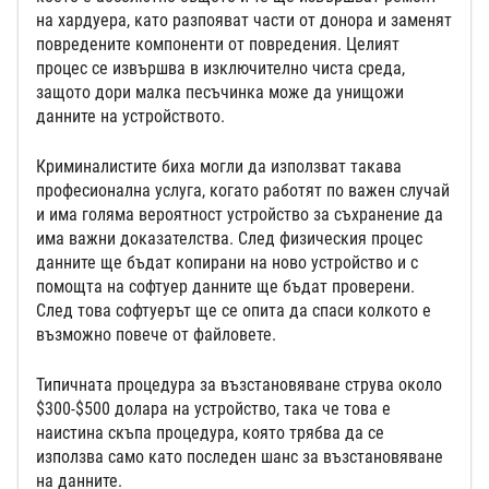
на хардуера, като разпояват части от донора и заменят
повредените компоненти от повредения. Целият
процес се извършва в изключително чиста среда,
защото дори малка песъчинка може да унищожи
данните на устройството.
Криминалистите биха могли да използват такава
професионална услуга, когато работят по важен случай
и има голяма вероятност устройство за съхранение да
има важни доказателства. След физическия процес
данните ще бъдат копирани на ново устройство и с
помощта на софтуер данните ще бъдат проверени.
След това софтуерът ще се опита да спаси колкото е
възможно повече от файловете.
Типичната процедура за възстановяване струва около
$300-$500 долара на устройство, така че това е
наистина скъпа процедура, която трябва да се
използва само като последен шанс за възстановяване
на данните.