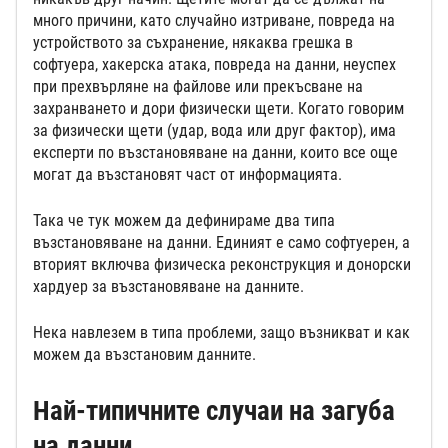
много причини, като случайно изтриване, повреда на
устройството за съхранение, някаква грешка в
софтуера, хакерска атака, повреда на данни, неуспех
при прехвърляне на файлове или прекъсване на
захранването и дори физически щети. Когато говорим
за физически щети (удар, вода или друг фактор), има
експерти по възстановяване на данни, които все още
могат да възстановят част от информацията.
Така че тук можем да дефинираме два типа
възстановяване на данни. Единият е само софтуерен, а
вторият включва физическа реконструкция и донорски
хардуер за възстановяване на данните.
Нека навлезем в типа проблеми, защо възникват и как
можем да възстановим данните.
Най-типичните случаи на загуба
на данни