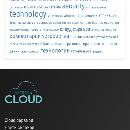
security
satellite
processorr
RISC-V
RISC-V ISA
ssl сертификат
technology
vr
апликации
windows
Windows 11 потребители
еко бизнес
екология
бекъп на данни
дата центрове
добри бизнес практики
клауд сървъри
електричество
какво е mvne storage
клауд технологии
компютърни устройства
лаптоп
мобилно устройство
най-
облачни компютри
оператори на центровете за
големите кибер атаки
технологии
данни
устойчивост
скалируемост
ъпдейт
Cloud сървъри
Наети сървъри