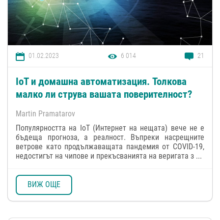
01.02.2023
6 014
21
IoT и домашна автоматизация. Толкова
малко ли струва вашата поверителност?
Martin Pramatarov
Популярността на IoT (Интернет на нещата) вече не е
бъдеща прогноза, а реалност. Въпреки насрещните
ветрове като продължаващата пандемия от COVID-19,
недостигът на чипове и прекъсванията на веригата з ...
ВИЖ ОЩЕ