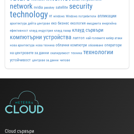
security
network
nvidia
satellite
passkey
technology
vr
апликации
windows
Windows потребители
еко бизнес
екология
архитектура
дейта центрове
емоджита
енергийна
клауд сървъри
ефективност
клауд индустрия
клауд пазар
компютърни устройства
лаптоп
най-големите кибер атаки
облачни компютри
оператори
нова архитектура
нова техника
обовяване
технологии
на центровете за данни
скалируемост
техника
устойчивост
центрове за данни
чипове
Cloud сървъри