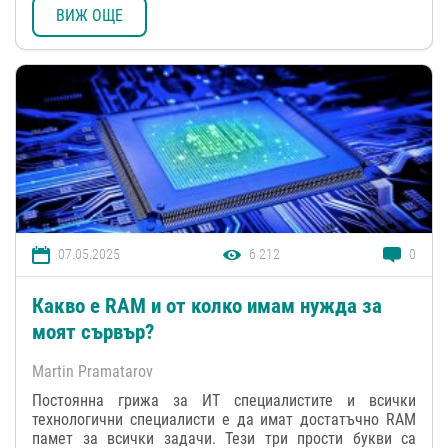
ВИЖ ОЩЕ
07.05.2025
6 212
0
Какво е RAM и от колко имам нужда за
моят сървър?
Martin Pramatarov
Постоянна грижа за ИТ специалистите и всички
технологични специалисти е да имат достатъчно RAM
памет за всички задачи. Тези три прости букви са