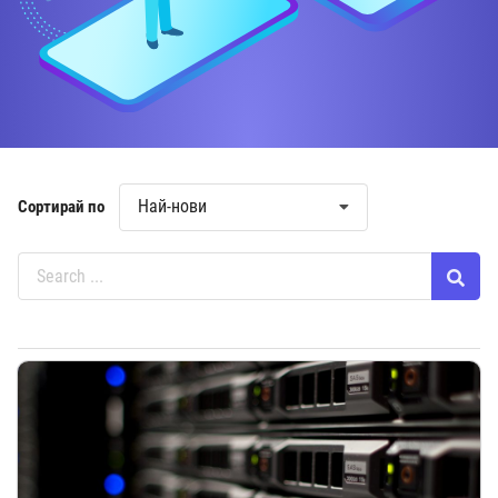
Най-нови
Сортирай по