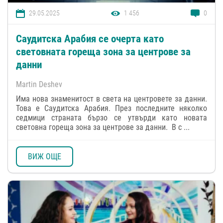
29.05.2025
1 456
0
Саудитска Арабия се очерта като
световната гореща зона за центрове за
данни
Martin Deshev
Има нова знаменитост в света на центровете за данни.
Това е Саудитска Арабия. През последните няколко
седмици страната бързо се утвърди като новата
световна гореща зона за центрове за данни. В с ...
ВИЖ ОЩЕ