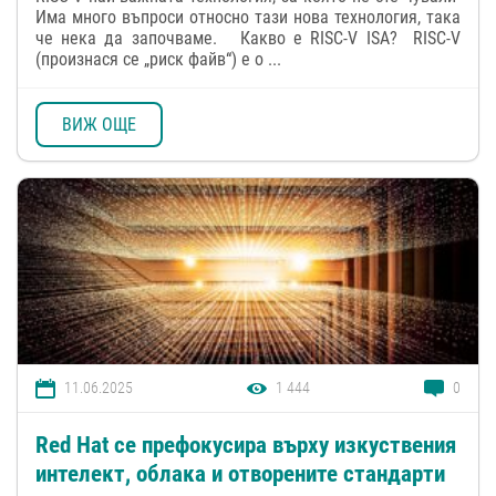
Има много въпроси относно тази нова технология, така
че нека да започваме. Какво е RISC-V ISA? RISC-V
(произнася се „риск файв“) е о ...
ВИЖ ОЩЕ
11.06.2025
1 444
0
Red Hat се префокусира върху изкуствения
интелект, облака и отворените стандарти