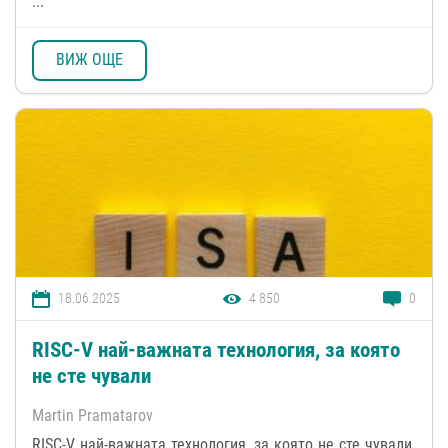
...
ВИЖ ОЩЕ
18.06.2025
4 850
0
RISC-V най-важната технология, за която
не сте чували
Martin Pramatarov
RISC-V най-важната технология, за която не сте чували