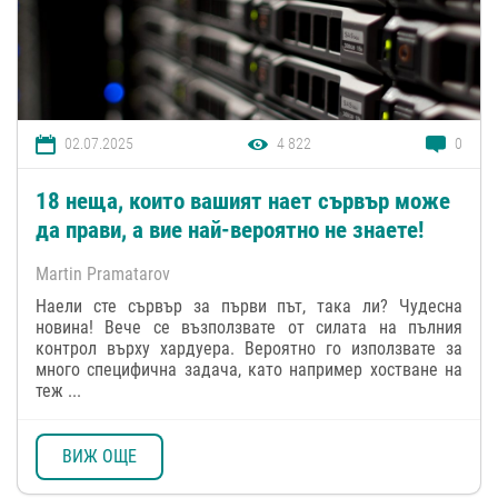
02.07.2025
4 822
0
18 неща, които вашият нает сървър може
да прави, а вие най-вероятно не знаете!
Martin Pramatarov
Наели сте сървър за първи път, така ли? Чудесна
новина! Вече се възползвате от силата на пълния
контрол върху хардуера. Вероятно го използвате за
много специфична задача, като например хостване на
теж ...
ВИЖ ОЩЕ