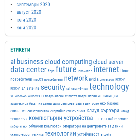
септември 2020
август 2020
юли 2020
юни 2020
ЕТИКЕТИ
business
ai
cloud computing
cloud server
future
internet
data center
Linux
flapd
innovation
network
потребители
nvidia
macOS потребители
processorr
RISC-V
technology
security
satellite
RISC-V ISA
ssl сертификат
vr
апликации
windows
Windows 11 потребители
Windows потребители
еко бизнес
архитектура
бекъп на данни
дата центрове
дейта центрове
клауд сървъри
екология
електричество
енергийна ефективност
клауд
компютърни устройства
лаптоп
технологии
най-големите
облачни компютри
оператори на центровете за данни
кибер атаки
технологии
устойчивост
скалируемост
техника
ъпдейт