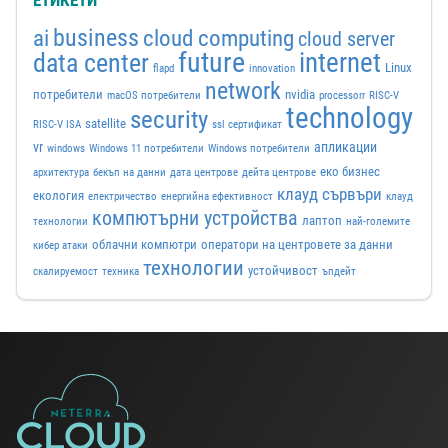
ЕТИКЕТИ
business
ai
cloud computing
cloud server
future
internet
data center
Linux
flapd
innovation
network
потребители
nvidia
macOS потребители
processorr
RISC-V
technology
security
satellite
RISC-V ISA
ssl сертификат
vr
апликации
windows
Windows 11 потребители
Windows потребители
еко бизнес
архитектура
бекъп на данни
дата центрове
дейта центрове
клауд сървъри
екология
електричество
енергийна ефективност
клауд
компютърни устройства
лаптоп
технологии
най-големите
облачни компютри
оператори на центровете за данни
кибер атаки
технологии
устойчивост
скалируемост
техника
ъпдейт