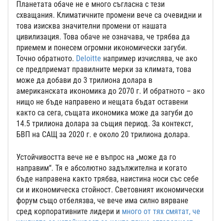
Планетата обаче не е много съгласна с тези
схващания. Климатичните промени вече са очевидни и
това изисква значителни промени от нашата
цивилизация. Това обаче не означава, че трябва да
приемем и понесем огромни икономически загуби.
Точно обратното.
Deloitte
например изчислява, че ако
се предприемат правилните мерки за климата, това
може да добави до 3 трилиона долара в
американската икономика до 2070 г. И обратното – ако
нищо не бъде направено и нещата бъдат оставени
както са сега, същата икономика може да загуби до
14.5 трилиона долара за същия период. За контекст,
БВП на САЩ за 2020 г. е около 20 трилиона долара.
Устойчивостта вече не е въпрос на „може да го
направим“. Тя е абсолютно задължителна и когато
бъде направена както трябва, наистина носи със себе
си и икономическа стойност. Световният икономически
форум също отбелязва, че вече има силно вярване
сред корпоративните лидери и
много от тях смятат, че