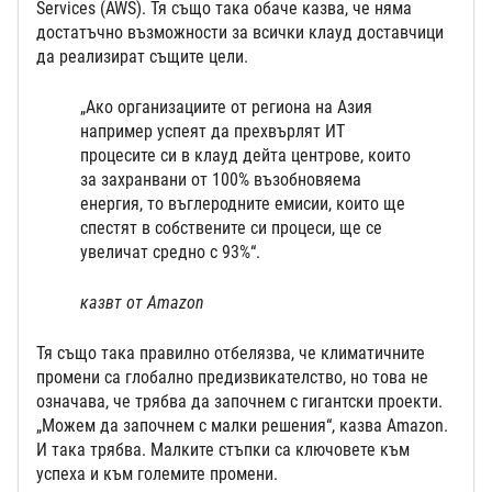
Services (AWS). Тя също така обаче казва, че няма
достатъчно възможности за всички клауд доставчици
да реализират същите цели.
„Ако организациите от региона на Азия
например успеят да прехвърлят ИТ
процесите си в клауд дейта центрове, които
за захранвани от 100% възобновяема
енергия, то въглеродните емисии, които ще
спестят в собствените си процеси, ще се
увеличат средно с 93%“.
казвт от Amazon
Тя също така правилно отбелязва, че климатичните
промени са глобално предизвикателство, но това не
означава, че трябва да започнем с гигантски проекти.
„Можем да започнем с малки решения“, казва Amazon.
И така трябва. Малките стъпки са ключовете към
успеха и към големите промени.