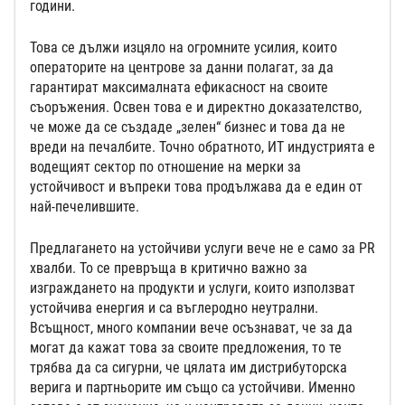
години.
Това се дължи изцяло на огромните усилия, които
операторите на центрове за данни полагат, за да
гарантират максималната ефикасност на своите
съоръжения. Освен това е и директно доказателство,
че може да се създаде „зелен“ бизнес и това да не
вреди на печалбите. Точно обратното, ИТ индустрията е
водещият сектор по отношение на мерки за
устойчивост и въпреки това продължава да е един от
най-печелившите.
Предлагането на устойчиви услуги вече не е само за PR
хвалби. То се превръща в критично важно за
изграждането на продукти и услуги, които използват
устойчива енергия и са въглеродно неутрални.
Всъщност, много компании вече осъзнават, че за да
могат да кажат това за своите предложения, то те
трябва да са сигурни, че цялата им дистрибуторска
верига и партньорите им също са устойчиви. Именно