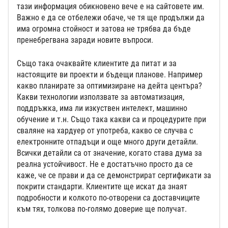
тази информация обикновено вече е на сайтовете им.
Важно е да се отбележи обаче, че тя ще продължи да
има огромна стойност и затова не трябва да бъде
пренебрегвана заради новите въпроси.
Също така очаквайте клиентите да питат и за
настоящите ви проекти и бъдещи планове. Например
какво планирате за оптимизиране на дейта центъра?
Какви технологии използвате за автоматизация,
поддръжка, има ли изкуствен интелект, машинно
обучение и т.н. Също така какви са и процедурите при
сваляне на хардуер от употреба, какво се случва с
електронните отпадъци и още много други детайли.
Всички детайли са от значение, когато става дума за
реална устойчивост. Не е достатъчно просто да се
каже, че се прави и да се демонстрират сертификати за
покрити стандарти. Клиентите ще искат да знаят
подробности и колкото по-отворени са доставчиците
към тях, толкова по-голямо доверие ще получат.