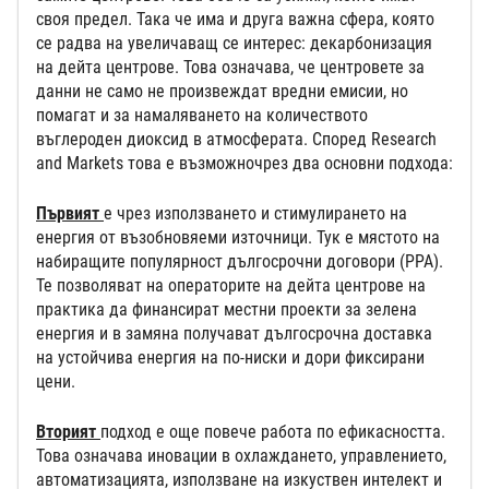
своя предел. Така че има и друга важна сфера, която
се радва на увеличаващ се интерес: декарбонизация
на дейта центрове. Това означава, че центровете за
данни не само не произвеждат вредни емисии, но
помагат и за намаляването на количеството
въглероден диоксид в атмосферата. Според Research
and Markets това е възможночрез два основни подхода:
Първият
е чрез използването и стимулирането на
енергия от възобновяеми източници. Тук е мястото на
набиращите популярност дългосрочни договори (PPA).
Те позволяват на операторите на дейта центрове на
практика да финансират местни проекти за зелена
енергия и в замяна получават дългосрочна доставка
на устойчива енергия на по-ниски и дори фиксирани
цени.
Вторият
подход е още повече работа по ефикасността.
Това означава иновации в охлаждането, управлението,
автоматизацията, използване на изкуствен интелект и