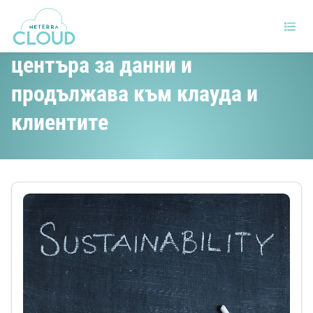
Устойчивостта започва от
центъра за данни и
продължава към клауда и
клиентите