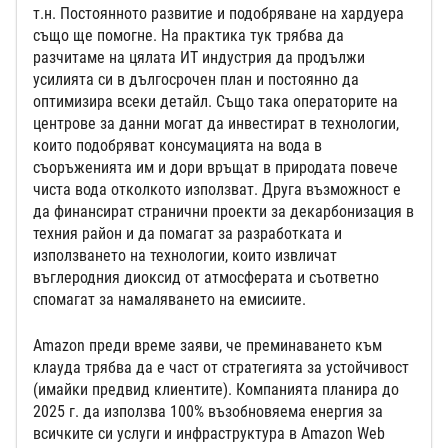
т.н. Постоянното развитие и подобряване на хардуера
също ще помогне. На практика тук трябва да
разчитаме на цялата ИТ индустрия да продължи
усилията си в дългосрочен план и постоянно да
оптимизира всеки детайл. Също така операторите на
центрове за данни могат да инвестират в технологии,
които подобряват консумацията на вода в
съоръженията им и дори връщат в природата повече
чиста вода отколкото използват. Друга възможност е
да финансират странични проекти за декарбонизация в
техния район и да помагат за разработката и
използването на технологии, които извличат
въглеродния диоксид от атмосферата и съответно
спомагат за намаляването на емисиите.
Amazon преди време заяви, че преминаването към
клауда трябва да е част от стратегията за устойчивост
(имайки предвид клиентите). Компанията планира до
2025 г. да използва 100% възобновяема енергия за
всичките си услуги и инфраструктура в Amazon Web