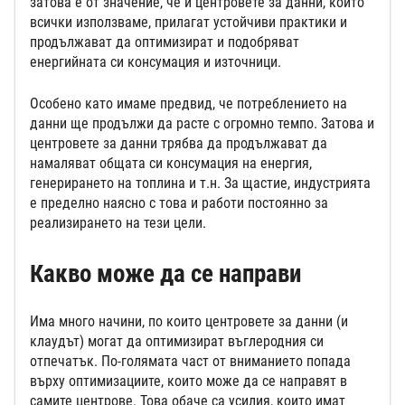
затова е от значение, че и центровете за данни, които
всички използваме, прилагат устойчиви практики и
продължават да оптимизират и подобряват
енергийната си консумация и източници.
Особено като имаме предвид, че потреблението на
данни ще продължи да расте с огромно темпо. Затова и
центровете за данни трябва да продължават да
намаляват общата си консумация на енергия,
генерирането на топлина и т.н. За щастие, индустрията
е пределно наясно с това и работи постоянно за
реализирането на тези цели.
Какво може да се направи
Има много начини, по които центровете за данни (и
клаудът) могат да оптимизират въглеродния си
отпечатък. По-голямата част от вниманието попада
върху оптимизациите, които може да се направят в
самите центрове. Това обаче са усилия, които имат