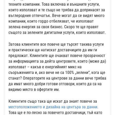
техните компании. Това включва и външните услуги,
които използват и те също не трябва да допринасят за
въглеродния отпечатък. Вече могат да се видят много
компании, които гордо отбелязват, че използват
зелена енергия за своя бизнес. Скоро те ще правят
същото за зелените дигитални услуги, които използват.
Затова клиентите все повече ще търсят такива услуги
и практически ще натискат доставчиците да им ги
предложат. Клиентите ще очакват повече прозрачност
за информацията за дейта центровете, които (може да)
използват – какъв е енергийният микс на
съоръженията и, ако вече не са 100% „зелени“, кога ще
станат? Операторите на центрове за данни вече трябва
да имат много добри готови отговори, които да са на
видимо място в офертите им.
Клиентите също така ще искат да знаят повече за
местоположението и дизайна на центъра за данни.
Това ще е по-лесно за повечето доставчици, тъй като