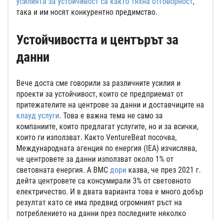
усилията за устойчивост са както тяхна отговорност
,
така и им носят конкурентно предимство.
Устойчивостта и центърът за
данни
Вече доста сме говорили за различните усилия и
проекти за устойчивост, които се предприемат от
притежателите на центрове за данни и доставчиците на
клауд услуги
. Това е важна тема не само за
компаниите, които предлагат услугите, но и за всички,
които ги използват. Както VentureBeat посочва,
Международната агенция по енергия (IEA) изчислява,
че центровете за данни използват около 1% от
световната енергия. А BMC
дори
казва, че през 2021 г.
дейта центровете са консумирали 3% от световното
електричество. И в двата варианта това е много добър
резултат като се има предвид огромният ръст на
потреблението на данни през последните няколко