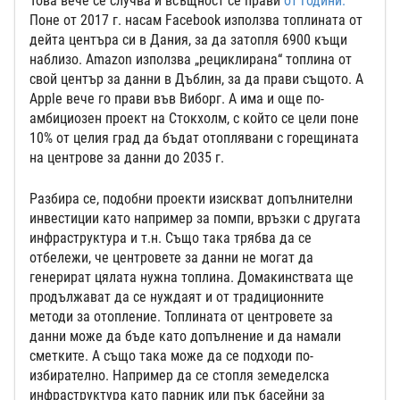
Това вече се случва и всъщност се прави
от години.
Поне от 2017 г. насам Facebook използва топлината от
дейта центъра си в Дания, за да затопля 6900 къщи
наблизо. Amazon използва „рециклирана“ топлина от
свой център за данни в Дъблин, за да прави същото. А
Apple вече го прави във Виборг. А има и още по-
амбициозен проект на Стокхолм, с който се цели поне
10% от целия град да бъдат отоплявани с горещината
на центрове за данни до 2035 г.
Разбира се, подобни проекти изискват допълнителни
инвестиции като например за помпи, връзки с другата
инфраструктура и т.н. Също така трябва да се
отбележи, че центровете за данни не могат да
генерират цялата нужна топлина. Домакинствата ще
продължават да се нуждаят и от традиционните
методи за отопление. Топлината от центровете за
данни може да бъде като допълнение и да намали
сметките. А също така може да се подходи по-
избирателно. Например да се стопля земеделска
инфраструктура като парник или пък басейни за