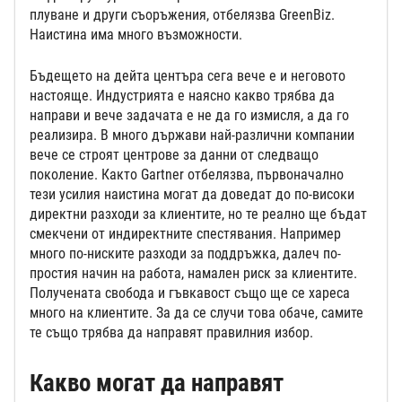
плуване и други съоръжения, отбелязва GreenBiz.
Наистина има много възможности.
Бъдещето на дейта центъра сега вече е и неговото
настояще. Индустрията е наясно какво трябва да
направи и вече задачата е не да го измисля, а да го
реализира. В много държави най-различни компании
вече се строят центрове за данни от следващо
поколение. Както Gartner отбелязва, първоначално
тези усилия наистина могат да доведат до по-високи
директни разходи за клиентите, но те реално ще бъдат
смекчени от индиректните спестявания. Например
много по-ниските разходи за поддръжка, далеч по-
простия начин на работа, намален риск за клиентите.
Получената свобода и гъвкавост също ще се хареса
много на клиентите. За да се случи това обаче, самите
те също трябва да направят правилния избор.
Какво могат да направят