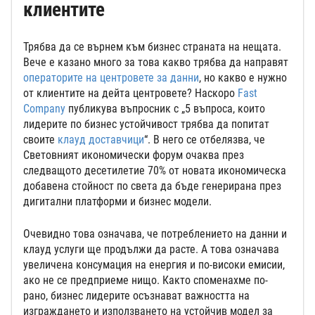
клиентите
Трябва да се върнем към бизнес страната на нещата.
Вече е казано много за това какво трябва да направят
операторите на центровете за данни
, но какво е нужно
от клиентите на дейта центровете? Наскоро
Fast
Company
публикува въпросник с „5 въпроса, които
лидерите по бизнес устойчивост трябва да попитат
своите
клауд доставчици
“. В него се отбелязва, че
Световният икономически форум очаква през
следващото десетилетие 70% от новата икономическа
добавена стойност по света да бъде генерирана през
дигитални платформи и бизнес модели.
Очевидно това означава, че потреблението на данни и
клауд услуги ще продължи да расте. А това означава
увеличена консумация на енергия и по-високи емисии,
ако не се предприеме нищо. Както споменахме по-
рано, бизнес лидерите осъзнават важността на
изграждането и използването на устойчив модел за