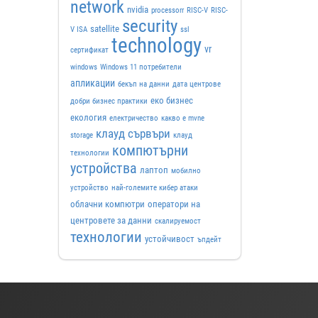
network
nvidia
processorr
RISC-V
RISC-
security
satellite
V ISA
ssl
technology
vr
сертификат
windows
Windows 11 потребители
апликации
бекъп на данни
дата центрове
еко бизнес
добри бизнес практики
екология
електричество
какво е mvne
клауд сървъри
storage
клауд
компютърни
технологии
устройства
лаптоп
мобилно
устройство
най-големите кибер атаки
облачни компютри
оператори на
центровете за данни
скалируемост
технологии
устойчивост
ъпдейт