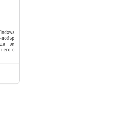
Windows
й-добър
 да ви
 него с