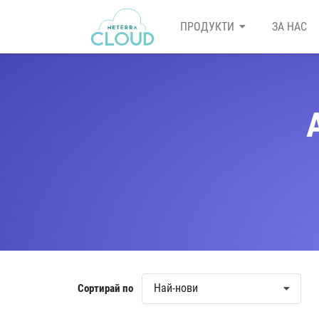
ПРОДУКТИ
ЗА НАС
Най-нови
Сортирай по