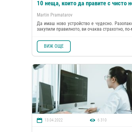
10 неща, които да правите с чисто н
Martin Pramatarov
Да имаш ново устройство е чудесно. Разопак
закупили правилното, ви очаква страхотно, по-
ВИЖ ОЩЕ
13.04.2022
6 310