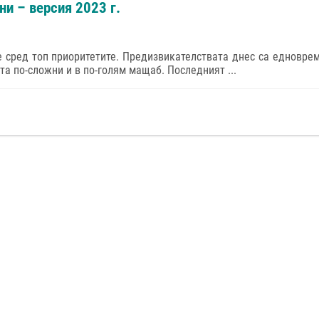
и – версия 2023 г.
 е сред топ приоритетите. Предизвикателствата днес са едновре
ста по-сложни и в по-голям мащаб. Последният ...