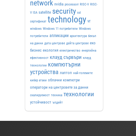
network
nvidia
processorr
RISC-V
RISC-
security
satellite
V ISA
ssl
technology
vr
сертификат
windows
Windows 11 потребители
Windows
апликации
потребители
архитектура
бекъп
еко
на данни
дата центрове
дейта центрове
бизнес
екология
електричество
енергийна
клауд сървъри
ефективност
клауд
компютърни
технологии
устройства
лаптоп
най-големите
облачни компютри
кибер атаки
оператори на центровете за данни
технологии
скалируемост
техника
устойчивост
ъпдейт