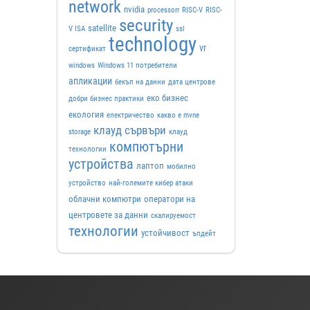
network
nvidia
processorr
RISC-V
RISC-
security
satellite
V ISA
ssl
technology
vr
сертификат
windows
Windows 11 потребители
апликации
бекъп на данни
дата центрове
еко бизнес
добри бизнес практики
екология
електричество
какво е mvne
клауд сървъри
storage
клауд
компютърни
технологии
устройства
лаптоп
мобилно
устройство
най-големите кибер атаки
облачни компютри
оператори на
центровете за данни
скалируемост
технологии
устойчивост
ъпдейт