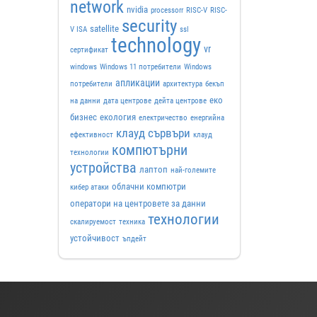
network
nvidia
processorr
RISC-V
RISC-
security
satellite
V ISA
ssl
technology
vr
сертификат
windows
Windows 11 потребители
Windows
апликации
потребители
архитектура
бекъп
еко
на данни
дата центрове
дейта центрове
бизнес
екология
електричество
енергийна
клауд сървъри
ефективност
клауд
компютърни
технологии
устройства
лаптоп
най-големите
облачни компютри
кибер атаки
оператори на центровете за данни
технологии
скалируемост
техника
устойчивост
ъпдейт