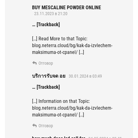
BUY MESCALINE POWDER ONLINE
23.11.2023 в 21:20
… [Trackback]
[…] Read More to that Topic:
blog.neterra.cloud/bg/kak-da-izvlechem-
maksimuma-ot-cpanel/ […]
Отговор
บริการรับจด อย
30.01.2024 в 03:49
… [Trackback]
[…] Information on that Topic:
blog.neterra.cloud/bg/kak-da-izvlechem-
maksimuma-ot-cpanel/ […]
Отговор