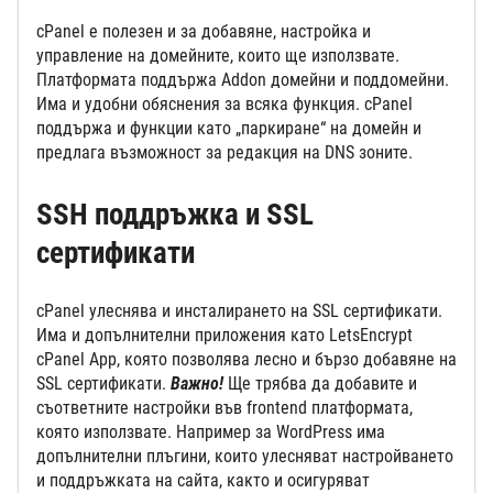
cPanel е полезен и за добавяне, настройка и
управление на домейните, които ще използвате.
Платформата поддържа Addon домейни и поддомейни.
Има и удобни обяснения за всяка функция. cPanel
поддържа и функции като „паркиране“ на домейн и
предлага възможност за редакция на DNS зоните.
SSH поддръжка и SSL
сертификати
cPanel улеснява и инсталирането на SSL сертификати.
Има и допълнителни приложения като LetsEncrypt
cPanel App, която позволява лесно и бързо добавяне на
SSL сертификати.
Важно!
Ще трябва да добавите и
съответните настройки във frontend платформата,
която използвате. Например за WordPress има
допълнителни плъгини, които улесняват настройването
и поддръжката на сайта, както и осигуряват