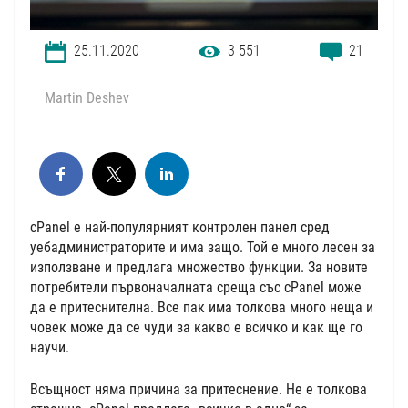
25.11.2020
3 551
21
Martin Deshev
cPanel е най-популярният контролен панел сред
уебадминистраторите и има защо. Той е много лесен за
използване и предлага множество функции. За новите
потребители първоначалната среща със cPanel може
да е притеснителна. Все пак има толкова много неща и
човек може да се чуди за какво е всичко и как ще го
научи.
Всъщност няма причина за притеснение. Не е толкова