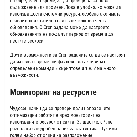
на определено време, за да проверява за ново
съдържание или промени. Това е удобно, но може да
използва доста системни ресурси, особено ако имате
сравнително статичен сайт с не толкова чести
обновявания. С Cron задача може да настроите
обновяванията на по-дълъг период от време и да
пестите ресурси.
Други възможности за Cron задачите са да се настроят
да изтриват временни файлове, да активират
определени команди и скриптове и т.н. Има много
възможности.
Мониторинг на ресурсите
Чудесен начин да се провери дали направените
оптимизации работят е чрез мониторинг на
използваните ресурси от сайта. За щастие, cPanel
разполага с подробен панел за статистика. Тук има
голям набор от опции на разположение.