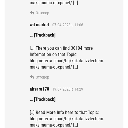
maksimuma-ot-cpanel/ […]
Отговор
wd market
07.04.2023 в 11:06
… [Trackback]
[…] There you can find 30104 more
Information on that Topic:
blog.neterra.cloud/bg/kak-da-izvlechem-
maksimuma-ot-cpanel/ […]
Отговор
aksara178
19.07.2023 в 14:29
… [Trackback]
[…] Read More Info here to that Topic:
blog.neterra.cloud/bg/kak-da-izvlechem-
maksimuma-ot-cpanel/ […]