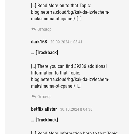
[…] Read More on to that Topic:
blog.neterra.cloud/bg/kak-da-izvlechem-
maksimuma-ot-cpanel/ […]
Отговор
dark168
20.09.2024 в 03:41
… [Trackback]
[…] There you can find 39286 additional
Information to that Topic:
blog.neterra.cloud/bg/kak-da-izvlechem-
maksimuma-ot-cpanel/ […]
Отговор
betflix allstar
30.10.2024 в 04:38
… [Trackback]
[…] Read More Information here to that Topic: