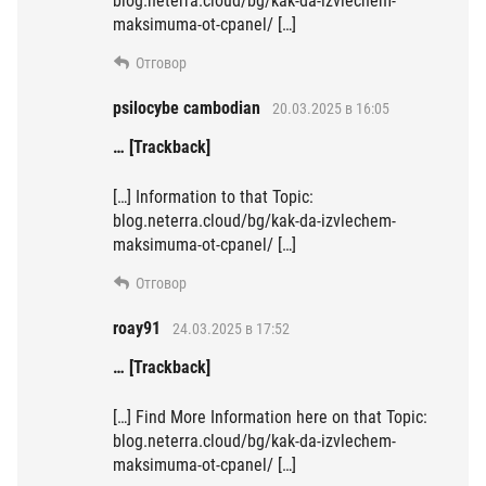
blog.neterra.cloud/bg/kak-da-izvlechem-
maksimuma-ot-cpanel/ […]
Отговор
psilocybe cambodian
20.03.2025 в 16:05
… [Trackback]
[…] Information to that Topic:
blog.neterra.cloud/bg/kak-da-izvlechem-
maksimuma-ot-cpanel/ […]
Отговор
roay91
24.03.2025 в 17:52
… [Trackback]
[…] Find More Information here on that Topic:
blog.neterra.cloud/bg/kak-da-izvlechem-
maksimuma-ot-cpanel/ […]