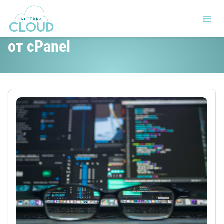
Как да извлечем максимума
от cPanel