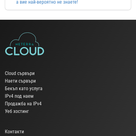
а вие най-вероятно не знаете!
Cloud сървъри
Наети сървъри
Бекъп като услуга
IPv4 под наем
Продажба на IPv4
Уеб хостинг
Контакти