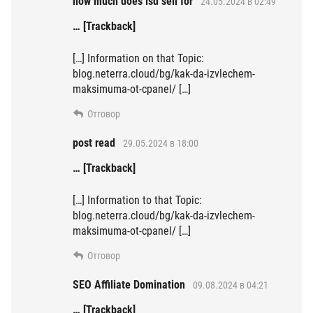
how much does lsd sell for
24.05.2024 в 02:49
… [Trackback]
[…] Information on that Topic:
blog.neterra.cloud/bg/kak-da-izvlechem-
maksimuma-ot-cpanel/ […]
Отговор
post read
29.05.2024 в 18:00
… [Trackback]
[…] Information to that Topic:
blog.neterra.cloud/bg/kak-da-izvlechem-
maksimuma-ot-cpanel/ […]
Отговор
SEO Affiliate Domination
09.08.2024 в 04:21
… [Trackback]