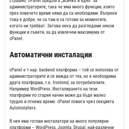
страшно. cPanel предлага „всичко в едно“ за
администраторите, така че има много функции, които
през повечето време няма да са необходими. Въпреки
това е добре, че са там и са готови за моментите,
когато ни трябват. Затова нека да разгледаме някои
функции и съвети, за да извлечем максимума от
cPanel.
Автоматични инсталации
cPanel е т.нар. backend платформа – той се използва от
администраторите и се вижда от тях, но е необходима
друга платформа, т.е. frontend, за потребителите.
Например WordPress. Инсталирането на тези
платформи по стария начин може да бъде малко
трудно и отнема време. cPanel помага чрез секцията
Autoinstallers.
В нея има готови инсталатори на много популярни
платформи – WordPress, Joomla, Drupal, най-различни