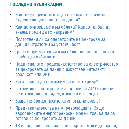
ПОСЛЕДНИ ПУБЛИКАЦИИ
Как регулациите могат да оформят устойчиво
бъдеще за центровете за данни?
Как да мигрираме към облака? Какво трябва да
знаем, преди да го направим?
Подготвени ли са операторите на центрове за
данни? Стратегии за устойчивост.
Грешки при миграция към облачния сървър, които
трябва да избягвате
Надвисналото предизвикателство за електричество
за центровете за данни с изкуствен интелект:
реалност или мит
Кога трябва да помислим за нает сървър?
Готови ли са центровете за данни за AI? Отговорът
не е толкова очевиден, колкото изглежда.
Защо трябва да носите компютърни очила?
Предизвикателства на AI революцията: Защо
европейските енергопреносни мрежи трябва да са
готови за центровете за данни
18 неща, които вашият нает сървър може да прави,