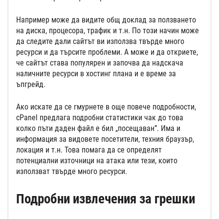
Например може да видите общ доклад за ползването
на диска, процесора, трафик и т.н. По този начин може
да следите дали сайтът ви използва твърде много
ресурси и да търсите проблеми. А може и да откриете,
че сайтът става популярен и започва да надскача
наличните ресурси в хостинг плана и е време за
ъпгрейд.
Ако искате да се гмурнете в още повече подробности,
cPanel предлага подробни статистики чак до това
колко пъти даден файл е бил „посещаван”. Има и
информация за видовете посетители, техния браузър,
локация и т.н. Това помага да се определят
потенциални източници на атака или тези, които
използват твърде много ресурси.
Подробни извлечения за грешки