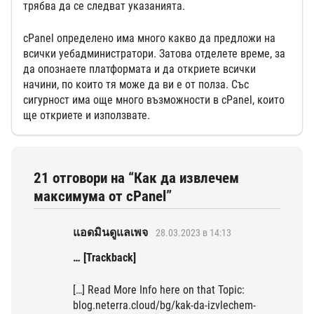
трябва да се следват указанията.
cPanel определено има много какво да предложи на
всички уебадминистратори. Затова отделете време, за
да опознаете платформата и да откриете всички
начини, по които тя може да ви е от полза. Със
сигурност има още много възможности в cPanel, които
ще откриете и използвате.
21 отговори на “Как да извлечем
максимума от cPanel”
แอดมินดูแลเพจ
28.03.2023 в 14:13
… [Trackback]
[…] Read More Info here on that Topic:
blog.neterra.cloud/bg/kak-da-izvlechem-