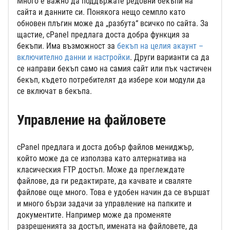
Много е важно да поддържате редовни бекъпи на
сайта и данните си. Понякога нещо семпло като
обновен плъгин може да „разбута“ всичко по сайта. За
щастие, cPanel предлага доста добра функция за
бекъпи. Има възможност за
бекъп на целия акаунт –
включително данни и настройки
. Други варианти са да
се направи бекъп само на самия сайт или пък частичен
бекъп, където потребителят да избере кои модули да
се включат в бекъпа.
Управление на файловете
cPanel предлага и доста добър файлов мениджър,
който може да се използва като алтернатива на
класическия FTP достъп. Може да преглеждате
файлове, да ги редактирате, да качвате и сваляте
файлове още много. Това е удобен начин да се вършат
и много бързи задачи за управление на папките и
документите. Например може да променяте
разрешенията за достъп, имената на файловете, да