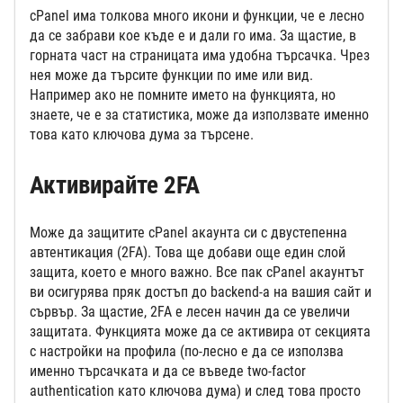
cPanel има толкова много икони и функции, че е лесно
да се забрави кое къде е и дали го има. За щастие, в
горната част на страницата има удобна търсачка. Чрез
нея може да търсите функции по име или вид.
Например ако не помните името на функцията, но
знаете, че е за статистика, може да използвате именно
това като ключова дума за търсене.
Активирайте 2FA
Може да защитите cPanel акаунта си с двустепенна
автентикация (2FA). Това ще добави още един слой
защита, което е много важно. Все пак cPanel акаунтът
ви осигурява пряк достъп до backend-а на вашия сайт и
сървър. За щастие, 2FA е лесен начин да се увеличи
защитата. Функцията може да се активира от секцията
с настройки на профила (по-лесно е да се използва
именно търсачката и да се въведе two-factor
authentication като ключова дума) и след това просто