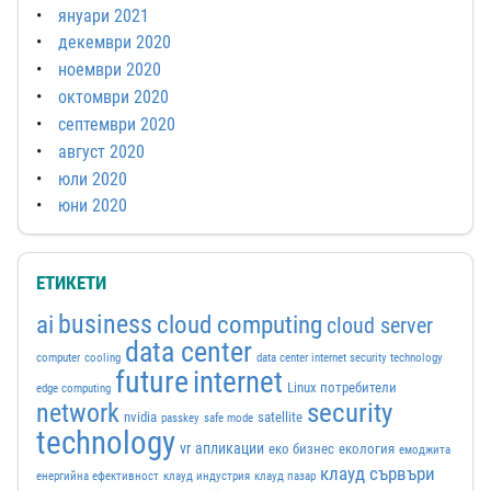
януари 2021
декември 2020
ноември 2020
октомври 2020
септември 2020
август 2020
юли 2020
юни 2020
ЕТИКЕТИ
business
ai
cloud computing
cloud server
data center
computer
cooling
data center internet security technology
future
internet
Linux потребители
edge computing
security
network
nvidia
satellite
passkey
safe mode
technology
vr
апликации
еко бизнес
екология
емоджита
клауд сървъри
енергийна ефективност
клауд индустрия
клауд пазар