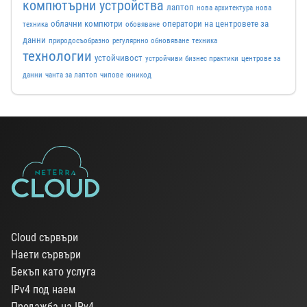
компютърни устройства
лаптоп
нова архитектура
нова
облачни компютри
оператори на центровете за
техника
обовяване
данни
природосъобразно
регулярнно обновяване
техника
технологии
устойчивост
устройчиви бизнес практики
центрове за
данни
чанта за лаптоп
чипове
юникод
Cloud сървъри
Наети сървъри
Бекъп като услуга
IPv4 под наем
Продажба на IPv4