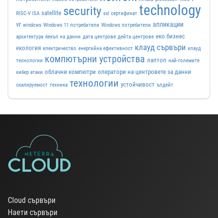
technology
security
satellite
RISC-V ISA
ssl сертификат
vr
апликации
windows
Windows 11 потребители
Windows потребители
еко бизнес
архитектура
бекъп на данни
дата центрове
дейта центрове
клауд сървъри
екология
електричество
енергийна ефективност
клауд
компютърни устройства
лаптоп
технологии
най-големите
облачни компютри
оператори на центровете за данни
кибер атаки
технологии
устойчивост
скалируемост
техника
ъпдейт
Cloud сървъри
Наети сървъри