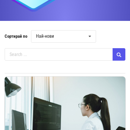
Най-нови
Сортирай по