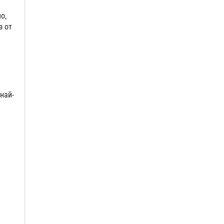
о,
з от
най-