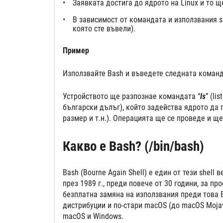
Заявката достига до ядрото на Linux и то 
В зависимост от командата и използвания sh
която сте въвели).
Пример
Използвайте Bash и въведете следната команд
Устройството ще разпознае командата “
ls
” (li
български дълъг), който задейства ядрото да 
размер и т.н.). Операцията ще се проведе и щ
Какво е Bash? (/bin/bash)
Bash (Bourne Again Shell) е един от тези shell
през 1989 г., преди повече от 30 години, за пр
безплатна замяна на използвания преди това Bo
дистрибуции и по-стари macOS (до macOS Mojav
macOS и Windows.