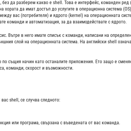
 без да разберем какво е shell. Това е интерфейс, команден ред (
на хората да имат достъп до услугите в операционна система (OS)
ежду вас (потребителя) и ядрото (kernel) на операционната сист
ате команди и автоматизация, за да взаимодействате с ядрото.
ис. Вътре в него имате списък с команди, написани на определе
ъншния слой на операционната система. На английски shell означ
то по същия начин като останалите приложения. Ето защо е сменя
иса, команди, скорост и възможности.
вас shell, се случва следното:
кция или програма, свързана с въведената от вас команда.