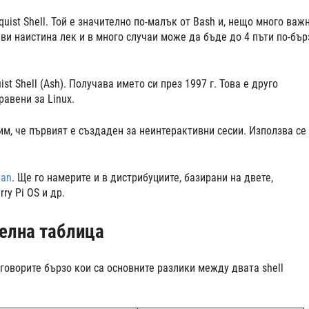
quist Shell. Той е значително по-малък от Bash и, нещо много важн
ви наистина лек и в много случаи може да бъде до 4 пъти по-бър
st Shell (Ash). Получава името си през 1997 г. Това е друго
равени за Linux.
м, че първият е създаден за неинтерактивни сесии. Използва се 
ian
. Ще го намерите и в дистрибуциите, базирани на двете,
ry Pi OS и др.
ителна таблица
говорите бързо кои са основните разлики между двата shell