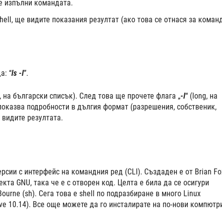
ще изпълни командата.
ell, ще видите показания резултат (ако това се отнася за команд
а: “
ls -l
”.
st, на български списък). След това ще прочете флага „
-l
“ (long, на
показва подробности в дългия формат (разрешения, собственик,
е видите резултата.
 версии с интерфейс на командния ред (CLI). Създаден е от Brian Fo
оекта GNU, така че е с отворен код. Целта е била да се осигури
urne (sh). Сега това е shell по подразбиране в много Linux
e 10.14). Все още можете да го инсталирате на по-нови компютри