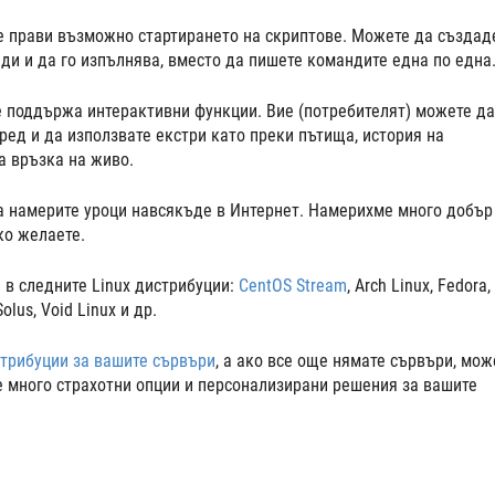
че прави възможно стартирането на скриптове. Можете да създад
ди и да го изпълнява, вместо да пишете командите една по една
че поддържа интерактивни функции. Вие (потребителят) можете да
ед и да използвате екстри като преки пътища, история на
а връзка на живо.
а намерите уроци навсякъде в Интернет. Намерихме много добър
ако желаете.
 в следните Linux дистрибуции:
CentOS Stream
, Arch Linux, Fedora,
Solus, Void Linux и др.
стрибуции за вашите сървъри
, а ако все още нямате сървъри, мож
е много страхотни опции и персонализирани решения за вашите