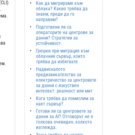
CLI)
Как да мигрираме към
облака? Какво трябва да
.
знаем, преди да го
ема.
направим?
Подготвени ли са
операторите на центрове за
н
данни? Стратегии за
ава
устойчивост.
Грешки при миграция към
облачния сървър, които
трябва да избягвате
ем.
Надвисналото
предизвикателство за
електричество за центровете
за данни с изкуствен
интелект: реалност или мит
Кога трябва да помислим за
нает сървър?
Готови ли са центровете за
данни за AI? Отговорът не е
толкова очевиден, колкото
изглежда.
Защо трябва да носите