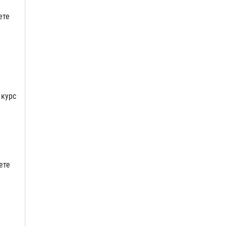
ете
.
 курс
ете