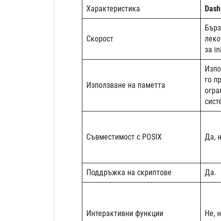
Характеристика
Das
Бърз
Скорост
леко
за i
Изпо
го п
Използване на паметта
огра
сист
Съвместимост с POSIX
Да, 
Поддръжка на скриптове
Да.
Интерактивни функции
Не, 