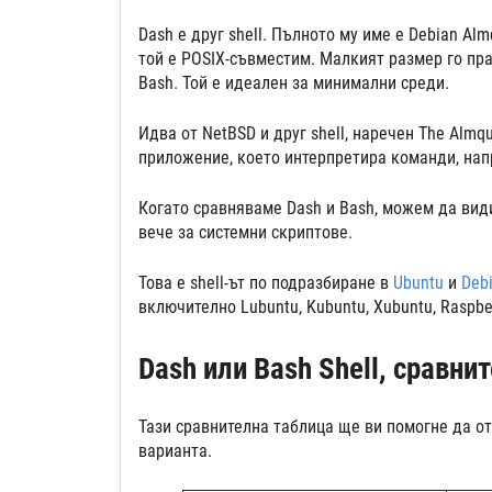
Dash е друг shell. Пълното му име е Debian Alm
той е POSIX-съвместим. Малкият размер го пра
Bash. Той е идеален за минимални среди.
Идва от NetBSD и друг shell, наречен The Almqui
приложение, което интерпретира команди, нап
Когато сравняваме Dash и Bash, можем да види
вече за системни скриптове.
Това е shell-ът по подразбиране в
Ubuntu
и
Deb
включително Lubuntu, Kubuntu, Xubuntu, Raspber
Dash или Bash Shell, сравн
Тази сравнителна таблица ще ви помогне да от
варианта.