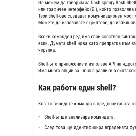
Не можем да говорим за Dash срещу Bash Shell,
или графичен интерфейс (GI), който позволява 
Тези shell-ове създават комуникационен мост м
Можете да използвате скриптове, да изпълняв
Всеки команден ред има свой собствен синтакс
език. Думата shell идва като препратка към в
черупка.
Shell-ът е приложение и използва API на ядро
Има много опции за Linux с разлики в синтакс
Как работи един shell?
Когато въведете команда в предпочитаната от 
Shell-ът ще анализира командата.
След това ще идентифицира вградената фун