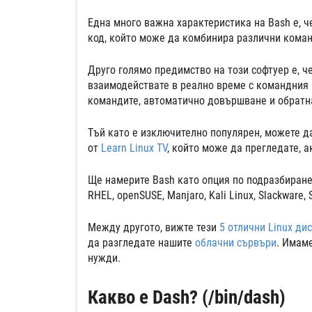
Една много важна характеристика на Bash е, 
код, който може да комбинира различни коман
Друго голямо предимство на този софтуер е, 
взаимодействате в реално време с командния р
командите, автоматично довършване и обратн
Тъй като е изключително популярен, можете д
от
Learn Linux TV
, който може да прегледате, 
Ще намерите Bash като опция по подразбиране
RHEL, openSUSE, Manjaro, Kali Linux, Slackware, 
Между другото, вижте тези
5 отлични Linux ди
да разгледате нашите
облачни сървъри
. Имам
нужди.
Какво е Dash? (/bin/dash)