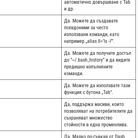
автоматично довършване с Tab
и др.
Да. Можете да създавате
псевдоними за често
използвани команди, като
например „alias ll=’ls -l’“.
Да. Можете да получите достъп
до “~/.bash_history” и да видите
предишно изпълнените
команди.
Да. Можете да използвате тази
функция с бутона „Tab“.
Да, поддържа масиви, които
позволяват на потребителите да
съхраняват множество
стойности в една променлива.
Да. Малко по-гъвкав от Dash.