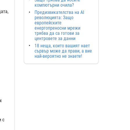
компютърни очила?
ата,
Предизвикателства на AI
революцията: Защо
европейските
енергопреносни мрежи
трябва да са готови за
центровете за данни
18 неща, които вашият нает
сървър може да прави, а вие
най-вероятно не знаете!
x
 с