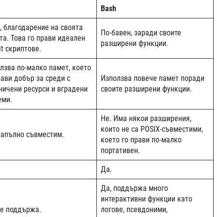
h
Bash
, благодарение на своята
По-бавен, заради своите
та. Това го прави идеален
разширени функции.
nit скриптове.
лзва по-малко памет, което
рави добър за среди с
Използва повече памет поради
ничени ресурси и вградени
своите разширени функции.
еми.
Не. Има някои разширения,
които не са POSIX-съвместими,
напълно съвместим.
което го прави по-малко
портативен.
Да.
Да, поддържа много
интерактивни функции като
не поддържа.
логове, псевдоними,