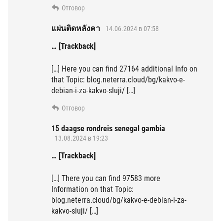
Отговор
แผ่นติดหลังคา
14.06.2024 в 07:58
… [Trackback]
[…] Here you can find 27164 additional Info on
that Topic: blog.neterra.cloud/bg/kakvo-e-
debian-i-za-kakvo-sluji/ […]
Отговор
15 daagse rondreis senegal gambia
13.08.2024 в 19:23
… [Trackback]
[…] There you can find 97583 more
Information on that Topic:
blog.neterra.cloud/bg/kakvo-e-debian-i-za-
kakvo-sluji/ […]