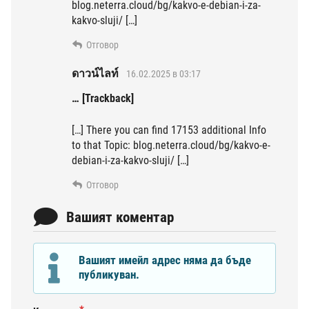
blog.neterra.cloud/bg/kakvo-e-debian-i-za-
kakvo-sluji/ […]
Отговор
ดาวน์ไลท์
16.02.2025 в 03:17
… [Trackback]
[…] There you can find 17153 additional Info
to that Topic: blog.neterra.cloud/bg/kakvo-e-
debian-i-za-kakvo-sluji/ […]
Отговор
Вашият коментар
Вашият имейл адрес няма да бъде
публикуван.