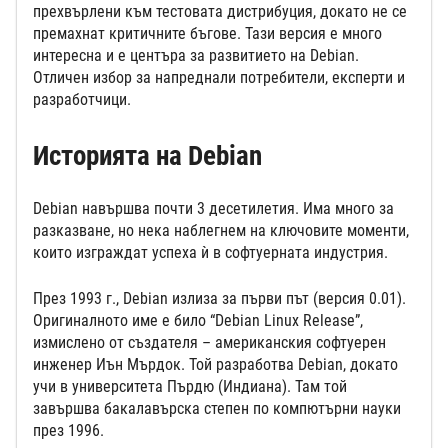
прехвърлени към тестовата дистрибуция, докато не се
премахнат критичните бъгове. Тази версия е много
интересна и е центъра за развитието на Debian.
Отличен избор за напреднали потребители, експерти и
разработчици.
Историята на Debian
Debian навършва почти 3 десетилетия. Има много за
разказване, но нека наблегнем на ключовите моменти,
които изграждат успеха ѝ в софтуерната индустрия.
През 1993 г., Debian излиза за първи път (версия 0.01).
Оригиналното име е било “Debian Linux Release”,
измислено от създателя – американския софтуерен
инженер Иън Мърдок. Той разработва Debian, докато
учи в университета Пърдю (Индиана). Там той
завършва бакалавърска степен по компютърни науки
през 1996.