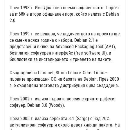
През 1998 г. Иън Джаксън поема водачеството. Портът
за m68k е втори официален порт, който излиза с Debian
2.0.
През 1999 г. се решава, че водачеството на проекта ще
се сменя всяка година с избори. Debian 2.1 е
представен и включва Advanced Packaging Tool (APT),
безплатен софтуерен интерфейс (free software UI), и
библиотеки за инсталирането и триенето на пакети.
Създадени са Libranet, Storm Linux и Corel Linux –
първите производни ОС на базата на Debian. През 2000
г. е създадена тестовата дистрибуция бива създадена.
През 2002 г. излиза първата версия с криптографски
софтуер, Debian 3.0 (Woody).
През 2005 г. излиза версията 3.1 (Sarge) с над 70%
актуализиран софтуер и около девет хиляди пакета. На