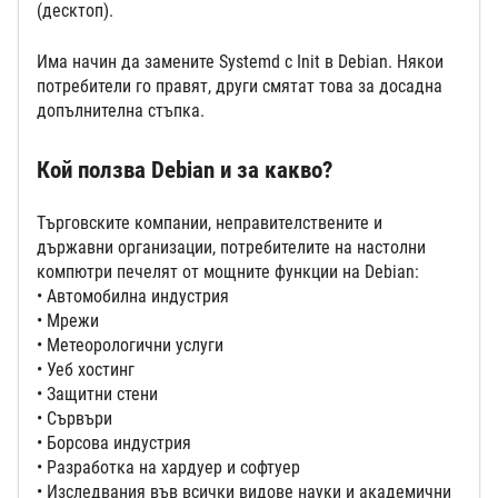
(десктоп).
Има начин да замените Systemd с Init в Debian. Някои
потребители го правят, други смятат това за досадна
допълнителна стъпка.
Кой ползва Debian и за какво?
Търговските компании, неправителствените и
държавни организации, потребителите на настолни
компютри печелят от мощните функции на Debian:
• Автомобилна индустрия
• Мрежи
• Метеорологични услуги
• Уеб хостинг
• Защитни стени
• Сървъри
• Борсова индустрия
• Разработка на хардуер и софтуер
• Изследвания във всички видове науки и академични