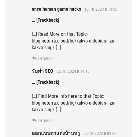
once human game hacks
13.10.2024 в 13:36
… [Trackback]
[…] Read More on that Topic:
blog.neterra.cloud/bg/kakvo-e-debian-i-za-
kakvo-sluji/ […]
Отговор
รับทำ SEO
22.10.2024 в 19:13
… [Trackback]
[…] Find More Info here to that Topic:
blog.neterra.cloud/bg/kakvo-e-debian-i-za-
kakvo-sluji/ […]
Отговор
ออกแบบตกแต่งบ้านหรู
02.12.2024 в 02:27