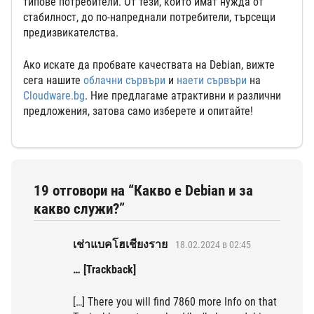
типове потребители. От тези, които имат нужда от
стабилност, до по-напреднали потребители, търсещи
предизвикателства.
Ако искате да пробвате качествата на Debian, вижте
сега нашите
облачни сървъри
и
наети сървъри
на
Cloudware.bg
. Ние предлагаме атрактивни и различни
предложения, затова само изберете и опитайте!
19 отговори на “Какво е Debian и за
какво служи?”
เช่าแบคโฮเชียงราย
18.02.2024 в 02:45
… [Trackback]
[…] There you will find 7860 more Info on that