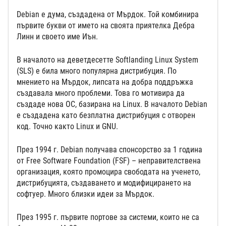
Debian е дума, създадена от Мърдок. Той комбинира
първите букви от името на своята приятелка Дебра
Линн и своето име Иън.
В началото на деветдесетте Softlanding Linux System
(SLS) е била много популярна дистрибуция. По
мнението на Мърдок, липсата на добра поддръжка
създавала много проблеми. Това го мотивира да
създаде нова ОС, базирана на Linux. В началото Debian
е създадена като безплатна дистрибуция с отворен
код. Точно както Linux и GNU.
През 1994 г. Debian получава спонсорство за 1 година
от Free Software Foundation (FSF) – неправителствена
организация, която промоцира свободата на ученето,
дистрибуцията, създаването и модифицирането на
софтуер. Много близки идеи за Мърдок.
През 1995 г. първите портове за системи, които не са