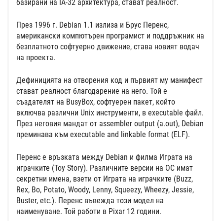
базирани на IA-32 архитектура, стават реалност.
През 1996 г. Debian 1.1 излиза и Брус Перенс,
американски компютърен програмист и поддръжник на
безплатното софтуерно движение, става новият водач
на проекта.
Дефиницията на отворения код и първият му манифест
стават реалност благодарение на него. Той е
създателят на BusyBox, софтуерен пакет, който
включва различни Unix инструменти, в executable файл.
През неговия мандат от assembler output (a.out), Debian
преминава към executable and linkable format (ELF).
Перенс е връзката между Debian и филма Играта на
играчките (Toy Story). Различните версии на ОС имат
секретни имена, взети от Играта на играчките (Buzz,
Rex, Bo, Potato, Woody, Lenny, Squeezy, Wheezy, Jessie,
Buster, etc.). Перенс въвежда този модел на
наименуване. Той работи в Pixar 12 години.