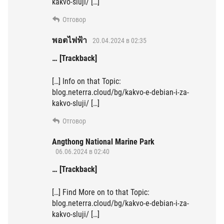
kakvo-sluji/ […]
Отговор
พอตไฟฟ้า
20.04.2024 в 02:35
… [Trackback]
[…] Info on that Topic:
blog.neterra.cloud/bg/kakvo-e-debian-i-za-
kakvo-sluji/ […]
Отговор
Angthong National Marine Park
06.06.2024 в 02:40
… [Trackback]
[…] Find More on to that Topic:
blog.neterra.cloud/bg/kakvo-e-debian-i-za-
kakvo-sluji/ […]