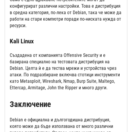
конфигурират различни настройки. Това е дистрибуция
в средна категория, по-лека от Debian, така че може да
работи на стари компютри поради по-ниската нужда от
ресурси.
Kali Linux
Създадена от компанията Offensive Security и е
базирана специално на тестовата дистрибуция на
Debian. Целта ѝ е да тества мрежи и устройства чрез
атаки. По подразбиране включва стотици инструменти
като Metasploit, Wireshark, Nmap, Burp Suite, Maltego,
Ettercap, Armitage, John the Ripper и много други.
Заключение
Debian е официална и дългогодишна дистрибуция,
която може да бъде използвана от много различни