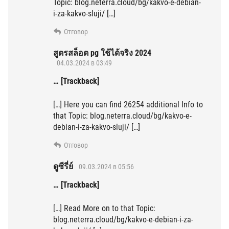
Topic: blog.neterra.cloud/bg/kakvo-e-debian-
i-za-kakvo-sluji/ […]
Отговор
สูตรสล็อต pg ใช้ได้จริง 2024
04.03.2024 в 03:49
… [Trackback]
[…] Here you can find 26254 additional Info to
that Topic: blog.neterra.cloud/bg/kakvo-e-
debian-i-za-kakvo-sluji/ […]
Отговор
ดูซีรี่ย์
09.03.2024 в 05:56
… [Trackback]
[…] Read More on to that Topic:
blog.neterra.cloud/bg/kakvo-e-debian-i-za-