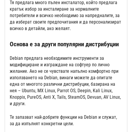
Тя предлага много пълен инсталатор, който предлага
кратък избор за инсталиране за нормалните
потребители и всичко необходимо за напредналите, за
да изберат своите предпочитания и да персонализират
всичко в детайли, ако желаят.
Основа е за други популярни дистрибуции
Debian предлага необходимите инструменти за
модифициране и изграждане на софтуер по лично
желание. Ако не се чувствате напълно комфортно при
използването на Debian, винаги можете да опитате
една от многото различни дистрибуции, базирана на
нея – Ubuntu, MX Linux, Parrot OS, Deepin, Kali Linux,
Knoppix, PureOS, Anti X, Tails, SteamOS, Devuan, AV Linux,
и други.
Те запазват най-добрите функции на Debian и служат,
за да изпълнят конкретни цели.