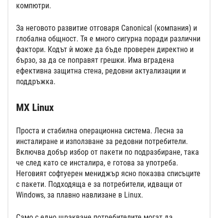
компютри.
За неговото развитие отговаря Canonical (компания) и
глобална общност. Тя е много сигурна поради различни
фактори. Кодът ѝ може да бъде проверен директно и
бързо, за да се поправят грешки. Има вградена
ефективна защитна стена, редовни актуализации и
поддръжка.
MX Linux
Проста и стабилна операционна система. Лесна за
инсталиране и използване за редовни потребители.
Включва добър избор от пакети по подразбиране, така
че след като се инсталира, е готова за употреба.
Неговият софтуерен мениджър ясно показва списъците
с пакети. Подходяща е за потребители, идващи от
Windows, за плавно навлизане в Linux.
Само с едно щракване потребителите могат да