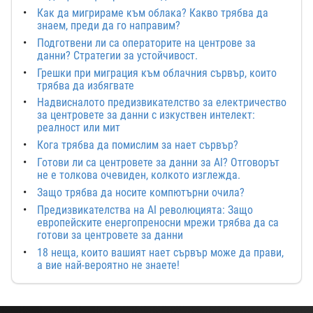
Как да мигрираме към облака? Какво трябва да
знаем, преди да го направим?
Подготвени ли са операторите на центрове за
данни? Стратегии за устойчивост.
Грешки при миграция към облачния сървър, които
трябва да избягвате
Надвисналото предизвикателство за електричество
за центровете за данни с изкуствен интелект:
реалност или мит
Кога трябва да помислим за нает сървър?
Готови ли са центровете за данни за AI? Отговорът
не е толкова очевиден, колкото изглежда.
Защо трябва да носите компютърни очила?
Предизвикателства на AI революцията: Защо
европейските енергопреносни мрежи трябва да са
готови за центровете за данни
18 неща, които вашият нает сървър може да прави,
а вие най-вероятно не знаете!