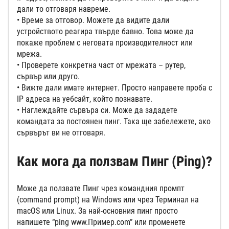
дали то отговаря навреме.
• Време за отговор. Можете да видите дали
устройството реагира твърде бавно. Това може да
покаже проблем с неговата производителност или
мрежа.
• Проверете конкретна част от мрежата – рутер,
сървър или друго.
• Вижте дали имате интернет. Просто направете проба с
IP адреса на уебсайт, който познавате.
• Наглеждайте сървъра си. Може да зададете
командата за постоянен пинг. Така ще забележете, ако
сървърът ви не отговаря.
Как мога да ползвам Пинг (Ping)?
Може да ползвате Пинг чрез командния промпт
(command prompt) на Windows или чрез Терминал на
macOS или Linux. За най-основния пинг просто
напишете “ping www.Пример.com” или променете