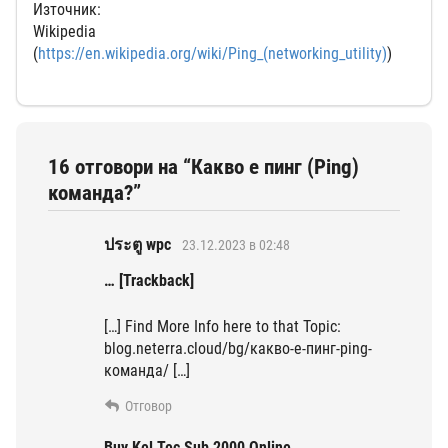
Източник:
Wikipedia
(
https://en.wikipedia.org/wiki/Ping_(networking_utility)
)
16 отговори на “Какво е пинг (Ping)
команда?”
ประตู wpc
23.12.2023 в 02:48
… [Trackback]
[…] Find More Info here to that Topic:
blog.neterra.cloud/bg/какво-е-пинг-ping-
команда/ […]
Отговор
Buy Kel Tec Sub 2000 Online