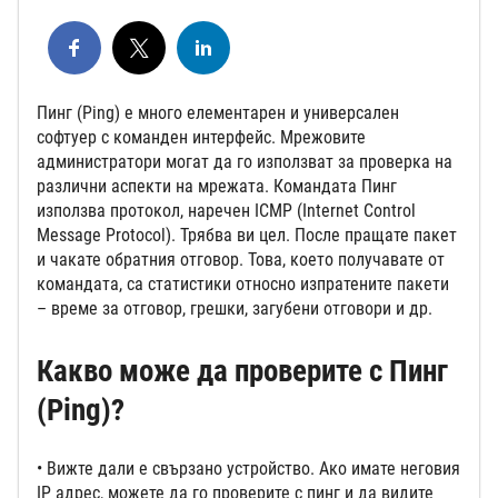
Пинг (Ping) е много елементарен и универсален
софтуер с команден интерфейс. Мрежовите
администратори могат да го използват за проверка на
различни аспекти на мрежата. Командата Пинг
използва протокол, наречен ICMP (Internet Control
Message Protocol). Трябва ви цел. После пращате пакет
и чакате обратния отговор. Това, което получавате от
командата, са статистики относно изпратените пакети
– време за отговор, грешки, загубени отговори и др.
Какво може да проверите с Пинг
(Ping)?
• Вижте дали е свързано устройство. Ако имате неговия
IP адрес, можете да го проверите с пинг и да видите