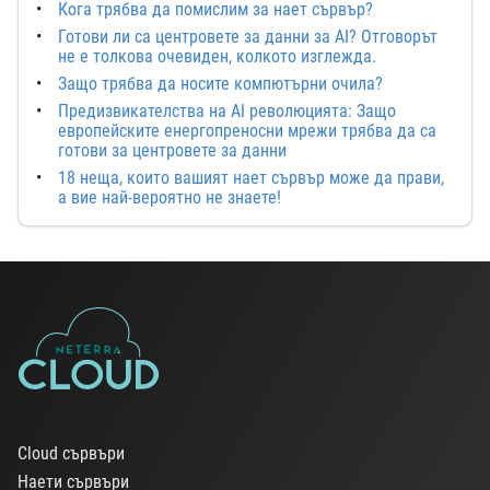
Кога трябва да помислим за нает сървър?
Готови ли са центровете за данни за AI? Отговорът
не е толкова очевиден, колкото изглежда.
Защо трябва да носите компютърни очила?
Предизвикателства на AI революцията: Защо
европейските енергопреносни мрежи трябва да са
готови за центровете за данни
18 неща, които вашият нает сървър може да прави,
а вие най-вероятно не знаете!
Cloud сървъри
Наети сървъри