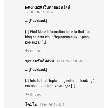
lottorich28 เว็บหวยออนไลน์
26.03.2025 в 10:54
… [Trackback]
[…] Find More Information here to that Topic:
blog.neterra.cloud/bg/какво-е-пинг-ping-
команда/ […]
Отговор
ชุดกระชับสัดส่วน
10.04.2025 в 01:45
… [Trackback]
[…] Info to that Topic: blog.neterra.cloud/bg/
какво-е-пинг-ping-команда/ […]
Отговор
โคมไฟ
18.04.2025 в 03:51