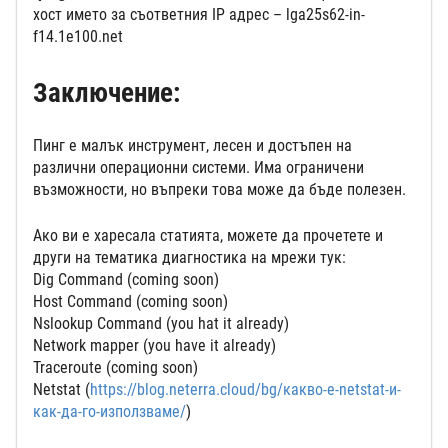
хост името за съответния IP адрес – lga25s62-in-
f14.1e100.net
Заключение:
Пинг е малък инструмент, лесен и достъпен на
различни операционни системи. Има ограничени
възможности, но въпреки това може да бъде полезен.
Ако ви е харесала статията, можете да прочетете и
други на тематика диагностика на мрежи тук:
Dig Command (coming soon)
Host Command (coming soon)
Nslookup Command (you hat it already)
Network mapper (you have it already)
Traceroute (coming soon)
Netstat (
https://blog.neterra.cloud/bg/какво-е-netstat-и-
как-да-го-използваме/
)