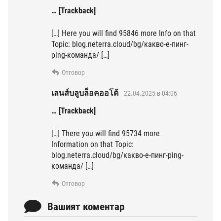
… [Trackback]
[…] Here you will find 95846 more Info on that
Topic: blog.neterra.cloud/bg/какво-е-пинг-
ping-команда/ […]
Отговор
เลนส์บลูบล็อคออโต้
22.04.2025 в 04:06
… [Trackback]
[…] There you will find 95734 more
Information on that Topic:
blog.neterra.cloud/bg/какво-е-пинг-ping-
команда/ […]
Отговор
Вашият коментар