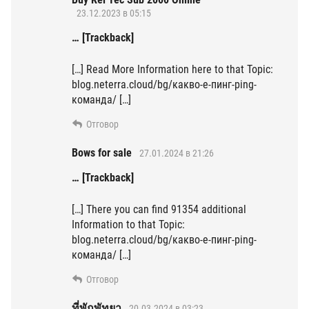
23.12.2023 в 05:15
… [Trackback]
[…] Read More Information here to that Topic:
blog.neterra.cloud/bg/какво-е-пинг-ping-
команда/ […]
Отговор
Bows for sale
27.01.2024 в 21:26
… [Trackback]
[…] There you can find 91354 additional
Information to that Topic:
blog.neterra.cloud/bg/какво-е-пинг-ping-
команда/ […]
Отговор
ที่พักพัทยา
20.03.2024 в 03:23