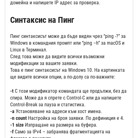
домейна и напишете IP адрес за проверка.
Синтаксис на Пинг
Пинг синтаксисът може да бъде видян чрез “ping -?” за
Windows в командния промпт или “ping –h” за macOS и
Linux в Терминал.
След това може да видите всички възможни
модификации за вашите заявки.
Това е пинг синтаксисът на Windows 10. На картинката
ще видите всички опции, а по-долу са по-важните:
-t
С този модификатор командата ще продължи, без да
спира. Може да я спрете с Control-C или да напишете
Control-Break за пауза и статистика.
-a
Установяване на адреси към хост имена.
-n count
Настройка на броя заявки. По дефиниция е 4.
-1 size
Изпращане на размера на буфера.
-f
Само за IPv4 – забранява фрагментацията на