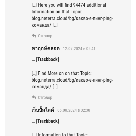
[…] Here you will find 94474 additional
Information on that Topic:
blog.neterra.cloud/bg/какво-е-пинг-ping-
команда/ […]
Отговор
หาฤกษ์คลอด
12.07.2024 в 05:41
… [Trackback]
[…] Find More on on that Topic:
blog.neterra.cloud/bg/какво-е-пинг-ping-
команда/ […]
Отговор
เว็บปั้มไลค์
05.08.2024 в 02:38
… [Trackback]
[…] Information to that Topic: