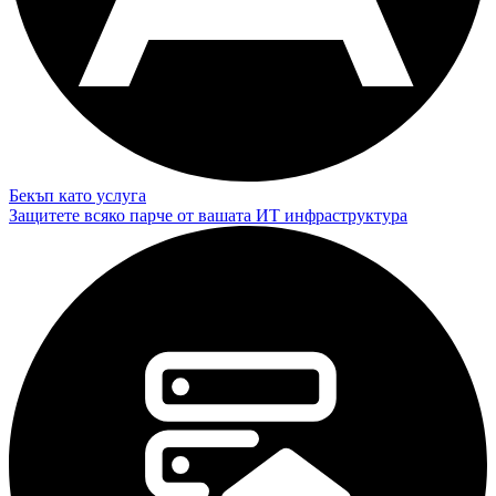
Бекъп като услуга
Защитете всяко парче от вашата ИТ инфраструктура