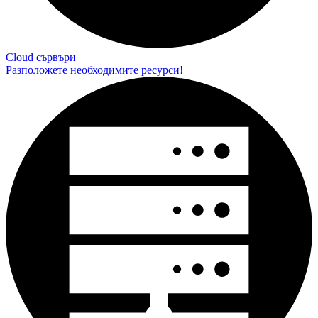
Cloud сървъри
Разположете необходимите ресурси!