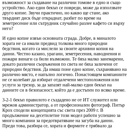
възможност за създаване на различни томове в едно и също
устройство. Ако един бекъп се повреди, може да използвате
друго копие. Звучи практично, но какво ще стане, ако
твърдият диск бъде откраднат, разбит по време на
земетресение или сътрудник случайно разлее кафето си върху
него?
И едно копие извън основната сграда. Добре, в миналото
хората не са имали предвид толкова много природни
бедствия, когато са мислели за своите архивни копия на
данни. Честно казано, урагани, земетресения, наводнения и
пожари винаги са били възможни. Те бяха малко занемарени,
докато различни съоръжения по света не бяха заличени от
природни бедствия. Да имаш поне едно копие, съхранявано на
различно място, е напълно логично. Понастоящем компаниите
не се колебаят да избират отдалечени местоположения или
услуги за трезор, за да запазят най-малко един бекъп на
данните си в безопасност, който да е достъпен по всяко време.
3-2-1 бекъп правилото е създадено не от ИТ служител или
мрежов администратор, а от професионален фотограф. Питър
Крох сподели концепцията със света през 2009 г. В
продължение на десетилетие този модел работи успешно за
много компании за предотвратяване на загуба на данни.
Преди това, разбира се, хората и фирмите е трябвало да