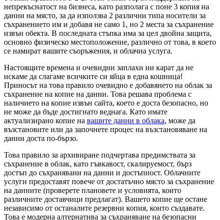
непрекъснатост на бизнеса, като разполага с поне 3 копия на
данни на място, за да използва 2 различни типа носители за
съхранението им и добавя не само 1, но 2 места за съхранение
извън обекта. В последната стъпка има за цел двойна защита,
основно физическо местоположение, различно от това, в което
се намират вашите съоръжения, и облачна услуга.
Настоящите времена и очевидни заплахи ни карат да не
искаме да слагаме всичките си яйца в една кошница!
Приносът на това правило очевидно е добавянето на облак за
съхранение на копие на данни. Това решава проблема с
наличието на копие извън сайта, което е доста безопасно, но
не може да бъде достигнато веднага. Като имате
актуализирано копие на
вашите данни в облака
, може да
възстановите или да започнете процес на възстановяване на
данни доста по-бързо.
Това правило за архивиране подчертава предимствата за
съхранение в облак, като гъвкавост, скалируемост, бърз
достъп до съхранявани на данни и достъпност. Облачните
услуги предоставят повече от достатъчно място за съхранение
на данните (проверете плановете и условията, които
различните доставчици предлагат). Вашето копие ще остане
независимо от останалите резервни копия, които създавате.
Това е модерна алтернатива за съхраняване на безопасни