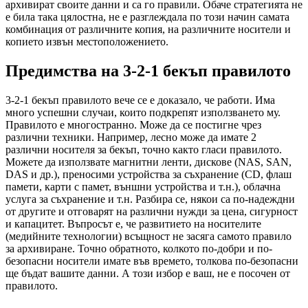
архивират своите данни и са го правили. Обаче стратегията не
е била така цялостна, не е разглеждала по този начин самата
комбинация от различните копия, на различните носители и
копието извън местоположението.
Предимства на 3-2-1 бекъп правилото
3-2-1 бекъп правилото вече се е доказало, че работи. Има
много успешни случаи, които подкрепят използването му.
Правилото е многостранно. Може да се постигне чрез
различни техники. Например, лесно може да имате 2
различни носителя за бекъп, точно както гласи правилото.
Можете да използвате магнитни ленти, дискове (NAS, SAN,
DAS и др.), преносими устройства за съхранение (CD, флаш
памети, карти с памет, външни устройства и т.н.), облачна
услуга за съхранение и т.н. Разбира се, някои са по-надеждни
от другите и отговарят на различни нужди за цена, сигурност
и капацитет. Въпросът е, че развитието на носителите
(медийните технологии) всъщност не засяга самото правило
за архивиране. Точно обратното, колкото по-добри и по-
безопасни носители имате във времето, толкова по-безопасни
ще бъдат вашите данни. А този избор е ваш, не е посочен от
правилото.