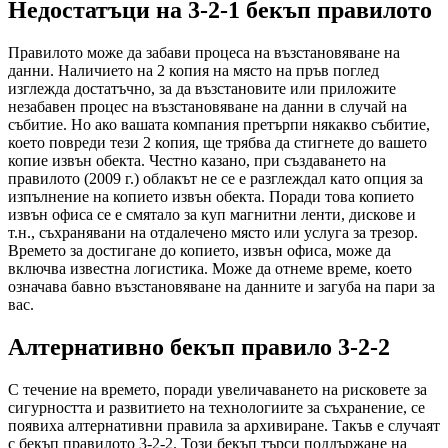
Недостатъци на 3-2-1 бекъп правилото
Правилото може да забави процеса на възстановяване на
данни. Наличието на 2 копия на място на пръв поглед
изглежда достатъчно, за да възстановите или приложите
незабавен процес на възстановяване на данни в случай на
събитие. Но ако вашата компания претърпи някакво събитие,
което повреди тези 2 копия, ще трябва да стигнете до вашето
копие извън обекта. Честно казано, при създаването на
правилото (2009 г.) облакът не се е разглеждал като опция за
изпълнение на копието извън обекта. Поради това копието
извън офиса се е смятало за куп магнитни ленти, дискове и
т.н., съхранявани на отдалечено място или услуга за трезор.
Времето за достигане до копието, извън офиса, може да
включва известна логистика. Може да отнеме време, което
означава бавно възстановяване на данните и загуба на пари за
вас.
Алтернативно бекъп правило 3-2-2
С течение на времето, поради увеличаването на рисковете за
сигурността и развитието на технологиите за съхранение, се
появиха алтернативни правила за архивиране. Такъв е случаят
с бекъп правилото 3-2-2. Този бекъп търси поддържане на