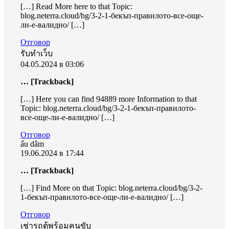
[…] Read More here to that Topic:
blog.neterra.cloud/bg/3-2-1-бекъп-правилото-все-още-
ли-е-валидно/ […]
Отговор
รับทำเว็บ
04.05.2024 в 03:06
… [Trackback]
[…] Here you can find 94889 more Information to that
Topic: blog.neterra.cloud/bg/3-2-1-бекъп-правилото-
все-още-ли-е-валидно/ […]
Отговор
ấu dâm
19.06.2024 в 17:44
… [Trackback]
[…] Find More on that Topic: blog.neterra.cloud/bg/3-2-
1-бекъп-правилото-все-още-ли-е-валидно/ […]
Отговор
เช่ารถตู้พร้อมคนขับ