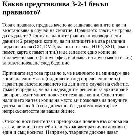
Какво представлява 3-2-1 бекъп
правилото?
Това е правило, предназначено да защитава данните и да ги
възстановява в случай на събитие. Правилото гласи, че трябва
да създадете 3 копия на данните (вашите производствени
данни и 2 резервни копия), да ги запишете на два различни
вида носителя (CD, DVD, магнитна лента, HDD, SSD, флаш
памет, карта с памет и т.н.) и да запазите едно копие на
отдалечено място (в друг офис, в облака, на друго място и т.н.)
за възстановяване след бедствие.
Причината зад това правило е, че наличието на минимум две
копия на едно място (подновени след определен период)
гарантира възстановяването на данните в случай на събитие.
Имайте предвид, че най-надеждните решения за архивиране
ще произведат много повече от тези две копия. Освен това
наличието на тези копия на място ви позволява да получите
достъп до тях бързо и директно, без да компрометирате
непрекъснатостта на вашия бизнес.
Относно носителите тази препоръка е полезна въз основа на
факта, че много потребители съхраняват различни архиви в
един и същ носител. Например, твърдите дискове дават