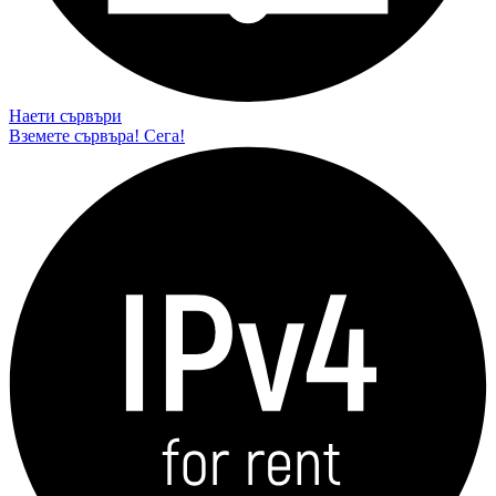
Наети сървъри
Вземете сървъра! Сега!