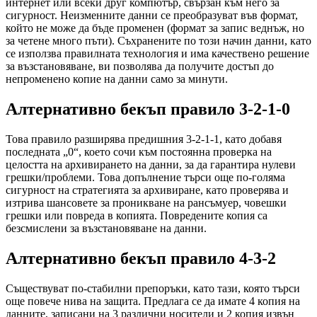
интернет или всеки друг компютър, свързан към него за
сигурност. Неизменните данни се преобразуват във формат,
който не може да бъде променен (формат за запис веднъж, но
за четене много пъти). Съхранените по този начин данни, като
се използва правилната технология и има качествено решение
за възстановяване, ви позволява да получите достъп до
непроменено копие на данни само за минути.
Алтернативно бекъп правило 3-2-1-0
Това правило разширява предишния 3-2-1-1, като добавя
последната „0“, което сочи към постоянна проверка на
целостта на архивирането на данни, за да гарантира нулеви
грешки/проблеми. Това допълнение търси още по-голяма
сигурност на стратегията за архивиране, като проверява и
изтрива шансовете за проникване на рансъмуер, човешки
грешки или повреда в копията. Повредените копия са
безсмислени за възстановяване на данни.
Алтернативно бекъп правило 4-3-2
Съществуват по-стабилни препоръки, като тази, която търси
още повече нива на защита. Предлага се да имате 4 копия на
данните, записани на 3 различни носители и 2 копия извън