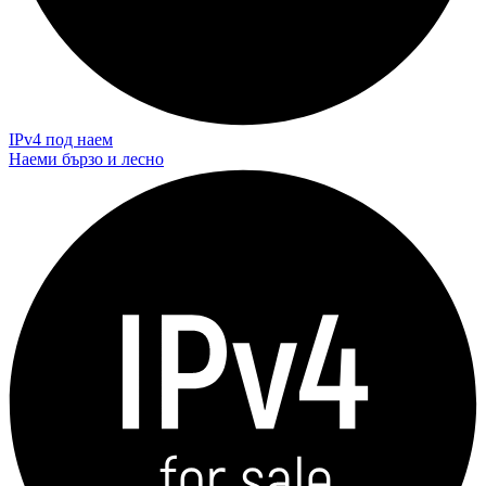
IPv4 под наем
Наеми бързо и лесно