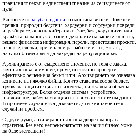
правилният бекъп е единственият начин да се издигнете от
нула!
Рисковете от
загуба на данни
са наистина високи. Човешки
грешки, природни бедствия, хардуерни и софтуерни повреди
и, разбира се, опасни кибер атаки. Загубата, корупцията или
кражбата на данни, свързани с детайлите на вашите клиенти,
вашата финансова информация, пароли, предстоящи проекти,
планове, сделки, оригинални разработки и т.н., могат да
нарушат бизнеса ви и да навредят на репутацията ви.
Архивирането е от съществено значение, но това е задача,
която изисква внимание, време, постоянни проверки,
ефективно решение за бекъп и т.н. Архивирането не означава
копиране на няколко файла. Когато става въпрос за бизнес,
трябва да защитите цялата физическа, виртуална и облачна
инфраструктура. Всяка отделна система, устройство,
приложение, работна станция и т.н. и съответните им данни.
В противен случай няма да можете да ги възстановите в
случай на проблем.
С други думи, архивирането изисква добре планирана
стратегия. Без него непрекъснатостта на вашия бизнес може
да бъде застрашена!