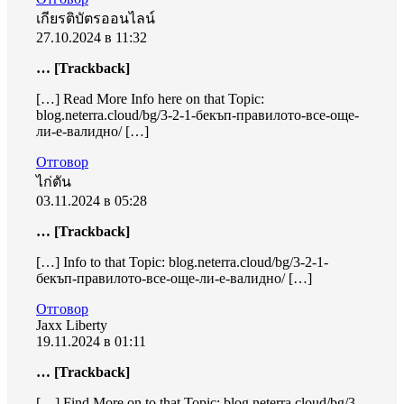
เกียรติบัตรออนไลน์
27.10.2024 в 11:32
… [Trackback]
[…] Read More Info here on that Topic:
blog.neterra.cloud/bg/3-2-1-бекъп-правилото-все-още-
ли-е-валидно/ […]
Отговор
ไก่ตัน
03.11.2024 в 05:28
… [Trackback]
[…] Info to that Topic: blog.neterra.cloud/bg/3-2-1-
бекъп-правилото-все-още-ли-е-валидно/ […]
Отговор
Jaxx Liberty
19.11.2024 в 01:11
… [Trackback]
[…] Find More on to that Topic: blog.neterra.cloud/bg/3-