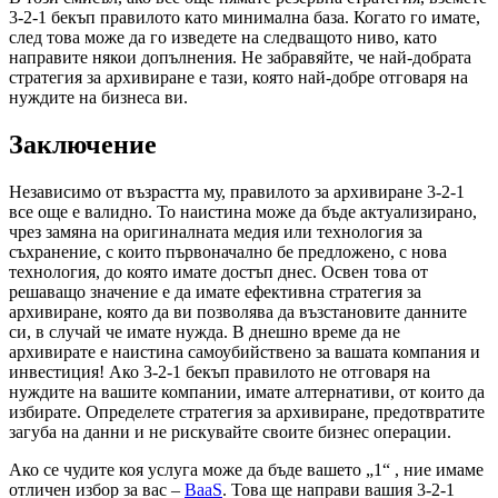
3-2-1 бекъп правилото като минимална база. Когато го имате,
след това може да го изведете на следващото ниво, като
направите някои допълнения. Не забравяйте, че най-добрата
стратегия за архивиране е тази, която най-добре отговаря на
нуждите на бизнеса ви.
Заключение
Независимо от възрастта му, правилото за архивиране 3-2-1
все още е валидно. То наистина може да бъде актуализирано,
чрез замяна на оригиналната медия или технология за
съхранение, с които първоначално бе предложено, с нова
технология, до която имате достъп днес. Освен това от
решаващо значение е да имате ефективна стратегия за
архивиране, която да ви позволява да възстановите данните
си, в случай че имате нужда. В днешно време да не
архивирате е наистина самоубийствено за вашата компания и
инвестиция! Ако 3-2-1 бекъп правилото не отговаря на
нуждите на вашите компании, имате алтернативи, от които да
избирате. Определете стратегия за архивиране, предотвратите
загуба на данни и не рискувайте своите бизнес операции.
Ако се чудите коя услуга може да бъде вашето „1“ , ние имаме
отличен избор за вас –
BaaS
. Това ще направи вашия 3-2-1