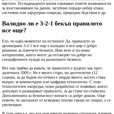
мястото. По-надеждните копия означават повече възможности
за възстановяване на данни, загубени поради кибер атаки,
системни или хардуерни повреди, природни бедствия и др.
Валидно ли е 3-2-1 бекъп правилото
все още?
Ето, че идва моментът на истината! Да, правилото за
архивиране 3-2-1 все още е валидно и все още е добро
решение за повечето бизнеси. Има вече и по-нови
алтернативи, които могат да отговорят по-добре на
специфичните нужди на различните бизнеси.
Все пак трябва да кажем, че правилото е родено чак през
далечната 2009 г. Не е много старо, но десетилетие (12
години, за да бъдем по-точни) е твърде много, когато става
въпрос за компютърни или цифрови технологии. С този
технологичен напредък, нови разработки се появяват, които
допълват и разширяват правилото, за да стане по-стабилно.
Допълненията за безопасност винаги са добре дошли. Още
повече, че заплахите от всякакви типове сякаш не спират, а се
увеличават.
В този смисъл, ако все още нямате резервна стратегия, вземете