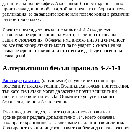
данни извън вашия офис. Ако вашият бизнес първоначално
произвежда данни в облака, той ви предлага избор като гео-
репликация, за да запазите копие или повече копия в различни
региони на облака.
Имайте предвид, че бекъп правилото 3-2-2 поддържа
физическо резервно копие на място, различно от това на
вашите съоръжения. Облакът има високо ниво на сигурност,
но все пак кибер атаките могат да го ударят. Ясната цел на
всяко резервно правило или стратегия е да бъде спасено на
всяка цена!
Алтернативно бекъп правило 3-2-1-1
Рансъмуер атаките
(ransomware) се увеличиха силно през
последните няколко години. Възникнаха големи притеснения,
тъй като тези атаки могат да засегнат почти всичките ви
онлайн резервни копия. Да! Облачните услуги са много
безопасни, но не и безпогрешни.
Ето защо, друг подход към традиционното правило за
архивиране предлага допълнително „1“, което означава
изолирано хранилище за заключване на данни извън линия.
Изолираното хранилище означава този бекъп да е изключен от