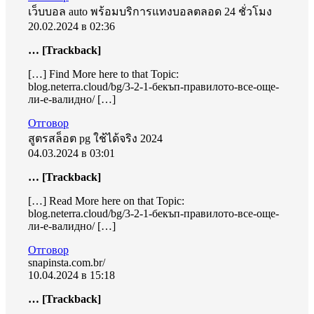
เว็บบอล auto พร้อมบริการแทงบอลตลอด 24 ชั่วโมง
20.02.2024 в 02:36
… [Trackback]
[…] Find More here to that Topic:
blog.neterra.cloud/bg/3-2-1-бекъп-правилото-все-още-
ли-е-валидно/ […]
Отговор
สูตรสล็อต pg ใช้ได้จริง 2024
04.03.2024 в 03:01
… [Trackback]
[…] Read More here on that Topic:
blog.neterra.cloud/bg/3-2-1-бекъп-правилото-все-още-
ли-е-валидно/ […]
Отговор
snapinsta.com.br/
10.04.2024 в 15:18
… [Trackback]