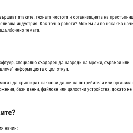
звършват атаките, тяхната честота и организацията на престъпниц
ечеливша индустрия. Как точно работи? Можем ли по някакъв нач
задълбочено темата.
софтуер, специално създаден да навреди на мрежи, сървъри или
твлече“ информацията с цел откуп.
могат да криптират ключови данни на потребители или организа
жения, бази данни, файлове или цялостни устройства, докато не
ките?
ия начин: