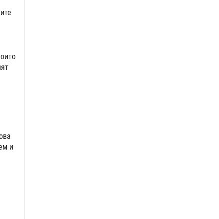
рите
които
ият
ова
ем и