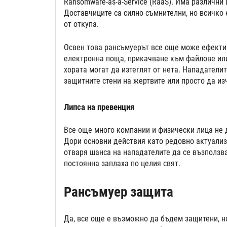
Ransomware-as-a-Service (RaaS). Има различни 
Доставчиците са силно съмнителни, но всичко
от откупа.
Освен това рансъмуерът все още може ефектив
електронна поща, прикачване към файлове или 
хората могат да изтеглят от нета. Нападатели
защитните стени на жертвите или просто да из
Липса на превенция
Все още много компании и физически лица не 
Дори основни действия като редовно актуализ
отваря шанса на нападателите да се възползва
постоянна заплаха по целия свят.
Рансъмуер защита
Да, все още е възможно да бъдем защитени, но