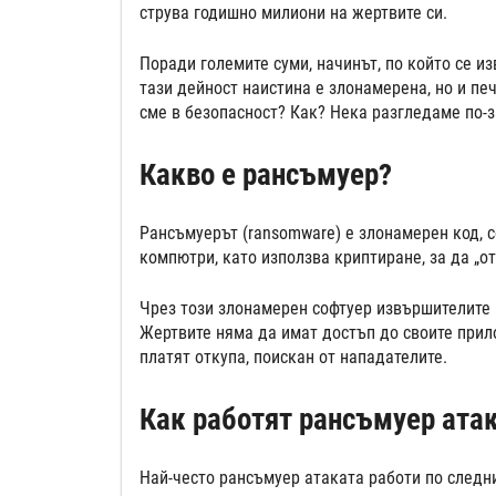
струва годишно милиони на жертвите си.
Поради големите суми, начинът, по който се и
тази дейност наистина е злонамерена, но и п
сме в безопасност? Как? Нека разгледаме по-
Какво е рансъмуер?
Рансъмуерът (ransomware) е злонамерен код, 
компютри, като използва криптиране, за да „о
Чрез този злонамерен софтуер извършителите 
Жертвите няма да имат достъп до своите прило
платят откупа, поискан от нападателите.
Как работят рансъмуер ата
Най-често рансъмуер атаката работи по следн