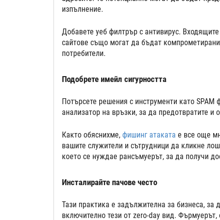
изпълнение.
Добавете уеб филтрър с антивирус. Входящите
сайтове също могат да бъдат компрометирани
потребители.
Подобрете имейл сигурността
Потърсете решения с инструменти като SPAM ф
анализатор на връзки, за да предотвратите и 
Както обяснихме,
фишинг атаката
е все още м
вашите служители и сътрудници да кликне лоша 
което се нуждае рансъмуерът, за да получи до
Инсталирайте пачове често
Тази практика е задължителна за бизнеса, за 
включително тези от zero-day вид. Фърмуерът,