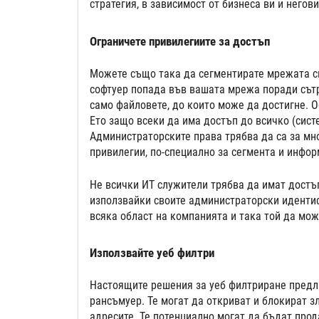
стратегия, в зависимост от бизнеса ви и негов
Ограничете привилегиите за достъп
Можете също така да сегментирате мрежата си
софтуер попада във вашата мрежа поради сътр
само файловете, до които може да достигне. О
Ето защо всеки да има достъп до всичко (сис
Администраторските права трябва да са за мно
привилегии, по-специално за сегмента и инфор
Не всички ИТ служители трябва да имат достъп 
използвайки своите администраторски идентиф
всяка област на компанията и така той да мож
Използвайте уеб филтри
Настоящите решения за уеб филтриране предла
рансъмуер. Те могат да откриват и блокират з
адресите. Те потенциално могат да бъдат прод