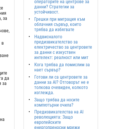
операторите на центрове за
данни? Стратегии за
се
устойчивост.
ния
, за
Грешки при миграция към
облачния сървър, които
трябва да избягвате
чове,
Надвисналото
предизвикателство за
 в
електричество за центровете
за данни с изкуствен
ване
интелект: реалност или мит
Кога трябва да помислим за
нает сървър?
ците
Готови ли са центровете за
та да
данни за AI? Отговорът не е
я за
толкова очевиден, колкото
изглежда.
Защо трябва да носите
компютърни очила?
Предизвикателства на AI
революцията: Защо
 на
европейските
енергопреносни мрежи