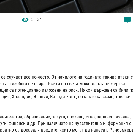
5 134
се случват все по-често. От началото на годината такива атаки с
сякаш изобщо не спира. Всеки по света може да стане жертва.
ации са потенциално изложени на риск. Някои държави са били п
ция, Холандия, Япония, Канада и др., но както казахме, това се
авителства, образование, услуги, производство, здравеопазване,
луги, финанси и др. При наличието на чувствителна информация е
ократно са доказали вредите, които могат да нанесат. Рансъмуер