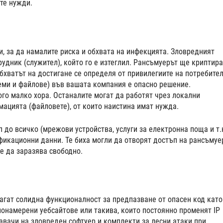
ите нужди.
, за да намалите риска и обхвата на инфекцията. Зловредният
удник (служител), който го е изтеглил. Рансъмуерът ще криптира
бхватът на достигане се определя от привилегиите на потребител
теми и файлове) във вашата компания е опасно решение.
го малко хора. Останалите могат да работят чрез локални
мацията (файловете), от които наистина имат нужда.
до всичко (мрежови устройства, услуги за електронна поща и т.н
икационни данни. Те биха могли да отворят достъп на рансъмуе
е да заразява свободно.
гат солидна функционалност за предпазване от опасен код като
лонамерени уебсайтове или такива, които постоянно променят IP
авачи на зловреден софтуер и комплекти за лесни атаки при