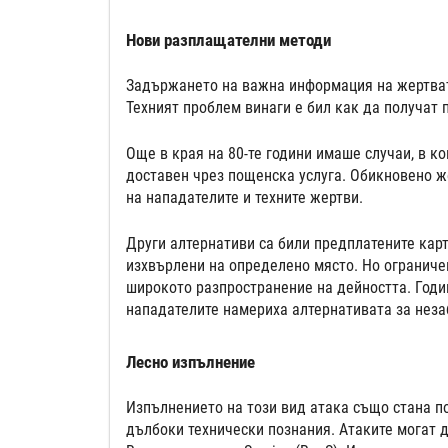
Нови разплащателни методи
Задържането на важна информация на жертвата
Техният проблем винаги е бил как да получат п
Още в края на 80-те години имаше случаи, в к
доставен чрез пощенска услуга. Обикновено ж
на нападателите и техните жертви.
Други алтернативи са били предплатените карти
изхвърлени на определено място. Но ограничен
широкото разпространение на дейността. Годин
нападателите намериха алтернативата за неза
Лесно изпълнение
Изпълнението на този вид атака също стана по
дълбоки технически познания. Атаките могат д