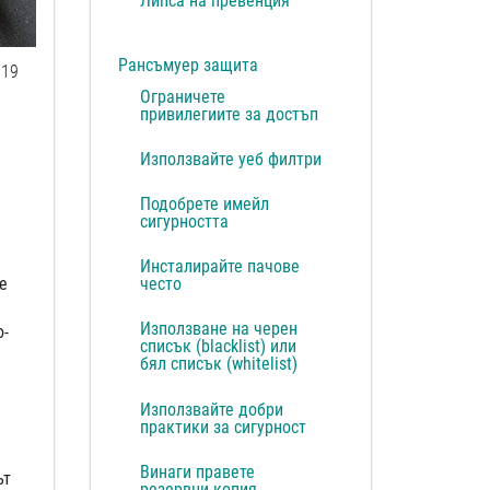
Липса на превенция
Рансъмуер защита
19
Ограничете
привилегиите за достъп
Използвайте уеб филтри
Подобрете имейл
сигурността
Инсталирайте пачове
е
често
Използване на черен
о-
списък (blacklist) или
бял списък (whitelist)
Използвайте добри
практики за сигурност
Винаги правете
ът
резервни копия