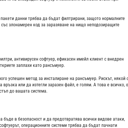
 пакети данни трябва да бъдат филтрирани, защото нормалните
 със злонамерен код за заразяване на нищо неподозиращите
илтри, антивирусен софтуер, ефикасен имейл клиент с внедрен
откриете заплахи като рансъмуер.
ного успешен метод за инсталиране на рансъмуер. Рискът, някой 
връзка или да изтегли заразен файл, е голям. А това е всичко, 
стъп до вашата система.
да бъде в безопасност и да предотвратява всички видове атаки,
 софтуерът, операционните системи трябва да бъдат пачнати