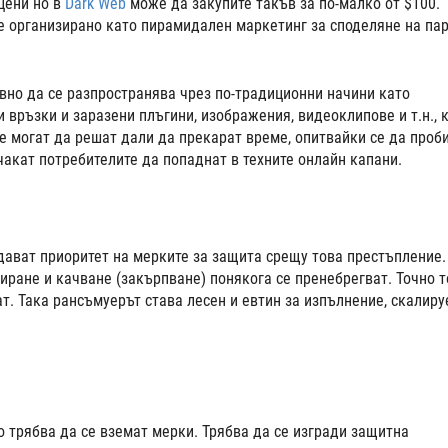
цени но в
Dark Web
може да закупите такъв за по-малко от $100.
 е организирано като пирамидален маркетинг за споделяне на па
но да се разпространява чрез по-традиционни начини като
връзки и заразени плъгини, изображения, видеоклипове и т.н., 
те могат да решат дали да прекарат време, опитвайки се да проб
чакат потребителите да попаднат в техните онлайн капани.
дават приоритет на мерките за защита срещу това престъпление.
иране и качване (закърпване) понякога се пренебрегват. Точно т
т. Така рансъмуерът става лесен и евтин за изпълнение, скалиру
 трябва да се вземат мерки. Трябва да се изгради защитна