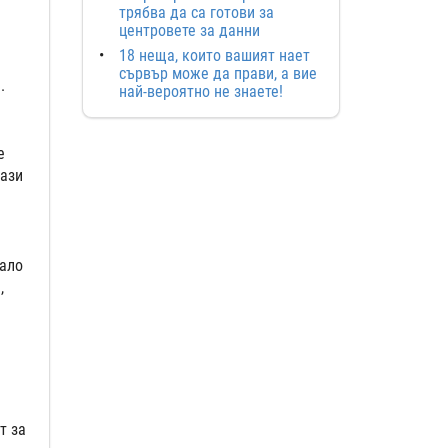
трябва да са готови за
центровете за данни
18 неща, които вашият нает
сървър може да прави, а вие
.
най-вероятно не знаете!
е
тази
рало
,
т за