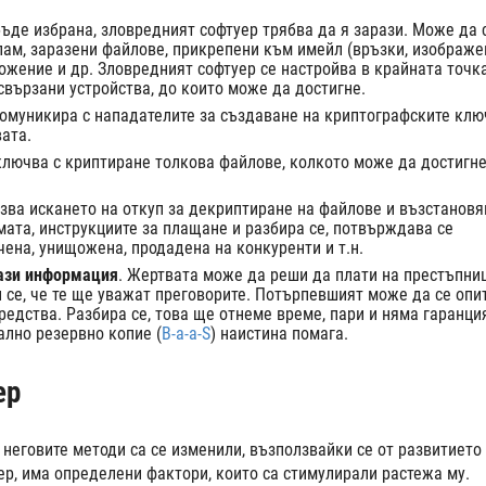
ъде избрана, зловредният софтуер трябва да я зарази. Може да 
пам, заразени файлове, прикрепени към имейл (връзки, изображе
ожение и др. Зловредният софтуер се настройва в крайната точка
свързани устройства, до които може да достигне.
комуникира с нападателите за създаване на криптографските клю
ата.
ключва с криптиране толкова файлове, колкото може да достигне
зва искането на откуп за декриптиране на файлове и възстановя
мата, инструкциите за плащане и разбира се, потвърждава се
ена, унищожена, продадена на конкуренти и т.н.
тази информация
. Жертвата може да реши да плати на престъпни
се, че те ще уважат преговорите. Потърпевшият може да се опи
едства. Разбира се, това ще отнеме време, пари и няма гаранци
ално резервно копие (
B-a-a-S
) наистина помага.
ер
 неговите методи са се изменили, възползвайки се от развитието
ер, има определени фактори, които са стимулирали растежа му.