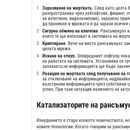
Заразяване на жертвата.
След като целта б
разпространява чрез уебсайтове, фишинг, с
за изтегляне, видеоклипове), заразено прил
да проникне в мрежата и да зарази всички 
Сигурна обмяна на ключове
. Рансъмуерът 
които те ще използват в системата на жертв
Криптиране
. Вече на място рансъмуерът за
цялата мрежа.
Искане на откуп.
Зловредният софтуер пока
на работата на системата. Установява се су
заплахата,че информацията ще бъде заключ
Реакция на жертвата след получаване на 
за отключване на информацията, надявайки 
възстанови информацията чрез собствени ср
успех. При тази ситуация наличието на акту
Катализаторите на рансъму
Изнудването е старо колкото човечеството, но
новите технологии. Когато говорим за рансъму