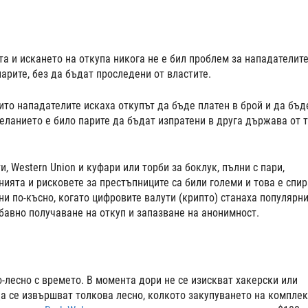
 и искането на откупа никога не е бил проблем за нападателите
арите, без да бъдат проследени от властите.
оито нападателите искаха откупът да бъде платен в брой и да бъд
еланието е било парите да бъдат изпратени в друга държава от 
, Western Union и куфари или торби за боклук, пълни с пари,
ията и рисковете за престъпниците са били големи и това е спи
и по-късно, когато цифровите валути (крипто) станаха популярни
бавно получаване на откуп и запазване на анонимност.
-лесно с времето. В момента дори не се изискват хакерски или
а се извършват толкова лесно, колкото закупуването на комплек