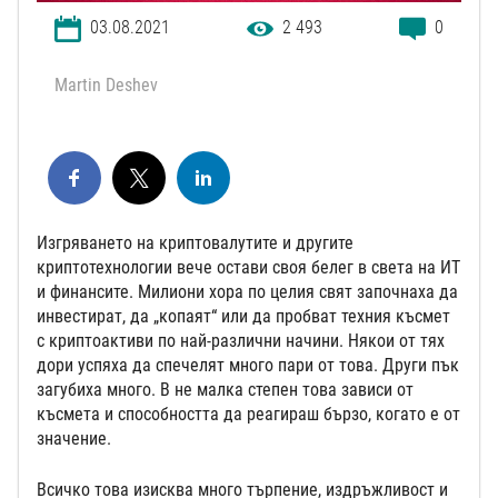
03.08.2021
2 493
0
Martin Deshev
Изгряването на криптовалутите и другите
криптотехнологии вече остави своя белег в света на ИТ
и финансите. Милиони хора по целия свят започнаха да
инвестират, да „копаят“ или да пробват техния късмет
с криптоактиви по най-различни начини. Някои от тях
дори успяха да спечелят много пари от това. Други пък
загубиха много. В не малка степен това зависи от
късметa и способността да реагираш бързо, когато е от
значение.
Всичко това изисква много търпение, издръжливост и