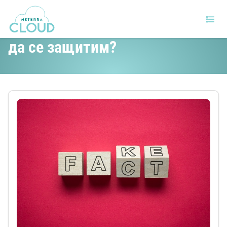
Ръст на криптоизмамите. Как
да се защитим?