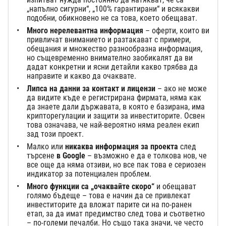
„напълно сигурни“, „100% гарантирани“ и всякакви
подобни, обикновено не са това, което обещават.
Много нерелевантна информация
– оферти, които ви
привличат вниманието и разтакават с примери,
обещания и множество разнообразна информация,
но същевременно внимателно заобикалят да ви
дадат конкретни и ясни детайли какво трябва да
направите и какво да очаквате.
Липса на данни за контакт и лицензи
– ако не може
да видите къде е регистрирана фирмата, няма как
да знаете дали държавата, в която е базирана, има
крипторегулации и защити за инвеститорите. Освен
това означава, че най-вероятно няма реален екип
зад този проект.
Малко или
никаква информация за проекта
след
търсене
в Google
– възможно е да е толкова нов, че
все още да няма отзиви, но все пак това е сериозен
индикатор за потенциален проблем.
Много функции са „очаквайте скоро“
и обещават
голямо бъдеще – това е начин да се привлекат
инвеститорите да вложат парите си на по-ранен
етап, за да имат предимство след това и съответно
– по-големи печалби. Но също така значи, че често