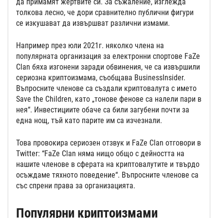
да примамят жертвите си. За съжаление, изглежда
толкова лесно, че дори сравнително публични фигури
се изкушават да извършват различни измами.
Например през юли 2021г. няколко члена на
популярната организация за електронни спортове FaZe
Clan бяха изгонени заради обвинения, че са извършили
сериозна криптоизмама, съобщава BusinessInsider.
Въпросните членове са създали криптовалута с името
Save the Children, като „тонове фенове са налели пари в
нея“. Инвестициите обаче са били загубени почти за
една нощ, тъй като парите им са изчезнали.
Това провокира сериозен отзвук и FaZe Clan отговори в
Twitter: “FaZe Clan няма нищо общо с дейността на
нашите членове в сферата на криптовалутите и твърдо
осъждаме тяхното поведение“. Въпросните членове са
със спрени права за организацията.
Популярни криптоизмами