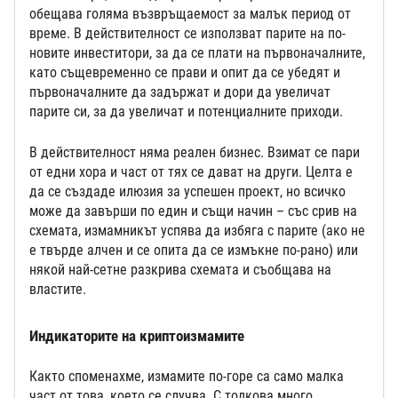
обещава голяма възвръщаемост за малък период от
време. В действителност се използват парите на по-
новите инвеститори, за да се плати на първоначалните,
като същевременно се прави и опит да се убедят и
първоначалните да задържат и дори да увеличат
парите си, за да увеличат и потенциалните приходи.
В действителност няма реален бизнес. Взимат се пари
от едни хора и част от тях се дават на други. Целта е
да се създаде илюзия за успешен проект, но всичко
може да завърши по един и същи начин – със срив на
схемата, измамникът успява да избяга с парите (ако не
е твърде алчен и се опита да се измъкне по-рано) или
някой най-сетне разкрива схемата и съобщава на
властите.
Индикаторите на криптоизмамите
Както споменахме, измамите по-горе са само малка
част от това, което се случва. С толкова много