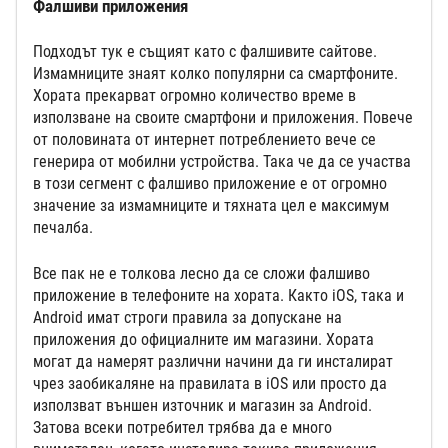
Фалшиви приложения
Подходът тук е същият като с фалшивите сайтове.
Измамниците знаят колко популярни са смартфоните.
Хората прекарват огромно количество време в
използване на своите смартфони и приложения. Повече
от половината от интернет потреблението вече се
генерира от мобилни устройства. Така че да се участва
в този сегмент с фалшиво приложение е от огромно
значение за измамниците и тяхната цел е максимум
печалба.
Все пак не е толкова лесно да се сложи фалшиво
приложение в телефоните на хората. Както iOS, така и
Android имат строги правила за допускане на
приложения до официалните им магазини. Хората
могат да намерят различни начини да ги инсталират
чрез заобикаляне на правилата в iOS или просто да
използват външен източник и магазин за Android.
Затова всеки потребител трябва да е много