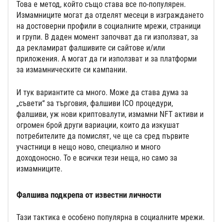
Това е метод, който също става все по-популярен.
Измамниците могат да отделят месеци в изграждането
на достоверни профили в социалните мрежи, страници
и групи. В даден момент започват да ги използват, за
да рекламират фалшивите си сайтове и/или
приложения. А могат да ги използват и за платформи
за измамническите си кампании.
И тук вариантите са много. Може да става дума за
„съвети“ за търговия, фалшиви ICO процедури,
фалшиви, уж нови криптовалути, измамни NFT активи и
огромен брой други вариации, които да изкушат
потребителите да помислят, че ще са сред първите
участници в нещо ново, специално и много
доходоносно. То е всички тези неща, но само за
измамниците.
Фалшива подкрепа от известни личности
Тази тактика е особено популярна в социалните мрежи.