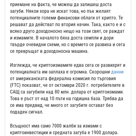
приемане на факта, че можеш да запишеш доста
загуби. Някои хора не искат това, но пък желаят
потенциалните големи финансови облаги от крипто. Те
решават да действат по втория начин. Така, както е и с
всяко друго доходоносно нещо на този свят, се раждат
и измамите. В началото бяха доста семпли и дори
твърде очевидни схеми, но с времето се развиха и сега
се превръщат в доходоносна машина.
Изглежда, че криптоизмамите едва сега се развихрят и
потенциалната им заплаха е огромна. Скорошни
данни
от американската федерална комисия по търговия
(FTC) показват, че от октомври 2020 г. потребителите в
САЩ са загубили над 80 млн. долара от криптоизмами.
Това е ръст от над 10 пъти на годишна база. Трябва да
се има предвид, че много от загубите остават без
подаден сигнал.
Всъщност има само 7000 жалби за измами с
криптоинвестиции и средната загуба е 1900 долара.