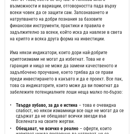
възможности и вариации, отговорността пада върху
всеки човек да се защити сам. Запознаването и
натрупването на добри познания за базовите
финансови инструменти, практики и правила е
задължително за всеки, който иска да навлезе в света
на крипто и всяка друга форма на инвестиции.
Има някои индикатори, които дори най-добрите
криптоизмами не могат да избегнат. Това не е
гаранция и нищо не може да замени качественото и
задълбочено проучване, което трябва да се прави
преди инвестирането в какъвто и да е проект. Все пак,
това са индикаторите, които може да ви помогнат да
забележите потенциалните лоши неща малко по-бързо:
Твърде хубаво, за да е истина
– това е очевидна
слабост, но някои измамници все още не могат да се
сдържат да не обещават всички звезди във
Вселената на своите жертви.
Обещават, че всичко е реално
– оферти, които
изпитват нужда постоянно да натякват, че са