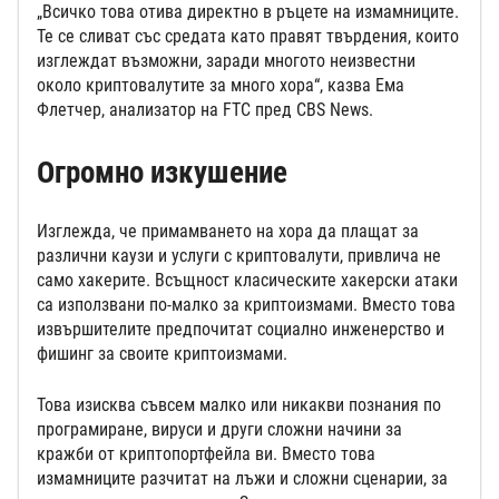
„Всичко това отива директно в ръцете на измамниците.
Те се сливат със средата като правят твърдения, които
изглеждат възможни, заради многото неизвестни
около криптовалутите за много хора“, казва Ема
Флетчер, анализатор на FTC пред CBS News.
Огромно изкушение
Изглежда, че примамването на хора да плащат за
различни каузи и услуги с криптовалути, привлича не
само хакерите. Всъщност класическите хакерски атаки
са използвани по-малко за криптоизмами. Вместо това
извършителите предпочитат социално инженерство и
фишинг за своите криптоизмами.
Това изисква съвсем малко или никакви познания по
програмиране, вируси и други сложни начини за
кражби от криптопортфейла ви. Вместо това
измамниците разчитат на лъжи и сложни сценарии, за