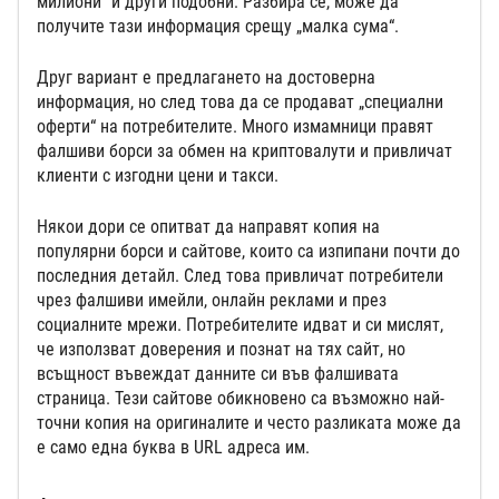
милиони“ и други подобни. Разбира се, може да
получите тази информация срещу „малка сума“.
Друг вариант е предлагането на достоверна
информация, но след това да се продават „специални
оферти“ на потребителите. Много измамници правят
фалшиви борси за обмен на криптовалути и привличат
клиенти с изгодни цени и такси.
Някои дори се опитват да направят копия на
популярни борси и сайтове, които са изпипани почти до
последния детайл. След това привличат потребители
чрез фалшиви имейли, онлайн реклами и през
социалните мрежи. Потребителите идват и си мислят,
че използват доверения и познат на тях сайт, но
всъщност въвеждат данните си във фалшивата
страница. Тези сайтове обикновено са възможно най-
точни копия на оригиналите и често разликата може да
е само една буква в URL адреса им.