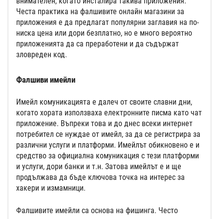
внимателен, когато инсталира такива приложения.
Честа практика на фалшивите онлайн магазини за
приложения е да предлагат популярни заглавия на по-
ниска цена или дори безплатно, но е много вероятно
приложенията да са преработени и да съдържат
зловреден код.
Фалшиви имейли
Имейл комуникацията е далеч от своите славни дни,
когато хората използваха електронните писма като чат
приложение. Въпреки това и до днес всеки интернет
потребител се нуждае от имейл, за да се регистрира за
различни услуги и платформи. Имейлът обикновено е и
средство за официална комуникация с тези платформи
и услуги, дори банки и т.н. Затова имейлът е и ще
продължава да бъде ключова точка на интерес за
хакери и измамници.
Фалшивите имейли са основа на фишинга. Често