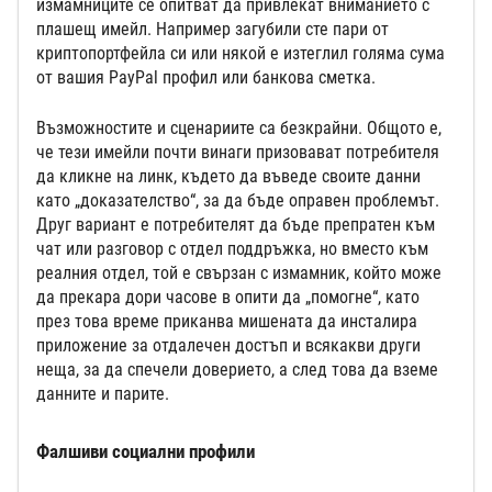
измамниците се опитват да привлекат вниманието с
плашещ имейл. Например загубили сте пари от
криптопортфейла си или някой е изтеглил голяма сума
от вашия PayPal профил или банкова сметка.
Възможностите и сценариите са безкрайни. Общото е,
че тези имейли почти винаги призовават потребителя
да кликне на линк, където да въведе своите данни
като „доказателство“, за да бъде оправен проблемът.
Друг вариант е потребителят да бъде препратен към
чат или разговор с отдел поддръжка, но вместо към
реалния отдел, той е свързан с измамник, който може
да прекара дори часове в опити да „помогне“, като
през това време приканва мишената да инсталира
приложение за отдалечен достъп и всякакви други
неща, за да спечели доверието, а след това да вземе
данните и парите.
Фалшиви социални профили