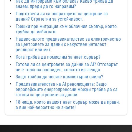
Как да мигрираме към облака? Какво трябва да
знаем, преди да го направим?
Подготвени ли са операторите на центрове за
данни? Стратегии за устойчивост.
Грешки при миграция към облачния сървър, които
трябва да избягвате
Надвисналото предизвикателство за електричество
за центровете за данни с изкуствен интелект:
реалност или мит
Кога трябва да помислим за нает сървър?
Готови ли са центровете за данни за AI? Отговорът
не е толкова очевиден, колкото изглежда.
Защо трябва да носите компютърни очила?
Предизвикателства на AI революцията: Защо
европейските енергопреносни мрежи трябва да са
готови за центровете за данни
18 неща, които вашият нает сървър може да прави,
а вие най-вероятно не знаете!