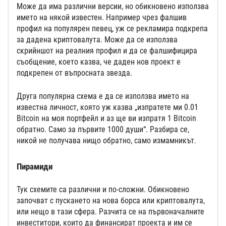
Може да има различни версии, но обикновено използва
името на някой известен. Например чрез фалшив
профил на популярен певец, уж се рекламира подкрепа
за дадена криптовалута. Може да се използва
скрийншот на реалния профил и да се фалшифицира
съобщение, което казва, че даден нов проект е
подкрепен от въпросната звезда.
Друга популярна схема е да се използва името на
известна личност, която уж казва „изпратете ми 0.01
Bitcoin на моя портфейл и аз ще ви изпратя 1 Bitcoin
обратно. Само за първите 1000 души“. Разбира се,
никой не получава нищо обратно, само измамникът.
Пирамиди
Тук схемите са различни и по-сложни. Обикновено
започват с пускането на нова борса или криптовалута,
или нещо в тази сфера. Разчита се на първоначалните
инвеститори, които да финансират проекта и им се