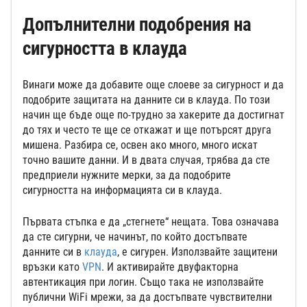
Допълнителни подобрения на
сигурността в клауда
Винаги може да добавите още слоеве за сигурност и да
подобрите защитата на данните си в клауда. По този
начин ще бъде още по-трудно за хакерите да достигнат
до тях и често те ще се откажат и ще потърсят друга
мишена. Разбира се, освен ако много, много искат
точно вашите данни. И в двата случая, трябва да сте
предприели нужните мерки, за да подобрите
сигурността на информацията си в клауда.
Първата стъпка е да „стегнете“ нещата. Това означава
да сте сигурни, че начинът, по който достъпвате
данните си в
клауда
, е сигурен. Използвайте защитени
връзки като
VPN
. И активирайте двуфакторна
автентикация при логин. Също така не използвайте
публични WiFi мрежи, за да достъпвате чувствителни