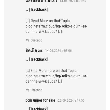
และสะดวกรวดเร็ว
14.06.2024 в 01:39
… [Trackback]
[…] Read More on that Topic:
blog.neterra.cloud/bg/kolko-sigurni-sa-
dannite-vi-v-klauda/ […]
Отговор
ติดเน็ต ais
14.06.2024 в 08:06
… [Trackback]
[…] Find More here on that Topic:
blog.neterra.cloud/bg/kolko-sigurni-sa-
dannite-vi-v-klauda/ […]
Отговор
bcm upper for sale
23.09.2024 в 17:55
… [Trackback]