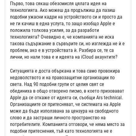
Първо, това сякаш обезсмисля цялата идея на
технологията. Ако можеш да продължиш да пазиш
подобни ужасни кадри на устройството си и просто да
не ги качиш в една услуга, то защо изобщо Apple е
положила толкова усилия, за да разработи
технологията? Очевидно е, че компанията не иска
такова съдържание в сървърите си, но изглежда не ѝ е
проблем, ако е в устройствата ѝ. Разбира се, те са
лични, но нали това е и идеята на iCloud акаунтите?
Ситуацията е доста объркана и това само провокира
недоволството и на правозащитни организации по
света. Над 90 подобни групи от целия свят се
обединиха в общо отворено писмо, в което призовават
Apple да се откаже от идеята си, съобщи Ars technical.
Организациите се притесняват, че системата на Apple
може да бъде използвана за цензура на свободното
слово и да застраши личното пространство на
потребителите. Компанията отговори, че няма място за
подобни притеснения, тъй като технологията не е