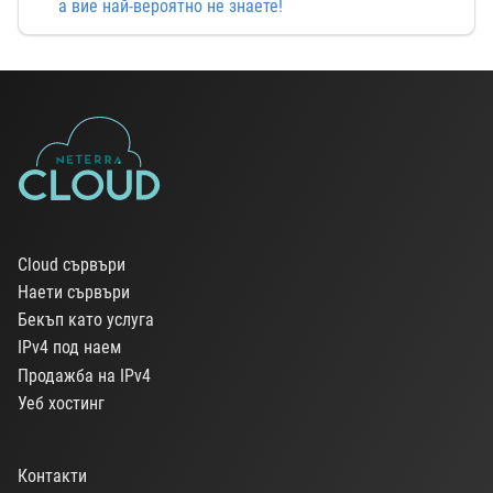
а вие най-вероятно не знаете!
Cloud сървъри
Наети сървъри
Бекъп като услуга
IPv4 под наем
Продажба на IPv4
Уеб хостинг
Контакти