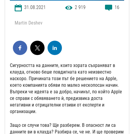
31.08.2021
2 919
16
Martin Deshev
Сигурността на данните, които хората съхраняват в
клауда, отново беше повдигната като неизвестно
наскоро. Причината този път бе решението на Apple,
което компанията обяви по малко нескопосан начин.
Въпреки че идеята е за добро, начинът, по който Apple
се справи с обявяването ѝ, предизвика доста
негативни и отрицателни отзиви от експерти и
организации.
Защо се случи това? Ще разберем. В опасност ли са
данните ви в клауда? Разбира се, че не. И ще проверим