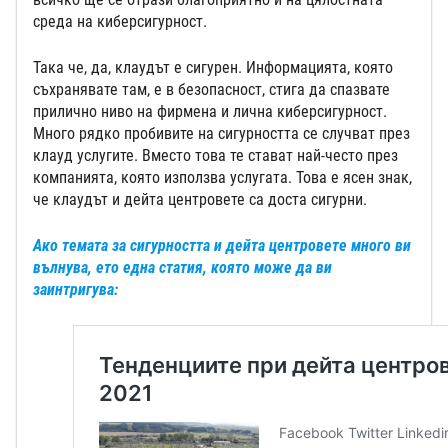
среда на киберсигурност.
Така че, да, клаудът е сигурен. Информацията, която
съхранявате там, е в безопасност, стига да спазвате
прилично ниво на фирмена и лична киберсигурност.
Много рядко пробивите на сигурността се случват през
клауд услугите. Вместо това те стават най-често през
компанията, която използва услугата. Това е ясен знак,
че клаудът и дейта центровете са доста сигурни.
Ако темата за сигурността и дейта центровете много ви
вълнува, ето една статия, която може да ви
заинтригува: