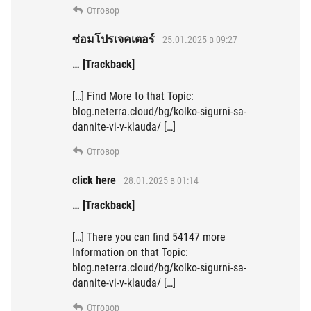
Отговор
ซ่อมโปรเจคเตอร์
25.01.2025 в 09:27
… [Trackback]
[…] Find More to that Topic:
blog.neterra.cloud/bg/kolko-sigurni-sa-
dannite-vi-v-klauda/ […]
Отговор
click here
28.01.2025 в 01:14
… [Trackback]
[…] There you can find 54147 more
Information on that Topic:
blog.neterra.cloud/bg/kolko-sigurni-sa-
dannite-vi-v-klauda/ […]
Отговор