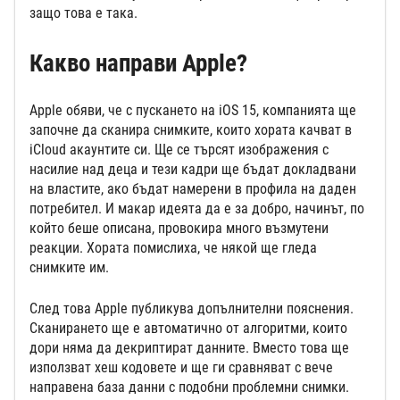
защо това е така.
Какво направи Apple?
Apple обяви, че с пускането на iOS 15, компанията ще
започне да сканира снимките, които хората качват в
iCloud акаунтите си. Ще се търсят изображения с
насилие над деца и тези кадри ще бъдат докладвани
на властите, ако бъдат намерени в профила на даден
потребител. И макар идеята да е за добро, начинът, по
който беше описана, провокира много възмутени
реакции. Хората помислиха, че някой ще гледа
снимките им.
След това Apple публикува допълнителни пояснения.
Сканирането ще е автоматично от алгоритми, които
дори няма да декриптират данните. Вместо това ще
използват хеш кодовете и ще ги сравняват с вече
направена база данни с подобни проблемни снимки.