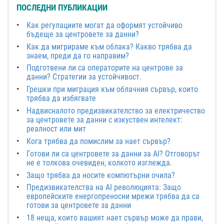
ПОСЛЕДНИ ПУБЛИКАЦИИ
Как регулациите могат да оформят устойчиво
бъдеще за центровете за данни?
Как да мигрираме към облака? Какво трябва да
знаем, преди да го направим?
Подготвени ли са операторите на центрове за
данни? Стратегии за устойчивост.
Грешки при миграция към облачния сървър, които
трябва да избягвате
Надвисналото предизвикателство за електричество
за центровете за данни с изкуствен интелект:
реалност или мит
Кога трябва да помислим за нает сървър?
Готови ли са центровете за данни за AI? Отговорът
не е толкова очевиден, колкото изглежда.
Защо трябва да носите компютърни очила?
Предизвикателства на AI революцията: Защо
европейските енергопреносни мрежи трябва да са
готови за центровете за данни
18 неща, които вашият нает сървър може да прави,