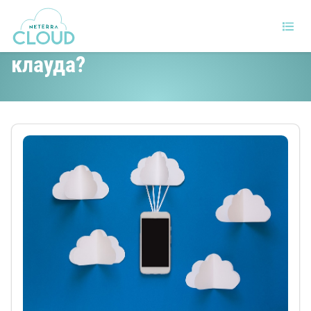
Колко сигурни са данните ви в
клауда?