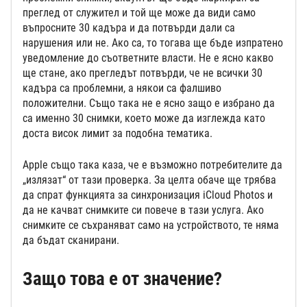
преглед от служител и той ще може да види само
въпросните 30 кадъра и да потвърди дали са
нарушения или не. Ако са, то тогава ще бъде изпратено
уведомление до съответните власти. Не е ясно какво
ще стане, ако прегледът потвърди, че не всички 30
кадъра са проблемни, а някои са фалшиво
положителни. Също така не е ясно защо е избрано да
са именно 30 снимки, което може да изглежда като
доста висок лимит за подобна тематика.
Apple също така каза, че е възможно потребителите да
„излязат“ от тази проверка. За целта обаче ще трябва
да спрат функцията за синхронизация iCloud Photos и
да не качват снимките си повече в тази услуга. Ако
снимките се съхраняват само на устройството, те няма
да бъдат сканирани.
Защо това е от значение?