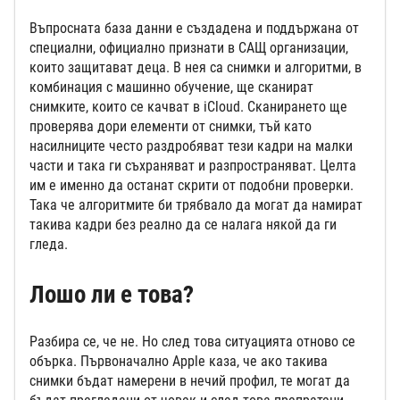
Въпросната база данни е създадена и поддържана от
специални, официално признати в САЩ организации,
които защитават деца. В нея са снимки и алгоритми, в
комбинация с машинно обучение, ще сканират
снимките, които се качват в iCloud. Сканирането ще
проверява дори елементи от снимки, тъй като
насилниците често раздробяват тези кадри на малки
части и така ги съхраняват и разпространяват. Целта
им е именно да останат скрити от подобни проверки.
Така че алгоритмите би трябвало да могат да намират
такива кадри без реално да се налага някой да ги
гледа.
Лошо ли е това?
Разбира се, че не. Но след това ситуацията отново се
обърка. Първоначално Apple каза, че ако такива
снимки бъдат намерени в нечий профил, те могат да