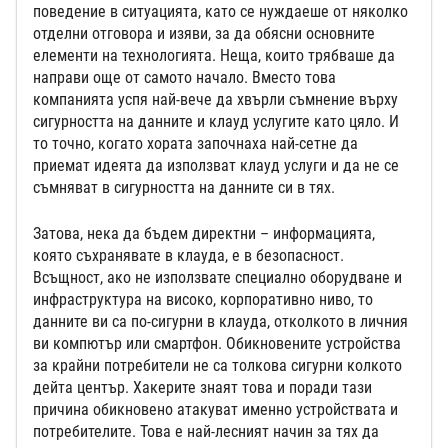
поведение в ситуацията, като се нуждаеше от няколко
отделни отговора и изяви, за да обясни основните
елементи на технологията. Неща, които трябваше да
направи още от самото начало. Вместо това
компанията успя най-вече да хвърли съмнение върху
сигурността на данните и клауд услугите като цяло. И
то точно, когато хората започнаха най-сетне да
приемат идеята да използват клауд услуги и да не се
съмняват в сигурността на данните си в тях.
Затова, нека да бъдем директни – информацията,
която съхранявате в клауда, е в безопасност.
Всъщност, ако не използвате специално оборудване и
инфраструктура на високо, корпоративно ниво, то
данните ви са по-сигурни в клауда, отколкото в личния
ви компютър или смартфон. Обикновените устройства
за крайни потребители не са толкова сигурни колкото
дейта център. Хакерите знаят това и поради тази
причина обикновено атакуват именно устройствата и
потребителите. Това е най-лесният начин за тях да