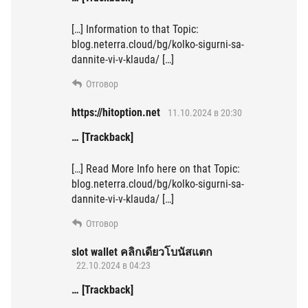
[…] Information to that Topic:
blog.neterra.cloud/bg/kolko-sigurni-sa-
dannite-vi-v-klauda/ […]
Отговор
https://hitoption.net
11.10.2024 в 20:30
… [Trackback]
[…] Read More Info here on that Topic:
blog.neterra.cloud/bg/kolko-sigurni-sa-
dannite-vi-v-klauda/ […]
Отговор
slot wallet คลิกเดียวโบนัสแตก
22.10.2024 в 04:23
… [Trackback]