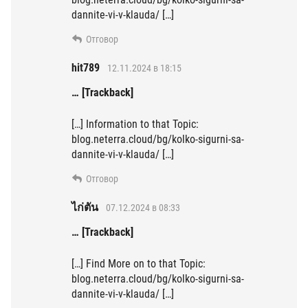
dannite-vi-v-klauda/ […]
Отговор
hit789
12.11.2024 в 18:15
… [Trackback]
[…] Information to that Topic:
blog.neterra.cloud/bg/kolko-sigurni-sa-
dannite-vi-v-klauda/ […]
Отговор
ไก่ตัน
07.12.2024 в 08:33
… [Trackback]
[…] Find More on to that Topic:
blog.neterra.cloud/bg/kolko-sigurni-sa-
dannite-vi-v-klauda/ […]