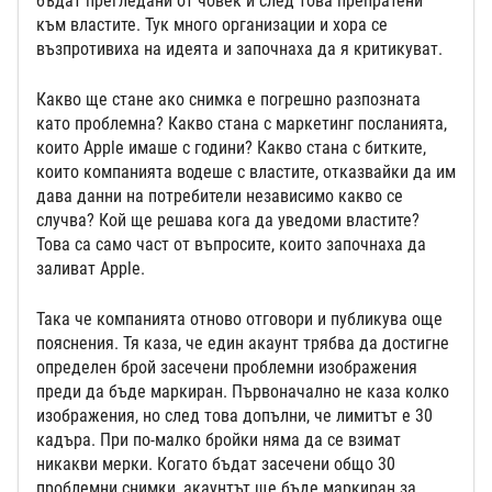
бъдат прегледани от човек и след това препратени
към властите. Тук много организации и хора се
възпротивиха на идеята и започнаха да я критикуват.
Какво ще стане ако снимка е погрешно разпозната
като проблемна? Какво стана с маркетинг посланията,
които Apple имаше с години? Какво стана с битките,
които компанията водеше с властите, отказвайки да им
дава данни на потребители независимо какво се
случва? Кой ще решава кога да уведоми властите?
Това са само част от въпросите, които започнаха да
заливат Apple.
Така че компанията отново отговори и публикува още
пояснения. Тя каза, че един акаунт трябва да достигне
определен брой засечени проблемни изображения
преди да бъде маркиран. Първоначално не каза колко
изображения, но след това допълни, че лимитът е 30
кадъра. При по-малко бройки няма да се взимат
никакви мерки. Когато бъдат засечени общо 30
проблемни снимки, акаунтът ще бъде маркиран за