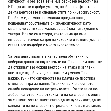
сигурност. И без това вече има сериозен недостиг на
ИТ служители с добри умения, особено в сферата на
дейта центровете и специалистите по киберсигурност.
Проблем е, че много компании продължават да
подценяват собствената си киберсигурност, като
мислят, че са твърде малки, за да бъдат атакувани от
хакери. Или че са в сфера, която няма да им е
интересна. Всички са цел на хакерите и техните умения
стават все по-добри с много високо темпо.
Затова инвестирайте в качествени обучения по
киберсигурност за служителите си. Това ще им помогне
да откриват възможни вектори на атака и заплахи,
което ще подобри и цялостните им умения.Това е
важно, тъй като сигурността на клауда се простира
отвъд центъра за данни. Тя включва и цялостното
онлайн поведение на потребителите. Когато те са по-
добре подготвени да откриват и да се справят с опити
за фишинг, когато знаят какво да не публикуват, да не
кликват и да не споделят определени неща и детайли,
всичко ще се отрази благоприятно и на цялостната