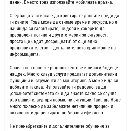
данни. Вместо това използвайте мобилната връзка.
Следващата стъпка е да криптирате данните преди да
ги качите. Това може да отнеме време и ресурси, но е
начин да си гарантирате, че дори и хакерите да
преодолеят логина и другите мерки за сигурност,
просто ще бъдат „посрещнати“ от още едно
предизвикателство – допълнителното криптиране на
информацията.
Освен това правете редовни тестове и винаги бъдеще
нащрек. Много клауд услуги предлагат допълнителни
функции и инструменти за мониторинг. А може и да си
добавите такива. Използвайте ги редовно, за да
„опознаете“ системата си и да знаете какво се случва
във вашия клауд при нормални ситуации. Така ще бъде
много по-лесно да забележите нетипични процеси и
активност и да реагирате по-бързо и ефикасно.
Не пренебрегвайте и допълнителните обучения за