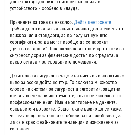
достигнат до данните, които се съхранили в
устройството и особено в клауда.
Причините за това са няколко.
Дейта центровете
трябва да отговарят на впечатляващо дълъг списък от
изисквания и стандарти, за да получат нужните
сертификати, за да могат изобщо да се нарекат
„център за данни“. Това включва и строги протоколи за
сигурност дори за физическия достъп до сградата, а
какво остава и за сървърните помещения.
Дигиталната сигурност също е на високо корпоративно
ниво за всеки дейта център. То включва множество
слоеве на системи за сигурност и алгоритми, защитни
стени и специални инструменти, които се използват от
професионален екип. Има и криптиране на данните,
сървърите и връзките. Също така е важно да се каже,
че тези неща постоянно се обновяват и подобряват, за
да са в крак с най-новите тенденции и изисквания за
сигурност.