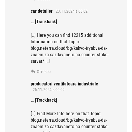
car detailer
23.11.2024 в 08:02
… [Trackback]
[…] Here you can find 12215 additional
Information on that Topic:
blog.neterra.cloud/bg/kakvo-tryabva-da-
znaem-za-sazdavaneto-na-counter-strike-
sarvar/ […]
Отговор
producatori ventilatoare industriale
26.11.2024 в 00:09
… [Trackback]
[…] Find More Info here on that Topic:
blog.neterra.cloud/bg/kakvo-tryabva-da-
znaem-za-sazdavaneto-na-counter-strike-