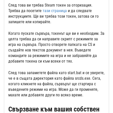
След това ви трябва Steam токен за оторизация.
Трябва да посетите
тази страница
и да следвате
инструкциите. Ще ви трябва този токен, затова си го
запишете или копирайте.
Когато пускате сървъра, токенът ще ви е необходим. За
целта трябва да си направите скрипт с режимите за
игра на сървъра. Просто отворете папката на CS и
създайте нов текстов документ в нея. Въведете
командите за режимите на игра и не забравяйте да
добавите токена си към всеки от тях.
След това запаметете файла като start.bat и се уверете,
че е в същата директория като файла srcds.exe. Сега,
когато кликнете на файла, сървърът ще стартира с
въведените режими на игра. Може да ги променяте,
махате или добавяте други по всяко време.
Свързване към вашия собствен