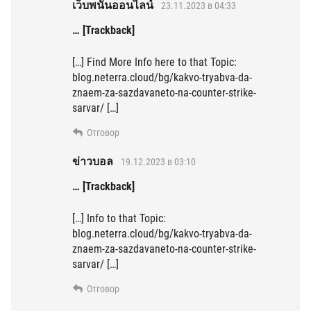
เว็บพนันออนไลน์
23.11.2023 в 04:33
… [Trackback]
[…] Find More Info here to that Topic:
blog.neterra.cloud/bg/kakvo-tryabva-da-
znaem-za-sazdavaneto-na-counter-strike-
sarvar/ […]
Отговор
ข่าวบอล
19.12.2023 в 03:10
… [Trackback]
[…] Info to that Topic:
blog.neterra.cloud/bg/kakvo-tryabva-da-
znaem-za-sazdavaneto-na-counter-strike-
sarvar/ […]
Отговор