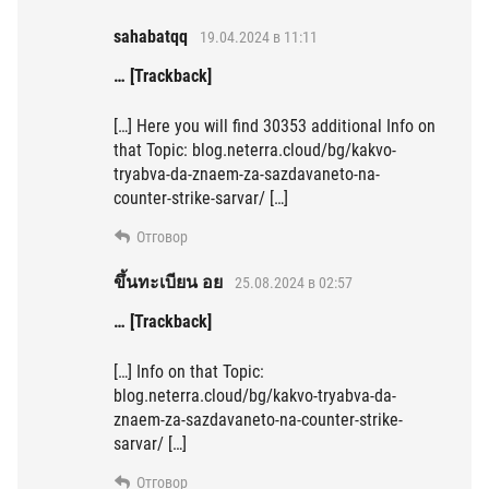
sahabatqq
19.04.2024 в 11:11
… [Trackback]
[…] Here you will find 30353 additional Info on
that Topic: blog.neterra.cloud/bg/kakvo-
tryabva-da-znaem-za-sazdavaneto-na-
counter-strike-sarvar/ […]
Отговор
ขึ้นทะเบียน อย
25.08.2024 в 02:57
… [Trackback]
[…] Info on that Topic:
blog.neterra.cloud/bg/kakvo-tryabva-da-
znaem-za-sazdavaneto-na-counter-strike-
sarvar/ […]
Отговор