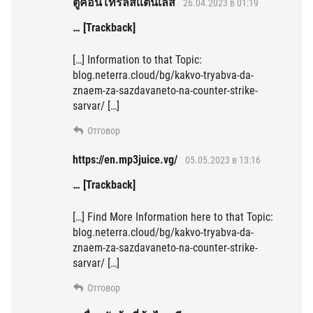
ตู้คอนโทรลสเเตนเลส
26.04.2023 в 01:19
… [Trackback]
[…] Information to that Topic:
blog.neterra.cloud/bg/kakvo-tryabva-da-
znaem-za-sazdavaneto-na-counter-strike-
sarvar/ […]
Отговор
https://en.mp3juice.vg/
05.05.2023 в 13:16
… [Trackback]
[…] Find More Information here to that Topic:
blog.neterra.cloud/bg/kakvo-tryabva-da-
znaem-za-sazdavaneto-na-counter-strike-
sarvar/ […]
Отговор