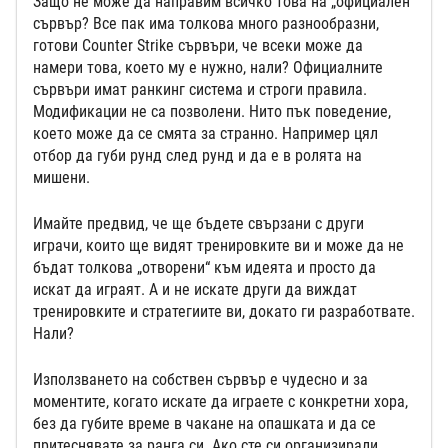
Защо не може да направим всичко това на „официален“
сървър? Все пак има толкова много разнообразни,
готови Counter Strike сървъри, че всеки може да
намери това, което му е нужно, нали? Официалните
сървъри имат ранкинг система и строги правила.
Модификации не са позволени. Нито пък поведение,
което може да се смята за странно. Например цял
отбор да губи рунд след рунд и да е в ролята на
мишени.
Имайте предвид, че ще бъдете свързани с други
играчи, които ще видят тренировките ви и може да не
бъдат толкова „отворени“ към идеята и просто да
искат да играят. А и не искате други да виждат
тренировките и стратегиите ви, докато ги разработвате.
Нали?
Използването на собствен сървър е чудесно и за
моментите, когато искате да играете с конкретни хора,
без да губите време в чакане на опашката и да се
притеснявате за ранга си. Ако сте си организирали