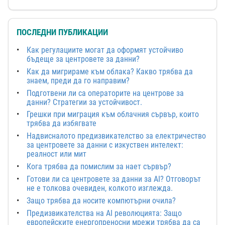
ПОСЛЕДНИ ПУБЛИКАЦИИ
Как регулациите могат да оформят устойчиво
бъдеще за центровете за данни?
Как да мигрираме към облака? Какво трябва да
знаем, преди да го направим?
Подготвени ли са операторите на центрове за
данни? Стратегии за устойчивост.
Грешки при миграция към облачния сървър, които
трябва да избягвате
Надвисналото предизвикателство за електричество
за центровете за данни с изкуствен интелект:
реалност или мит
Кога трябва да помислим за нает сървър?
Готови ли са центровете за данни за AI? Отговорът
не е толкова очевиден, колкото изглежда.
Защо трябва да носите компютърни очила?
Предизвикателства на AI революцията: Защо
европейските енергопреносни мрежи трябва да са