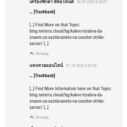
เครื่องซักผ้า ยี่ห้อไหนดี
06.07.2023 в 02:01
… [Trackback]
[…] Find More on that Topic:
blog.neterra.cloud/bg/kakvo-tryabva-da-
znaem-za-sazdavaneto-na-counter-strike-
sarvar/ […]
Отговор
แทงหวยออนไลน์
31.10.2023 в 07:39
… [Trackback]
[…] Find More Information here on that Topic:
blog.neterra.cloud/bg/kakvo-tryabva-da-
znaem-za-sazdavaneto-na-counter-strike-
sarvar/ […]
Отговор