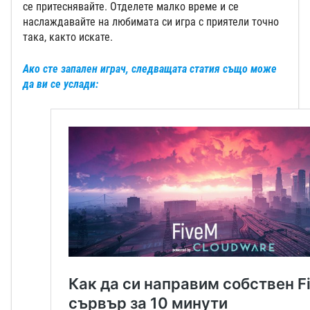
се притеснявайте. Отделете малко време и се
наслаждавайте на любимата си игра с приятели точно
така, както искате.
Ако сте запален играч, следващата статия също може
да ви се услади: