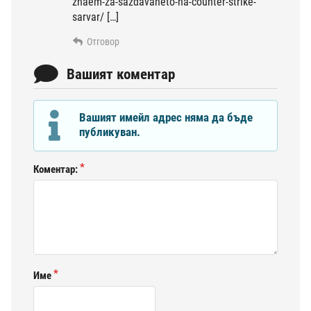
znaem-za-sazdavaneto-na-counter-strike-
sarvar/ […]
Отговор
Вашият коментар
Вашият имейл адрес няма да бъде
публикуван.
Коментар:
Име