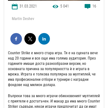
31.03.2021
5 041
16
Martin Deshev
Counter Strike е много стара игра. Тя е на сцената вече
над 20 години и все още има голяма аудитория. През
годините имаше доста разнообразни версии, но
основната причина за популярността ѝ е играта в
мрежа. Играта е толкова популярна за мултиплей, че
има професионални отбори и турнири с наградни
фондове над милион долара.
Въпреки това за много играчи обикновеният мултиплей
с приятели е достатъчен. И макар да има много Counter
Striker сървъри, някои играчи предпочитат да си имат