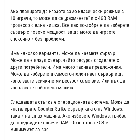
Ако планирате да играете само класически режими с
10 играчи, то може да се „разминете“ и с 4GB RAM
процесор с една нишка. Все пак по-добре е да изберете
сървър с повече мощност, за да може да играете
спокойно и без проблеми.
Има няколко варианта. Може да наемете сървър.
Може да е клауд съвър, чийто ресурси споделяте с
други потребители. Има много такива предложения.
Може да изберете и самостоятелен нает сървър и да
използвате всичките му ресурси само вие. Или пък да
използвате собствена машина.
Следващата стъпка е операционната система. Може да
инсталирате Counter Strike сървър както на Windows,
така и на Linux машина. Ако изберете Windows, трябва
да предвидите повече RAM. Освен това 8GB е
минимумът за вас.