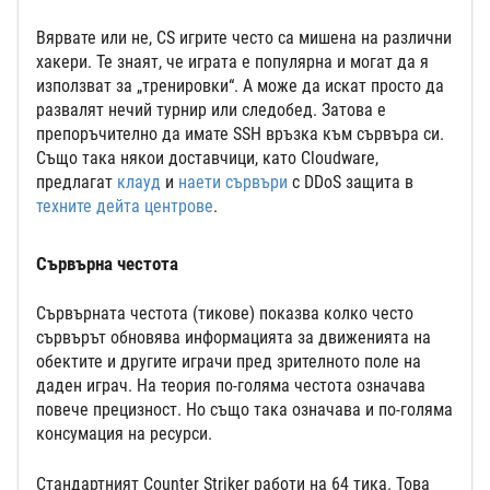
Вярвате или не, CS игрите често са мишена на различни
хакери. Те знаят, че играта е популярна и могат да я
използват за „тренировки“. А може да искат просто да
развалят нечий турнир или следобед. Затова е
препоръчително да имате SSH връзка към сървъра си.
Също така някои доставчици, като Cloudware,
предлагат
клауд
и
наети сървъри
с DDoS защита в
техните дейта центрове
.
Сървърна честота
Сървърната честота (тикове) показва колко често
сървърът обновява информацията за движенията на
обектите и другите играчи пред зрителното поле на
даден играч. На теория по-голяма честота означава
повече прецизност. Но също така означава и по-голяма
консумация на ресурси.
Стандартният Counter Striker работи на 64 тика. Това