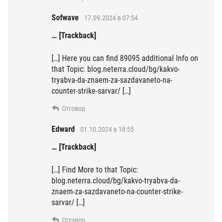
Sofwave
17.09.2024 в 07:54
… [Trackback]
[…] Here you can find 89095 additional Info on
that Topic: blog.neterra.cloud/bg/kakvo-
tryabva-da-znaem-za-sazdavaneto-na-
counter-strike-sarvar/ […]
Отговор
Edward
01.10.2024 в 18:55
… [Trackback]
[…] Find More to that Topic:
blog.neterra.cloud/bg/kakvo-tryabva-da-
znaem-za-sazdavaneto-na-counter-strike-
sarvar/ […]
Отговор