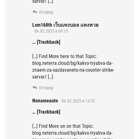
sarvar/ […]
Отговор
Lsm168th เว็บแทงบอล แทงหวย
06.02.2025 в 09:15
… [Trackback]
[…] Find More here to that Topic:
blog.neterra.cloud/bg/kakvo-tryabva-da-
znaem-za-sazdavaneto-na-counter-strike-
sarvar/ […]
Отговор
Nonameauto
06.02.2025 в 13:32
… [Trackback]
[…] Find More on on that Topic:
blog.neterra.cloud/bg/kakvo-tryabva-da-