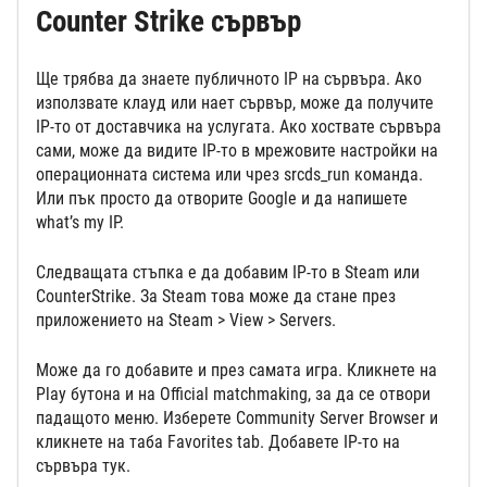
Counter Strike сървър
Ще трябва да знаете публичното IP на сървъра. Ако
използвате клауд или нает сървър, може да получите
IP-то от доставчика на услугата. Ако хоствате сървъра
сами, може да видите IP-то в мрежовите настройки на
операционната система или чрез srcds_run команда.
Или пък просто да отворите Google и да напишете
what’s my IP.
Следващата стъпка е да добавим IP-то в Steam или
CounterStrike. За Steam това може да стане през
приложението на Steam > View > Servers.
Може да го добавите и през самата игра. Кликнете на
Play бутона и на Official matchmaking, за да се отвори
падащото меню. Изберете Community Server Browser и
кликнете на таба Favorites tab. Добавете IP-то на
сървъра тук.