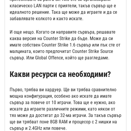
класическо LAN парти с приятели, такъв сървър ще е
идеалното решение. Така ще може да играете и да се
забавлявате колкото и както искате.
И още нещо. Когато си направите сървъра, решавате
каква версия на Counter Strike да бъде. Може да си
имате собствен Counter Strike 1.6 сървър или пък сте от
малцината, които предпочитат Counter Strike Source
сървър. Или Global Offence, който ще разгледаме.
Какви ресурси са необходими?
Първо, трябва ви хардуер. Ще ви трябва сравнително
мощна конфигурация, особено ако искате да имате
сървър за повече от 10 играчи. Това ще е нужно, ако
искате да играете различните режими, като някои от
тях може да достигат до 32-ма играчи. За такъв сървър
ще ви трябват поне 8GB RAM и процесор с 2 нишки на
сървър и 2.4GHz или повече.