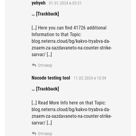
yehyeh
01.01.2024 в 03:31
… [Trackback]
[…] Here you can find 41726 additional
Information to that Topic:
blog.neterra.cloud/bg/kakvo-tryabva-da-
znaem-za-sazdavaneto-na-counter-strike-
sarvar/ […]
Отговор
Nocode testing tool
11.02.2024 в 10:59
… [Trackback]
[…] Read More Info here on that Topic:
blog.neterra.cloud/bg/kakvo-tryabva-da-
znaem-za-sazdavaneto-na-counter-strike-
sarvar/ […]
Отговор