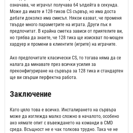
означава, че играчът получава 64 ъпдейта в секунда.
Може да имате и 128-тиков CS сървър, но има доста
дебати доколко има смисъл. Някои казват, че променя
твърде много параметрите на играта. Други пък я
предпочитат. В крайна сметка зависи от приятелите ви,
но трябва да знаете, че 128 тика ще изискват по-мощен
хардуер и промени в клиентите (игрите) на играчите.
Ако предпочитате класически CS, то тогава няма да се
налага да минавате през всички усилия за
преконфигуриране на сървъра за 128 тика и стандартен
ще ви свърши перфектна работа.
Заключение
Като цяло това е всичко. Инсталирането на сървъра
може да изглежда малко сложно в началото, особено
ако нямате опит с въвеждането на команди в CMD
среда. Всъщност не е чак толкова трудно. Така че не