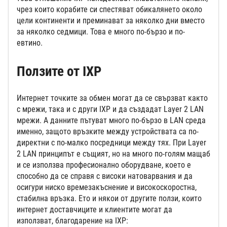
чрез които корабите си спестяват обикалянето около
цели континенти и преминават за няколко дни вместо
за няколко седмици. Това е много по-бързо и по-
евтино.
Ползите от IXP
Интернет точките за обмен могат да се свързват както
с мрежи, така и с други IXP и да създадат Layer 2 LAN
мрежи. А данните пътуват много по-бързо в LAN среда
именно, защото връзките между устройствата са по-
директни с по-малко посредници между тях. При Layer
2 LAN принципът е същият, но на много по-голям мащаб
и се използва професионално оборудване, което е
способно да се справя с високи натоварвания и да
осигури ниско времезакъснение и високоскоростна,
стабилна връзка. Ето и някои от другите ползи, които
интернет доставчиците и клиентите могат да
използват, благодарение на IXP: