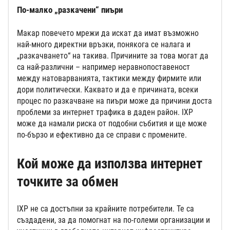
По-малко „разкачени“ пиъри
Макар повечето мрежи да искат да имат възможно
най-много директни връзки, понякога се налага и
„разкачването“ на такива. Причините за това могат да
са най-различни – например неравнопоставеност
между натоварванията, тактики между фирмите или
дори политически. Каквато и да е причината, всеки
процес по разкачване на пиъри може да причини доста
проблеми за интернет трафика в даден район. IXP
може да намали риска от подобни събития и ще може
по-бързо и ефективно да се справи с промените.
Кой може да използва интернет
точките за обмен
IXP не са достъпни за крайните потребители. Те са
създадени, за да помогнат на по-големи организации и