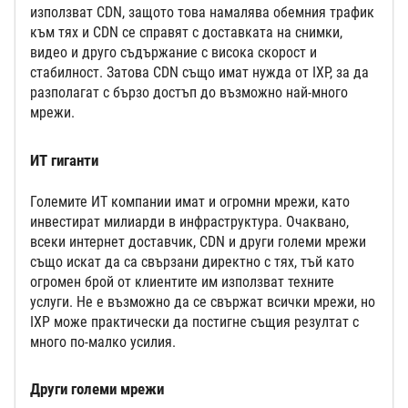
използват CDN, защото това намалява обемния трафик
към тях и CDN се справят с доставката на снимки,
видео и друго съдържание с висока скорост и
стабилност. Затова CDN също имат нужда от IXP, за да
разполагат с бързо достъп до възможно най-много
мрежи.
ИТ гиганти
Големите ИТ компании имат и огромни мрежи, като
инвестират милиарди в инфраструктура. Очаквано,
всеки интернет доставчик, CDN и други големи мрежи
също искат да са свързани директно с тях, тъй като
огромен брой от клиентите им използват техните
услуги. Не е възможно да се свържат всички мрежи, но
IXP може практически да постигне същия резултат с
много по-малко усилия.
Други големи мрежи