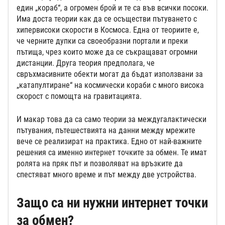
един „кораб“, а огромен брой и те са във всички посоки.
Има доста теории как да се осъществи пътуването с
хипервисоки скорости в Космоса. Една от теориите е,
че черните дупки са своеобразни портали и преки
пътища, чрез които може да се съкращават огромни
дистанции. Друга теория предполага, че
свръхмасивните обекти могат да бъдат използвани за
„катапултиране“ на космически кораби с много висока
скорост с помощта на гравитацията.
И макар това да са само теории за междугалактически
пътувания, пътешествията на данни между мрежите
вече се реализират на практика. Едно от най-важните
решения са именно интернет точките за обмен. Те имат
ролята на пряк път и позволяват на връзките да
спестяват много време и път между две устройства.
Защо са ни нужни интернет точки
за обмен?