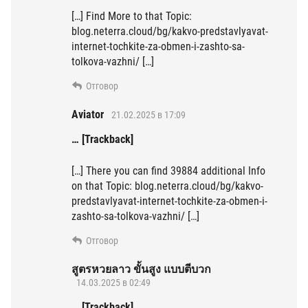
[…] Find More to that Topic:
blog.neterra.cloud/bg/kakvo-predstavlyavat-
internet-tochkite-za-obmen-i-zashto-sa-
tolkova-vazhni/ […]
Отговор
Aviator
21.02.2025 в 17:09
… [Trackback]
[…] There you can find 39884 additional Info
on that Topic: blog.neterra.cloud/bg/kakvo-
predstavlyavat-internet-tochkite-za-obmen-i-
zashto-sa-tolkova-vazhni/ […]
Отговор
สูตรหวยลาว ขั้นสูง แบบตีบวก
14.03.2025 в 02:49
… [Trackback]