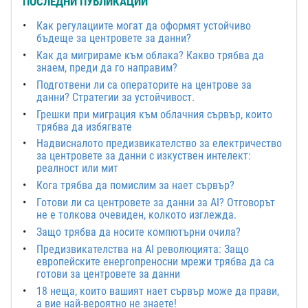
ПОСЛЕДНИ ПУБЛИКАЦИИ
Как регулациите могат да оформят устойчиво
бъдеще за центровете за данни?
Как да мигрираме към облака? Какво трябва да
знаем, преди да го направим?
Подготвени ли са операторите на центрове за
данни? Стратегии за устойчивост.
Грешки при миграция към облачния сървър, които
трябва да избягвате
Надвисналото предизвикателство за електричество
за центровете за данни с изкуствен интелект:
реалност или мит
Кога трябва да помислим за нает сървър?
Готови ли са центровете за данни за AI? Отговорът
не е толкова очевиден, колкото изглежда.
Защо трябва да носите компютърни очила?
Предизвикателства на AI революцията: Защо
европейските енергопреносни мрежи трябва да са
готови за центровете за данни
18 неща, които вашият нает сървър може да прави,
а вие най-вероятно не знаете!