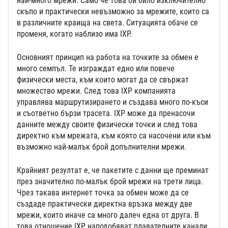
най-много мрежи. Само че това би било изключително
скъпо и практически невъзможно за мрежите, които са
в различните краища на света. Ситуацията обаче се
променя, когато наблизо има IXP.
Основният принцип на работа на точките за обмен е
много семпъл. Те изграждат едно или повече
физически места, към които могат да се свържат
множество мрежи. След това IXP компанията
управлява маршрутизирането и създава много по-къси
и съответно бързи трасета. IXP може да пренасочи
данните между своите физически точки и след това
директно към мрежата, към която са насочени или към
възможно най-малък брой допълнителни мрежи.
Крайният резултат е, че пакетите с данни ще преминат
през значително по-малък брой мрежи на трети лица.
Чрез такава интернет точка за обмен може да се
създаде практически директна връзка между две
мрежи, които иначе са много далеч една от друга. В
това отношение IXP наподобяват плавателните канали,