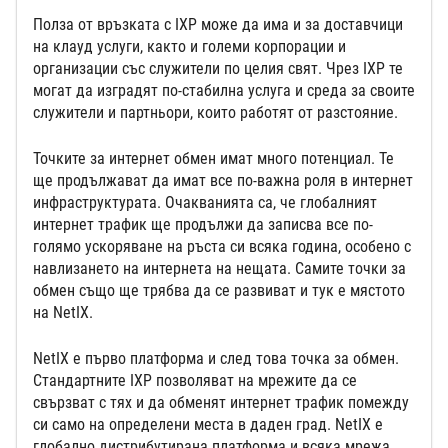
Полза от връзката с IXP може да има и за доставчици
на клауд услуги, както и големи корпорации и
организации със служители по целия свят. Чрез IXP те
могат да изградят по-стабилна услуга и среда за своите
служители и партньори, които работят от разстояние.
Точките за интернет обмен имат много потенциал. Те
ще продължават да имат все по-важна роля в интернет
инфраструктурата. Очакванията са, че глобалният
интернет трафик ще продължи да записва все по-
голямо ускоряване на ръста си всяка година, особено с
навлизането на интернета на нещата. Самите точки за
обмен също ще трябва да се развиват и тук е мястото
на NetIX.
NetIX е първо платформа и след това точка за обмен.
Стандартните IXP позволяват на мрежите да се
свързват с тях и да обменят интернет трафик помежду
си само на определени места в даден град. NetIX е
глобално дистрибутирана платформа и всяка мрежа