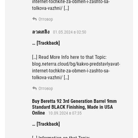
internet-tochkite-za-obmen-i-zashto-sa-
tolkova-vazhni/ […]
Отговор
ลวดสลิง
01.05.2024 в 02:50
… [Trackback]
[…] Read More Info here to that Topic:
blog.neterra.cloud/bg/kakvo-predstavlyavat-
internet-tochkite-za-obmen-i-zashto-sa-
tolkova-vazhni/ […]
Отговор
Buy Beretta 92 3rd Generation Barrel 9mm
Standard BLACK Finishing, Made in USA
Online
10.09.2024 в 07:35
… [Trackback]