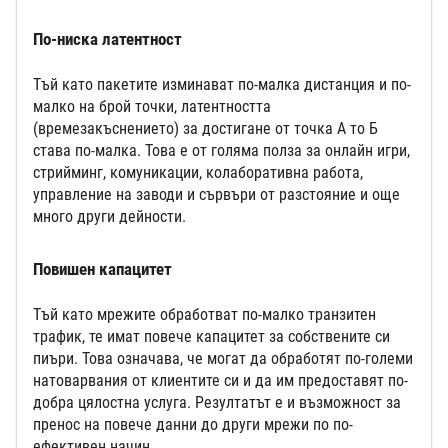
По-ниска латентност
Тъй като пакетите изминават по-малка дистанция и по-
малко на брой точки, латентността
(времезакъснението) за достигане от точка А то Б
става по-малка. Това е от голяма полза за онлайн игри,
стрийминг, комуникации, колаборативна работа,
управление на заводи и сървъри от разстояние и още
много други дейности.
Повишен капацитет
Тъй като мрежите обработват по-малко транзитен
трафик, те имат повече капацитет за собствените си
пиъри. Това означава, че могат да обработят по-големи
натоварвания от клиентите си и да им предоставят по-
добра цялостна услуга. Резултатът е и възможност за
пренос на повече данни до други мрежи по по-
ефективен начин.