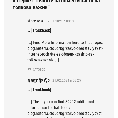
интернет точките за обмен и защо са
толкова важни”
ข่าวบอล
17.01.2024 в 08:59
… [Trackback]
[…] Find More Information here to that Topic:
blog.neterra.cloud/bg/kakvo-predstavlyavat-
internet-tochkite-za-obmen-i-zashto-sa-
tolkova-vazhni/ […]
Отговор
ชุดสูทผู้หญิง
21.02.2024 в 03:25
… [Trackback]
[…] There you can find 39202 additional
Information to that Topic:
blog.neterra.cloud/bg/kakvo-predstavlyavat-