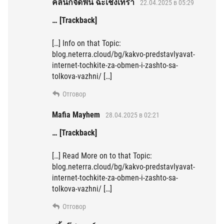
คลินิกจัดฟัน ฉะเชิงเทรา
22.04.2025 в 05:29
… [Trackback]
[…] Info on that Topic:
blog.neterra.cloud/bg/kakvo-predstavlyavat-
internet-tochkite-za-obmen-i-zashto-sa-
tolkova-vazhni/ […]
Отговор
Mafia Mayhem
28.04.2025 в 02:21
… [Trackback]
[…] Read More on to that Topic:
blog.neterra.cloud/bg/kakvo-predstavlyavat-
internet-tochkite-za-obmen-i-zashto-sa-
tolkova-vazhni/ […]
Отговор