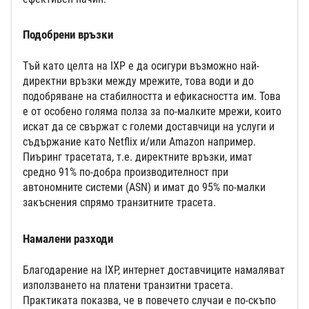
Подобрени връзки
Тъй като целта на IXP е да осигури възможно най-
директни връзки между мрежите, това води и до
подобряване на стабилността и ефикасността им. Това
е от особено голяма полза за по-малките мрежи, които
искат да се свържат с големи доставчици на услуги и
съдържание като Netflix и/или Amazon например.
Пиъринг трасетата, т.е. директните връзки, имат
средно 91% по-добра производителност при
автономните системи (ASN) и имат до 95% по-малки
закъснения спрямо транзитните трасета.
Намалени разходи
Благодарение на IXP, интернет доставчиците намаляват
използването на платени транзитни трасета.
Практиката показва, че в повечето случаи е по-скъпо