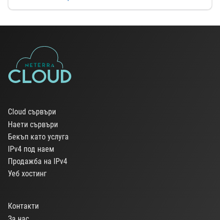
Cloud сървъри
Наети сървъри
Бекъп като услуга
IPv4 под наем
Продажба на IPv4
Уеб хостинг
Контакти
За нас