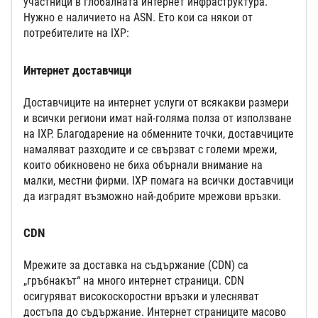
участници в глобалната интернет инфраструктура.
Нужно е наличието на ASN. Ето кои са някои от
потребителите на IXP:
Интернет доставчици
Доставчиците на интернет услуги от всякакви размери
и всички региони имат най-голяма полза от използване
на IXP. Благодарение на обменните точки, доставчиците
намаляват разходите и се свързват с големи мрежи,
които обикновено не биха обърнали внимание на
малки, местни фирми. IXP помага на всички доставчици
да изградят възможно най-добрите мрежови връзки.
CDN
Мрежите за доставка на съдържание (CDN) са
„гръбнакът“ на много интернет страници. CDN
осигуряват високоскоростни връзки и улесняват
достъпа до съдържание. Интернет страниците масово