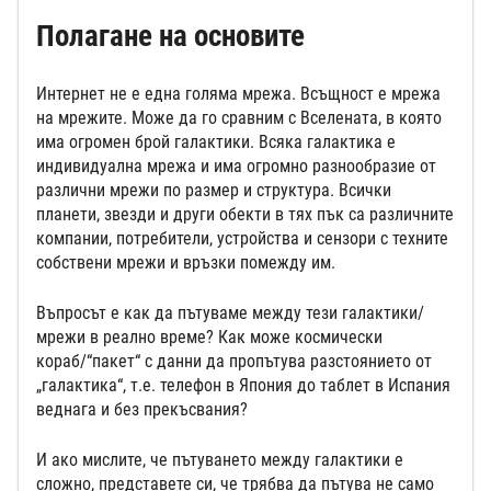
Полагане на основите
Интернет не е една голяма мрежа. Всъщност е мрежа
на мрежите. Може да го сравним с Вселената, в която
има огромен брой галактики. Всяка галактика е
индивидуална мрежа и има огромно разнообразие от
различни мрежи по размер и структура. Всички
планети, звезди и други обекти в тях пък са различните
компании, потребители, устройства и сензори с техните
собствени мрежи и връзки помежду им.
Въпросът е как да пътуваме между тези галактики/
мрежи в реално време? Как може космически
кораб/“пакет“ с данни да пропътува разстоянието от
„галактика“, т.е. телефон в Япония до таблет в Испания
веднага и без прекъсвания?
И ако мислите, че пътуването между галактики е
сложно, представете си, че трябва да пътува не само