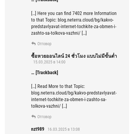
[…] Here you can find 7402 more Information
to that Topic: blog.neterra.cloud/bg/kakvo-
predstavlyavat-internet-tochkite-za-obmen-i-
zashto-sa-tolkova-vazhni/ […]
Отговор
ซื้อหวยออนไลน์ 24 ชั่วโมง แบบไม่มีขั้นต่ำ
15.03.2025 в 14:00
… [Trackback]
[…] Read More to that Topic:
blog.neterra.cloud/bg/kakvo-predstavlyavat-
internet-tochkite-za-obmen-i-zashto-sa-
tolkova-vazhni/ […]
Отговор
nzt989
16.03.2025 в 13:08