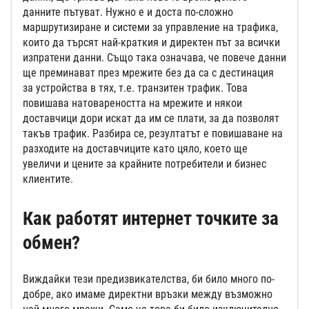
данните пътуват. Нужно е и доста по-сложно
маршрутизиране и системи за управление на трафика,
които да търсят най-краткия и директен път за всички
изпратени данни. Също така означава, че повече данни
ще преминават през мрежите без да са с дестинация
за устройства в тях, т.е. транзитен трафик. Това
повишава натовареността на мрежите и някои
доставчици дори искат да им се плати, за да позволят
такъв трафик. Разбира се, резултатът е повишаване на
разходите на доставчиците като цяло, което ще
увеличи и цените за крайните потребители и бизнес
клиентите.
Как работят интернет точките за
обмен?
Виждайки тези предизвикателства, би било много по-
добре, ако имаме директни връзки между възможно