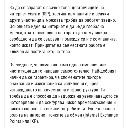
За да се справят с всичко това, доставчиците на
интернет услуги (ISP), хостинг компаниите и всички
други участници в мрежата трябва да работят заедно.
Основната идея на интернет е да бъде глобална
мрежа, която позволява на хората да комуникират
свободно и да се свързват помежду си и с компаниите,
които искат. Принципът на съвместната работа е
ключов за постигането на това.
Очевидно е, че няма как само една компания или
институция да го направи самостоятелно. Най-добрият
начин да се гарантира, че споменатите по-горе
очаквания и изисквания са изпълнени е, чрез
изграждането на качествена инфраструктура. Тя
трябва да е способна да издържа на увеличаващото се
натоварване и да осигурява ниско времезакъснение и
висока скорост на всички потребители. Тук е ключова
ролята на интернет точките за обмен (Internet Exchange
Points или IXP).