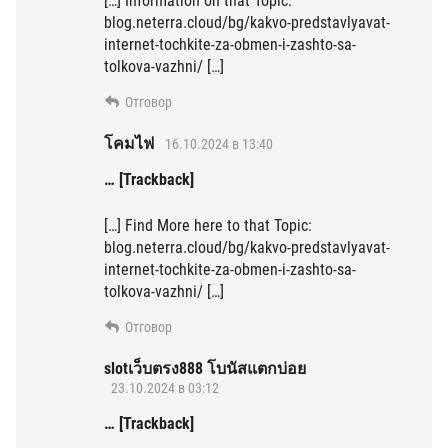
[…] Information on that Topic:
blog.neterra.cloud/bg/kakvo-predstavlyavat-
internet-tochkite-za-obmen-i-zashto-sa-
tolkova-vazhni/ […]
Отговор
โคมไฟ
16.10.2024 в 13:40
… [Trackback]
[…] Find More here to that Topic:
blog.neterra.cloud/bg/kakvo-predstavlyavat-
internet-tochkite-za-obmen-i-zashto-sa-
tolkova-vazhni/ […]
Отговор
slotเว็บตรง888 โบนัสแตกบ่อย
23.10.2024 в 03:12
… [Trackback]