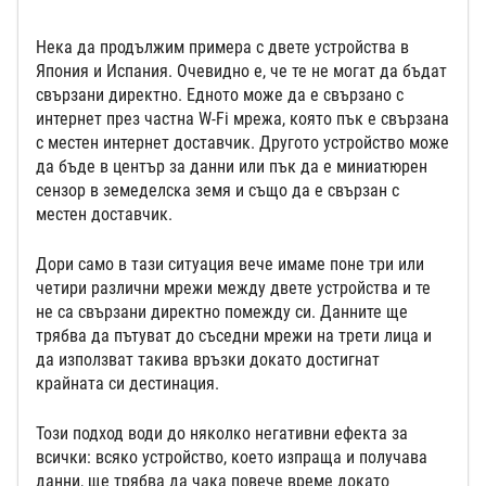
Нека да продължим примера с двете устройства в
Япония и Испания. Очевидно е, че те не могат да бъдат
свързани директно. Едното може да е свързано с
интернет през частна W-Fi мрежа, която пък е свързана
с местен интернет доставчик. Другото устройство може
да бъде в център за данни или пък да е миниатюрен
сензор в земеделска земя и също да е свързан с
местен доставчик.
Дори само в тази ситуация вече имаме поне три или
четири различни мрежи между двете устройства и те
не са свързани директно помежду си. Данните ще
трябва да пътуват до съседни мрежи на трети лица и
да използват такива връзки докато достигнат
крайната си дестинация.
Този подход води до няколко негативни ефекта за
всички: всяко устройство, което изпраща и получава
данни, ще трябва да чака повече време докато