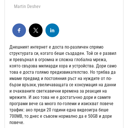
Martin Deshev
Днешният интернет е доста по-различен спрямо
структурата си, когато беше създаден. Той се е развил
и превърнал в огромна и сложна глобална мрежа,
която свързва милиарди хора и устройства. Дори само
това е доста голямо предизвикателство. Но трябва да
имаме предвид и постоянния ръст на нуждите от по-
бързи връзки, увеличаващата се консумация на данни
и очакваните светкавични времена за реакция на
мрежите. И ако това не е достатъчно дори и самите
програми вече са много по-големи и изискват повече
трафик: ако преди 20 години една видеоигра беше
700МВ, то днес е съвсем нормално да е 50GB и дори
повече.