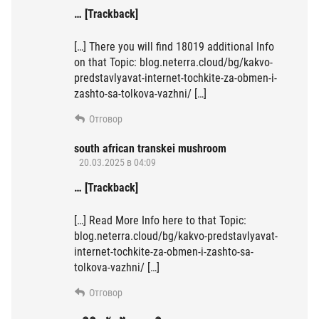
… [Trackback]
[…] There you will find 18019 additional Info
on that Topic: blog.neterra.cloud/bg/kakvo-
predstavlyavat-internet-tochkite-za-obmen-i-
zashto-sa-tolkova-vazhni/ […]
Отговор
south african transkei mushroom
20.03.2025 в 04:09
… [Trackback]
[…] Read More Info here to that Topic:
blog.neterra.cloud/bg/kakvo-predstavlyavat-
internet-tochkite-za-obmen-i-zashto-sa-
tolkova-vazhni/ […]
Отговор