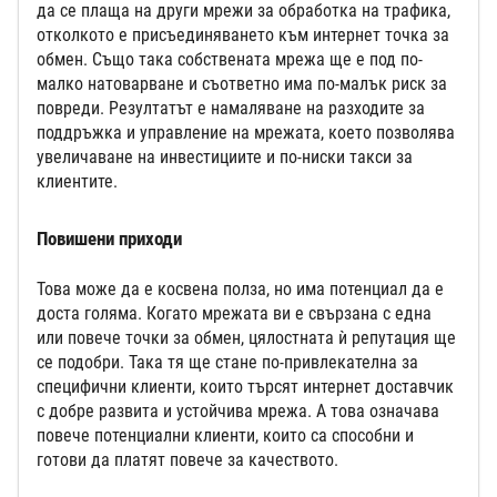
да се плаща на други мрежи за обработка на трафика,
отколкото е присъединяването към интернет точка за
обмен. Също така собствената мрежа ще е под по-
малко натоварване и съответно има по-малък риск за
повреди. Резултатът е намаляване на разходите за
поддръжка и управление на мрежата, което позволява
увеличаване на инвестициите и по-ниски такси за
клиентите.
Повишени приходи
Това може да е косвена полза, но има потенциал да е
доста голяма. Когато мрежата ви е свързана с една
или повече точки за обмен, цялостната ѝ репутация ще
се подобри. Така тя ще стане по-привлекателна за
специфични клиенти, които търсят интернет доставчик
с добре развита и устойчива мрежа. А това означава
повече потенциални клиенти, които са способни и
готови да платят повече за качеството.