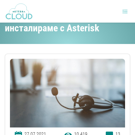
Какво е VoIP и как да го
инсталираме с Asterisk
27.07.2021
10 419
13