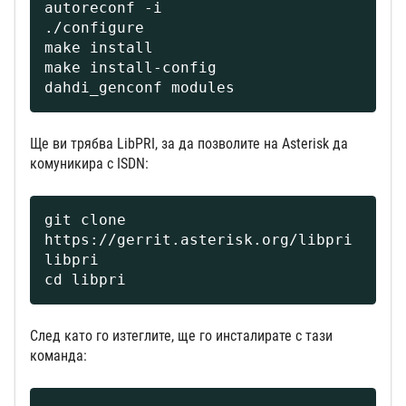
autoreconf -i

./configure

make install

make install-config

dahdi_genconf modules
Ще ви трябва LibPRI, за да позволите на Asterisk да
комуникира с ISDN:
git clone 
https://gerrit.asterisk.org/libpri 
libpri

cd libpri
След като го изтеглите, ще го инсталирате с тази
команда: