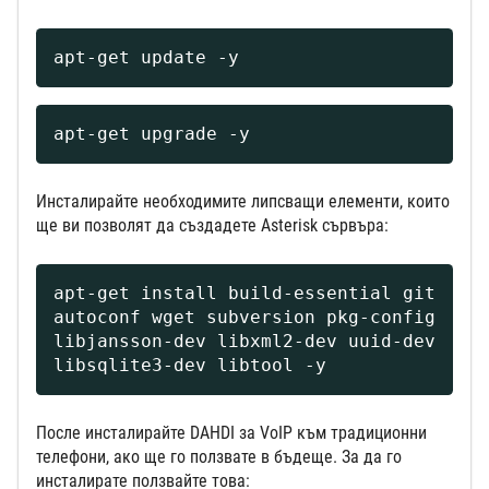
apt-get update -y
apt-get upgrade -y
Инсталирайте необходимите липсващи елементи, които
ще ви позволят да създадете Asterisk сървъра:
apt-get install build-essential git 
autoconf wget subversion pkg-config 
libjansson-dev libxml2-dev uuid-dev 
libsqlite3-dev libtool -y
После инсталирайте DAHDI за VoIP към традиционни
телефони, ако ще го ползвате в бъдеще. За да го
инсталирате ползвайте това: