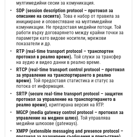
мултимедийни сесии за комуникация.
SDP (session description protocol – протокол за
описание на сесията)
. Това е набор от правила за
иницииране и оповестяване на мултимедийни
комуникации. Не предоставя медийни потоци. Той
работи върху договарянето между крайни точки за
параметри като видове носители, мрежови
показатели и др.
RTP (real-time transport protocol – транспортен
протокол в реално време).
Той служи за трансфер
на аудио и видео данни в реално време.
RTCP (real-time transport control protocol – протокол
за управление на транспортирането в реално
време)
. Той предоставя статистика и статус за
потока от информация.
SRTP (secure real-time transport protocol – защитен
протокол за управление на транспортирането в
реално време)
, криптирана версия на RTP.
MGCP (media gateway control protocol – протокол за
управление на медиен шлюз)
. Той управлява
медийни шлюзове (gateways).
XMPP (extensible messaging and presence protocol –
протокол за разширени съобщения и присъствие)
.