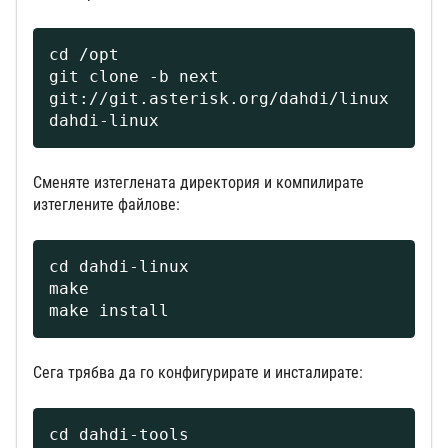
cd /opt

git clone -b next 
git://git.asterisk.org/dahdi/linux 
dahdi-linux
Сменяте изтеглената директория и компилирате
изтеглените файлове:
cd dahdi-linux

make

make install
Сега трябва да го конфигурирате и инсталирате:
cd dahdi-tools
