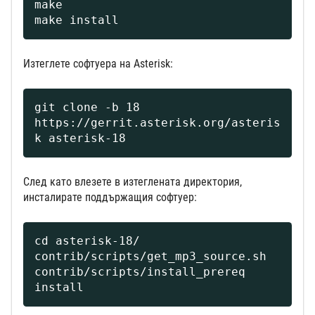
make

make install
Изтеглете софтуера на Asterisk:
git clone -b 18 
https://gerrit.asterisk.org/asteris
k asterisk-18
След като влезете в изтеглената директория,
инсталирате поддържащия софтуер:
cd asterisk-18/

contrib/scripts/get_mp3_source.sh

contrib/scripts/install_prereq 
install