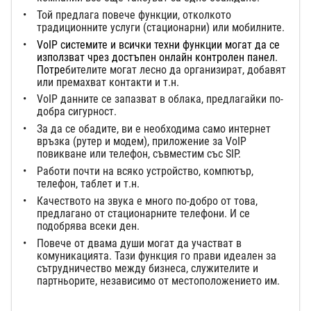
Той предлага повече функции, отколкото
традиционните услуги (стационарни) или мобилните.
VoIP системите и всички техни функции могат да се
използват чрез достъпен онлайн контролен панел.
Потре
бителите могат лесно да организират, добавят
или премахват контакти и т.н.
VoIP данните се запазват в облака, предлагайки по-
добра сигурност.
За да се обадите, ви е необходима само интернет
връзка (рутер и модем), приложение за VoIP
повикване или телефон, съвместим със SIP.
Работи почти на всяко устройство, компютър,
телефон, таблет и т.н.
Качеството на звука е много по-добро от това,
предлагано от стационарните телефони. И се
подобрява всеки ден.
Повече от двама души могат да участват в
комуникацията. Тази функция го прави идеален за
сътрудничество между бизнеса, служителите и
партньорите, независимо от местоположението им.