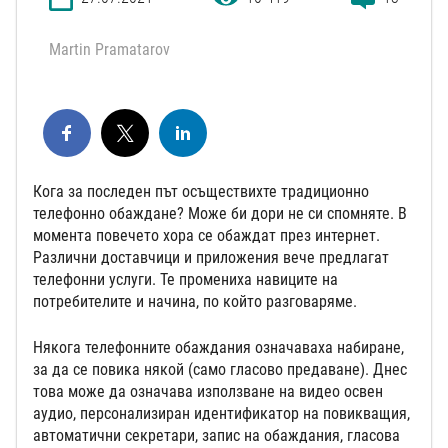
Martin Pramatarov
Кога за последен път осъществихте традиционно
телефонно обаждане? Може би дори не си спомняте. В
момента повечето хора се обаждат през интернет.
Различни доставчици и приложения вече предлагат
телефонни услуги. Те промениха навиците на
потребителите и начина, по който разговаряме.
Някога телефонните обаждания означаваха набиране,
за да се повика някой (само гласово предаване). Днес
това може да означава използване на видео освен
аудио, персонализиран идентификатор на повикващия,
автоматични секретари, запис на обаждания, гласова