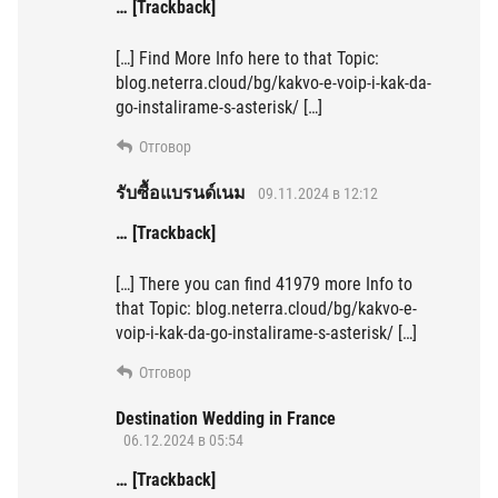
… [Trackback]
[…] Find More Info here to that Topic:
blog.neterra.cloud/bg/kakvo-e-voip-i-kak-da-
go-instalirame-s-asterisk/ […]
Отговор
รับซื้อแบรนด์เนม
09.11.2024 в 12:12
… [Trackback]
[…] There you can find 41979 more Info to
that Topic: blog.neterra.cloud/bg/kakvo-e-
voip-i-kak-da-go-instalirame-s-asterisk/ […]
Отговор
Destination Wedding in France
06.12.2024 в 05:54
… [Trackback]