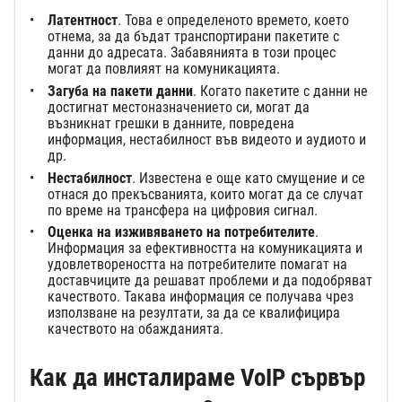
Латентност
. Това е определеното времето, което
отнема, за да бъдат транспортирани пакетите с
данни до адресата. Забавянията в този процес
могат да повлияят на комуникацията.
Загуба на пакети данни
. Когато пакетите с данни не
достигнат местоназначението си, могат да
възникнат грешки в данните, повредена
информация, нестабилност във видеото и аудиото и
др.
Нестабилност
. Известена е още като смущение и се
отнася до прекъсванията, които могат да се случат
по време на трансфера на цифровия сигнал.
Оценка на изживяването на потребителите
.
Информация за ефективността на комуникацията и
удовлетвореността на потребителите помагат на
доставчиците да решават проблеми и да подобряват
качеството. Такава информация се получава чрез
използване на резултати, за да се квалифицира
качеството на обажданията.
Как да инсталираме VoIP сървър