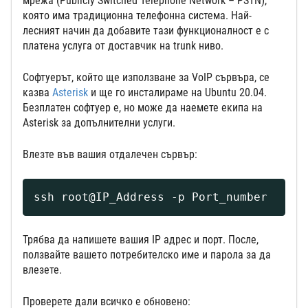
мрежа (Publicly Switched Telephone Network – PSTN),
която има традиционна телефонна система. Най-
лесният начин да добавите тази функционалност е с
платена услуга от доставчик на trunk ниво.
Софтуерът, който ще използване за VoIP сървъра, се
казва
Asterisk
и ще го инсталираме на Ubuntu 20.04.
Безплатен софтуер е, но може да наемете екипа на
Asterisk за допълнителни услуги.
Влезте във вашия отдалечен сървър:
ssh root@IP_Address -p Port_number
Трябва да напишете вашия IP адрес и порт. После,
ползвайте вашето потребителско име и парола за да
влезете.
Проверете дали всичко е обновено: