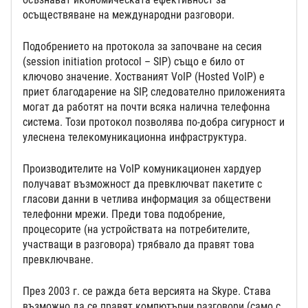
осъществяване на международни разговори.
Подобрението на протокола за започване на сесия
(session initiation protocol – SIP) също е било от
ключово значение. Хостваният VoIP (Hosted VoIP) е
приет благодарение на SIP, следователно приложенията
могат да работят на почти всяка налична телефонна
система. Този протокол позволява по-добра сигурност и
улеснена телекомуникационна инфраструктура.
Производителите на VoIP комуникационен хардуер
получават възможност да превключват пакетите с
гласови данни в четлива информация за обществени
телефонни мрежи. Преди това подобрение,
процесорите (на устройствата на потребителите,
участващи в разговора) трябвало да правят това
превключване.
През 2003 г. се ражда бета версията на Skype. Става
възможно да се правят компютърни разговори (само с