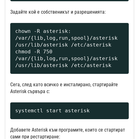
Задайте кой е собственикът и разрешенията:
chown -R asterisk: 
/var/{lib,log,run,spool}/asterisk 
/usr/lib/asterisk /etc/asterisk

chmod -R 750 
/var/{lib,log,run,spool}/asterisk 
/usr/lib/asterisk /etc/asterisk
Сега, след като всичко е инсталирано, стартирайте
Asterisk сървъра с:
systemctl start asterisk
Добавете Asterisk към програмите, които се стартират
сами при рестартиране: