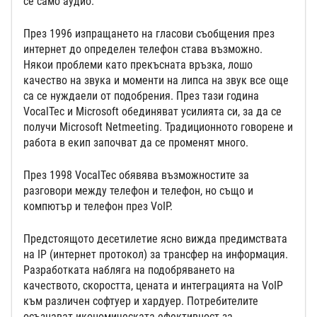
се само аудио.
През 1996 изпращането на гласови съобщения през
интернет до определен телефон става възможно.
Някои проблеми като прекъсната връзка, лошо
качество на звука и моменти на липса на звук все още
са се нуждаели от подобрения. През тази година
VocalTec и Microsoft обединяват усилията си, за да се
получи Microsoft Netmeeting. Традиционното говорене и
работа в екип започват да се променят много.
През 1998 VocalTec обявява възможностите за
разговори между телефон и телефон, но също и
компютър и телефон през VoIP.
Предстоящото десетилетие ясно вижда предимствата
на IP (интернет протокол) за трансфер на информация.
Разработката набляга на подобряването на
качеството, скоростта, цената и интеграцията на VoIP
към различен софтуер и хардуер. Потребителите
осъзнават икономическата ефективност за