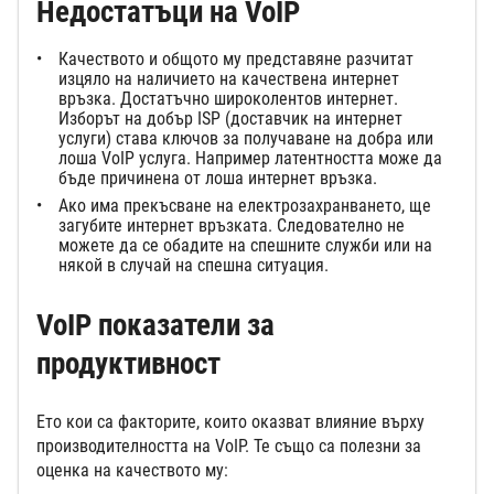
Недостатъци на VoIP
Качеството и общото му представяне разчитат
изцяло на наличието на качествена интернет
връзка. Достатъчно широколентов интернет.
Изборът на добър ISP (доставчик на интернет
услуги) става ключов за получаване на добра или
лоша VoIP услуга. Например латентността може да
бъде причинена от лоша интернет връзка.
Ако има прекъсване на електрозахранването, ще
загубите интернет връзката. Следователно не
можете да се обадите на спешните служби или на
някой в случай на спешна ситуация.
VoIP показатели за
продуктивност
Ето кои са факторите, които оказват влияние върху
производителността на VoIP. Те също са полезни за
оценка на качеството му: