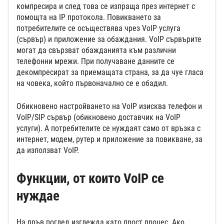
компресира и след това се изпраща през интернет с
помощта на IP протокола. Повикването за
потребителите се осъществява чрез VoIP услуга
(сървър) и приложение за обаждания. VoIP сървърите
могат да свързват обажданията към различни
телефонни мрежи. При получаване данните се
декомпресират за приемащата страна, за да чуе гласа
на човека, който първоначално се е обадил.
Обикновено настройването на VoIP изисква телефон и
VoIP/SIP сървър (обикновено доставчик на VoIP
услуги). А потребителите се нуждаят само от връзка с
интернет, модем, рутер и приложение за повикване, за
да използват VoIP.
Функции, от които VoIP се
нуждае
На пръв поглед изглежда като прост процес. Ако