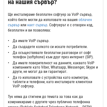
на нашия сървър?
Ще инсталираме безплатен софтуер за VoIP сървър,
който бихте могли да използвате на вашия
облачен
сървър
или
нает сървър
. Софтуерът е с отворен код,
безплатен и ви позволява:
Да имате VoIP сървър.
Да създадете колкото си искате потребители.
Да осъществявате безплатни разговори от софт
телефон (softphone) към друг през интернет (SIP).
Да имате поверителност на данните, каквато VoIP
компаниите като Viber, Whatsapp, Messenger, Skype и
други, не могат да ви гарантират.
Да го използвате с устройства като компютри,
таблети и телефони, като инсталирате клиентски
VoIP софтуер.
Тук няма да стигнем до темата за това как да
комуникираме с другите чрез публично телефонна