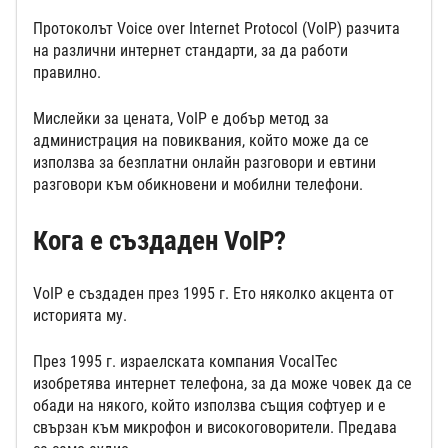
Протоколът Voice over Internet Protocol (VoIP) разчита
на различни интернет стандарти, за да работи
правилно.
Мислейки за цената, VoIP е добър метод за
администрация на повиквания, който може да се
използва за безплатни онлайн разговори и евтини
разговори към обикновени и мобилни телефони.
Кога е създаден VoIP?
VoIP е създаден през 1995 г. Ето няколко акцента от
историята му.
През 1995 г. израелската компания VocalTec
изобретява интернет телефона, за да може човек да се
обади на някого, който използва същия софтуер и е
свързан към микрофон и високоговорители. Предава