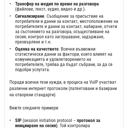
Трансфер на медия по време на разговора
(файлове, текст, аудио, видео и др.).
Сигнализиране
. Съобщение за присъствие на
потребители и данни за контакт, местоположение на
потребителите и данни за контакт, набиране, отчети
за състоянието на разговора, осъществяване на
сесия, контрол като заглушаване, задържане,
прехвърляне и т.н.
Оценка на качеството
. Всички възможни
статистически данни за фактори, които влияят на
комуникацията и удовлетворението на
потребителите, трябва да бъдат събрани, за да се
подобри услугата.
Поради всички тези нужди, в процеса на VoIP участват
различни интернет протоколи (патентовани и базирани
на отворени стандарти).
Вижте следните примери:
SIP
(session initiation protocol –
протокол за
иницииране на сесия)
. Той контролира