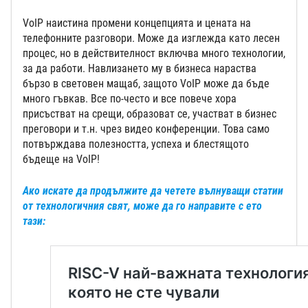
VoIP наистина промени концепцията и цената на
телефонните разговори. Може да изглежда като лесен
процес, но в действителност включва много технологии,
за да работи. Навлизането му в бизнеса нараства
бързо в световен мащаб, защото VoIP може да бъде
много гъвкав. Все по-често и все повече хора
присъстват на срещи, образоват се, участват в бизнес
преговори и т.н. чрез видео конференции. Това само
потвърждава полезността, успеха и блестящото
бъдеще на VoIP!
Ако искате да продължите да четете вълнуващи статии
от технологичния свят, може да го направите с ето
тази: