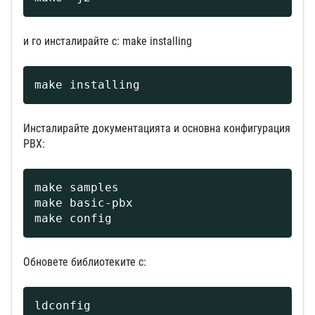
и го инсталирайте с: make installing
make installing
Инсталирайте документацията и основна конфигурация
PBX:
make samples

make basic-pbx

make config
Обновете библиотеките с:
ldconfig