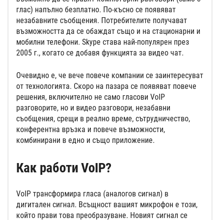
глас) напълно безплатно. По-късно се появяват
незабавните съобщения. Потребителите получават
възможността да се обаждат също и на стационарни и
мобилни телефони. Skype става най-популярен през
2005 г., когато се добавя функцията за видео чат.
Очевидно е, че вече повече компании се заинтересуват
от технологията. Скоро на пазара се появяват повече
решения, включително не само гласови VoIP
разговорите, но и видео разговори, незабавни
съобщения, срещи в реално време, сътрудничество,
конферентна връзка и повече възможности,
комбинирани в едно и също приложение.
Как работи VoIP?
VoIP трансформира гласа (аналогов сигнал) в
дигитален сигнал. Всъщност вашият микрофон е този,
който прави това преобразуване. Новият сигнал се