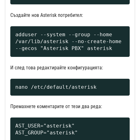
Създайте нов Asterisk потребител:
adduser --system --group --home 
/var/lib/asterisk --no-create-home 
--gecos "Asterisk PBX" asterisk
И след това редактирайте конфигурацията:
nano /etc/default/asterisk
Премахнете коментарите от тези два реда:
AST_USER="asterisk"

AST_GROUP="asterisk"