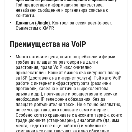
Той предоставя информация за присъствие,
незабавни съобщения и организира списъка с
контакти.
Джингъл (Jingle)
. Контрол за сесии peer-to-peer.
Съвместим с XMPP.
Преимущества на VoIP
Много евтините цени, които потребители и фирми
трябва да плащат за разговори на дълги
разстояния, прави VoIP изключително
привлекателен. Вашият бизнес със сигурност плаща
за ISP (доставчик на интернет услуги). Тъй като VoIP
работи с интернет инфраструктурата (различни
протоколи, кабелна и оптична широколентова
връзка и др.), получавате и осъществявате всички
необходими IP телефонни обаждания, без да
плащате допълнителни такси. Не е точно безплатно,
но се усеща така, ако ползвате само интернет.
Особено когато сравнявате с високите тарифи, които
традиционните (стационарни), аналоговите (да, има
места, където все още работят) и мобилните
компании все още таксуват за едно обаждане.