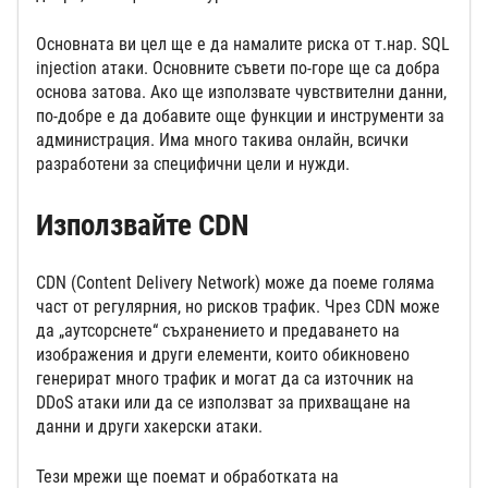
Основната ви цел ще е да намалите риска от т.нар. SQL
injection атаки. Основните съвети по-горе ще са добра
основа затова. Ако ще използвате чувствителни данни,
по-добре е да добавите още функции и инструменти за
администрация. Има много такива онлайн, всички
разработени за специфични цели и нужди.
Използвайте CDN
CDN (Content Delivery Network) може да поеме голяма
част от регулярния, но рисков трафик. Чрез CDN може
да „аутсорснете“ съхранението и предаването на
изображения и други елементи, които обикновено
генерират много трафик и могат да са източник на
DDoS атаки или да се използват за прихващане на
данни и други хакерски атаки.
Тези мрежи ще поемат и обработката на