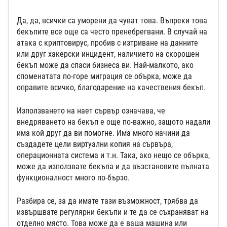
Да, да, всички са уморени да чуват това. Въпреки това
бекъпите все още са често пренебрегвани. В случай на
атака с криптовирус, пробив с изтриване на данните
или друг хакерски инцидент, наличието на скорошен
бекъп може да спаси бизнеса ви. Най-малкото, ако
споменатата по-горе миграция се обърка, може да
оправите всичко, благодарение на качествения бекъп.
Използването на нает сървър означава, че
внедряването на бекъп е още по-важно, защото надали
има кой друг да ви помогне. Има много начини да
създадете цели виртуални копия на сървъра,
операционната система и т.н. Така, ако нещо се обърка,
може да използвате бекъпа и да възстановите пълната
функционалност много по-бързо.
Разбира се, за да имате тази възможност, трябва да
извършвате регулярни бекъпи и те да се съхраняват на
отделно място. Това може да е ваша машина или