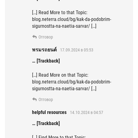
[…] Read More to that Topic:
blog.neterra.cloud/bg/kak-da-podobrim-
sigurnostta-na-naetia-sarvar/ […]
Отговор
พรมรถยนต์
17.09.2024 в 05:53
… [Trackback]
[…] Read More on that Topic:
blog.neterra.cloud/bg/kak-da-podobrim-
sigurnostta-na-naetia-sarvar/ […]
Отговор
helpful resources
14.10.2024 в 04:57
… [Trackback]
[…] Find More to that Topic: