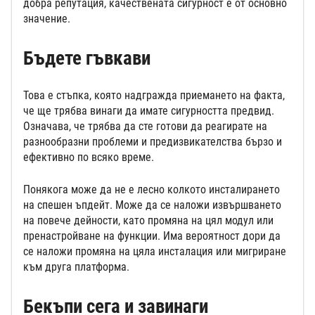
добра репутация, качествената сигурност е от основно
значение.
Бъдете гъвкави
Това е стъпка, която надгражда приемането на факта,
че ще трябва винаги да имате сигурността предвид.
Означава, че трябва да сте готови да реагирате на
разнообразни проблеми и предизвикателства бързо и
ефективно по всяко време.
Понякога може да не е лесно колкото инсталирането
на спешен ъпдейт. Може да се наложи извършването
на повече дейности, като промяна на цял модул или
пренастройване на функции. Има вероятност дори да
се наложи промяна на цяла инсталация или мигриране
към друга платформа.
Бекъпи сега и завинаги