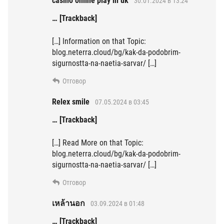
casino online play in uk
30.01.2024 в 13:24
… [Trackback]
[…] Information on that Topic:
blog.neterra.cloud/bg/kak-da-podobrim-
sigurnostta-na-naetia-sarvar/ […]
Отговор
Relex smile
07.05.2024 в 03:45
… [Trackback]
[…] Read More on that Topic:
blog.neterra.cloud/bg/kak-da-podobrim-
sigurnostta-na-naetia-sarvar/ […]
Отговор
เหล้านอก
03.09.2024 в 01:48
… [Trackback]