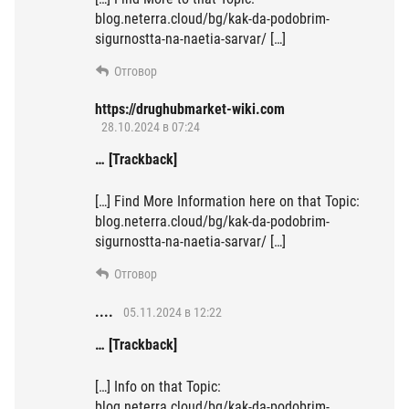
blog.neterra.cloud/bg/kak-da-podobrim-
sigurnostta-na-naetia-sarvar/ […]
Отговор
https://drughubmarket-wiki.com
28.10.2024 в 07:24
… [Trackback]
[…] Find More Information here on that Topic:
blog.neterra.cloud/bg/kak-da-podobrim-
sigurnostta-na-naetia-sarvar/ […]
Отговор
....
05.11.2024 в 12:22
… [Trackback]
[…] Info on that Topic:
blog.neterra.cloud/bg/kak-da-podobrim-