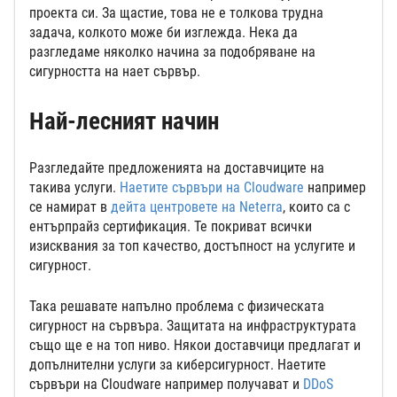
проекта си. За щастие, това не е толкова трудна
задача, колкото може би изглежда. Нека да
разгледаме няколко начина за подобряване на
сигурността на нает сървър.
Най-лесният начин
Разгледайте предложенията на доставчиците на
такива услуги.
Наетите сървъри на Cloudware
например
се намират в
дейта центровете на Neterra
, които са с
ентърпрайз сертификация. Те покриват всички
изисквания за топ качество, достъпност на услугите и
сигурност.
Така решавате напълно проблема с физическата
сигурност на сървъра. Защитата на инфраструктурата
също ще е на топ ниво. Някои доставчици предлагат и
допълнителни услуги за киберсигурност. Наетите
сървъри на Cloudware например получават и
DDoS