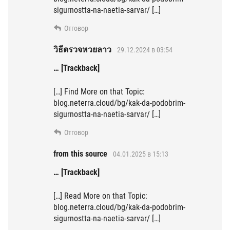
sigurnostta-na-naetia-sarvar/ […]
Отговор
วิธีตรวจหวยลาว
29.12.2024 в 03:54
… [Trackback]
[…] Find More on that Topic:
blog.neterra.cloud/bg/kak-da-podobrim-
sigurnostta-na-naetia-sarvar/ […]
Отговор
from this source
04.01.2025 в 15:13
… [Trackback]
[…] Read More on that Topic:
blog.neterra.cloud/bg/kak-da-podobrim-
sigurnostta-na-naetia-sarvar/ […]