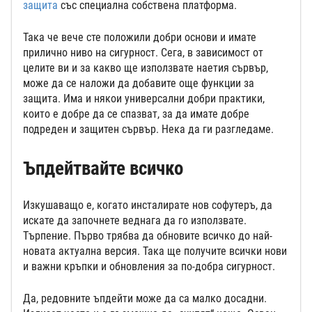
защита
със специална собствена платформа.
Така че вече сте положили добри основи и имате
прилично ниво на сигурност. Сега, в зависимост от
целите ви и за какво ще използвате наетия сървър,
може да се наложи да добавите още функции за
защита. Има и някои универсални добри практики,
които е добре да се спазват, за да имате добре
подреден и защитен сървър. Нека да ги разгледаме.
Ъпдейтвайте всичко
Изкушаващо е, когато инсталирате нов софутеръ, да
искате да започнете веднага да го използвате.
Търпение. Първо трябва да обновите всичко до най-
новата актуална версия. Така ще получите всички нови
и важни кръпки и обновления за по-добра сигурност.
Да, редовните ъпдейти може да са малко досадни.