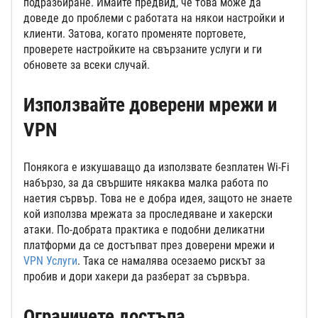
подразбиране. Имайте предвид, че това може да
доведе до проблеми с работата на някои настройки и
клиенти. Затова, когато променяте портовете,
проверете настройките на свързаните услуги и ги
обновете за всеки случай.
Използвайте доверени мрежи и
VPN
Понякога е изкушаващо да използвате безплатен Wi-Fi
набързо, за да свършите някаква малка работа по
наетия сървър. Това не е добра идея, защото не знаете
кой използва мрежата за проследяване и хакерски
атаки. По-добрата практика е подобни деликатни
платформи да се достъпват през доверени мрежи и
VPN Услуги
. Така се намалява осезаемо рискът за
пробив и дори хакери да разберат за сървъра.
Ограничете достъпа