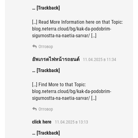
… [Trackback]
[…] Read More Information here on that Topic:
blog.neterra.cloud/bg/kak-da-podobrim-
sigurnostta-na-naetia-sarvar/ […]
Отговор
อัพเกรดไฟหน้ารถยนต์
11.04.2025 в 11:34
… [Trackback]
[…] Find More to that Topic:
blog.neterra.cloud/bg/kak-da-podobrim-
sigurnostta-na-naetia-sarvar/ […]
Отговор
click here
11.04.2025 в 13:13
… [Trackback]