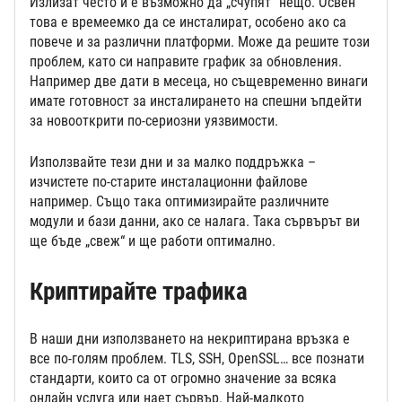
Излизат често и е възможно да „счупят“ нещо. Освен
това е времеемко да се инсталират, особено ако са
повече и за различни платформи. Може да решите този
проблем, като си направите график за обновления.
Например две дати в месеца, но същевременно винаги
имате готовност за инсталирането на спешни ъпдейти
за новооткрити по-сериозни уязвимости.
Използвайте тези дни и за малко поддръжка –
изчистете по-старите инсталационни файлове
например. Също така оптимизирайте различните
модули и бази данни, ако се налага. Така сървърът ви
ще бъде „свеж“ и ще работи оптимално.
Криптирайте трафика
В наши дни използването на некриптирана връзка е
все по-голям проблем. TLS, SSH, OpenSSL… все познати
стандарти, които са от огромно значение за всяка
онлайн услуга или нает сървър. Най-малкото