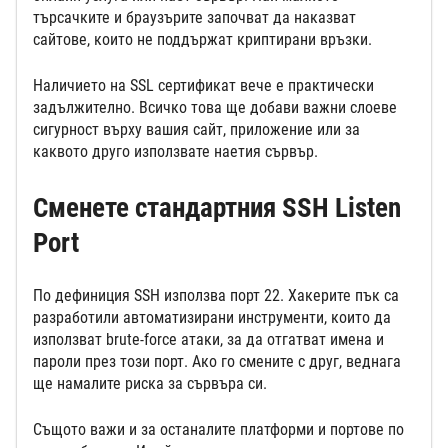
търсачките и браузърите започват да наказват
сайтове, които не поддържат криптирани връзки.
Наличието на SSL сертификат вече е практически
задължително. Всичко това ще добави важни слоеве
сигурност върху вашия сайт, приложение или за
каквото друго използвате наетия сървър.
Сменете стандартния SSH Listen
Port
По дефиниция SSH използва порт 22. Хакерите пък са
разработили автоматизирани инструменти, които да
използват brute-force атаки, за да отгатват имена и
пароли през този порт. Ако го смените с друг, веднага
ще намалите риска за сървъра си.
Същото важи и за останалите платформи и портове по