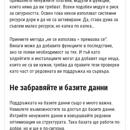
премахнете ненужните плъгини, модули и функции,
които няма да ви трябват. Всеки подобен модул е риск
за сигурността. Освен това някои използват системни
ресурси дори и да не са активирани. Да, става дума за
съвсем малко ресурси, но капка по капка…
Приемете метода „не се използва = премахва се“.
Винаги може да добавите функциите в последствие,
ако се появи необходимост за тях. И тъй като
ъпдейтите и инсталациите могат да добавят още неща,
които не са ви нужни, трябва да правите тези проверки
като част от редовната ви поддръжка на сървъра.
Не забравяйте и базите данни
Поддръжката на базите данни също е много важна.
Намалете възможностите за достъп до базите данни.
Изтрийте ненужните данни и извършвайте редовни
оптимизации на структурата. Така базата ще работи по-
добре, но и ще е по-сигурна.