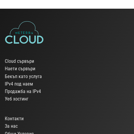
Cloud сървъри
Наети сървъри
Бекъп като услуга
IPv4 под наем
Продажба на IPv4
Уеб хостинг
Контакти
За нас
Общи Условия