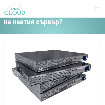
Как да подобрим сигурността
на наетия сървър?