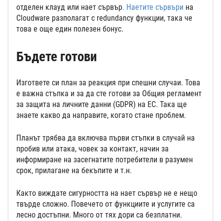
отделен клауд или нает сървър
. Наетите сървъри
на
Cloudware разполагат с redundancy функции, така че
това е още един полезен бонус.
Бъдете готови
Изгответе си план за реакция при спешни случаи. Това
е важна стъпка и за да сте готови за Общия регламент
за защита на личните данни (GDPR) на ЕС. Така ще
знаете какво да направите, когато стане проблем.
Планът трябва да включва първи стъпки в случай на
пробив или атака, човек за контакт, начин за
информиране на засегнатите потребители в разумен
срок, прилагане на бекъпите и т.н.
Както виждате сигурността на нает сървър не е нещо
твърде сложно. Повечето от функциите и услугите са
лесно достъпни. Много от тях дори са безплатни.