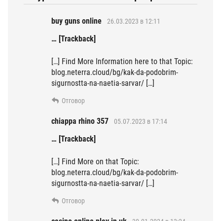
buy guns online
26.03.2023 в 12:11
… [Trackback]
[…] Find More Information here to that Topic:
blog.neterra.cloud/bg/kak-da-podobrim-
sigurnostta-na-naetia-sarvar/ […]
Отговор
chiappa rhino 357
05.07.2023 в 17:14
… [Trackback]
[…] Find More on that Topic:
blog.neterra.cloud/bg/kak-da-podobrim-
sigurnostta-na-naetia-sarvar/ […]
Отговор