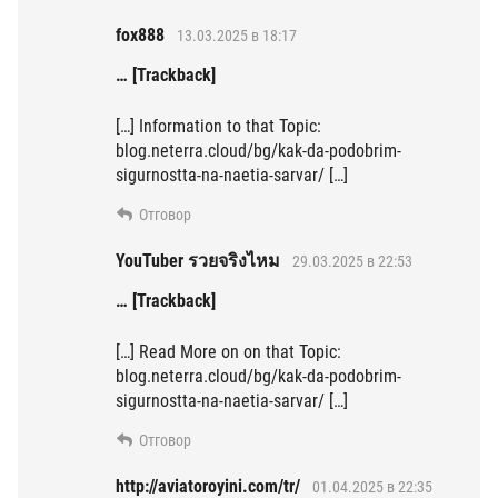
fox888
13.03.2025 в 18:17
… [Trackback]
[…] Information to that Topic:
blog.neterra.cloud/bg/kak-da-podobrim-
sigurnostta-na-naetia-sarvar/ […]
Отговор
YouTuber รวยจริงไหม
29.03.2025 в 22:53
… [Trackback]
[…] Read More on on that Topic:
blog.neterra.cloud/bg/kak-da-podobrim-
sigurnostta-na-naetia-sarvar/ […]
Отговор
http://aviatoroyini.com/tr/
01.04.2025 в 22:35