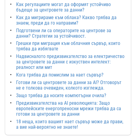
Как регулациите могат да оформят устойчиво
бъдеще за центровете за данни?
Как да мигрираме към облака? Какво трябва да
знаем, преди да го направим?
Подготвени ли са операторите на центрове за
данни? Стратегии за устойчивост.
Грешки при миграция към облачния сървър, които
трябва да избягвате
Надвисналото предизвикателство за електричество
за центровете за данни с изкуствен интелект:
реалност или мит
Кога трябва да помислим за нает сървър?
Готови ли са центровете за данни за AI? Отговорът
не е толкова очевиден, колкото изглежда.
Защо трябва да носите компютърни очила?
Предизвикателства на AI революцията: Защо
европейските енергопреносни мрежи трябва да са
готови за центровете за данни
18 неща, които вашият нает сървър може да прави,
а вие най-вероятно не знаете!