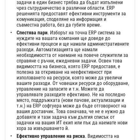
задачи в един бизнес трябва да бъдат изпълнени
чрез сътрудничество в различни области. ERP
решенията предоставят ефективни инструменти за
комуникация, споделяне на информация и
съвместна работа, без да губите време.
Спестява пари
. Изборът на точна ERP система за
нуждите на вашата компания ще доведе до
ефективни процеси и ще намали административните
разходи. Автоматизацията ще намали
необходимостта от наемане на повече служители за
справяне с ръчни, ежедневни задачи. Освен това
видимостта на бизнеса, която ERP предоставя, е
полезна за откриване на неефективност при
използването на ресурси, която може да увеличи
вашите разходи. От човешки ресурси до оборудване,
управление на запасите и т.н. Можете да
управлявате разходите ефективно. Не на последно
място, поддръжката (нови пачове, актуализации и
т.н.) на ERP софтуера може да бъде отговорност на
вашия доставчик. Това означава, че не е нужно да
добавяте и тази задача към дългия списък от
задачки на вашия ИТ екип или пък да наемате нови
хора за извършването й.
Ефективно управление на риска
. Видимостта на