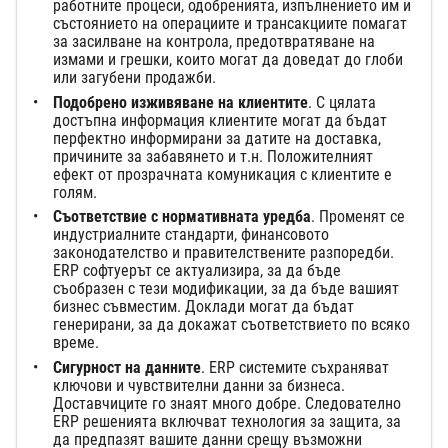
работните процеси, одобренията, изпълнението им и
състоянието на операциите и трансакциите помагат
за засилване на контрола, предотвратяване на
измами и грешки, които могат да доведат до глоби
или загубени продажби.
Подобрено изживяване на клиентите
. С цялата
достъпна информация клиентите могат да бъдат
перфектно информирани за датите на доставка,
причините за забавянето и т.н. Положителният
ефект от прозрачната комуникация с клиентите е
голям.
Съответствие с нормативната уредба
. Променят се
индустриалните стандарти, финансовото
законодателство и правителствените разпоредби.
ERP софтуерът се актуализира, за да бъде
съобразен с тези модификации, за да бъде вашият
бизнес съвместим. Доклади могат да бъдат
генерирани, за да докажат съответствието по всяко
време.
Сигурност на данните
. ERP системите съхраняват
ключови и чувствителни данни за бизнеса.
Доставчиците го знаят много добре. Следователно
ERP решенията включват технология за защита, за
да предпазят вашите данни срещу възможни