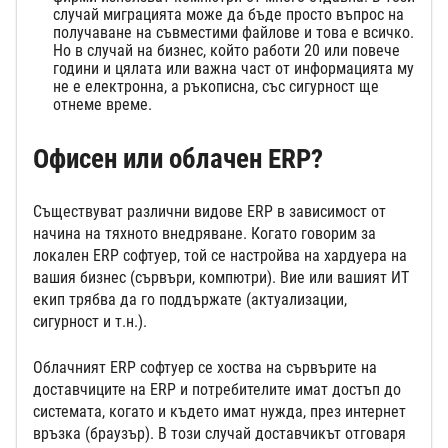
случай миграцията може да бъде просто въпрос на
получаване на съвместими файлове и това е всичко.
Но в случай на бизнес, който работи 20 или повече
години и цялата или важна част от информацията му
не е електронна, а ръкописна, със сигурност ще
отнеме време.
Офисен или облачен ERP?
Съществуват различни видове ERP в зависимост от
начина на тяхното внедряване. Когато говорим за
локален ERP софтуер, той се настройва на хардуера на
вашия бизнес (сървъри, компютри). Вие или вашият ИТ
екип трябва да го поддържате (актуализации,
сигурност и т.н.).
Облачният ERP софтуер се хоства на сървърите на
доставчиците на ERP и потребителите имат достъп до
системата, когато и където имат нужда, през интернет
връзка (браузър). В този случай доставчикът отговаря