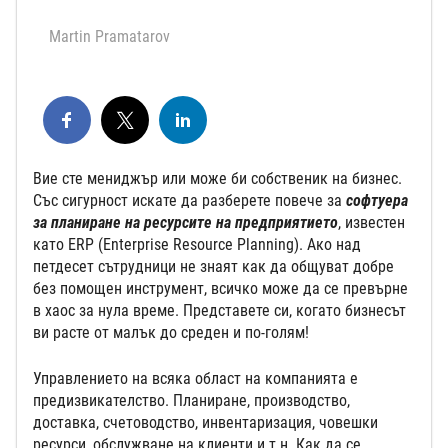
Martin Pramatarov
Вие сте мениджър или може би собственик на бизнес.
Със сигурност искате да разберете повече за
софтуера
за планиране на ресурсите на предприятието
, известен
като ERP (Enterprise Resource Planning). Ако над
петдесет сътрудници не знаят как да общуват добре
без помощен инструмент, всичко може да се превърне
в хаос за нула време. Представете си, когато бизнесът
ви расте от малък до среден и по-голям!
Управлението на всяка област на компанията е
предизвикателство. Планиране, производство,
доставка, счетоводство, инвентаризация, човешки
ресурси, обслужване на клиенти и т.н. Как да се