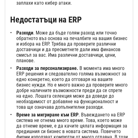
заплахи като кибер атаки.
Недостатъци на ERP
Разходи
. Може да бъде голям разход или точно
обратното въз основа на печалбите на вашия бизнес
и избора на ERP. Трябва да проверите различни
доставчици и да пресметнете дали има финансов
смисъл за вас. Има различни доставчици, цени,
планове.
Разходи за персонализиране.
В момента има много
ERP решения и следователно голяма възможност за
едно конкретно, което да отговаря на вашите
бизнес нужди. Но е много важно да проверите много
добре наличните възможности преди да се спрете
на едно. Лошата селекция може да доведе до
необходимост от добавяне на функционалност и
това ще означава допълнителни разходи.
Време за мигриране към ERP
. Въвеждането на ERP
система не отнема много време. Това, което може
да отнеме време, е да качите цялата информация за
предишния си бизнес в новата система. Повечето
фирми използват компютри от много отдавна. В този