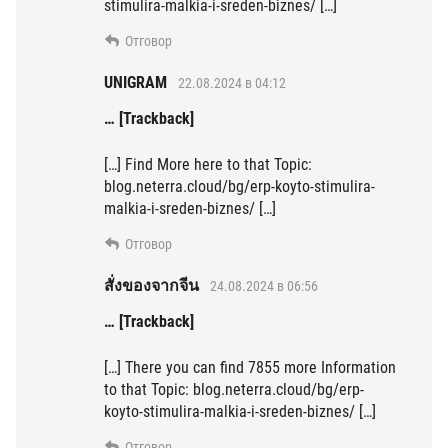
stimulira-malkia-i-sreden-biznes/ […]
Отговор
UNIGRAM
22.08.2024 в 04:12
… [Trackback]
[…] Find More here to that Topic:
blog.neterra.cloud/bg/erp-koyto-stimulira-
malkia-i-sreden-biznes/ […]
Отговор
สั่งของจากจีน
24.08.2024 в 06:56
… [Trackback]
[…] There you can find 7855 more Information
to that Topic: blog.neterra.cloud/bg/erp-
koyto-stimulira-malkia-i-sreden-biznes/ […]
Отговор