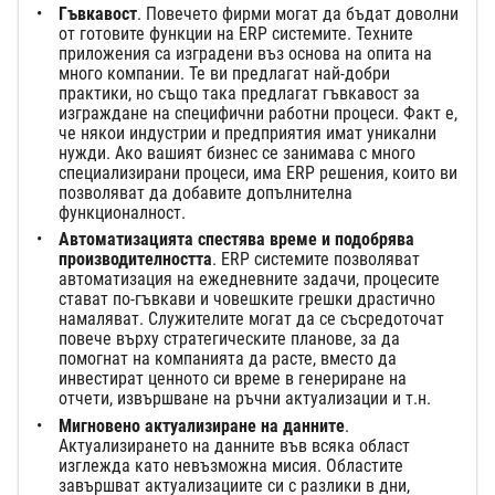
Гъвкавост
. Повечето фирми могат да бъдат доволни
от готовите функции на ERP системите. Техните
приложения са изградени въз основа на опита на
много компании. Те ви предлагат най-добри
практики, но също така предлагат гъвкавост за
изграждане на специфични работни процеси. Факт е,
че някои индустрии и предприятия имат уникални
нужди. Ако вашият бизнес се занимава с много
специализирани процеси, има ERP решения, които ви
позволяват да добавите допълнителна
функционалност.
Автоматизацията спестява време и подобрява
производителността
. ERP системите позволяват
автоматизация на ежедневните задачи, процесите
стават по-гъвкави и човешките грешки драстично
намаляват. Служителите могат да се съсредоточат
повече върху стратегическите планове, за да
помогнат на компанията да расте, вместо да
инвестират ценното си време в генериране на
отчети, извършване на ръчни актуализации и т.н.
Мигновено актуализиране на данните
.
Актуализирането на данните във всяка област
изглежда като невъзможна мисия. Областите
завършват актуализациите си с разлики в дни,