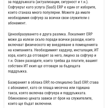
за поддръжката (актуализации, сигурност и т.н.).
Софтуерът като услуга (SaaS) ERP е един от изборите,
които станаха много популярни. Можете да имате
необходимия софтуер за всички свои служители с
абонамент.
Ценообразуването е друга разлика. Локалният ERP
може да излезе скъпо поради всички разходи, които
включват физическото му внедряване в помещенията
на компанията. Необходимият хардуер, инсталация, ИТ
хора, които да отговарят за него, лиценз за софтуер и
т.н. Освен разходите, които трябва да платите, вашият
собствен ИТ екип ще отговаря за бъдещата
поддръжка.
Базираният в облака ERP, по-специално SaaS ERP, става
с абонамент, като се плаща месечна или годишна
такса, която включва софтуера и поддръжката.
Обикновено цената зависи от броя на служителите,
които ще бъдат включени.