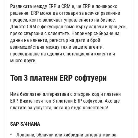
Разликата между ERP и CRM е, че ERP е по-широко
решение. ERP може да отговаря за всички различни
процеси, които включват управлението на бизнес.
Докато CRM е фокусиран само върху задачи и процеси,
пряко свързани с клиентите. Например събиране на
данни на клиенти, регистър на дати и брой
взаимодействия между тях и вашите агенти,
проследяване на сделки с потенциални клиенти и
много други.
Топ 3 платени ERP софтуери
Има безплатни алтернативи с отворен код и платени
ERP. Вижте тези топ 3 платени ERP софтуера. Ако ще
платите за услугата, нека да бъде качествена!
SAP S/4HANA
Локални, облачни или хибридни алтернативи за