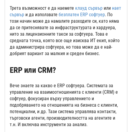
Трета възможност е да наемете
клауд сървър
или
нает
сървър
и да използвате
безплатен ERP софтуер
. По
този начин може да намалите разходите си, като няма
да се притеснявате за инфраструктурата и хардуера,
нито за лицензионните такси за софтуера. Това е
средната точка, която все още изисква ИТ екип, който
да администрира софтуера, но това може да е най-
добрият вариант за малкия и среден бизнес.
ERP или CRM?
Вече знаете за какво е ERP софтуера. Системата за
управление на взаимоотношенията с клиенти (CRM) е
софтуер, фокусиран върху управлението и
подобряването на отношенията на бизнеса с клиенти,
потенциални, и др. Тази система управлява контакти,
търговски агенти, производителността на агентите и
т.н. И включва инструменти за анализ.