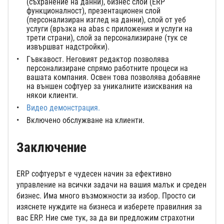
(съхранение на данни), бизнес слой (ERP
функционалност), презентационен слой
(персонализиран изглед на данни), слой от уеб
услуги (връзка на abas с приложения и услуги на
трети страни), слой за персонализиране (тук се
извършват надстройки).
Гъвкавост. Неговият редактор позволява
персонализиране спрямо работните процеси на
вашата компания. Освен това позволява добавяне
на външен софтуер за уникалните изисквания на
някои клиенти.
Видео демонстрация
.
Включено обслужване на клиенти.
Заключение
ERP софтуерът е чудесен начин за ефективно
управление на всички задачи на вашия малък и среден
бизнес. Има много възможности за избор. Просто си
изяснете нуждите на бизнеса и изберете правилния за
вас ERP. Ние сме тук, за да ви предложим страхотни