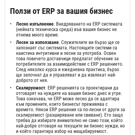
Ползи от ERP за вашия бизнес
Лесно изпълнение
. Внедряването на ERP системата
(нейната техническа среда) във вашия бизнес не
отнема много време.
Лесен за използване
. Служителите ви бързо ще се
запознаят със системата. Настоящите системи са
наистина интуитивни и лесни за употреба. Освен
това повечето доставчици предлагат обучение за
потребителите за взаимодействие с ERP решението.
След няколко курса и ежедневна практика, бързо
ще започнат да я управляват и да извлекат най-
доброто от нея.
Скалируемост
. ERP решенията са проектирани да
отговарят на нуждите на вашия бизнес днес и утре.
Това означава, че ERP може лесно да се адаптира
към промените, които бизнесът преживява с
времето. Някои ERP решения са по-лесни от други за
скалируемост (разширяване или свиване). Ето защо
трябва да избирате внимателно не само този, който
най-добре отговаря на текущите ви бизнес нужди, но
и който гарантира избор на мащабируемост.