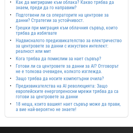
Как да мигрираме към облака? Какво трябва да
знаем, преди да го направим?
Подготвени ли са операторите на центрове за
данни? Стратегии за устойчивост.
Грешки при миграция към облачния сървър, които
трябва да избягвате
Надвисналото предизвикателство за електричество
за центровете за данни с изкуствен интелект:
реалност или мит
Кога трябва да помислим за нает сървър?
Готови ли са центровете за данни за AI? Отговорът
не е толкова очевиден, колкото изглежда.
Защо трябва да носите компютърни очила?
Предизвикателства на AI революцията: Защо
европейските енергопреносни мрежи трябва да са
готови за центровете за данни
18 неща, които вашият нает сървър може да прави,
а вие най-вероятно не знаете!