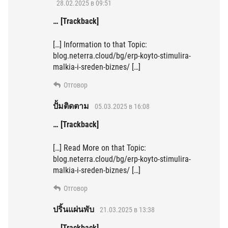
28.02.2025 в 09:51
… [Trackback]
[…] Information to that Topic:
blog.neterra.cloud/bg/erp-koyto-stimulira-
malkia-i-sreden-biznes/ […]
Отговор
ปั้มติดตาม
05.03.2025 в 16:08
… [Trackback]
[…] Read More on that Topic:
blog.neterra.cloud/bg/erp-koyto-stimulira-
malkia-i-sreden-biznes/ […]
Отговор
ปริ้นแผ่นพับ
21.03.2025 в 13:38
… [Trackback]