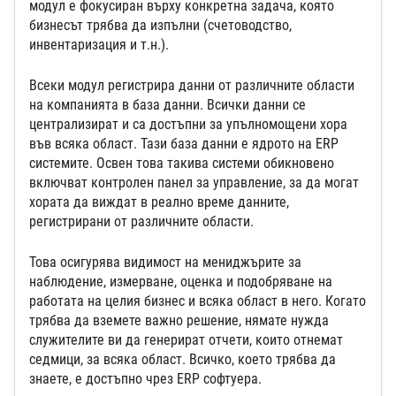
модул е фокусиран върху конкретна задача, която
бизнесът трябва да изпълни (счетоводство,
инвентаризация и т.н.).
Всеки модул регистрира данни от различните области
на компанията в база данни. Всички данни се
централизират и са достъпни за упълномощени хора
във всяка област. Тази база данни е ядрото на ERP
системите. Освен това такива системи обикновено
включват контролен панел за управление, за да могат
хората да виждат в реално време данните,
регистрирани от различните области.
Това осигурява видимост на мениджърите за
наблюдение, измерване, оценка и подобряване на
работата на целия бизнес и всяка област в него. Когато
трябва да вземете важно решение, нямате нужда
служителите ви да генерират отчети, които отнемат
седмици, за всяка област. Всичко, което трябва да
знаете, е достъпно чрез ERP софтуера.