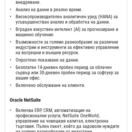
внедряване.
Анализ на данни в реално време.
Високопроизводителен аналитичен уред (HANA) за
усъвършенстван анализ и обработка на данни.
Вграден изкуствен интелект (AI) за прогнозиране и
машинно обучение.
Възможности за голямо разнообразие за различни
индустрии и инструменти за ефективно управление
на вътрешни и външни ресурси.
Опростено показване на данни.
Безплатен 14-дневен пробен период за облачен
сървър или 30-дневен пробен период за софтуер за
вашия офис.
Включено обслужване на клиенти.
Oracle NetSuite
Включва ERP, CRM, автоматизация на
професионални услуги, NetSuite OneWorld,
управление на човешкия капитал, електронна
търговия. Пълен пакет, който да задоволи нуждите
на голямо разнообразие от индустрии.