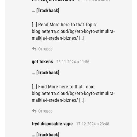
… [Trackback]
[…] Read More here to that Topic:
blog.neterra.cloud/bg/erp-koyto-stimulira-
malkia-i-sreden-biznes/ […]
Отговор
get tokens
25.11.2024 в 11:56
… [Trackback]
[…] Find More here to that Topic:
blog.neterra.cloud/bg/erp-koyto-stimulira-
malkia-i-sreden-biznes/ […]
Отговор
fryd disposable vape
17.12.2024 в 23:48
… [Trackback]