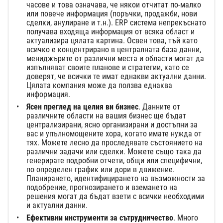
часове и това означава, че някои отчитат по-малко
или повече информация (поръчки, продажби, нови
сделки, анулиране и т.н.). ERP система непрекъснато
получава входяща информация от всяка област и
актуализира цялата картина. Освен това, тъй като
всичко е концентрирано в централната база данни,
мениджърите от различни места и области могат да
изпълняват своите планове и стратегии, като се
доверят, че всички те имат еднакви актуални данни.
Цялата компания може да ползва еднаква
информация.
Ясен преглед на целия ви бизнес
. Данните от
различните области на вашия бизнес ще бъдат
централизирани, ясно организирани и достъпни за
вас и упълномощените хора, когато имате нужда от
тях. Можете лесно да проследявате състоянието на
различни задачи или сделки. Можете също така да
генерирате подробни отчети, общи или специфични,
по определен график или дори в движение.
Планирането, идентифицирането на възможности за
подобрение, прогнозирането и вземането на
решения могат да бъдат взети с всички необходими
и актуални данни.
Ефективни инструменти за сътрудничество
. Много