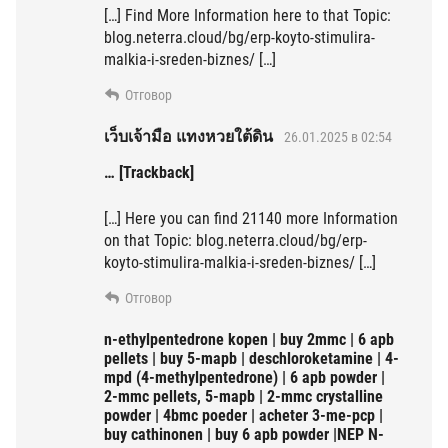
[…] Find More Information here to that Topic:
blog.neterra.cloud/bg/erp-koyto-stimulira-
malkia-i-sreden-biznes/ […]
Отговор
เว็บเจ้ามือ แทงหวยใต้ดิน
26.01.2025 в 02:54
… [Trackback]
[…] Here you can find 21140 more Information
on that Topic: blog.neterra.cloud/bg/erp-
koyto-stimulira-malkia-i-sreden-biznes/ […]
Отговор
n-ethylpentedrone kopen | buy 2mmc | 6 apb
pellets | buy 5-mapb | deschloroketamine | 4-
mpd (4-methylpentedrone) | 6 apb powder |
2-mmc pellets, 5-mapb | 2-mmc crystalline
powder | 4bmc poeder | acheter 3-me-pcp |
buy cathinonen | buy 6 apb powder |NEP N-