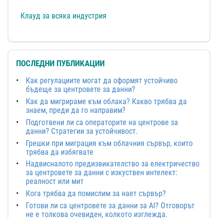
Клауд за всяка индустрия
ПОСЛЕДНИ ПУБЛИКАЦИИ
Как регулациите могат да оформят устойчиво
бъдеще за центровете за данни?
Как да мигрираме към облака? Какво трябва да
знаем, преди да го направим?
Подготвени ли са операторите на центрове за
данни? Стратегии за устойчивост.
Грешки при миграция към облачния сървър, които
трябва да избягвате
Надвисналото предизвикателство за електричество
за центровете за данни с изкуствен интелект:
реалност или мит
Кога трябва да помислим за нает сървър?
Готови ли са центровете за данни за AI? Отговорът
не е толкова очевиден, колкото изглежда.