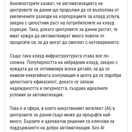
Анализаторите казват, че автоматизацията на
центровете за данни ще продължи да се възползва от
увеличените разходи на корпорациите за клауд услуги,
заедно с цялостния ръст на потребителите на клауд
сървъри. Така, докато центровете за данни растат, те
имат нужда да автоматизират много повече от
процесите си, за да могат да смогват с натоварването.
Също така клауд инфраструктурата става все по-
сложна. Популярността на хибридния клауд, заедно с
нуждата да се оптимизира всеки детайл, за да се
намали енергийната консумация и целта да се подобри
цялостната ефикасност, докато се запази
надеждността и сигурността, създава идеалните
условия за автоматизация.
Това е и сфера, в която изкуственият интелект (AI) в
центровете за данни също може да процъфти най-
много. Бързите и адекватни решения са ключови за
поддържането на добра автоматизация. Без AI