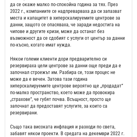
да се окаже малко по-спокойна година за тях. През
2022 г., компаниите се надпреварваха да си запазват
места и капацитет в хиперскалируемите центрове за
данни, защото се опасяваха, че заради недостига на
чипове и другите кризи, може да останат без
възможност да се сдобият с услуги от център за данни
по-късно, когато имат нужда.
Някои големи клиенти дори предварително си
резервираха цели центрове за данни още преди да е
започнал строежът им. Разбира се, този процес не
може да е вечен. Затова тази година
хиперскалируемите центрове вероятно ще „продадат“
по-малко пространство, което може да провокира
„страхове“, че губят почва. Всъщност, просто ще
започнат да предоставят услугите, за които са
резервирани.
Също така високата инфлация и разходи по света,
забавят някои проекти. В средата на декември 2022 г.