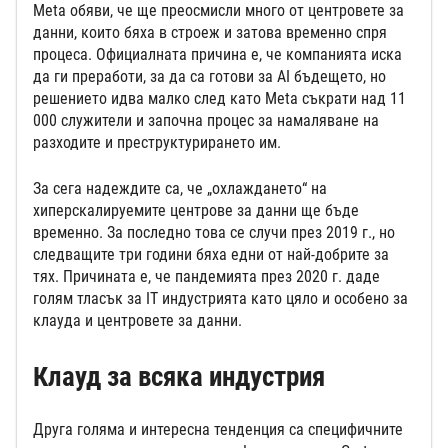
Meta обяви, че ще преосмисли много от центровете за
данни, които бяха в строеж и затова временно спря
процеса. Официалната причина е, че компанията иска
да ги преработи, за да са готови за AI бъдещето, но
решението идва малко след като Meta съкрати над 11
000 служители и започна процес за намаляване на
разходите и преструктурирането им.
За сега надеждите са, че „охлаждането“ на
хиперскалируемите центрове за данни ще бъде
временно. За последно това се случи през 2019 г., но
следващите три години бяха едни от най-добрите за
тях. Причината е, че пандемията през 2020 г. даде
голям тласък за IT индустрията като цяло и особено за
клауда и центровете за данни.
Клауд за всяка индустрия
Друга голяма и интересна тенденция са специфичните