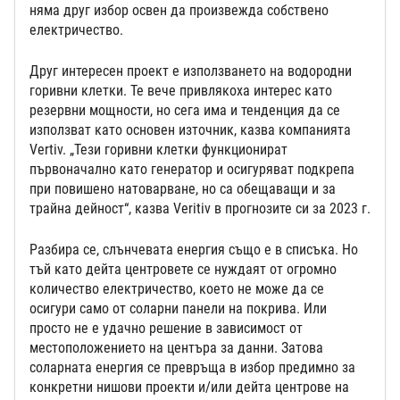
няма друг избор освен да произвежда собствено
електричество.
Друг интересен проект е използването на водородни
горивни клетки. Те вече привлякоха интерес като
резервни мощности, но сега има и тенденция да се
използват като основен източник, казва компанията
Vertiv. „Тези горивни клетки функционират
първоначално като генератор и осигуряват подкрепа
при повишено натоварване, но са обещаващи и за
трайна дейност“, казва Veritiv в прогнозите си за 2023 г.
Разбира се, слънчевата енергия също е в списъка. Но
тъй като дейта центровете се нуждаят от огромно
количество електричество, което не може да се
осигури само от соларни панели на покрива. Или
просто не е удачно решение в зависимост от
местоположението на центъра за данни. Затова
соларната енергия се превръща в избор предимно за
конкретни нишови проекти и/или дейта центрове на