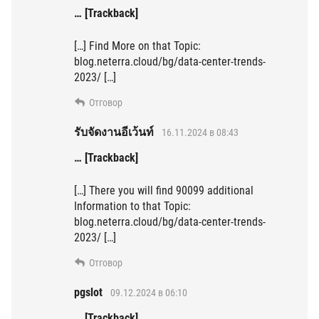
… [Trackback]
[…] Find More on that Topic:
blog.neterra.cloud/bg/data-center-trends-
2023/ […]
Отговор
รับจัดงานอีเว้นท์
16.11.2024 в 08:43
… [Trackback]
[…] There you will find 90099 additional
Information to that Topic:
blog.neterra.cloud/bg/data-center-trends-
2023/ […]
Отговор
pgslot
09.12.2024 в 06:10
… [Trackback]