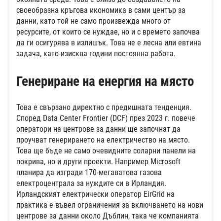
своеобразна кръгова икономика в сами център за
данни, като той не само произвежда много от
ресурсите, от които се нуждае, но и с времето започва
да ги осигурява в излишък. Това не е лесна или евтина
задача, като изисква години постоянна работа.
Генериране на енергия на място
Това е свързано директно с предишната тенденция.
Според Data Center Frontier (DCF) през 2023 г. повече
оператори на центрове за данни ще започнат да
проучват генерирането на електричество на място.
Това ще бъде не само очевидните соларни панели на
покрива, но и други проекти. Например Microsoft
планира да изгради 170-мегаватова газова
електроцентрала за нуждите си в Ирландия.
Ирландският електрически оператор EirGrid на
практика е въвел ограничения за включването на нови
центрове за данни около Дъблин, така че компанията