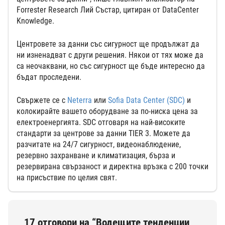
Forrester Research Лий Състар, цитиран от DataCenter
Knowledge.
Центровете за данни със сигурност ще продължат да
ни изненадват с други решения. Някои от тях може да
са неочаквани, но със сигурност ще бъде интересно да
бъдат проследени.
Свържете се с
Neterra
или
Sofia Data Center (SDC)
и
колокирайте вашето оборудване за по-ниска цена за
електроенергията. SDC отговаря на най-високите
стандарти за центрове за данни TIER 3. Можете да
разчитате на 24/7 сигурност, видеонаблюдение,
резервно захранване и климатизация, бърза и
резервирана свързаност и директна връзка с 200 точки
на присъствие по целия свят.
17 отговори на “Водещите тенденции