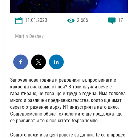
11.01.2023
2 686
17
Martin Deshev
Започва нова година и редовният въпрос винаги е
какво да очакваме от нея? В този случай вече е
гарантирано, че това ще е трудна година. Има толкова
много и различни предизвикателства, които ще имат
своето отражение върху ИТ индустрията като цяло.
Същевременно обаче технологиите ще продължат да
се развиват и то с познатото бързо темпо.
Същото важи и за центровете за данни. Те са в процес