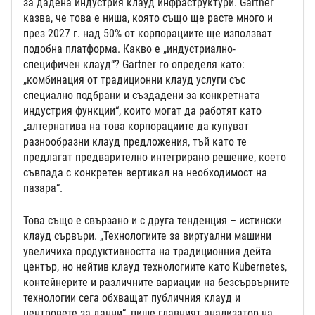
за дадена индустрия клауд инфраструктури. Gartner
казва, че това е ниша, която също ще расте много и
през 2027 г. над 50% от корпорациите ще използват
подобна платформа. Какво е „индустриално-
специфичен клауд“? Gartner го определя като:
„комбинация от традиционни клауд услуги със
специално подбрани и създадени за конкретната
индустрия функции“, които могат да работят като
„алтернатива на това корпорациите да купуват
разнообразни клауд предложения, тъй като те
предлагат предварително интегрирано решение, което
съвпада с конкретен вертикал на необходимост на
пазара“.
Това също е свързано и с друга тенденция – истински
клауд сървъри. „Технологиите за виртуални машини
увеличиха продуктивността на традиционния дейта
център, но нейтив клауд технологиите като Kubernetes,
контейнерите и различните вариации на безсървърните
технологии сега обхващат публичния клауд и
центровете за данни“, пише главният анализатор на