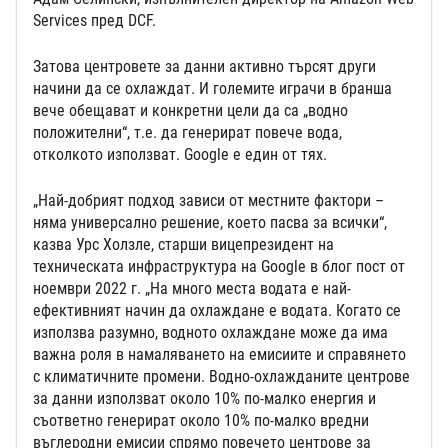
Services пред DCF.
Затова центровете за данни активно търсят други
начини да се охлаждат. И големите играчи в бранша
вече обещават и конкретни цели да са „водно
положителни“, т.е. да генерират повече вода,
отколкото използват. Google е един от тях.
„Най-добрият подход зависи от местните фактори –
няма универсално решение, което пасва за всички“,
казва Урс Холзле, старши вицепрезидент на
техническата инфраструктура на Google в блог пост от
ноември 2022 г. „На много места водата е най-
ефективният начин да охлаждане е водата. Когато се
използва разумно, водното охлаждане може да има
важна роля в намаляването на емисиите и справянето
с климатичните промени. Водно-охлажданите центрове
за данни използват около 10% по-малко енергия и
съответно генерират около 10% по-малко вредни
въглеродни емисии спрямо повечето центрове за