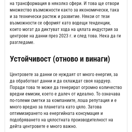
на трансформация в няколко сфери. И това ще отвори
множество възможности както за икономически, така
и за технически растеж и развитие. Някои от тези
възможности се оформят като водещи тенденции,
които могат да диктуват хода на цялата индустрия за
центрове на данни през 2023 г. и след това. Нека да ги
разгледаме.
Устойчивост (отново и винаги)
Центровете за данни се нуждаят от много енергия, за
да обработват данни и да охлаждат своя хардуер.
Поради това те може да генерират огромно количество
вредни емисии, което е далеч от идеално. То означава
по-големи сметки за компаниите, лоша репутация и е
много вредно за планетата като цяло. Затова
оптимизирането на енергийната консумация и
подобряването на цялостната производителност на
дейта центровете е много важно.