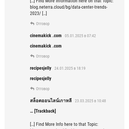
[…] Find More Information here on that Topic:
blog.neterra.cloud/bg/data-center-trends-
2023/ […]
Отговор
cinemakick .com
05.01.2025 в 07:42
cinemakick .com
Отговор
recipesjelly
24.01.2025 в 18:19
recipesjelly
Отговор
สล็อตออนไลน์เกาหลี
23.03.2025 в 10:48
… [Trackback]
[…] Find More Info here to that Topic: