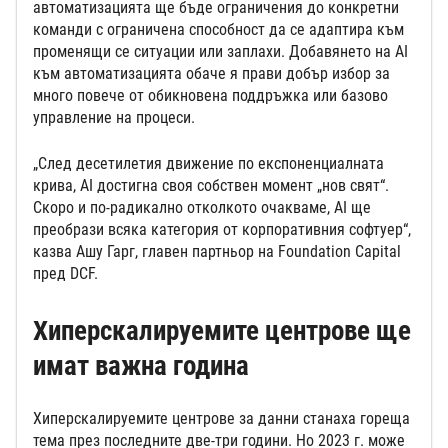
автоматизацията ще бъде ограничения до конкретни
команди с ограничена способност да се адаптира към
променящи се ситуации или заплахи. Добавянето на AI
към автоматизацията обаче я прави добър избор за
много повече от обикновена поддръжка или базово
управление на процеси.
„След десетилетия движение по експоненциалната
крива, AI достигна своя собствен момент „нов свят“.
Скоро и по-радикално отколкото очакваме, AI ще
преобрази всяка категория от корпоративния софтуер“,
казва Ашу Гарг, главен партньор на Foundation Capital
пред DCF.
Хиперскалируемите центрове ще
имат важна година
Хиперскалируемите центрове за данни станаха гореща
тема през последните две-три години. Но 2023 г. може