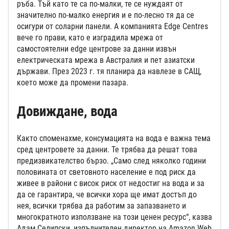
ръба. Тъй като те са по-малки, те се нуждаят от
значително по-малко енергия и е по-лесно тя да се
осигури от соларни панели. А компанията Edge Centres
вече го прави, като е изградила мрежа от
самостоятелни edge центрове за данни извън
електрическата мрежа в Австралия и пет азиатски
държави. През 2023 г. тя планира да навлезе в САЩ,
което може да промени пазара.
Довиждане, вода
Както споменахме, консумацията на вода е важна тема
сред центровете за данни. Те трябва да решат това
предизвикателство бързо. „Само след няколко години
половината от световното население е под риск да
живее в райони с висок риск от недостиг на вода и за
да се гарантира, че всички хора ще имат достъп до
нея, всички трябва да работим за запазването и
многократното използване на този ценен ресурс“, казва
Адам Селипски, изпълнителен директор на Amazon Web