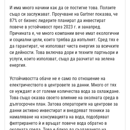
И има много начини как да се постигне това. Ползите
също си заслужават. Проучване на Gartner показва, че
87% от бизнес лидерите планират да инвестират
повече в устойчивост през 2023 г. и занапред.
Причината е, че много компании вече имат екологични
и социални цели, които трябва да изпълнят. Сред тях е
да гарантират, че използват чиста енергия за всичките
си дейности. Това включва дори и техните партньори и
услуги, които използват, също да разчитат на зелена
енергия.
Устойчивостта обаче не е само по отношение на
електричеството в центровете за данни. Много от тях
се нуждаят и от големи количества вода за охлаждане.
Това също оказва своето влияние на околната среда в
дългосрочен план. Затова операторите на центрове за
данни активно инвестират и внедряват техники за
намаляване на консумацията на вода, подобряват
филтрирането ѝ и връщат повече вода обратно в
околната среда. Това е близо до създаването на