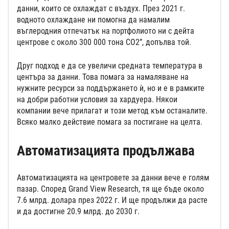
данни, които се охлаждат с въздух. През 2021 г.
водното охлаждане ни помогна да намалим
въглеродния отпечатък на портфолиото ни с дейта
центрове с около 300 000 тона CO2”, допълва той.
Друг подход е да се увеличи средната температура в
центъра за данни. Това помага за намаляване на
нужните ресурси за поддържането ѝ, но и е в рамките
на добри работни условия за хардуера. Някои
компании вече прилагат и този метод към останалите.
Всяко малко действие помага за постигане на целта.
Автоматизацията продължава
Автоматизацията на центровете за данни вече е голям
пазар. Според Grand View Research, тя ще бъде около
7.6 млрд. долара през 2022 г. И ще продължи да расте
и да достигне 20.9 млрд. до 2030 г.