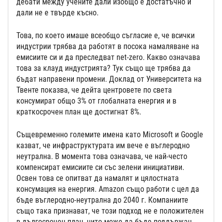
дебати между учените дали изобщо е достатъчно и
дали не е твърде късно.
Това, по което имаше всеобщо съгласие е, че всички
индустрии трябва да работят в посока намаляване на
емисиите си и да преследват net-zero. Какво означава
това за клауд индустрията? Тук също ще трябва да
бъдат направени промени. Доклад от Университета на
Твенте показва, че дейта центровете по света
консумират общо 3% от глобалната енергия и в
краткосрочен план ще достигнат 8%.
Същевременно големите имена като Microsoft и Google
казват, че инфраструктурата им вече е въглеродно
неутрална. В момента това означава, че най-често
компенсират емисиите си със зелени инициативи.
Освен това се опитват да намалят и цялостната
консумация на енергия. Amazon също работи с цел да
бъде въглеродно-неутрална до 2040 г. Компаниите
също така признават, че този подход не е положителен
в дългосрочен план, нито може да бъде поддържан