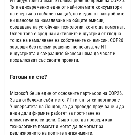
ИТ индустрията имаше голяма роля по време на COP26.
Тя е едновременно един от най-големите консуматори
на енергия в глобален мащаб, но и един от най-добрите
ни шансове за намаляване на общите емисии,
създаване на устойчиви технологии, които да помогнат.
Освен това е сред най-активните индустрии от гледна
точка на намаляване на собствените си емисии. COP26
завърши без големи решения, но показа, че ИТ
индустрията и свързаните бизнеси няма да чакат и
продължават със своите проекти.
Готови ли сте?
Microsoft беше един от основните партньори на COP26.
За да отбележи събитието, ИТ гигантът си партнира с
Университета на Лондон, за да проведе проучване и да
види дали фирмите работят за постигане на
климатичните си цели. Също така да провери как
технологиите помагат и могат да помогнат за
реализирането на поетите ангажименти.