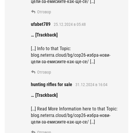
цели-за-емисиите-как-ще-се/ […]
Отговор
ufabet789
25.12.2024 в 05:48
… [Trackback]
[…] Info to that Topic:
blog.neterra.cloud/bg/cop26-избра-нови-
цели-за-емисиите-как-ще-се/ […]
Отговор
hunting rifles for sale
31.12.2024 в 16:04
… [Trackback]
[…] Read More Information here to that Topic:
blog.neterra.cloud/bg/cop26-избра-нови-
цели-за-емисиите-как-ще-се/ […]
Отговор