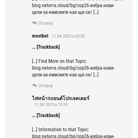
blog.neterra.cloud/bg/cop26-избра-нови-
цели-за-емисиите-как-ще-се/ […]
Отговор
mostbet
11.04.2025 в 03:02
… [Trackback]
[…] Find More on that Topic:
blog.neterra.cloud/bg/cop26-избра-нови-
цели-за-емисиите-как-ще-се/ […]
Отговор
ไฟหน้ารถยนต์โปรเจคเตอร์
11.04.2025 в 10:29
… [Trackback]
[…] Information to that Topic:
blog.neterra.cloud/bg/cop26-избра-нови-