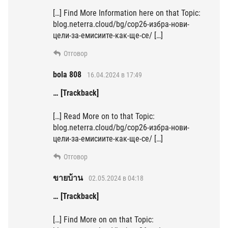
[…] Find More Information here on that Topic:
blog.neterra.cloud/bg/cop26-избра-нови-
цели-за-емисиите-как-ще-се/ […]
Отговор
bola 808
16.04.2024 в 17:49
… [Trackback]
[…] Read More on to that Topic:
blog.neterra.cloud/bg/cop26-избра-нови-
цели-за-емисиите-как-ще-се/ […]
Отговор
ขายบ้าน
02.05.2024 в 04:18
… [Trackback]
[…] Find More on on that Topic: