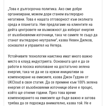
„Това е дългосрочна политика. Ако сме добре
организирани, можем дори станем въглеродно
негативни. Това е нашата отговорност към околната
среда и планетата. Ние предлагаме на клиентите на
дейта центровете ни възможност да изберат енергия
от възобновяеми източници, така че самите те също да
станат въгледорно неутрални“, казва Невен Дилков,
основател и управител на Нетера.
Устойчивите технологии наистина имат много важно
място в клауд индустрията. Основната цел е да се
работи в посока използване на достатъчно зелена
енергия, така че да не са нужни инициативи за
компенсиране на емисиите, казва Джон Гудуин от
UKCloud в своя статия. Да се премине към 100% зелена
енергия от възобновяеми източници обаче е процес,
който ще отнеме години. През това време
компенсирането на емисиите ще бъде важно и затова
трябва да се подхожда внимателно, казва той. Не е