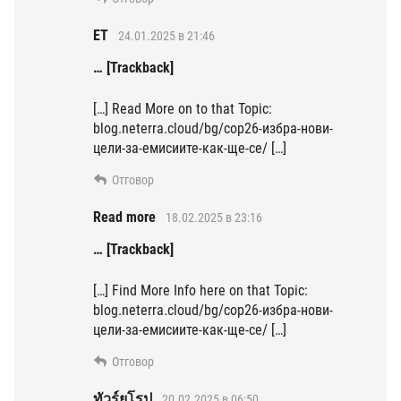
ET
24.01.2025 в 21:46
… [Trackback]
[…] Read More on to that Topic:
blog.neterra.cloud/bg/cop26-избра-нови-
цели-за-емисиите-как-ще-се/ […]
Отговор
Read more
18.02.2025 в 23:16
… [Trackback]
[…] Find More Info here on that Topic:
blog.neterra.cloud/bg/cop26-избра-нови-
цели-за-емисиите-как-ще-се/ […]
Отговор
ทัวร์ยุโรป
20.02.2025 в 06:50