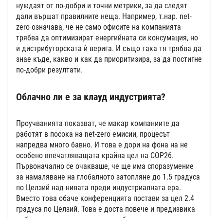
нуждаят от по-добри и точни метрики, за да следят
дали вършат правилните неща. Например, т.нар. net-
zеro означава, че не само офисите на компанията
трябва да оптимизират енергийната си консумация, но
и дистрибуторската ѝ верига. И също така тя трябва да
знае къде, какво и как да приоритизира, за да постигне
по-добри резултати.
Облачно ли е за клауд индустрията?
Проучванията показват, че макар компаниите да
работят в посока на net-zero емисии, процесът
напредва много бавно. И това е дори на фона на не
особено впечатляващата крайна цел на COP26.
Първоначално се очакваше, че ще има споразумение
за намаляване на глобалното затопляне до 1.5 градуса
по Целзий над нивата преди индустриалната ера.
Вместо това обаче конференцията постави за цел 2.4
градуса по Целзий. Това е доста повече и предизвика