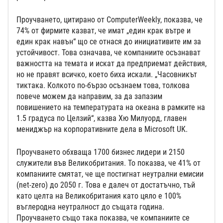
Проучването, цитирано от ComputerWeekly, показва, че
74% от фирмите казват, че имат „един крак вътре и
един крак навън“ що се отнася до инициативите им за
устойчивост. Това означава, че компаниите осъзнават
важността на темата и искат да предприемат действия,
но не правят всичко, което биха искали. „Часовникът
тиктака. Колкото по-бързо осъзнаем това, толкова
повече можем да направим, за да запазим
повишението на температурата на океана в рамките на
1.5 градуса по Целзий“, казва Хю Милуорд, главен
мениджър на корпоративните дела в Microsoft UK.
Проучването обхваща 1700 бизнес лидери и 2150
служители във Великобритания. То показва, че 41% от
компаниите смятат, че ще постигнат неутрални емисии
(net-zero) до 2050 г. Това е далеч от достатъчно, тъй
като целта на Великобритания като цяло е 100%
въглеродна неутралност до същата година.
Проучването също така показва, че компаниите се