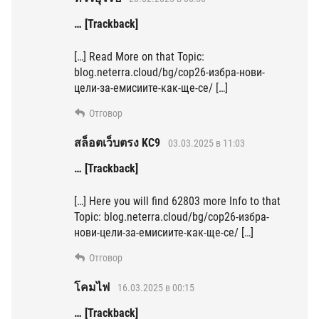
… [Trackback]
[…] Read More on that Topic:
blog.neterra.cloud/bg/cop26-избра-нови-
цели-за-емисиите-как-ще-се/ […]
Отговор
สล็อตเว็บตรง KC9
03.03.2025 в 11:03
… [Trackback]
[…] Here you will find 62803 more Info to that
Topic: blog.neterra.cloud/bg/cop26-избра-
нови-цели-за-емисиите-как-ще-се/ […]
Отговор
โคมไฟ
16.03.2025 в 00:15
… [Trackback]