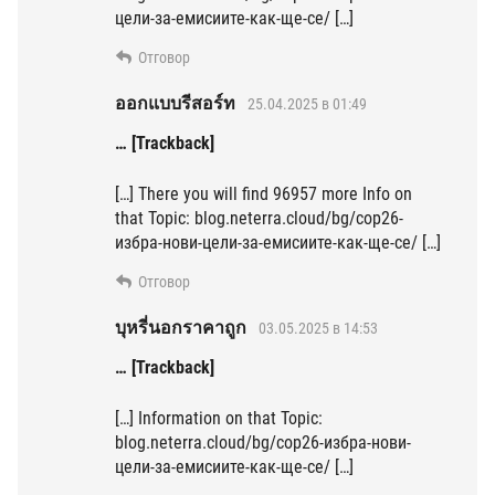
цели-за-емисиите-как-ще-се/ […]
Отговор
ออกแบบรีสอร์ท
25.04.2025 в 01:49
… [Trackback]
[…] There you will find 96957 more Info on
that Topic: blog.neterra.cloud/bg/cop26-
избра-нови-цели-за-емисиите-как-ще-се/ […]
Отговор
บุหรี่นอกราคาถูก
03.05.2025 в 14:53
… [Trackback]
[…] Information on that Topic:
blog.neterra.cloud/bg/cop26-избра-нови-
цели-за-емисиите-как-ще-се/ […]