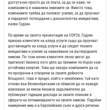
достатъчно просто да се плати, за да се каже, че
компанията е намалила емисиите си. Вместо това,
компаниите трябва да положат усилия, за да проучват
и подкрепят потвърдени с доказателства инициативи,
казва Гудуин.
По време на своята презентация на COP26, Гудуин
призова клиентите на клауд услуги също да проучват
доставчиците на клауд услуги и да следят техните
инициативи и усилия за намаляване на въглеродните
емисии. По този начин клиентите лесно могат да
притиснат бизнеса като цяло да премине по-бързо към
устойчива енергия. Това ще накара компаниите да са
по-прозрачни и отворени за своите дейности.
Всъщност, това е процес, който е неизбежен, тъй като
отново във Великобритания се обмисля да се въведе
изискване за някои бизнеси задължително да
публикуват годишни доклади за своите планове в
сферата на оптимизирането на своите емисии. Подобни
намерения има и в Европейския съюз и други региони.