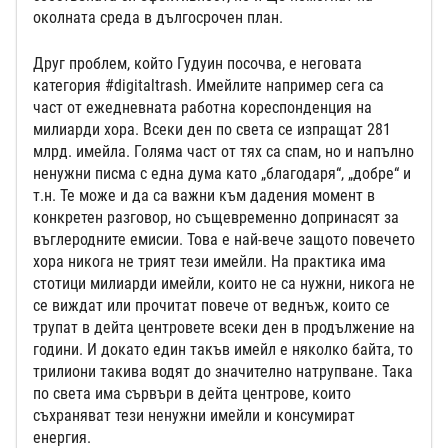
околната среда в дългосрочен план.
Друг проблем, който Гудуин посочва, е неговата
категория #digitaltrash. Имейлите например сега са
част от ежедневната работна кореспонденция на
милиарди хора. Всеки ден по света се изпращат 281
млрд. имейла. Голяма част от тях са спам, но и напълно
ненужни писма с една дума като „благодаря“, „добре“ и
т.н. Те може и да са важни към дадения момент в
конкретен разговор, но същевременно допринасят за
въглеродните емисии. Това е най-вече защото повечето
хора никога не трият тези имейли. На практика има
стотици милиарди имейли, които не са нужни, никога не
се виждат или прочитат повече от веднъж, които се
трупат в дейта центровете всеки ден в продължение на
години. И докато един такъв имейл е няколко байта, то
трилиони такива водят до значително натрупване. Така
по света има сървъри в дейта центрове, които
съхраняват тези ненужни имейли и консумират
енергия.