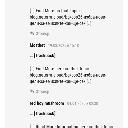
[…] Find More on that Topic:
blog.neterra.cloud/bg/cop26-избра-нови-
цели-за-емисиите-как-ще-се/ […]
Отговор
Mostbet
19.03.2025 в 15:18
… [Trackback]
[…] Find More here on that Topic:
blog.neterra.cloud/bg/cop26-избра-нови-
цели-за-емисиите-как-ще-се/ […]
Отговор
red boy mushroom
04.04.2025 в 02:38
… [Trackback]
[…] Read More Information here on that Topic: