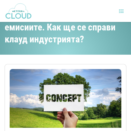
COP26 избра нови цели за
емисиите. Как ще се справи
клауд индустрията?