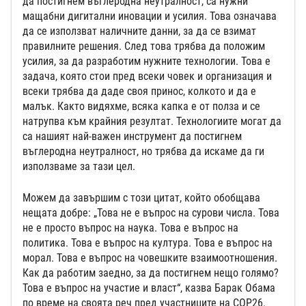
да постигнем въглеродна неутралност, са нужни
мащабни дигитални иновации и усилия. Това означава
да се използват наличните данни, за да се взимат
правилните решения. След това трябва да положим
усилия, за да разработим нужните технологии. Това е
задача, която стои пред всеки човек и организация и
всеки трябва да даде своя принос, колкото и да е
малък. Както видяхме, всяка капка е от полза и се
натрупва към крайния резултат. Технологиите могат да
са нашият най-важен инструмент да постигнем
въглеродна неутралност, но трябва да искаме да ги
използваме за тази цел.
Можем да завършим с този цитат, който обобщава
нещата добре: „Това не е въпрос на сурови числа. Това
не е просто въпрос на наука. Това е въпрос на
политика. Това е въпрос на култура. Това е въпрос на
морал. Това е въпрос на човешките взаимоотношения.
Как да работим заедно, за да постигнем нещо голямо?
Това е въпрос на участие и власт“, казва Барак Обама
по време на своята реч пред участниците на COP26.