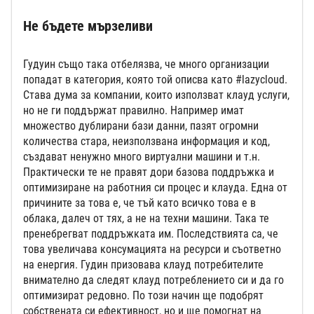
Не бъдете мързеливи
Гудуин също така отбелязва, че много организации
попадат в категория, която той описва като #lazycloud.
Става дума за компании, които използват клауд услуги,
но не ги поддържат правилно. Например имат
множество дублирани бази данни, пазят огромни
количества стара, неизползвана информация и код,
създават ненужно много виртуални машини и т.н.
Практически те не правят дори базова поддръжка и
оптимизиране на работния си процес и клауда. Една от
причините за това е, че тъй като всичко това е в
облака, далеч от тях, а не на техни машини. Така те
пренебрегват поддръжката им. Последствията са, че
това увеличава консумацията на ресурси и съответно
на енергия. Гудин призовава клауд потребителите
внимателно да следят клауд потреблението си и да го
оптимизират редовно. По този начин ще подобрят
собствената си ефективност, но и ще помогнат на