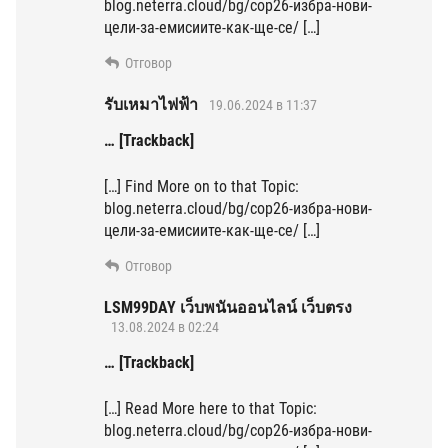
blog.neterra.cloud/bg/cop26-избра-нови-
цели-за-емисиите-как-ще-се/ […]
Отговор
รับเหมาไฟฟ้า
19.06.2024 в 11:37
… [Trackback]
[…] Find More on to that Topic:
blog.neterra.cloud/bg/cop26-избра-нови-
цели-за-емисиите-как-ще-се/ […]
Отговор
LSM99DAY เว็บพนันออนไลน์ เว็บตรง
13.08.2024 в 02:24
… [Trackback]
[…] Read More here to that Topic:
blog.neterra.cloud/bg/cop26-избра-нови-