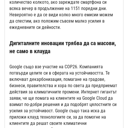
количество колкото, ако зареждате смартфона си
всяка вечер в продължение на 1151 поредни дни.
Невероятно е да се види колко много емисии можем
да спестим, ако положим съвсем малко усилия в
ежедневните си дейности.
Дигиталните иновации трябва да са масови,
не само в клауда
Google също взе участие на COP26. Компанията
потвърди целите си в сферата на устойчивостта. Те
включват декарбонизация, помагане на градове,
бизнеси, правителства и хора по света да предприемат
действия за климатичните промени. Интернет гигантът
заяви, че ще помага на клиентите на Google Cloud да
взимат по-добри решения и да подобрят цялостните си
усилия за устойчивост. Google също така иска да
приложи клауд технологиите си, за да помогне на
клиентите да решат своите климатични