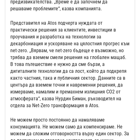
предизвикателства. „Време е да започнем да
решаваме проблемите“, казва компанията.
Представител на Atos подчерта нуждата от
практически решения за клиентите, инвестиции в
проучвания и разработка на технологии за
декарбониация и ускоряване на цялостния прогрес към
net-zero. „Вярвам, че net-zero бъдеще е възможно, но
трябва да вземем смели решения на глобален мащаб.
В това пътешествие е нужно да сме бързи, а
дигиталните технологии да са лост, който да подкрепя
както частния, така и публичния сектор. Данните са в
центъра да вземем точни и навременни решения, да
измерваме, намалим и премахнем излишния CO2 от
атмосферата“, казва Нурдин Биман, ръководител на
отдела за Net-Zero трансформация в Atos.
Не можем просто постоянно да намаляваме
консумацията. Не можем само да компенсираме. Не
можем да сложим отговорността върху един сектор. За