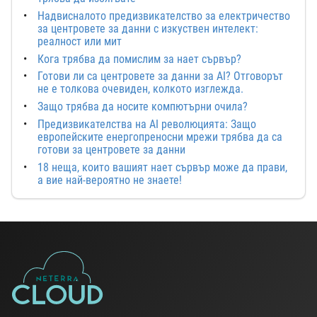
Надвисналото предизвикателство за електричество
за центровете за данни с изкуствен интелект:
реалност или мит
Кога трябва да помислим за нает сървър?
Готови ли са центровете за данни за AI? Отговорът
не е толкова очевиден, колкото изглежда.
Защо трябва да носите компютърни очила?
Предизвикателства на AI революцията: Защо
европейските енергопреносни мрежи трябва да са
готови за центровете за данни
18 неща, които вашият нает сървър може да прави,
а вие най-вероятно не знаете!