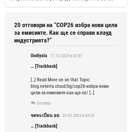
20 отговори на “COP26 избра нови цели
за емисиите. Как ще се справи клауд
индустрията?”
Uodiyala
17.12.2023 в 02:07
… [Trackback]
[…] Read More on on that Topic:
blog.neterra.cloud/bg/cop26-избра-нови-
цели-за-емисиите-как-ще-се/ […]
Отговор
จดทะเบียน อย
29.02.2024 в 04:33
… [Trackback]