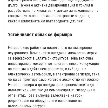
дълго. Нужна е активна декарбонизация и усилия в
разработване на иновативни методи за намаляване на
консумацията на енергия на центровете за данни,
както и цялостната им въглеродната „стъпка“.
Устойчивият облак се формира
Нетера също работи за постигането на въглеродна
неутралност. Компанията внедрява множество мерки
за ефикасност в цялата си структура. Това включва
инвестиране в модерни технологии с ниска консумация
на енергия в дейта центровете си, в хибридни и
електрически автомобили, в електронни регистри, така
че да се принтира само когато е абсолютно неизбежно.
Нетера планира и да внедри нови процеси, които да
намалят или напълно да компенсират въглеродния ѝ
отпечатък. Това включва залесяване на гори,
рециклиране на оборудване и използване на
възобновяеми ресурси.