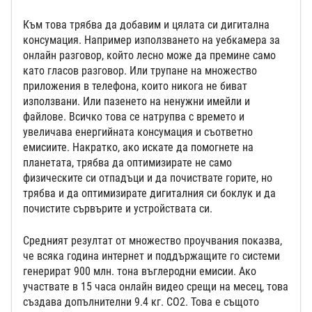
Към това трябва да добавим и цялата си дигитална
консумация. Например използването на уебкамера за
онлайн разговор, който лесно може да премине само
като гласов разговор. Или трупане на множество
приложения в телефона, които никога не биват
използвани. Или пазенето на ненужни имейли и
файлове. Всичко това се натрупва с времето и
увеличава енергийната консумация и съответно
емисиите. Накратко, ако искате да помогнете на
планетата, трябва да оптимизирате не само
физическите си отпадъци и да почиствате горите, но
трябва и да оптимизирате дигиталния си боклук и да
почистите сървърите и устройствата си.
Средният резултат от множество проучвания показва,
че всяка година интернет и поддържащите го системи
генерират 900 млн. тона въглеродни емисии. Ако
участвате в 15 часа онлайн видео срещи на месец, това
създава допълнителни 9.4 кг. СО2. Това е същото