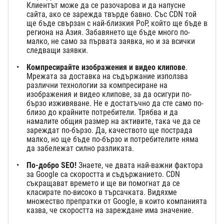
Клиентът може да се разочарова и да напусне
сайта, ако се зарежда твърде бавно. Със CDN той
ще бъде свързан с най-близкия PoP, който ще бъде в
региона на Азия. Забавянето ще бъде много по-
малко, не само за първата заявка, но и за всички
следващи заявки.
Компресирайте изображения и видео клипове
.
Мрежата за доставка на съдържание използва
различни технологии за компресиране на
изображения и видео клипове, за да осигури по-
бързо изживяване. Не е достатъчно да сте само по-
близо до крайните потребители. Трябва и да
намалите общия размер на активите, така че да се
зареждат по-бързо. Да, качеството ще пострада
малко, но ще бъде по-бързо и потребителите няма
да забележат силно разликата.
По-добро SEO!
Знаете, че двата най-важни фактора
за Google са скоростта и съдържанието. CDN
съкращават времето и ще ви помогнат да се
класирате по-високо в търсачката. Видяхме
множество препратки от Google, в които компанията
казва, че скоростта на зареждане има значение.