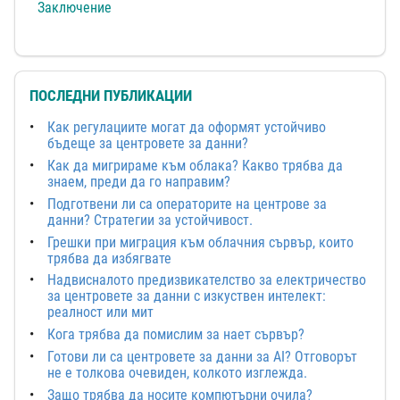
Заключение
ПОСЛЕДНИ ПУБЛИКАЦИИ
Как регулациите могат да оформят устойчиво
бъдеще за центровете за данни?
Как да мигрираме към облака? Какво трябва да
знаем, преди да го направим?
Подготвени ли са операторите на центрове за
данни? Стратегии за устойчивост.
Грешки при миграция към облачния сървър, които
трябва да избягвате
Надвисналото предизвикателство за електричество
за центровете за данни с изкуствен интелект:
реалност или мит
Кога трябва да помислим за нает сървър?
Готови ли са центровете за данни за AI? Отговорът
не е толкова очевиден, колкото изглежда.
Защо трябва да носите компютърни очила?