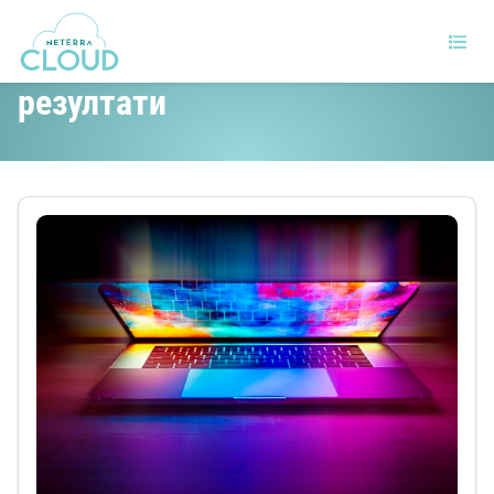
CDN за по-добри SEO
резултати