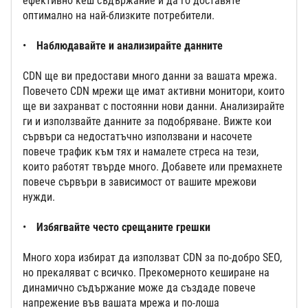
ефективно кеш съдържание и да го доставяте
оптимално на най-близките потребители.
Наблюдавайте и анализирайте данните
CDN ще ви предостави много данни за вашата мрежа.
Повечето CDN мрежи ще имат активни монитори, които
ще ви захранват с постоянни нови данни. Анализирайте
ги и използвайте данните за подобряване. Вижте кои
сървъри са недостатъчно използвани и насочете
повече трафик към тях и намалете стреса на тези,
които работят твърде много. Добавете или премахнете
повече сървъри в зависимост от вашите мрежови
нужди.
Избягвайте често срещаните грешки
Много хора избират да използват CDN за по-добро SEO,
но прекаляват с всичко. Прекомерното кеширане на
динамично съдържание може да създаде повече
напрежение във вашата мрежа и по-лоша