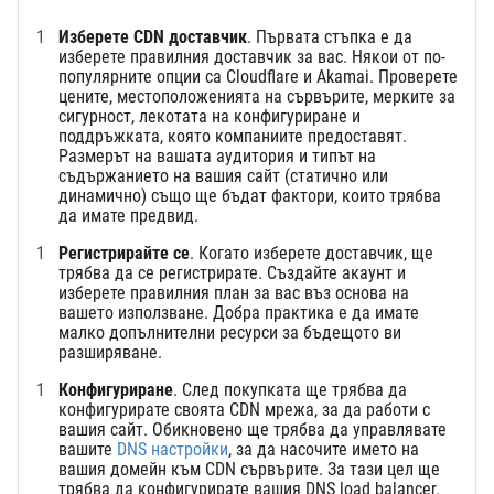
Изберете CDN доставчик
. Първата стъпка е да
изберете правилния доставчик за вас. Някои от по-
популярните опции са Cloudflare и Akamai. Проверете
цените, местоположенията на сървърите, мерките за
сигурност, лекотата на конфигуриране и
поддръжката, която компаниите предоставят.
Размерът на вашата аудитория и типът на
съдържанието на вашия сайт (статично или
динамично) също ще бъдат фактори, които трябва
да имате предвид.
Регистрирайте се
. Когато изберете доставчик, ще
трябва да се регистрирате. Създайте акаунт и
изберете правилния план за вас въз основа на
вашето използване. Добра практика е да имате
малко допълнителни ресурси за бъдещото ви
разширяване.
Конфигуриране
. След покупката ще трябва да
конфигурирате своята CDN мрежа, за да работи с
вашия сайт. Обикновено ще трябва да управлявате
вашите
DNS настройки
, за да насочите името на
вашия домейн към CDN сървърите. За тази цел ще
трябва да конфигурирате вашия DNS load balancer.