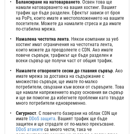
Балансиране на натоварването
. Освен това ще
намали натоварването на вашия хостинг. Вашият
трафик ще бъде разделен. Ефектът зависи от броя
на PoPs, които имате и местоположението на вашите
посетители. Можете да намалите стреса и да имате
по-стабилна мрежа.
Намалена честотна лента
. Някои компании за уеб
хостинг имат ограничения на честотната лента,
които можете да преодолеете с CDN. Ако имате
повече сървъри, трафикът ще бъде разделен и
всеки сървър ще получи част от общия трафик.
Намалете отворените сесии до главния сървър
. Ако
имате мрежа за доставка на съдържание с
множество сървъри, ще имате по-малко
потребители, свързани към всеки от сървърите. Това
ще намали напрежението върху основния ви сървър
и ще ви помогне да избегнете проблеми като твърде
много потребители едновременно.
Сигурност
. С повечето базирани на облак CDN ще
имате
DDoS защита
. Вашият трафик ще бъде
защитен и ще страдате от по-малко прекъсване.
DDoS атаките
са много чести, така че