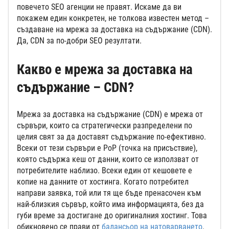
повечето SEO агенции не правят. Искаме да ви
покажем един конкретен, не толкова известен метод –
създаване на мрежа за доставка на съдържание (CDN).
Да, CDN за по-добри SEO резултати.
Какво е мрежа за доставка на
съдържание – CDN?
Mрежа за доставка на съдържание (CDN) е мрежа от
сървъри, които са стратегически разпределени по
целия свят за да доставят съдържание по-ефективно.
Всеки от тези сървъри е PoP (точка на присъствие),
която съдържа кеш от данни, които се използват от
потребителите наблизо. Всеки един от кешовете е
копие на данните от хостинга. Когато потребител
направи заявка, той или тя ще бъде пренасочен към
най-близкия сървър, който има информацията, без да
губи време за достигане до оригиналния хостинг. Това
обикновено се прави от
балансьор на натоварването
.