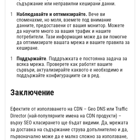
съдържание или неправилни кеширани данни.
Наблюдавайте и оптимизирайте.
Вече ви
споменахме, но моля, вземете под внимание
данните, предоставени от вашия монитор. Можете
да научите много за вашия трафик и нашите
потребители. Тази информация може да ви помогне
да оптимизирате вашата мрежа и вашите правила за
кеширане.
Поддържайте
. Поддръжката е постоянна задача за
всяка мрежа. Проверете как работят вашите
сървъри, актуализирайте каквото е необходимо и
поддържайте конфигурациите си в ред.
Заключение
Ефектите от използването на CDN – Geo DNS или Traffic
Director (най-популярните имена на CDN продукти) –
върху SEO класирането ще бъдат видими. Да, мрежата
за доставка на съдържание струва допълнително и да,
първоначално може да е малко сложно за използване,