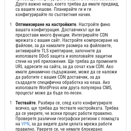
Друго важно нещо, което трябва да имате предвид,
са вашите кешове. Планирайте ги и ги
конфигурирайте по съответния начин.
Оптимизиране на настройките
. Настройте фино
вашата конфигурация. Доставчикът ще ви
предостави много функции. Интегрирайте CDN
мрежата с вашия сайт. Настройте компресиране на
файлове, за да намалите размера на файловете,
активирайте TLS криптиране, започнете да
използвате DDoS защита и използвайте защитни
стени на уеб приложения. Ще трябва да промените
URL адресите на сайта, за да сочат към CDN. Ако
имате динамично съдържание, може да се наложи
да работите с вашия CDN доставчик, за да
създадете специфична обработка на кеша. Ако
използвате WordPress или друга популярна CMS,
процесът може да бъде по-лесен.
Тествайте
. Разбира се, след като конфигурирате
всичко, ще трябва да тествате настройката. Трябва
да се уверите, че всеки процес работи правилно.
Проверете различни географски региони с помощта
на
VPN
, за да видите дали цялата мрежа работи
правилно. Уверете се, че нямате блокирано