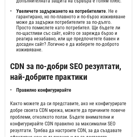
допълнителната защита на сървъра е голям плюс.
Увеличете задържането на потребителите
. Не е
гарантирано, но по-плавното и по-бързо изживяване
може да задържи потребителите за по-дълго.
Просто помислете като потребител. Ще бъдете ли
по-щастливи със сайт, който се зарежда бързо и
реагира незабавно, или ще предпочетете бавен и
досаден сайт? Логично е да изберете по-доброто
изживяване.
CDN за по-добри SEO резултати,
най-добрите практики
Правилно конфигурирайте
Както можете да си представите, ако не конфигурирате
добре своята CDN мрежа, можете да причините повече
проблеми, отколкото ползи. Бъдете внимателни и
конфигурирайте CDN правилно за максимални SEO
резултати. Трябва да настроите CDN, за да създавате