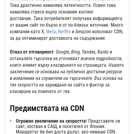
Това драстично намалява латентността. Освен това
намалява стреса върху основния хостинг
доставчик. Така потребителят получава информацията
от вашия сайт по-бързо и от по-близък източник. Много
компании като X,
Meta
,
Netflix
и Amazon използват CDN,
за да оптимизират доставката на съдържание.
Отказ от отговорност
:
Google, Bing, Yandex, Baidu и
останалите търсачки не уточняват всички подробности,
които влияят върху класирането на страницата. Нашето
заключение се основава на публично достъпни ресурси
и изявления на служители на търсачките. Въз основа на
тях скоростта на зареждане на сайта е фактор за
класиране на повечето от тях.
Предимствата на CDN
Огромно увеличение на скоростта
! Представете си
сайт, хостван в САЩ, и посетител от Япония.
Маршрутът би бил доста дълъг, ако нямаше CDN.