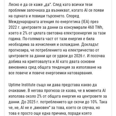
Лесно е да се каже „да“. След като всички тези
проблеми започнаха да възникват, когато AI се появи
на сцената и повиши търсенето. Според
Международната агенция по енергетика (IEA) през
2022 г. центровете за данни са консумирали 460 TWh,
което е 2% от цялата световна електроенергия за тази
година. По-голямата част от тази енергия е била
необходима за изчисления и охлаждане. Докладът
прогнозира, че потреблението на електричество от
центровете за данни ще се удвои до 2026 г. И посочва
добива на криптовалута и AI като двата основни
виновника сред общата тенденция за използване на
все повече и повече енергоемки натоварвания.
Uptime Institute също ни дава представа какво да
очакваме. В негова прогноза се казва, че в момента AI
използва около 2% от общата енергия на центровете за
данни. До 2025 г. потреблението ще скочи до 10%. Така
че, не, AI не е „виновен“ за това, което се случва, но
това е просто още една причина, поради която