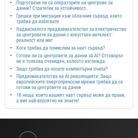
Подготвени ли са операторите на центрове за
данни? Стратегии за устойчивост.
Грешки при миграция към облачния сървър, които
трябва да избягвате
Надвисналото предизвикателство за електричество
за центровете за данни с изкуствен интелект:
реалност или мит
Кога трябва да помислим за нает сървър?
Готови ли са центровете за данни за AI? Отговорът
не е толкова очевиден, колкото изглежда.
Защо трябва да носите компютърни очила?
Предизвикателства на AI революцията: Защо
европейските енергопреносни мрежи трябва да са
готови за центровете за данни
18 неща, които вашият нает сървър може да прави,
а вие най-вероятно не знаете!