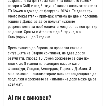
захранване на център за данни на повечето големи
пазари в САЩ е над 3 години“, казват анализаторите от
TD Cowen в доклад от февруари 2024 г. Те дават три
много показателни примера: Отнема до две и половина
години в Далас, за да се получат нужните
разрешителни за необходимата мощност за нов център
за данни. Срокът в Атланта е до 6 години, а в
Калифорния – до 7 години.
Прескачането до Европа, за проверка каква е
ситуацията на Стария континент, не дава добри
резултати. Според TD Cowen сроковете са още по-
дълги: до 8 години на водещите пазари като
Франкфурт, Лондон, Амстердам, Париж и Дъблин. И
още по-лошо – анализаторите очакват тенденцията да
продължи и сроковете за изпълнение дори може да се
удължат.
AI ли е виновен?