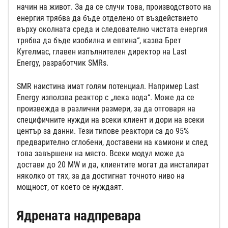
начин на живот. За да се случи това, производството на
енергия трябва да бъде отделено от въздействието
върху околната среда и следователно чистата енергия
трябва да бъде изобилна и евтина“, казва Брет
Кугелмас, главен изпълнителен директор на Last
Energy, разработчик SMRs.
SMR наистина имат голям потенциал. Например Last
Energy използва реактор с „лека вода“. Може да се
произвежда в различни размери, за да отговаря на
специфичните нужди на всеки клиент и дори на всеки
център за данни. Тези типове реактори са до 95%
предварително сглобени, доставени на камиони и след
това завършени на място. Всеки модул може да
достави до 20 MW и да, клиентите могат да инсталират
няколко от тях, за да достигнат точното ниво на
мощност, от което се нуждаят.
Ядрената надпревара