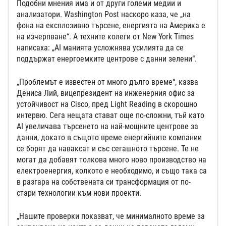
Подобни мнения има и от други големи медии и
анализатори. Washington Post наскоро каза, че „на
фона на експлозивно търсене, енергията на Америка е
на изчерпване“. А техните колеги от New York Times
написаха: „AI манията усложнява усилията да се
поддържат енергоемките центрове с данни зелени“.
„Проблемът е известен от много дълго време“, казва
Дениса Лий, вицепрезидент на инженерния офис за
устойчивост на Cisco, пред Light Reading в скорошно
интервю. Сега нещата стават още по-сложни, тъй като
AI увеличава търсенето на най-мощните центрове за
данни, докато в същото време енергийните компании
се борят да наваксат и със сегашното търсене. Те не
могат да добавят толкова много ново производство на
електроенергия, колкото е необходимо, и също така са
в разгара на собствената си трансформация от по-
стари технологии към нови проекти.
„Нашите проверки показват, че минималното време за