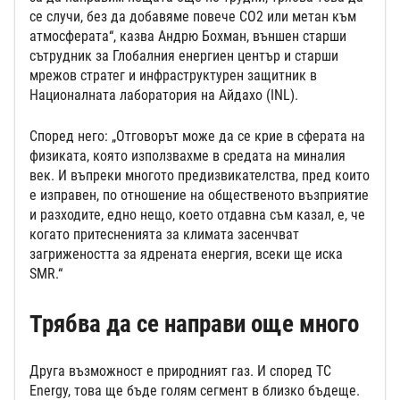
се случи, без да добавяме повече CO2 или метан към
атмосферата“, казва Андрю Бохман, външен старши
сътрудник за Глобалния енергиен център и старши
мрежов стратег и инфраструктурен защитник в
Националната лаборатория на Айдахо (INL).
Според него: „Отговорът може да се крие в сферата на
физиката, която използвахме в средата на миналия
век. И въпреки многото предизвикателства, пред които
е изправен, по отношение на общественото възприятие
и разходите, едно нещо, което отдавна съм казал, е, че
когато притесненията за климата засенчват
загрижеността за ядрената енергия, всеки ще иска
SMR.“
Трябва да се направи още много
Друга възможност е природният газ. И според TC
Energy, това ще бъде голям сегмент в близко бъдеще.