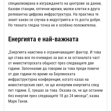
специализирана в изграждането на центрове за данни,
базови станции, оптични мрежи, малки клетки и друга
релевантна цифрова инфраструктура. На практика те
знаят какво се случва в индустрията и то доста добре.
Но тяхната гледна точка не е особено положителна.
Енергията е най-важната
„Енергията наистина е ограничаващият фактор. И това
ще става все по-очевидно за вас и за останалата част
от инвеститорската общност през следващите две
години. Започнахме да говорим за това преди повече
от две години по време на Берлинската
инфраструктурна конференция, когато казах на
инвеститорския свят, че ще изчерпим енергията след
пет години. Е, грешах за това. Оказва се, че ще останем
без енергия през следващите 18 до 24 месеца“, казва
Марк Ганзи.