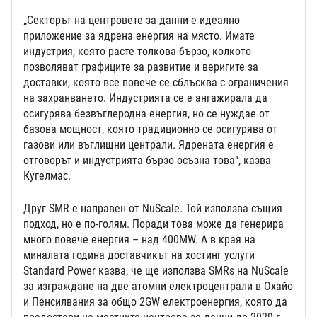
„Секторът на центровете за данни е идеално
приложение за ядрена енергия на място. Имате
индустрия, която расте толкова бързо, колкото
позволяват графиците за развитие и веригите за
доставки, която все повече се сблъсква с ограничения
на захранването. Индустрията се е ангажирала да
осигурява безвъглеродна енергия, но се нуждае от
базова мощност, която традиционно се осигурява от
газови или въглищни централи. Ядрената енергия е
отговорът и индустрията бързо осъзна това“, казва
Кугелмас.
Друг SMR е направен от NuScale. Той използва същия
подход, но е по-голям. Поради това може да генерира
много повече енергия – над 400MW. А в края на
миналата година доставчикът на хостинг услуги
Standard Power казва, че ще използва SMRs на NuScale
за изграждане на две атомни електроцентрали в Охайо
и Пенсилвания за общо 2GW електроенергия, която да