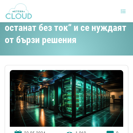
Центровете за данни ще „ще
останат без ток“ и се нуждаят
от бързи решения