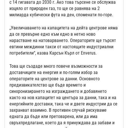
с 14 гигавата до 2030 г. Ако това търсене се обслужва
изцяло от природен газ, то ще се равнява на 2
милиарда кубически фута на ден, споменати по-горе.
„Увеличаването на капацитета на дейта центрове няма
да се превърне едно към едно в нетно ново
нарастване на натоварването. Операторите ще търсят
евтини междинни такси от настоящите индустриални
потребители“, казва Карсън Кърл от Enverus.
Това ще създаде много повече възможности за
доставчиците на енергия и по-голям избор за
операторите на центрове за данни. Основното
предизвикателство ще бъде времето и
синхронизирането на изграждането и добавянето
както на нов капацитет на центъра за данни, така и на
енергийните доставки, така че и двете индустрии да се
захранват взаимно. В противен случай рискуваме
едната да бъде или претоварена, или да има
свръхпредлагане, което да я принуждава да забави и