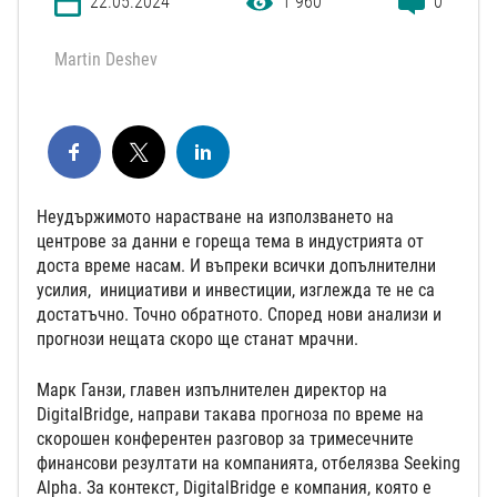
22.05.2024
1 960
0
Martin Deshev
Неудържимото нарастване на използването на
центрове за данни е гореща тема в индустрията от
доста време насам. И въпреки всички допълнителни
усилия, инициативи и инвестиции, изглежда те не са
достатъчно. Точно обратното. Според нови анализи и
прогнози нещата скоро ще станат мрачни.
Марк Ганзи, главен изпълнителен директор на
DigitalBridge, направи такава прогноза по време на
скорошен конферентен разговор за тримесечните
финансови резултати на компанията, отбелязва Seeking
Alpha. За контекст, DigitalBridge е компания, която е