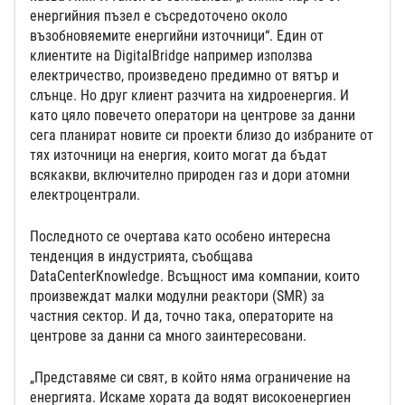
енергийния пъзел е съсредоточено около
възобновяемите енергийни източници“. Един от
клиентите на DigitalBridge например използва
електричество, произведено предимно от вятър и
слънце. Но друг клиент разчита на хидроенергия. И
като цяло повечето оператори на центрове за данни
сега планират новите си проекти близо до избраните от
тях източници на енергия, които могат да бъдат
всякакви, включително природен газ и дори атомни
електроцентрали.
Последното се очертава като особено интересна
тенденция в индустрията, съобщава
DataCenterKnowledge. Всъщност има компании, които
произвеждат малки модулни реактори (SMR) за
частния сектор. И да, точно така, операторите на
центрове за данни са много заинтересовани.
„Представяме си свят, в който няма ограничение на
енергията. Искаме хората да водят високоенергиен