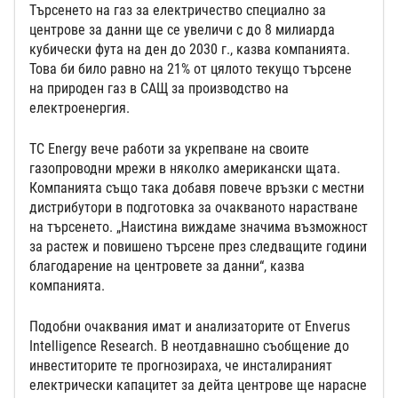
Търсенето на газ за електричество специално за
центрове за данни ще се увеличи с до 8 милиарда
кубически фута на ден до 2030 г., казва компанията.
Това би било равно на 21% от цялото текущо търсене
на природен газ в САЩ за производство на
електроенергия.
TC Energy вече работи за укрепване на своите
газопроводни мрежи в няколко американски щата.
Компанията също така добавя повече връзки с местни
дистрибутори в подготовка за очакваното нарастване
на търсенето. „Наистина виждаме значима възможност
за растеж и повишено търсене през следващите години
благодарение на центровете за данни“, казва
компанията.
Подобни очаквания имат и анализаторите от Enverus
Intelligence Research. В неотдавнашно съобщение до
инвеститорите те прогнозираха, че инсталираният
електрически капацитет за дейта центрове ще нарасне