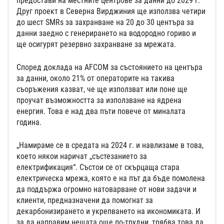
предостави на местните центрове за данни до 2029 г.
Друг проект в Северна Вирджиния ще използва четири
до шест SMRs за захранване на 20 до 30 центъра за
данни заедно с генерирането на водородно гориво и
ще осигурят резервно захранване за мрежата.
Според доклада на AFCOM за състоянието на центъра
за данни, около 21% от операторите на такива
съоръжения казват, че ще използват или поне ще
проучат възможността за използване на ядрена
енергия. Това е над два пъти повече от миналата
година.
„Намираме се в средата на 2024 г. и навлизаме в това,
което някои наричат „състезанието за
електрификация“. Състои се от скърцаща стара
електрическа мрежа, която е на път да бъде помолена
да поддържа огромно натоварване от нови задачи и
клиенти, предназначени да помогнат за
декарбонизирането и укрепването на икономиката. И
за да направим нещата още по-трудни, трябва това да