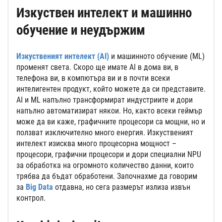
Изкуствен интелект и машинно
обучение и неудържим
Изкуственият интелект (AI)
и машинното обучение (ML)
променят света. Скоро ще имате AI в дома ви, в
телефона ви, в компютъра ви и в почти всеки
интелигентен продукт, който можете да си представите.
AI и ML напълно трансформират индустриите и дори
напълно автоматизират някои. Но, както всеки геймър
може да ви каже, графичните процесори са мощни, но и
ползват изключително много енергия. Изкуственият
интелект изисква много процесорна мощност –
процесори, графични процесори и дори специални NPU
за обработка на огромното количество данни, които
трябва да бъдат обработени. Започнахме да говорим
за
Big Data
отдавна, но сега размерът излиза извън
контрол.