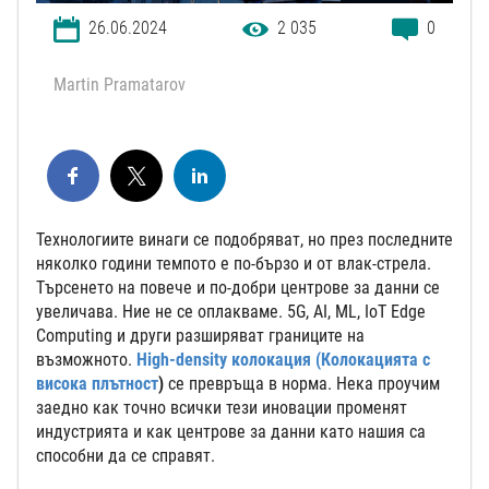
26.06.2024
2 035
0
Martin Pramatarov
Технологиите винаги се подобряват, но през последните
няколко години темпото е по-бързо и от влак-стрела.
Търсенето на повече и по-добри центрове за данни се
увеличава. Ние не се оплакваме. 5G, AI, ML, IoT Edge
Computing и други разширяват границите на
възможното.
High-density колокация (
Колокацията с
висока плътност
)
се превръща в норма. Нека проучим
заедно как точно всички тези иновации променят
индустрията и как центрове за данни като нашия са
способни да се справят.