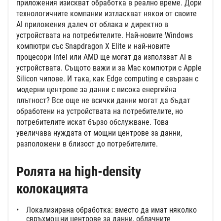
приложения изискват обработка в реално време. Дори
технологичните компании изтласкват някои от своите
AI приложения далеч от облака и директно в
устройствата на потребителите. Най-новите Windows
компютри със Snapdragon X Elite и най-новите
процесори Intel или AMD ще могат да използват AI в
устройствата. Същото важи и за Mac компютри с Apple
Silicon чипове. И така, как Edge computing е свързан с
модерни центрове за данни с висока енергийна
плътност? Все още не всички данни могат да бъдат
обработени на устройствата на потребителите, но
потребителите искат бързо обслужване. Това
увеличава нуждата от мощни центрове за данни,
разположени в близост до потребителите.
Ролята на high-density
колокацията
Локализирана обработка: вместо да имат няколко
свръхмощни центрове за данни, облачните