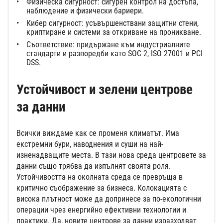
Физическа сигурност: сигурен контрол на достъпа,
наблюдение и физически бариери.
Кибер сигурност: усъвършенствани защитни стени,
криптиране и системи за откриване на проникване.
Съответствие: придържане към индустриалните
стандарти и разпоредби като SOC 2, ISO 27001 и PCI
DSS.
Устойчивост и зелени центрове
за данни
Всички виждаме как се променя климатът. Има
екстремни бури, наводнения и суши на най-
изненадващите места. В тази нова среда центровете за
данни също трябва да изпълнят своята роля.
Устойчивостта на околната среда се превръща в
критично съображение за бизнеса. Колокацията с
висока плътност може да допринесе за по-екологични
операции чрез енергийно ефективни технологии и
практики. Да, новите центрове за данни изразходват