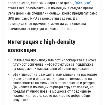
пространство, енергия и пари като цяло. „
Облаците
“
стават все по-компактни и по-мощни в същото време.
Сега дори има специални облаци, които предлагат само
GPU или само NPU за конкретни задачи. Да,
потенциалът се променя и може да се възползва
значително от подхода с висока плътност.
Интеграция с high-density
колокация
Оптимална производителност: колокацията с висока
плътност осигурява инфраструктура за поддръжка
на съвременни взискателни облачни приложения.
Ефективност на разходите: намаляване на разходите
(капиталови и оперативни) чрез оптимизиране на
използването на физическо пространство и ресурси.
Да, новите и по-мощни сървъри струват повече, но
предлагат много повече мощност от предишните
поколения. Това е, което води до по-добри общи
резултати.