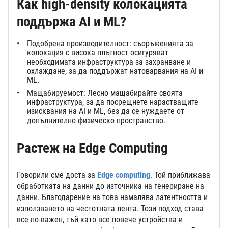
Как high-density колокацията
поддържа AI и ML?
Подобрена производителност: съоръженията за
колокация с висока плътност осигуряват
необходимата инфраструктура за захранване и
охлаждане, за да поддържат натоварвания на AI и
ML.
Мащабируемост: Лесно мащабирайте своята
инфраструктура, за да посрещнете нарастващите
изисквания на AI и ML, без да се нуждаете от
допълнително физическо пространство.
Растеж на Edge Computing
Говорили сме доста за
Edge computing
. Той приближава
обработката на данни до източника на генериране на
данни. Благодарение на това намалява латентността и
използването на честотната лента. Този подход става
все по-важен, тъй като все повече устройства и