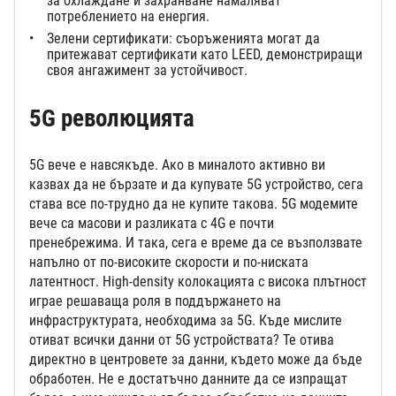
за охлаждане и захранване намаляват
потреблението на енергия.
Зелени сертификати: съоръженията могат да
притежават сертификати като LEED, демонстриращи
своя ангажимент за устойчивост.
5G революцията
5G вече е навсякъде. Ако в миналото активно ви
казвах да не бързате и да купувате 5G устройство, сега
става все по-трудно да не купите такова. 5G модемите
вече са масови и разликата с 4G е почти
пренебрежима. И така, сега е време да се възползвате
напълно от по-високите скорости и по-ниската
латентност. High-density колокацията с висока плътност
играе решаваща роля в поддържането на
инфраструктурата, необходима за 5G. Къде мислите
отиват всички данни от 5G устройствата? Те отива
директно в центровете за данни, където може да бъде
обработен. Не е достатъчно данните да се изпращат