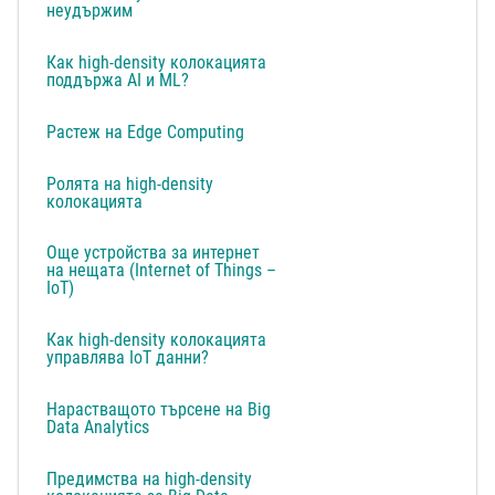
неудържим
Как high-density колокацията
поддържа AI и ML?
Растеж на Edge Computing
Ролята на high-density
колокацията
Още устройства за интернет
на нещата (Internet of Things –
IoT)
Как high-density колокацията
управлява IoT данни?
Нарастващото търсене на Big
Data Analytics
Предимства на high-density