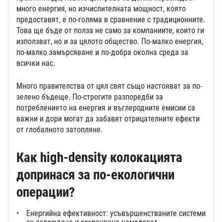
много енергия, но изчислителната мощност, която
предоставят, е по-голяма в сравнение с традиционните.
Това ще бъде от полза не само за компаниите, които ги
използват, но и за цялото общество. По-малко енергия,
по-малко замърсяване и по-добра околна среда за
всички нас.
Много правителства от цял свят също настояват за по-
зелено бъдеще. По-строгите разпоредби за
потреблението на енергия и въглеродните емисии са
важни и дори могат да забавят отрицателните ефекти
от глобалното затопляне.
Как high-density колокацията
допринася за по-екологични
операции?
Енергийна ефективност: усъвършенстваните системи