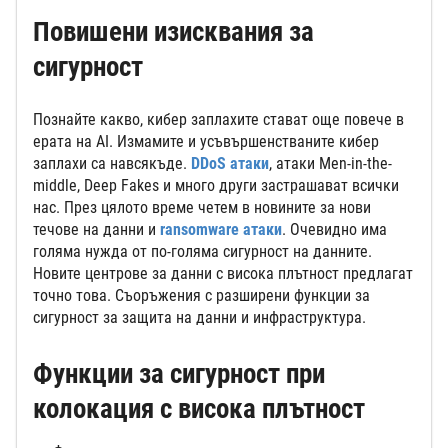
Повишени изисквания за
сигурност
Познайте какво, кибер заплахите стават още повече в
ерата на AI. Измамите и усъвършенстваните кибер
заплахи са навсякъде.
DDoS атаки
, атаки Men-in-the-
middle, Deep Fakes и много други застрашават всички
нас. През цялото време четем в новините за нови
течове на данни и
ransomware атаки
. Очевидно има
голяма нужда от по-голяма сигурност на данните.
Новите центрове за данни с висока плътност предлагат
точно това. Съоръжения с разширени функции за
сигурност за защита на данни и инфраструктура.
Функции за сигурност при
колокация с висока плътност