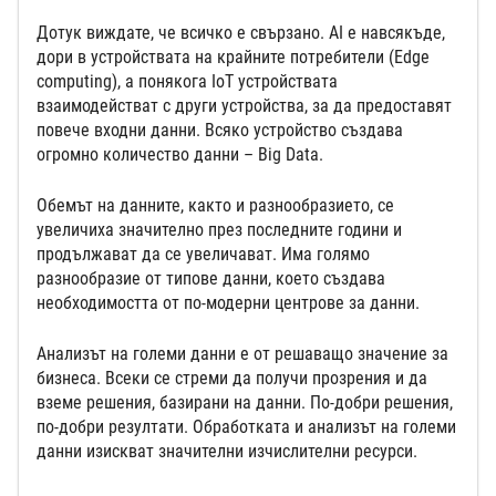
Дотук виждате, че всичко е свързано. AI е навсякъде,
дори в устройствата на крайните потребители (Edge
computing), а понякога IoT устройствата
взаимодействат с други устройства, за да предоставят
повече входни данни. Всяко устройство създава
огромно количество данни – Big Data.
Обемът на данните, както и разнообразието, се
увеличиха значително през последните години и
продължават да се увеличават. Има голямо
разнообразие от типове данни, което създава
необходимостта от по-модерни центрове за данни.
Анализът на големи данни е от решаващо значение за
бизнеса. Всеки се стреми да получи прозрения и да
вземе решения, базирани на данни. По-добри решения,
по-добри резултати. Обработката и анализът на големи
данни изискват значителни изчислителни ресурси.