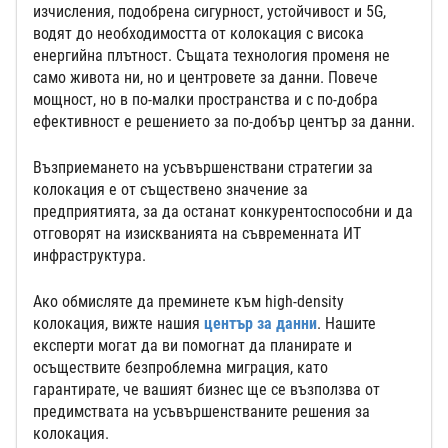
изчисления, подобрена сигурност, устойчивост и 5G,
водят до необходимостта от колокация с висока
енергийна плътност. Същата технология променя не
само живота ни, но и центровете за данни. Повече
мощност, но в по-малки пространства и с по-добра
ефективност е решението за по-добър център за данни.
Възприемането на усъвършенствани стратегии за
колокация е от съществено значение за
предприятията, за да останат конкурентоспособни и да
отговорят на изискванията на съвременната ИТ
инфраструктура.
Ако обмисляте да преминете към high-density
колокация, вижте нашия
център за данни
. Нашите
експерти могат да ви помогнат да планирате и
осъществите безпроблемна миграция, като
гарантирате, че вашият бизнес ще се възползва от
предимствата на усъвършенстваните решения за
колокация.