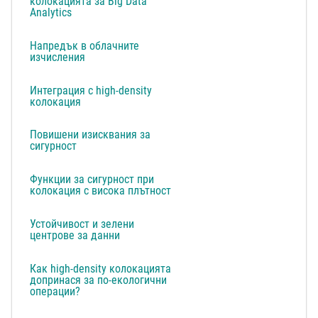
колокацията за Big Data
Analytics
Напредък в облачните
изчисления
Интеграция с high-density
колокация
Повишени изисквания за
сигурност
Функции за сигурност при
колокация с висока плътност
Устойчивост и зелени
центрове за данни
Как high-density колокацията
допринася за по-екологични
операции?