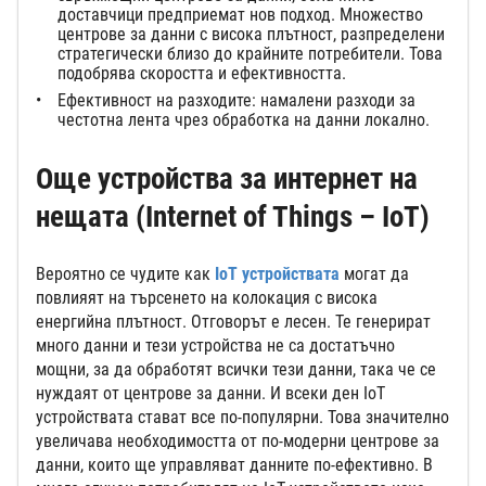
доставчици предприемат нов подход. Множество
центрове за данни с висока плътност, разпределени
стратегически близо до крайните потребители. Това
подобрява скоростта и ефективността.
Ефективност на разходите: намалени разходи за
честотна лента чрез обработка на данни локално.
Още устройства за интернет на
нещата (Internet of Things – IoT)
Вероятно се чудите как
IoT устройствата
могат да
повлияят на търсенето на колокация с висока
енергийна плътност. Отговорът е лесен. Те генерират
много данни и тези устройства не са достатъчно
мощни, за да обработят всички тези данни, така че се
нуждаят от центрове за данни. И всеки ден IoT
устройствата стават все по-популярни. Това значително
увеличава необходимостта от по-модерни центрове за
данни, които ще управляват данните по-ефективно. В