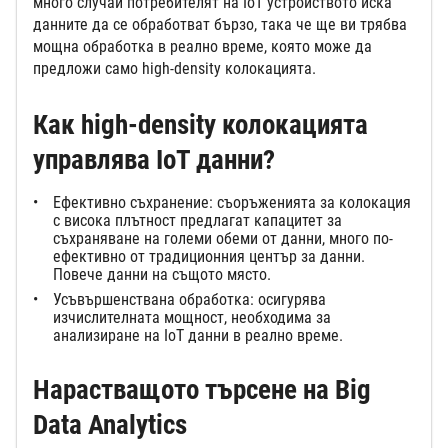
много случаи потребителят на IoT устройството иска
данните да се обработват бързо, така че ще ви трябва
мощна обработка в реално време, която може да
предложи само high-density колокацията.
Как high-density колокацията
управлява IoT данни?
Ефективно съхранение: съоръженията за колокация
с висока плътност предлагат капацитет за
съхраняване на големи обеми от данни, много по-
ефективно от традиционния център за данни.
Повече данни на същото място.
Усъвършенствана обработка: осигурява
изчислителната мощност, необходима за
анализиране на IoT данни в реално време.
Нарастващото търсене на Big
Data Analytics