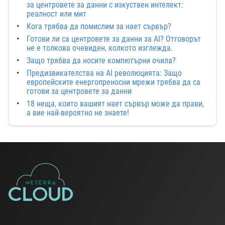
за центровете за данни с изкуствен интелект:
реалност или мит
Кога трябва да помислим за нает сървър?
Готови ли са центровете за данни за AI? Отговорът
не е толкова очевиден, колкото изглежда.
Защо трябва да носите компютърни очила?
Предизвикателства на AI революцията: Защо
европейските енергопреносни мрежи трябва да са
готови за центровете за данни
18 неща, които вашият нает сървър може да прави,
а вие най-вероятно не знаете!