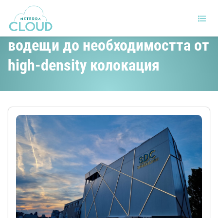
Технически тенденции,
водещи до необходимостта от
high-density колокация