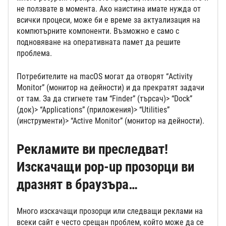
не ползвате в момента. Ако наистина имате нужда от
всички процеси, може би е време за актуализация на
компютърните компоненти. Възможно е само с
подновяване на оперативната памет да решите
проблема.
Потребителите на macOS могат да отворят “Activity
Monitor” (монитор на дейности) и да прекратят задачи
от там. За да стигнете там “Finder” (търсач)> “Dock”
(док)> “Applications” (приложения)> “Utilities”
(инструменти)> “Active Monitor” (монитор на дейности).
Рекламите ви преследват!
Изскачащи pop-up прозорци ви
дразнят в браузъра…
Много изскачащи прозорци или следващи реклами на
всеки сайт е често срещан проблем, който може да се