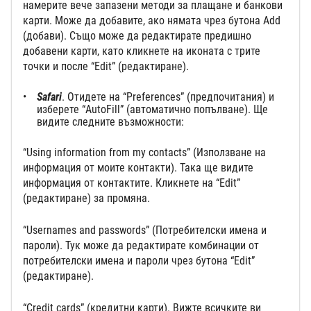
намерите вече запазени методи за плащане и банкови
карти. Може да добавите, ако нямата чрез бутона Add
(добави). Също може да редактирате предишно
добавени карти, като кликнете на иконата с трите
точки и после “Edit” (редактиране).
Safari
. Отидете на “Preferences” (предпочитания) и
изберете “AutoFill” (автоматично попълване). Ще
видите следните възможности:
“Using information from my contacts” (Използване на
информация от моите контакти). Така ще видите
информация от контактите. Кликнете на “Edit”
(редактиране) за промяна.
“Usernames and passwords” (Потребителски имена и
пароли). Тук може да редактирате комбинации от
потребителски имена и пароли чрез бутона “Edit”
(редактиране).
“Credit cards” (кредитни карти). Вижте всичките ви