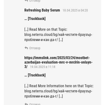
Отговор
Refreshing Baby Serum
18.04.2025 в 04:20
… [Trackback]
[…] Read More on that Topic:
blog.neterra.cloud/bg/най-честите-браузър-
проблеми-и-как-да-г/ […]
Отговор
https://immslink.com/2025/03/24/mostbet-
azerbaijan-evaluation-mrc-v-mrclrin-onlayn-
3/
19.04.2025 в 11:18
… [Trackback]
[…] Read More Information here on that Topic:
blog.neterra.cloud/bg/най-честите-браузър-
проблеми-и-как-да-г/ […]
Отговор