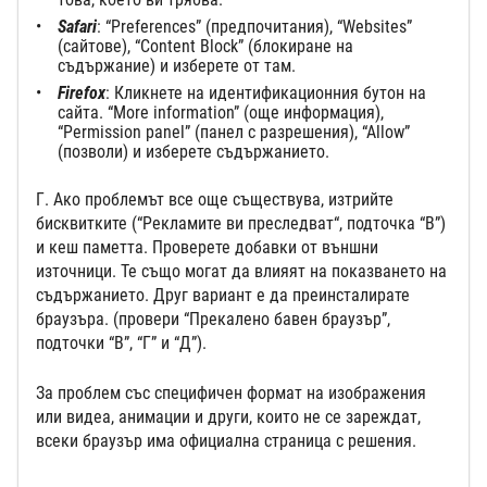
Safari
: “Preferences” (предпочитания), “Websites”
(сайтове), “Content Block” (блокиране на
съдържание) и изберете от там.
Firefox
: Кликнете на идентификационния бутон на
сайта. “More information” (още информация),
“Permission panel” (панел с разрешения), “Allow”
(позволи) и изберете съдържанието.
Г. Ако проблемът все още съществува, изтрийте
бисквитките (“Рекламите ви преследват“, подточка “В”)
и кеш паметта. Проверете добавки от външни
източници. Те също могат да влияят на показването на
съдържанието. Друг вариант е да преинсталирате
браузъра. (провери “Прекалено бавен браузър”,
подточки “В”, “Г” и “Д”).
За проблем със специфичен формат на изображения
или видеа, анимации и други, които не се зареждат,
всеки браузър има официална страница с решения.