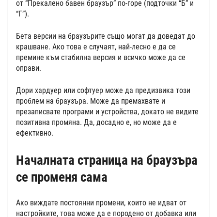
от “Прекалено бавен браузър” по-горе (подточки “Б” и
“Г”).
Бета версии на браузърите също могат да доведат до
крашване. Ако това е случаят, най-лесно е да се
премине към стабилна версия и всичко може да се
оправи.
Дори хардуер или софтуер може да предизвика този
проблем на браузъра. Може да премахвате и
презаписвате програми и устройства, докато не видите
позитивна промяна. Да, досадно е, но може да е
ефективно.
Началната страница на браузъра
се променя сама
Ако виждате постоянни промени, които не идват от
настройките, това може да е породено от добавка или