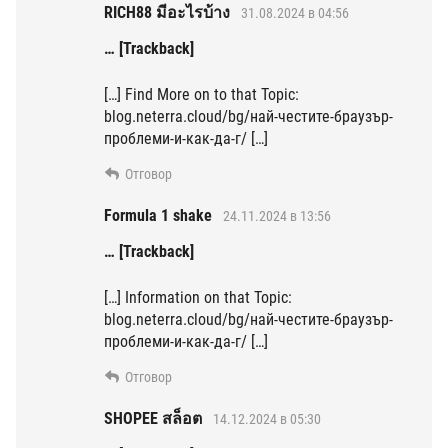
RICH88 มีอะไรบ้าง
31.08.2024 в 04:56
… [Trackback]
[…] Find More on to that Topic:
blog.neterra.cloud/bg/най-честите-браузър-
проблеми-и-как-да-г/ […]
Отговор
Formula 1 shake
24.11.2024 в 13:56
… [Trackback]
[…] Information on that Topic:
blog.neterra.cloud/bg/най-честите-браузър-
проблеми-и-как-да-г/ […]
Отговор
SHOPEE สล็อต
14.12.2024 в 05:30