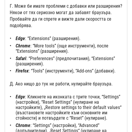
Г. Може би имате проблеми с добавки или разширения?
Някои от тях сериозно могат да забавят браузъра.
Пробвайте да ги спрете и вижте дали скоростта се
подобрява.
Edge
: “Extensions” (разширения).
Chrome
: “More tools” (още инструменти), после
“Extensions” (разширения).
Safari
: “Preferences” (предпочитания), “Extensions”
(разширения).
Firefox
: “Tools” (инструменти), “Add-ons” (добавки).
Д. Ако нищо до тук не работи, нулирайте браузъра.
Edge
: Кликнете на иконката с трите точки, “Settings”
(настройки), “Reset Settings” (нулиране на
настройките), „Restore settings to their default values“
(възстановете настройките към основните им
стойности) и потвърдете с “Reset” (нулиране).
Chrome
: “Settings” (настройки), “Advanced”
(допълнителни), „Reset Settings“ (нулиране на