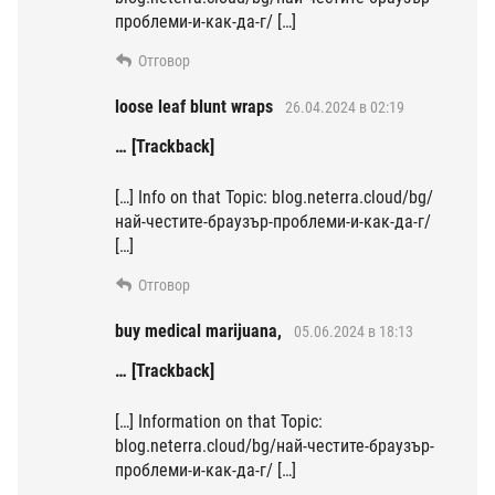
проблеми-и-как-да-г/ […]
Отговор
loose leaf blunt wraps
26.04.2024 в 02:19
… [Trackback]
[…] Info on that Topic: blog.neterra.cloud/bg/
най-честите-браузър-проблеми-и-как-да-г/
[…]
Отговор
buy medical marijuana,
05.06.2024 в 18:13
… [Trackback]
[…] Information on that Topic:
blog.neterra.cloud/bg/най-честите-браузър-
проблеми-и-как-да-г/ […]