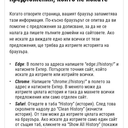
Когато отворите страница, вашият браузър запаметява
тази информация. По-късно браузърът се опитва да ви
помогне с предложения за дописване, за да не се
налага да пишете пълните домейни на сайтовете. Ако
не искате да виждате едно или всички от тези
предложения, ще трябва да изтриете историята на
браузъра.
Edge
: В полето за адреса напишете “edge://history/” и
натиснете Ентер. Потърсете точния сайт, който
искате да изтриете или изтрийте всички.
Chrome
: Напишете “chrome://history/” в полето за
адрес и натиснете Ентер. В менюто може да
изтриете цялата история и така да махнете всички
предложения или само отделен сайт.
Safari
: Отидете в таба “History” (история). След това
скролнете надолу до “Clean History” (изчисти
история). От там може да изтриете цялата история
на браузъра. Ако искате да изтриете само един сайт
от същия таб, кликнете на “Show All History” (покажи