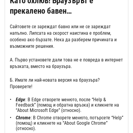
Като охлюв! Браузърът е
прекалено бавен…
Сайтовете се зареждат бавно или не се зареждат
напълно. Липсата на скорост наистина е проблем,
особено ако бързате. Нека да разберем причината и
възможните решения.
А. Първо установете дали това не е повреда в интернет
връзката, вместо на браузъра.
Б. Имате ли най-новата версия на браузъра?
Проверете!
Edge
: В Edge отворете менюто, после “Help &
Feedback” (помощ и обратна връзка) и кликнете на
“About Microsoft Edge” (относно).
Chrome
: В Chrome отворете менюто, потърсете “Help”
(помощ) и кликнете на “About Google Chrome”
(относно).