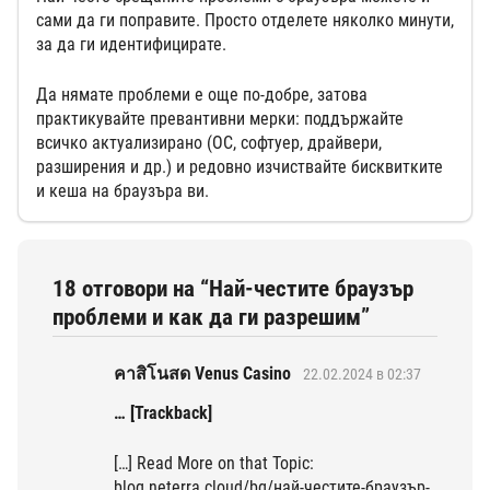
сами да ги поправите. Просто отделете няколко минути,
за да ги идентифицирате.
Да нямате проблеми е още по-добре, затова
практикувайте превантивни мерки: поддържайте
всичко актуализирано (ОС, софтуер, драйвери,
разширения и др.) и редовно изчиствайте бисквитките
и кеша на браузъра ви.
18 отговори на “Най-честите браузър
проблеми и как да ги разрешим”
คาสิโนสด Venus Casino
22.02.2024 в 02:37
… [Trackback]
[…] Read More on that Topic:
blog.neterra.cloud/bg/най-честите-браузър-