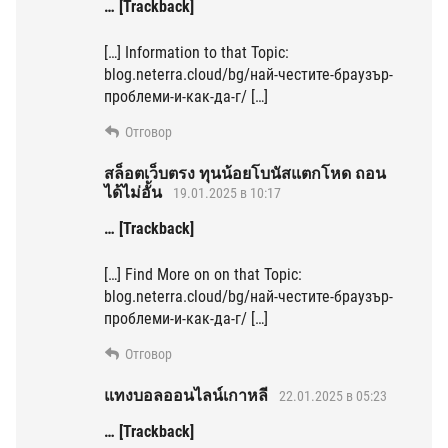
… [Trackback]
[…] Information to that Topic:
blog.neterra.cloud/bg/най-честите-браузър-
проблеми-и-как-да-г/ […]
Отговор
สล็อตเว็บตรง ทุนน้อยโบนัสแตกโหด ถอน
ได้ไม่อั้น
19.01.2025 в 10:17
… [Trackback]
[…] Find More on on that Topic:
blog.neterra.cloud/bg/най-честите-браузър-
проблеми-и-как-да-г/ […]
Отговор
แทงบอลออนไลน์เกาหลี
22.01.2025 в 05:23
… [Trackback]