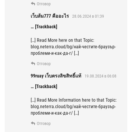
Отговор
เว็บส้ม777 คืออะไร
28.06.2024 в 01:39
… [Trackback]
[…] Read More here on that Topic:
blog.neterra.cloud/bg/най-честите-браузър-
проблеми-и-как-да-г/ […]
Отговор
99ruay เว็บตรงลิขสิทธิ์แท้
19.08.2024 в 06:08
… [Trackback]
[…] Read More Information here to that Topic:
blog.neterra.cloud/bg/най-честите-браузър-
проблеми-и-как-да-г/ […]
Отговор