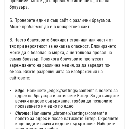
проблеми. Може да е проблем с интернета, а не на
браузъра.
Б. Проверете един и същ сайт с различни браузъри.
Може проблемът да е в конкретния сайт.
В. Често браузърите блокират страници или части от
тях при вероятност за някаква опасност. Блокирането
може да е безопасна мярка, а не толкова провал на
самия браузър. Понякога браузърите пропускат
зареждането на различна медия, за да заредят по-
бързо. Вижте разрешенията за изображения на
сайтовете:
Edge
: Напишете „edge://settings/content“ в полето за
адрес на браузъра и натиснете Ентер. За да виждате
всички видове съдържание, трябва да позволите
показването им едно по едно.
Chrome
: Напишете „chrome://settings/content“ в
полето за адрес и после натиснете Ентер. Скролнете
и ще видите всички видове съдържание. Изберете
това, което ви трябва.