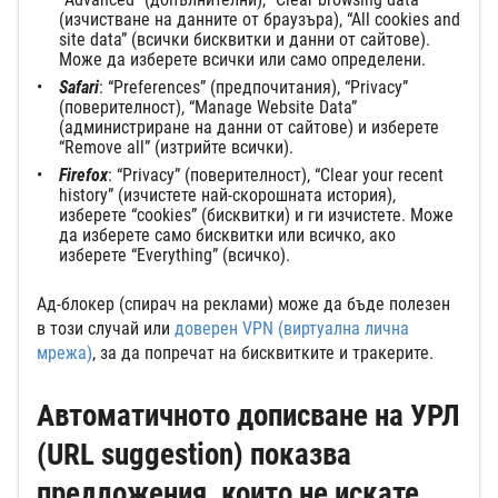
(изчистване на данните от браузъра), “All cookies and
site data” (всички бисквитки и данни от сайтове).
Може да изберете всички или само определени.
Safari
: “Preferences” (предпочитания), “Privacy”
(поверителност), “Manage Website Data”
(администриране на данни от сайтове) и изберете
“Remove all” (изтрийте всички).
Firefox
: “Privacy” (поверителност), “Clear your recent
history” (изчистете най-скорошната история),
изберете “cookies” (бисквитки) и ги изчистете. Може
да изберете само бисквитки или всичко, ако
изберете “Everything” (всичко).
Ад-блокер (спирач на реклами) може да бъде полезен
в този случай или
доверен VPN (виртуална лична
мрежа)
, за да попречат на бисквитките и тракерите.
Автоматичното дописване на УРЛ
(URL suggestion) показва
предложения, които не искате