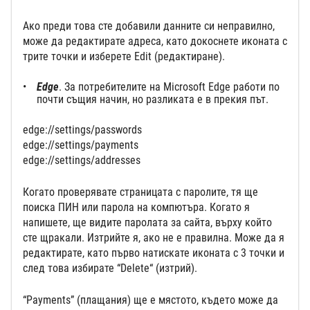
Ако преди това сте добавили данните си неправилно,
може да редактирате адреса, като докоснете иконата с
трите точки и изберете Edit (редактиране).
Edge
. За потребителите на Microsoft Edge работи по
почти същия начин, но разликата е в прекия път.
edge://settings/passwords
edge://settings/payments
edge://settings/addresses
Когато проверявате страницата с паролите, тя ще
поиска ПИН или парола на компютъра. Когато я
напишете, ще видите паролата за сайта, върху който
сте щракали. Изтрийте я, ако не е правилна. Може да я
редактирате, като първо натискате иконата с 3 точки и
след това избирате “Delete“ (изтрий).
“Payments” (плащания) ще е мястото, където може да