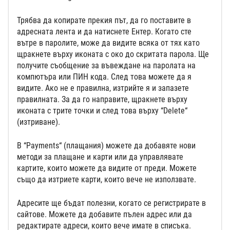
Трябва да копирате прекия път, да го поставите в
адресната лента и да натиснете Ентер. Когато сте
вътре в паролите, може да видите всяка от тях като
щракнете върху иконата с око до скритата парола. Ще
получите съобщение за въвеждане на паролата на
компютъра или ПИН кода. След това можете да я
видите. Ако не е правилна, изтрийте я и запазете
правилната. За да го направите, щракнете върху
иконата с трите точки и след това върху “Delete“
(изтриване).
В “Payments“ (плащания) можете да добавяте нови
методи за плащане и карти или да управлявате
картите, които можете да видите от преди. Можете
също да изтриете карти, които вече не използвате.
Адресите ще бъдат полезни, когато се регистрирате в
сайтове. Можете да добавите пълен адрес или да
редактирате адреси, които вече имате в списъка.