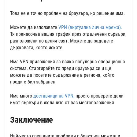
Това не е точно проблем на браузъра, но решение има.
Можете да използвате
VPN (виртуална лична мрежа).
Тя пренасочва вашия трафик през отдалечени сървъри,
разположени по целия свят. Можете да зададете
държавата, която искате.
Има VPN приложения за всяка популярна операционна
система. Стартирайте го преди браузъра си и ще
можете да посетите съдържание в региона, който
преди е бил забранен.
Има много
доставчици на VPN,
просто проверете дали
имат сървъри в желаните от вас местоположения.
Заключение
Най-често срещаните проблеми с браузъра можете и