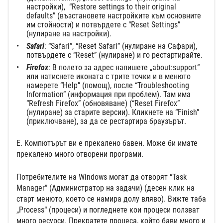
настройки), “Restore settings to their original
defaults” (възстановете настройките към основните
им стойности) и потвърдете с “Reset Settings”
(нулиране на настройки).
Safari
: “Safari”, “Reset Safari” (нулиране на Сафари),
потвърдете с “Reset” (нулиране) и го рестартирайте.
Firefox
: В полето за адрес напишете „about:support“
или натиснете иконата с трите точки и в менюто
намерете “Help” (помощ), после “Troubleshooting
Information” (информация при проблем). Там има
“Refresh Firefox” (обновяване) (“Reset Firefox”
(нулиране) за старите версии). Кликнете на “Finish”
(приключване), за да се рестартира браузърът.
Е. Компютърът ви е прекалено бавен. Може би имате
прекалено много отворени програми.
Потребителите на Windows могат да отворят “Task
Manager” (Администратор на задачи) (десен клик на
старт менюто, което се намира долу вляво). Вижте таба
„Process“ (процеси) и погледнете кои процеси ползват
много ресурси. Прекратете процеса, който бави много и