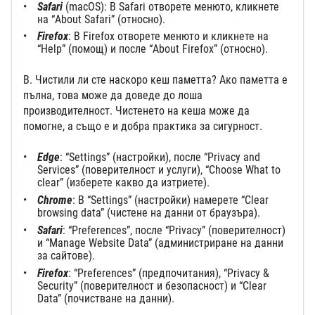
Safari
(macOS): В Safari отворете менюто, кликнете
на “About Safari” (относно).
Firefox
: В Firefox отворете менюто и кликнете на
“Help” (помощ) и после “About Firefox” (относно).
В. Чистили ли сте наскоро кеш паметта? Ако паметта е
пълна, това може да доведе до лоша
производителност. Чистенето на кеша може да
помогне, а също е и добра практика за сигурност.
Edge
: “Settings” (настройки), после “Privacy and
Services” (поверителност и услуги), “Choose What to
clear” (изберете какво да изтриете).
Chrome
: В “Settings” (настройки) намерете “Clear
browsing data” (чистене на данни от браузъра).
Safari
: “Preferences”, после “Privacy” (поверителност)
и “Manage Website Data” (администриране на данни
за сайтове).
Firefox
: “Preferences” (предпочитания), “Privacy &
Security” (поверителност и безопасност) и “Clear
Data” (почистване на данни).