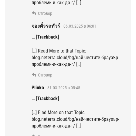
проблеми-и-как-да-г/ […]
Отговор
จองตั๋วรถทัวร์
06.03.2025 в 06:01
… [Trackback]
[…] Read More to that Topic:
blog.neterra.cloud/bg/най-честите-браузър-
проблеми-и-как-да-г/ […]
Отговор
Plinko
31.03.2025 в 05:45
… [Trackback]
[…] Find More on that Topic:
blog.neterra.cloud/bg/най-честите-браузър-
проблеми-и-как-да-г/ […]