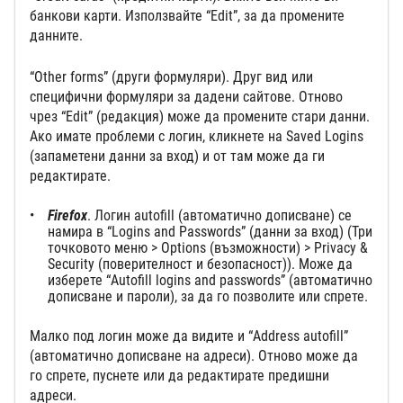
банкови карти. Използвайте “Edit”, за да промените
данните.
“Other forms” (други формуляри). Друг вид или
специфични формуляри за дадени сайтове. Отново
чрез “Edit” (редакция) може да промените стари данни.
Ако имате проблеми с логин, кликнете на Saved Logins
(запаметени данни за вход) и от там може да ги
редактирате.
Firefox
. Логин autofill (автоматично дописване) се
намира в “Logins and Passwords” (данни за вход) (Три
точковото меню > Options (възможности) > Privacy &
Security (поверителност и безопасност)). Може да
изберете “Autofill logins and passwords” (автоматично
дописване и пароли), за да го позволите или спрете.
Малко под логин може да видите и “Address autofill”
(автоматично дописване на адреси). Отново може да
го спрете, пуснете или да редактирате предишни
адреси.