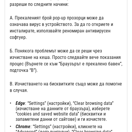
разреши по следните начини:
А. Прекаленият брой pop-up прозорци може да
означава вирус в устройството. За да го откриете и
инсталирате, използвайте реномиран антивирусен
софтуер.
Б. Понякога проблемът може да се реши чрез
изчистване на кеша. Просто следвайте вече показания
процес (Върнете се към “Браузърът е прекалено бавен”,
подточка “В”).
В. Изчистването на бисквитките също може да помогне
в случая.
Edge
: “Settings” (настройки), “Clear browsing data”
(изчистване на данните от браузъра), изберете
“cookies and saved website data” (бисквитки и
запаметени данни от сайтове) и ги изчистете.
Chrome
: “Settings” (настройки), кликнете на
“Advanced” (допълнителни), “Clear browsing data”