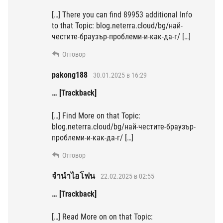
[…] There you can find 89953 additional Info
to that Topic: blog.neterra.cloud/bg/най-
честите-браузър-проблеми-и-как-да-г/ […]
Отговор
pakong188
30.01.2025 в 16:29
… [Trackback]
[…] Find More on that Topic:
blog.neterra.cloud/bg/най-честите-браузър-
проблеми-и-как-да-г/ […]
Отговор
จำนำไอโฟน
22.02.2025 в 02:55
… [Trackback]
[…] Read More on on that Topic: