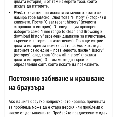
цялата история) и от там намерете този, който
искате да изтриете.
Firefox
: кликнете на иконата за менюто, която се
намира горе вдясно. След това “History” (история) и
кликнете. После “Clear recent history” (изчисти
скорошната история). От следващия прозорец
изберете само “Time range to clean and Browsing &
download history” (времеви диапазон за изчистване,
търсене и история на изтегления). Така ще изтрие
цялата история за всички сайтове. Ако искате да
изтриете само един – през менюто, после “History”
(история), след това “Show all history” (покажи
цялата история). От там може да търсите
определения сайт, който искате да премахнете.
Постоянно забиване и крашване
на браузъра
Ако вашият браузър непрекъснато крашва, причината
за проблема може да е стара версия или проблеми с
някое от допълненията. Пробвайте предложените идеи