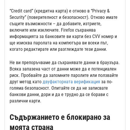
“Credit card” (кредитна карта) е отново в “Privacy &
Security” (поверителност и безопасност). Отново имате
същите възможности – да добавите, изтриете,
включите или изключите. Firefox съхранява
информацията за банковите ви карти без CVV номер и
ще изисква паролата на компютъра ви всеки път,
когато редактирате или разглеждате тези данни.
Не ви препоръчваме да съхранявате данни в браузъра.
Всяка запазена част от данни може да е потенциален
риск. Пробвайте да запомните паролите или ползвайте
друг метод като
двуфакторната верификация
за по-
голяма безопасност. Опитайте се да не записвате
банкови данни, дори и да е трудно да се борави с
различни карти.
Съдържанието е блокирано за
моята страна