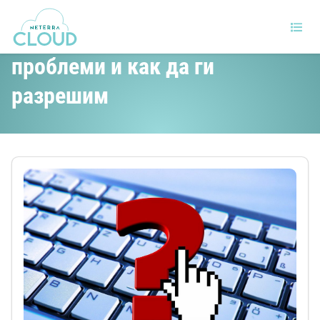
Най-честите браузър
проблеми и как да ги
разрешим