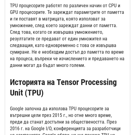
TPU процесорите работят по различен начин от CPU и
GPU процесорите. Те зареждат параметрите от паметта
и ги поставят в матрицата, която използват за
умножение, след което зареждат данни от паметта.
След това, когато се извършва умножението,
резултатите се предават от един умножител на
следващия, като едновременно с това се извършва
сумиране. Не е необходим достъп до паметта по време
на процеса, въпреки че изчислението и предаването на
данни могат да бъдат много големи.
Историята на Tensor Processing
Unit (TPU)
Google започна да използва TPU процесорите за
вътрешни цели през 2015 г., но отне много време,
преди да станат достъпни за обществеността. През
2016 г. на Google I/O, конференцията за разработчици