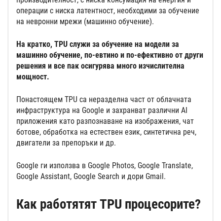
операции с ниска латентност, необходими за обучение
на невронни мрежи (машинно обучение).
На кратко, TPU служи за обучение на модели за
машинно обучение, по-евтино и по-ефективно от други
решения и все пак осигурява много изчислителна
мощност.
Понастоящем TPU са неразделна част от облачната
инфраструктура на Google и захранват различни AI
приложения като разпознаване на изображения, чат
ботове, обработка на естествен език, синтетична реч,
двигатели за препоръки и др.
Google ги използва в Google Photos, Google Translate,
Google Assistant, Google Search и дори Gmail.
Как работят
ят
TPU
процесорите
?