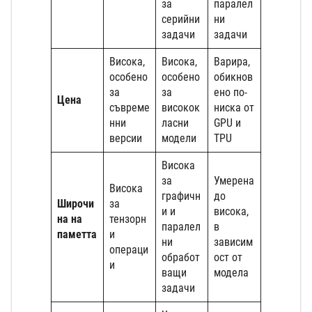
за
паралел
серийни
ни
задачи
задачи
Висока,
Висока,
Варира,
особено
особено
обикнов
за
за
ено по-
Цена
съвреме
високок
ниска от
нни
ласни
GPU и
версии
модели
TPU
Висока
за
Умерена
Висока
графичн
до
Широчи
за
и и
висока,
на на
тензорн
паралел
в
паметта
и
ни
зависим
операци
обработ
ост от
и
ващи
модела
задачи