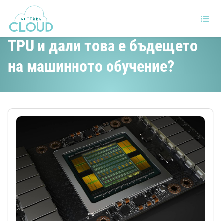
Кaкво е тензорен процесор
TPU и дали това е бъдещето
на машинното обучение?