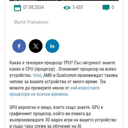
07.08.2024
5 435
0
Martin Pramatarov
Какво е тензорен процесор TPU? Със сигурност знаете
какво е CPU (процесор) . Основният процесор на всяко
устройство.
Intel
, AMD и Qualcomm произвеждат такива
чипове за вашите устройства от много време. Тук
можете да проверите някои от
най-известните
процесори на всички времена
.
GPU вероятно е нещо, което също знаете. GPU е
графичният процесор, който ви помага да
възпроизвеждате 3D видео игри на вашето устройство
и също така служи за обучение на AI.