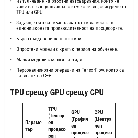
Изпълняване на работни натоварвания, които не
изискват специализираното ускорение, осигурено от
TPU или GPU.
Задачи, които се възползват от гъвкавостта и
еднонишковата производителност на процесорите.
Бързо създаване на прототипи.
Опростени модели с кратък период на обучение.
Малки модели с малки партиди.
Персонализирани операции на TensorFlow, които са
написани на C++.
TPU срещу GPU срещу CPU
TPU
GPU
CPU
(Тензор
(Графич
(Центра
Параме
ен
ен
лен
тър
процесо
процесо
процесо
рен