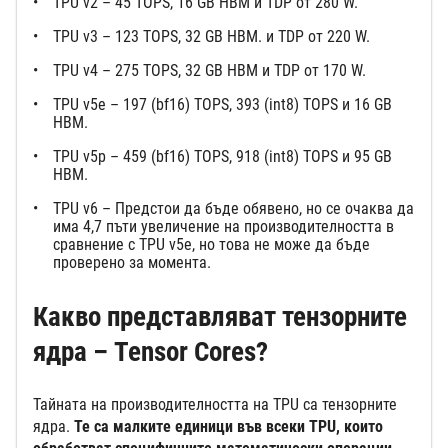
TPU v2 – 45 TOPS, 16 GB HBM и TDP от 280 W.
TPU v3 – 123 TOPS, 32 GB HBM. и TDP от 220 W.
TPU v4 – 275 TOPS, 32 GB HBM и TDP от 170 W.
TPU v5e – 197 (bf16) TOPS, 393 (int8) TOPS и 16 GB
HBM.
TPU v5p – 459 (bf16) TOPS, 918 (int8) TOPS и 95 GB
HBM.
TPU v6 – Предстои да бъде обявено, но се очаква да
има 4,7 пъти увеличение на производителността в
сравнение с TPU v5e, но това не може да бъде
проверено за момента.
Какво представляват тензорните
ядра – Tensor Cores?
Тайната на производителността на TPU са тензорните
ядра.
Те са малките единици във всеки TPU, които