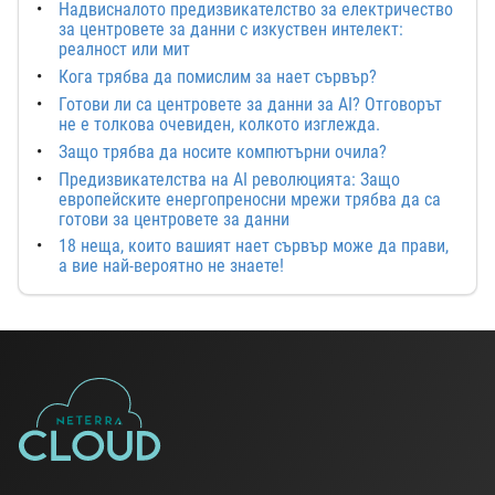
Надвисналото предизвикателство за електричество
за центровете за данни с изкуствен интелект:
реалност или мит
Кога трябва да помислим за нает сървър?
Готови ли са центровете за данни за AI? Отговорът
не е толкова очевиден, колкото изглежда.
Защо трябва да носите компютърни очила?
Предизвикателства на AI революцията: Защо
европейските енергопреносни мрежи трябва да са
готови за центровете за данни
18 неща, които вашият нает сървър може да прави,
а вие най-вероятно не знаете!