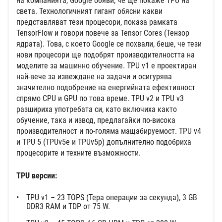
на компанията, Google обяви, че ще покаже TPU на
света. Технологичният гигант обясни какви
представляват тези процесори, показа рамката
TensorFlow и говори повече за Tensor Cores (Тензор
ядрата). Това, с което Google се похвали, беше, че тези
нови процесори ще подобрят производителността на
моделите за машинно обучение. TPU v1 е проектиран
най-вече за извеждане на задачи и осигурява
значително подобрение на енергийната ефективност
спрямо CPU и GPU по това време. TPU v2 и TPU v3
разшириха употребата си, като включиха както
обучение, така и извод, предлагайки по-висока
производителност и по-голяма мащабируемост. TPU v4
и TPU 5 (TPUv5e и TPUv5p) допълнително подобриха
процесорите и техните възможности.
TPU версии:
TPU v1 – 23 TOPS (Тера операции за секунда), 3 GB
DDR3 RAM и TDP от 75 W.