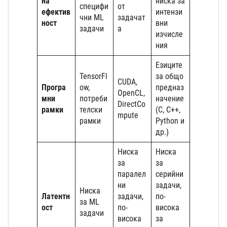
на
ниска за
специфи
от
ефектив
интензи
чни ML
задачат
ност
вни
задачи
а
изчисле
ния
Езиците
TensorFl
за общо
CUDA,
Програ
ow,
предназ
OpenCL,
мни
потреби
начение
DirectCo
рамки
телски
(C, C++,
mpute
рамки
Python и
др.)
Ниска
Ниска
за
за
паралел
серийни
ни
задачи,
Ниска
Латентн
задачи,
по-
за ML
ост
по-
висока
задачи
висока
за