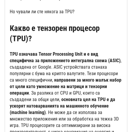
Но чували ли сте някога за TPU?
Какво е тензорен процесор
(TPU)?
TPU означава Tensor Processing Unit и е вид
специфична за приложението интегрална схема (ASIC)
,
създадена от Google. ASIC устройствата станаха
популярни с бума на крипто валутите. Тези процесори
са много специфични,
направени за много малък набор
от цели като умножение на матрици и тензорни
операции
. За разлика от CPU и GPU, които са
създадени за общи цели,
основната цел на TPU е да
ускорят натоварванията на машинното обучение
(
machine learning
)
. Не може да се използва за
множество приложения или за обработка на тежка 3D
игра. TPU процесорите са оптимизирани за висока
производителност, с ниска консумация на енергия и