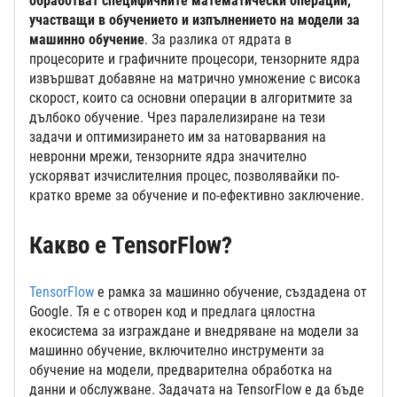
обработват специфичните математически операции,
участващи в обучението и изпълнението на модели за
машинно обучение
. За разлика от ядрата в
процесорите и графичните процесори, тензорните ядра
извършват добавяне на матрично умножение с висока
скорост, които са основни операции в алгоритмите за
дълбоко обучение. Чрез паралелизиране на тези
задачи и оптимизирането им за натоварвания на
невронни мрежи, тензорните ядра значително
ускоряват изчислителния процес, позволявайки по-
кратко време за обучение и по-ефективно заключение.
Какво е TensorFlow?
TensorFlow
е рамка за машинно обучение, създадена от
Google. Тя е с отворен код и предлага цялостна
екосистема за изграждане и внедряване на модели за
машинно обучение, включително инструменти за
обучение на модели, предварителна обработка на
данни и обслужване. Задачата на TensorFlow е да бъде