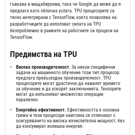
гъвкава и мащабируема, така че Google да може да я
предлага като облачна услуга. TPU процесорите са
тясно интегрирани с TensorFlow, което позволява на
разработчиците да използват силата на TPU
безпроблемно в рамките на работните си процеси на
TensorFlow.
Предимства на TPU
Висока производителност
. За някои специфични
задачи на машинното обучение този тип процесор
предлага превъзходна производителност. TPU
процесорите могат драстично да намалят времето
за обучение и да ускорят заключенията. Тензорите
могат да изпълняват множество операции
паралелно.
Енергийна ефективност.
Ефективността е основна
грижа и тези процесори наистина се отличават с
осигуряването на висока изчислителна мощност, без
да консумират излишна енергия.