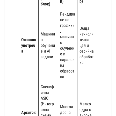
р)
р)
блок)
Рендира
не на
графики
Обща
,
Машинн
изчисли
машинн
Основна
о
телна
о
употреб
обучени
цел и
обучени
а
е и AI
серийна
е и
задачи
обработ
паралел
ка
на
обработ
ка
Специф
ична
ASIC
(Интегр
Малко
Многоя
ална
ядра с
Архитек
дрена
схема
висока