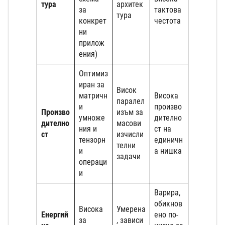
тура
архитек
за
тактова
тура
конкрет
честота
ни
прилож
ения)
Оптимиз
иран за
Висок
матричн
Висока
паралел
и
произво
Произво
изъм за
умноже
дително
дително
масови
ния и
ст на
ст
изчисли
тензорн
единичн
телни
и
а нишка
задачи
операци
и
Варира,
обикнов
Висока
Умерена
Енергий
ено по-
за
, зависи