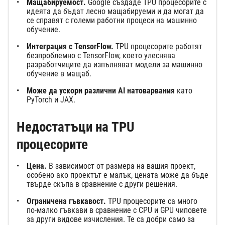
Мащабируемост.
Google създаде TPU процесорите с
идеята да бъдат лесно мащабируеми и да могат да
се справят с големи работни процеси на машинно
обучение.
Интеграция с TensorFlow.
TPU процесорите работят
безпроблемно с TensorFlow, което улеснява
разработчиците да изпълняват модели за машинно
обучение в мащаб.
Може да ускори различни AI натоварвания
като
PyTorch и JAX.
Недостатъци на TPU
процесорите
Цена.
В зависимост от размера на вашия проект,
особено ако проектът е малък, цената може да бъде
твърде скъпа в сравнение с други решения.
Ограничена гъвкавост.
TPU процесорите са много
по-малко гъвкави в сравнение с CPU и GPU чиповете
за други видове изчисления. Те са добри само за