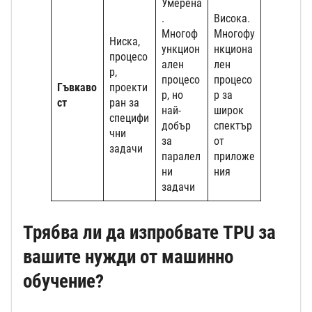
Умерена
.
Висока.
Многоф
Многофу
Ниска,
ункцион
нкциона
процесо
ален
лен
р,
процесо
процесо
Гъвкаво
проекти
р, но
р за
ст
ран за
най-
широк
специфи
добър
спектър
чни
за
от
задачи
паралел
приложе
ни
ния
задачи
Трябва ли да изпробвате TPU за
вашите нужди от машинно
обучение?