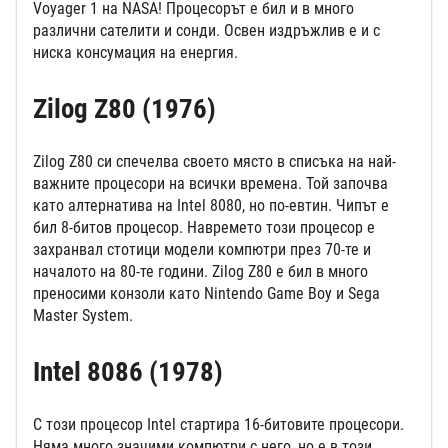
Voyager 1 на NASA! Процесорът е бил и в много
различни сателити и сонди. Освен издръжлив е и с
ниска консумация на енергия.
Zilog Z80 (1976)
Zilog Z80 си спечелва своето място в списъка на най-
важните процесори на всички времена. Той започва
като алтернатива на Intel 8080, но по-евтин. Чипът е
бил 8-битов процесор. Навремето този процесор е
захранвал стотици модели компютри през 70-те и
началото на 80-те години. Zilog Z80 е бил в много
преносими конзоли като Nintendo Game Boy и Sega
Master System.
Intel 8086 (1978)
С този процесор Intel стартира 16-битовите процесори.
Няма много значими компютри с него, но е в този