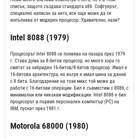
списък, защото създава стандарта x86. Софтуерът,
специално написан за него, все още може да се
изпълнява от модерен процесор. Удивително, нали?
Intel 8088 (1979)
Процесорът Intel 8088 се появява на пазара през 1979
г. Става дума за 8-битов процесор, но много хора го
смятат за хибриден 16-битов/8-битов процесор. Имал е
16-битова архитектура, но вътре е имал шина за данни
с 8 бита. Благодарение на този микс той може да
работи с 16-битови операции. Бил е съвместим с 8086, с
минимални или никакви модификации. Intel 8088 е бил
процесорът в първия персонален компютър (PC) на
IBM, пуснат през 1981 г.
Motorola 68000 (1980)