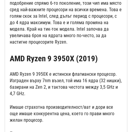
подобрение спрямо 6-то поколение, този чип има място
сред най-важните процесори на всички времена. Това е
голям скок за Intel, след дълъг период с процесори, с
до 4 ядра максимум. Това е и голяма промяна на
модела. Край на тик-ток модела. Intel започва да
увеличава броя на ядрата много по-често, за да
настигне процесорите Ryzen.
AMD Ryzen 9 3950X (2019)
AMD Ryzen 9 3950X е истински флагмански процесор.
Изграден върху 7nm възел, той има 16 ядра (32 нишки),
базирани на Zen 2, и тактова честота между 3,5 GHz и
4,7 GHz.
Имаше страхотна производителност/ват и дори все
още имаше конкурентна цена, което го прави много
желан процесор.