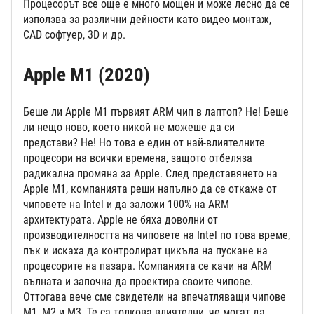
Процесорът все още е много мощен и може лесно да се
използва за различни дейности като видео монтаж,
CAD софтуер, 3D и др.
Apple M1 (2020)
Беше ли Apple M1 първият ARM чип в лаптоп? Не! Беше
ли нещо ново, което никой не можеше да си
представи? Не! Но това е един от най-влиятелните
процесори на всички времена, защото отбеляза
радикална промяна за Apple. След представянето на
Apple M1, компанията реши напълно да се откаже от
чиповете на Intel и да заложи 100% на ARM
архитектурата. Apple не бяха доволни от
производителността на чиповете на Intel по това време,
пък и искаха да контролират цикъла на пускане на
процесорите на пазара. Компанията се качи на ARM
вълната и започна да проектира своите чипове.
Оттогава вече сме свидетели на впечатляващи чипове
M1, M2 и M3. Те са толкова влиятелни, че могат да