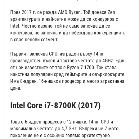
През 2017 г. се ражда AMD Ryzen. Той донася Zen
архитектурата и най-сетне може да се конкурира с
Intel. Честно казано, той не само започва да се
конкурира, но започна и да побеждава конкуренцията
в своя ценови сегмент.
Първият включва CPU, изграден върху 14nm
производствен възел и тактова честота до 4GHz. Един
от най-известните от тях е Ryzen 7 1700. Той става
наистина популярен сред геймърите и овърклокърите.
Има 8-ядрен, 16-нишков процесор и много атрактивна
цена.
Intel Core i7-8700K (2017)
Това е 6-ядрен процесор с 12 нишки, 14nm CPU и
максимална честота до 4,7 GHz. Въпреки че 7-мото
поколение не е с особено голямо архитектурно