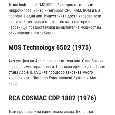
Texas Instrument TMS1000 е бил един от първите
микрочипове, които интегрират CPU, RAM, ROM и I/O
портове в един чип. Индустрията доста харесва този
чип и го интегрира в множество калкулатори и
часовници, предоставяйки изчислителна мощност на
обикновените потребители.
MOS Technology 6502 (1975)
Ако сте фен на Apple, познавате този чип. Стив Возняк
е експериментирал с него. По-късно един от дизайните
става Apple II. Същият процесор захранва много
конзоли като Nintendo Entertainment System и Atari
2600.
RCA COSMAC CDP 1802 (1976)
Този процесор има извънземна слава. Бил е във