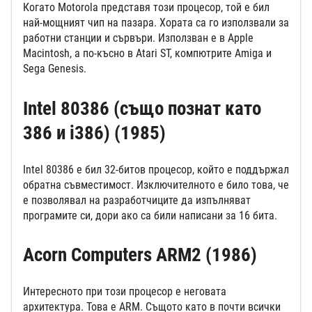
Когато Motorola представя този процесор, той е бил
най-мощният чип на пазара. Хората са го използвали за
работни станции и сървъри. Използван е в Apple
Macintosh, а по-късно в Atari ST, компютрите Amiga и
Sega Genesis.
Intel 80386 (също познат като
386 и i386) (1985)
Intel 80386 е бил 32-битов процесор, който е поддържал
обратна съвместимост. Изключителното е било това, че
е позволявал на разработчиците да изпълняват
програмите си, дори ако са били написани за 16 бита.
Acorn Computers ARM2 (1986)
Интересното при този процесор е неговата
архитектура. Това е ARM. Същото като в почти всички