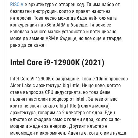
RISC-V
е архитектура с отворен код. Тя има набор от
безплатни инструкции, които я правят наистина
интересна. Това лесно може да бъде най-голямата
конкуренция на x86 и ARM в бъдеще. Тя вече се
използва в много малки устройства и потенциално
може да замени ARM в бъдеще, но все още е твърде
рано да се каже.
Intel Core i9-12900K (2021)
Intel Core i9-12900K е завръщане. Това е 10nm процесор
Alder Lake с архитектура big-little. Нищо ново, когато
става въпрос за CPU индустрията, но това беше
първият настолен процесор от Intel.. За тези от вас,
които не знаят какво е big-little (голяма-малка)
архитектура, говорим за 2 клъстера от ядра. Един
клъстер се създава само с големи ядра, които са по-
мощни и жадни за енергия. Другият клъстер е
маломощен и икономичен. Идеята е, когато има нужда