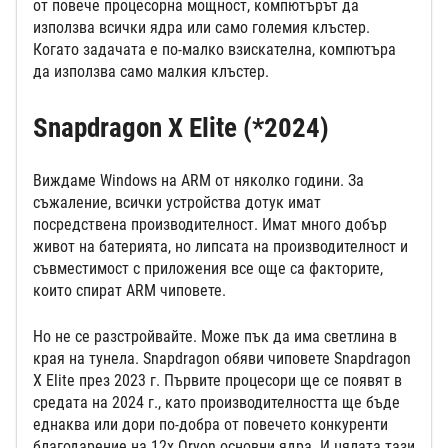
от повече процесорна мощност, компютърът да
използва всички ядра или само големия клъстер.
Когато задачата е по-малко взискателна, компютъра
да използва само малкия клъстер.
Snapdragon X Elite (*2024)
Виждаме Windows на ARM от няколко години. За
съжаление, всички устройства дотук имат
посредствена производителност. Имат много добър
живот на батерията, но липсата на производителност и
съвместимост с приложения все още са факторите,
които спират ARM чиповете.
Но не се разстройвайте. Може пък да има светлина в
края на тунела. Snapdragon обяви чиповете Snapdragon
X Elite през 2023 г. Първите процесори ще се появят в
средата на 2024 г., като производителността ще бъде
еднаква или дори по-добра от повечето конкуренти
благодарение на 12x Oryon основни ядра. И цялата тази