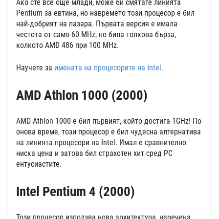
Ако сте все още млади, може би смятате линията
Pentium за евтина, но навремето този процесор е бил
най-добрият на пазара. Първата версия е имала
честота от само 60 MHz, но била толкова бърза,
колкото AMD 486 при 100 MHz.
Научете за
имената на процесорите на Intel.
AMD Athlon 1000 (2000)
AMD Athlon 1000 е бил първият, който достига 1GHz! По
онова време, този процесор е бил чудесна алтернатива
на линията процесори на Intel. Имал е сравнително
ниска цена и затова бил страхотен хит сред PC
ентусиастите.
Intel Pentium 4 (2000)
Този процесор използва нова архитектура, наречена