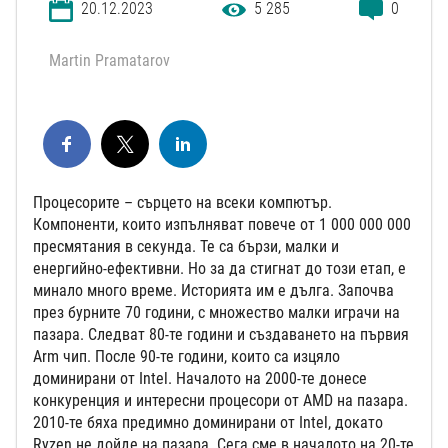
20.12.2023
5 285
0
Martin Pramatarov
Процесорите – сърцето на всеки компютър.
Компоненти, които изпълняват повече от 1 000 000 000
пресмятания в секунда. Те са бързи, малки и
енергийно-ефективни. Но за да стигнат до този етап, е
минало много време. Историята им е дълга. Започва
през бурните 70 години, с множество малки играчи на
пазара. Следват 80-те години и създаването на първия
Arm чип. После 90-те години, които са изцяло
доминирани от Intel. Началото на 2000-те донесе
конкуренция и интересни процесори от AMD на пазара.
2010-те бяха предимно доминирани от Intel, докато
Ryzen не дойде на пазара. Сега сме в началото на 20-те