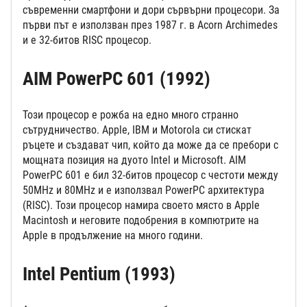
съвременни смартфони и дори сървърни процесори. За
първи път е използван през 1987 г. в Acorn Archimedes
и е 32-битов RISC процесор.
AIM PowerPC 601 (1992)
Този процесор е рожба на едно много странно
сътрудничество. Apple, IBM и Motorola си стискат
ръцете и създават чип, който да може да се пребори с
мощната позиция на дуото Intel и Microsoft. AIM
PowerPC 601 е бил 32-битов процесор с честоти между
50MHz и 80MHz и е използвал PowerPC архитектура
(RISC). Този процесор намира своето място в Apple
Macintosh и неговите подобрения в компютрите на
Apple в продължение на много години.
Intel Pentium (1993)