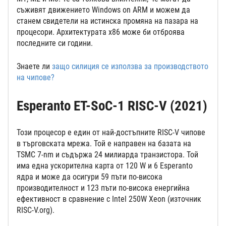
съживят движението Windows on ARM и можем да
станем свидетели на истинска промяна на пазара на
процесори. Архитектурата x86 може би отброява
последните си години.
Знаете ли
защо силиция се използва за производството
на чипове?
Esperanto ET-SoC-1 RISC-V (2021)
Този процесор е един от най-достъпните RISC-V чипове
в търговската мрежа. Той е направен на базата на
TSMC 7-nm и съдържа 24 милиарда транзистора. Той
има една ускорителна карта от 120 W и 6 Esperanto
ядра и може да осигури 59 пъти по-висока
производителност и 123 пъти по-висока енергийна
ефективност в сравнение с Intel 250W Xeon (източник
RISC-V.org).