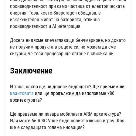
производителност при само частица от електрическата
енергия. Това, което Snapdragon обещава, е
изключителен живот на батерията, отлична
производителност и AI интеграция.
Досега видяхме впечатляващи бенчмаркове, но докато
не получим продукта в ръцете си, не можем да сме
сигурни, че този процесор ще остане в списъка ни.
Заключение
И така, какво ще ни донесе бъдещето? Ще приемем ли
квантовата
или ще продължим да използваме x86
архитектурата?
Ще превземе ли пазара мобилната ARM архитектура?
Или може би RISC-V ще бъде новият ключов играч. Коя
ще е следващата голяма иновация?