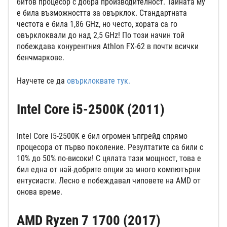
битов процесор с добра производителност. Тайната му
е била възможността за овърклок. Стандартната
честота е била 1,86 GHz, но често, хората са го
овърклоквали до над 2,5 GHz! По този начин той
побеждава конурентния Athlon FX-62 в почти всички
бенчмаркове.
Научете се да
овърклоквате тук.
Intel Core i5-2500K (2011)
Intel Core i5-2500K е бил огромен ъпгрейд спрямо
процесора от първо поколение. Резултатите са били с
10% до 50% по-високи! С цялата тази мощност, това е
бил една от най-добрите опции за много компютърни
ентусиасти. Лесно е побеждавал чиповете на AMD от
онова време.
AMD Ryzen 7 1700 (2017)