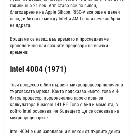
години нна 21 век. Arm става все по-силен,
благодарение на Apple Silicon, RISC-V все още е далеч
назад и битката между Intel и AMD е най-вече за броя
на ядрата.
Връщаме се назад във времето и проследяваме
хронологично най-важните процесори на всички
времена:
Intel 4004 (1971)
Този процесор е бил първият микропроцесор наличен в
търговската мрежа. Както подсказва името, това е 4-
битов процесор, първоначално проектиран за
калкулатора Busicom 141-PF. Това е бил и момента, в
който Intel осъзнава, че бъдещето ще се основава на
микропроцесорите.
Intel 4004 е бил използван и в някои от първите дейта