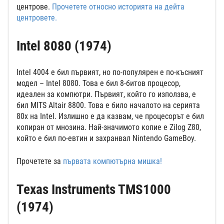
центрове.
Прочетете относно историята на дейта
центровете.
Intel 8080 (1974)
Intel 4004 е бил първият, но по-популярен е по-късният
модел – Intel 8080. Това е бил 8-битов процесор,
идеален за компютри. Първият, който го използва, е
бил MITS Altair 8800. Това е било началото на серията
80x на Intel. Излишно е да казвам, че процесорът е бил
копиран от мнозина. Най-значимото копие е Zilog Z80,
който е бил по-евтин и захранвал Nintendo GameBoy.
Прочетете за
първата компютърна мишка!
Texas Instruments TMS1000
(1974)