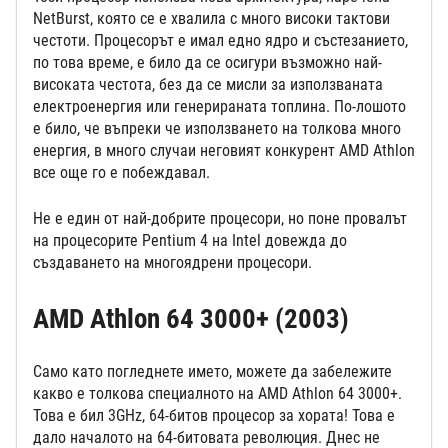
NetBurst, която се е хвалила с много високи тактови
честоти. Процесорът е имал едно ядро и състезанието,
по това време, е било да се осигури възможно най-
високата честота, без да се мисли за използваната
електроенергия или генерираната топлина. По-лошото
е било, че въпреки че използването на толкова много
енергия, в много случаи неговият конкурент AMD Athlon
все още го е побеждавал.
Не е един от най-добрите процесори, но поне провалът
на процесорите Pentium 4 на Intel довежда до
създаването на многоядрени процесори.
AMD Athlon 64 3000+ (2003)
Само като погледнете името, можете да забележите
какво е толкова специалното на AMD Athlon 64 3000+.
Това е бил 3GHz, 64-битов процесор за хората! Това е
дало началото на 64-битовата революция. Днес не