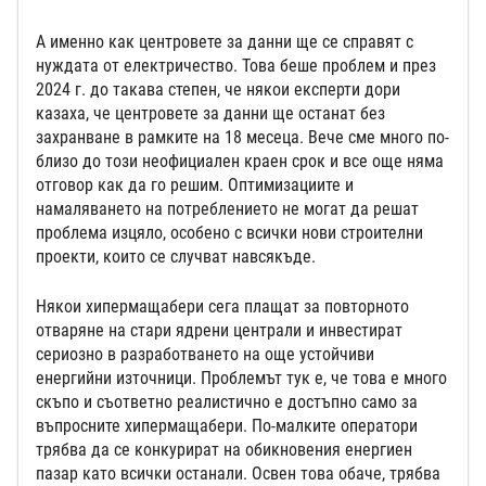
А именно как центровете за данни ще се справят с
нуждата от електричество. Това беше проблем и през
2024 г. до такава степен, че някои експерти дори
казаха, че центровете за данни ще останат без
захранване в рамките на 18 месеца. Вече сме много по-
близо до този неофициален краен срок и все още няма
отговор как да го решим. Оптимизациите и
намаляването на потреблението не могат да решат
проблема изцяло, особено с всички нови строителни
проекти, които се случват навсякъде.
Някои хипермащабери сега плащат за повторното
отваряне на стари ядрени централи и инвестират
сериозно в разработването на още устойчиви
енергийни източници. Проблемът тук е, че това е много
скъпо и съответно реалистично е достъпно само за
въпросните хипермащабери. По-малките оператори
трябва да се конкурират на обикновения енергиен
пазар като всички останали. Освен това обаче, трябва