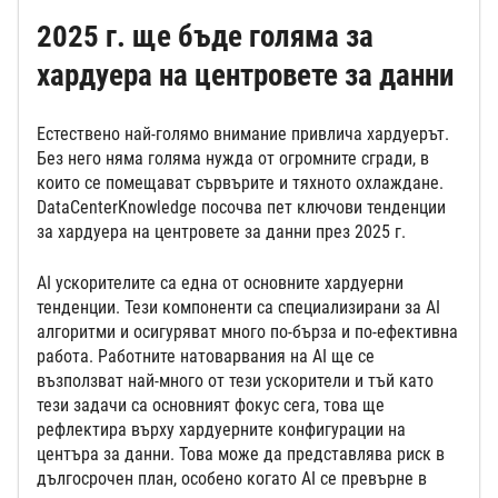
2025 г. ще бъде голяма за
хардуера на центровете за данни
Естествено най-голямо внимание привлича хардуерът.
Без него няма голяма нужда от огромните сгради, в
които се помещават сървърите и тяхното охлаждане.
DataCenterKnowledge посочва пет ключови тенденции
за хардуера на центровете за данни през 2025 г.
AI ускорителите са една от основните хардуерни
тенденции. Тези компоненти са специализирани за AI
алгоритми и осигуряват много по-бърза и по-ефективна
работа. Работните натоварвания на AI ще се
възползват най-много от тези ускорители и тъй като
тези задачи са основният фокус сега, това ще
рефлектира върху хардуерните конфигурации на
центъра за данни. Това може да представлява риск в
дългосрочен план, особено когато AI се превърне в