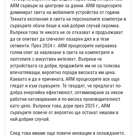
ARM сървъри за центрове за данни. ARM процесорите
доминират света на мобилните устройства от години.
Тяхната експанзия в света на персоналните компютри и
сървърите обаче беше в най-добрия случай скромна.
Въпреки това те никога не се отказват и продължават
да се опитват да спечелят пазарен дял и в тези
сегменти. През 2024 г. ARM процесорите направиха
голям опит за навлизане в света на компютрите и
лаптопите с изкуствен интелект. Въпреки че
устройствата са добри, продажбите им не са толкова
впечатляващи, вероятно поради високата им цена.
Каквато и да е причината, ARM процесорите все още
гледат и към сървърите. Те твърдят, че предлагат по-
добра енергийна ефективност, оптимизирани за някои
работни натоварвания и по-висока производителност
като цяло. Въпреки това, дори през 2025 г., ARM
сървърите повече от вероятно ще останат нишови в
най-добрия случай.
След това имаме още повече иновации в охлаждането.