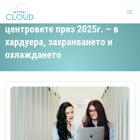
Големи промени за дейта
центровете през 2025г. – в
хардуера, захранването и
охлаждането