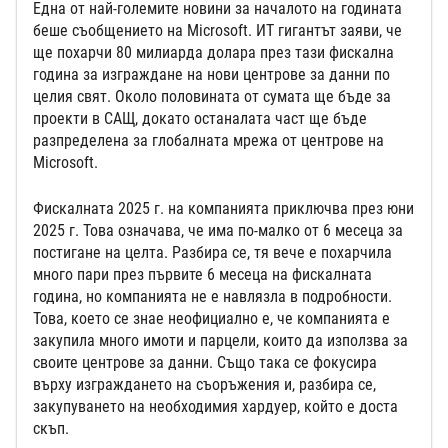
Една от най-големите новини за началото на годината
беше съобщението на Microsoft. ИТ гигантът заяви, че
ще похарчи 80 милиарда долара през тази фискална
година за изграждане на нови центрове за данни по
целия свят. Около половината от сумата ще бъде за
проекти в САЩ, докато останалата част ще бъде
разпределена за глобалната мрежа от центрове на
Microsoft.
Фискалната 2025 г. на компанията приключва през юни
2025 г. Това означава, че има по-малко от 6 месеца за
постигане на целта. Разбира се, тя вече е похарчила
много пари през първите 6 месеца на фискалната
година, но компанията не е навлязла в подробности.
Това, което се знае неофициално е, че компанията е
закупила много имоти и парцели, които да използва за
своите центрове за данни. Също така се фокусира
върху изграждането на съоръжения и, разбира се,
закупуването на необходимия хардуер, който е доста
скъп.