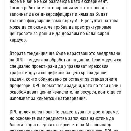
норма и вече не се разглежда като експеримент.
Тогава работните натоварвания могат отново да
започнат да се диверсифицират и няма да бъдат
толкова фокусирани само върху AI. В резултат на това
може да се окаже, че трябва да преструктурираме
центровете за данни и да добавим по-балансиран
хардуер.
Втората тенденция ще бъде нарастващото внедряване
на DPU – модули за обработка на данни. Тези модули са
специално проектирани да управляват мрежовия
трафик и други специфични за центъра за данни
задачи, които обикновено се оставят за стандартните
процесори. DPU поемат тези задачи, като по този начин
освобождават ценни изчислителни ресурси, които да се
използват за клиентски натоварвания.
DPU далеч не са нови. Те съществуват от доста време,
но основните им предимства започнаха наистина да
блестят едва след като търсенето на AI започна да