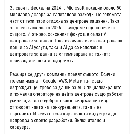
За своята фискална 2024 г. Microsoft похарчи около 50
милиарда долара за капиталови разходи. По-голямата
част от тези пари отидоха за центрове за данни. Така
че през фискалната 2025 г. виждаме още повече от
същото. И отново, основният фокус ще бъдат AI
центровете за данни. Това означава както центрове за
данни за AI услуги, така и AI да се използва в
центровете за данни за оптимизиране на тяхната
производителност и поддръжка.
Разбира се, други компании правят същото. Всички
големи имена – Google, AWS, Meta и т.н. също
изграждат центрове за данни за AI. Специализираните
и по-малки оператори на дейта центрове също работят
усилено, за да подобрят своите съоръжения и да
отговорят както на конкуренцията, така и на
търсенето. И всичко това кара цялата индустрия да
напредва в своите разработки. Включително и
хардуера.