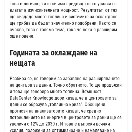
Това е логично, като се има предвид колко усилия се
влагат в изчислителната мощност. Резултатът от тях
ще създаде много топлина и системите за охлаждане
ще трябва да бъдат значително подобрени. Както се
очаква, това е голяма тема, така че нека я разширим
още повече.
Годината за охлаждане на
нещата
Разбира се, не говорим за забавяне на разширяването
на центъра за данни. Точно обратното. То ще продължи
и това ще генерира много топлина. Всъщност
DataCenter Knowledge дори казва, че в центровете за
данни се образува „топлинна криза“. Обобщени
прогнози на анализаторите казват, че средно
потреблението на енергия в центровете за данни ще се
увеличи с 12% до 2030 г. И това е въпреки всички
усилия, положени за оптимизиране и намаляване на