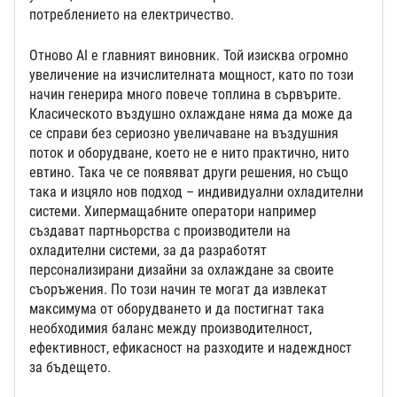
потреблението на електричество.
Отново AI е главният виновник. Той изисква огромно
увеличение на изчислителната мощност, като по този
начин генерира много повече топлина в сървърите.
Класическото въздушно охлаждане няма да може да
се справи без сериозно увеличаване на въздушния
поток и оборудване, което не е нито практично, нито
евтино. Така че се появяват други решения, но също
така и изцяло нов подход – индивидуални охладителни
системи. Хипермащабните оператори например
създават партньорства с производители на
охладителни системи, за да разработят
персонализирани дизайни за охлаждане за своите
съоръжения. По този начин те могат да извлекат
максимума от оборудването и да постигнат така
необходимия баланс между производителност,
ефективност, ефикасност на разходите и надеждност
за бъдещето.