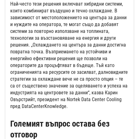
Най-често тези решения включват хибридни системи,
които комбинират въздушно и течно охлаждане. В
зависимост от местоположението на центъра за данни
и нуждите на оператора, те могат също да добавят
системи за повторно използване на топлината,
технологии за възстановяване на енергия и други
решения. „Охлаждането на центъра за данни достигна
повратна точка. Възприемането на устойчиви и
енергийно ефективни решения ще позволи на
операторите да процъфтяват в бъдеще. Тъй като
ограниченията на ресурсите се засилват, далновидните
стратегии за охлаждане вече не са просто опция – те
са от съществено значение за оцеляването и успеха на
индустрията на центровете за данни“, казва Карин
Овърстрийт, президент на Nortek Data Center Cooling
пред DataCenterKnowledge.
Големият въпрос остава без
отговор