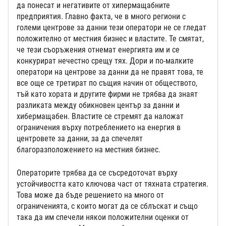
да понесат и негативите от хипермащабните
предприятия. Главно факта, че в много региони с
големи центрове за данни тези оператори не се гледат
положително от местния бизнес и властите. Те смятат,
че тези съоръжения отнемат енергията им и се
конкурират нечестно срещу тях. Дори и по-малките
оператори на центрове за данни да не правят това, те
все още се третират по същия начин от обществото,
тъй като хората и другите фирми не трябва да знаят
разликата между обикновен център за данни и
хибермащабен. Властите се стремят да наложат
ограничения върху потреблението на енергия в
центровете за данни, за да спечелят
благоразположението на местния бизнес.
Операторите трябва да се съсредоточат върху
устойчивостта като ключова част от тяхната стратегия.
Това може да бъде решението на много от
ограниченията, с които могат да се сблъскат и също
така да им спечели някои положителни оценки от