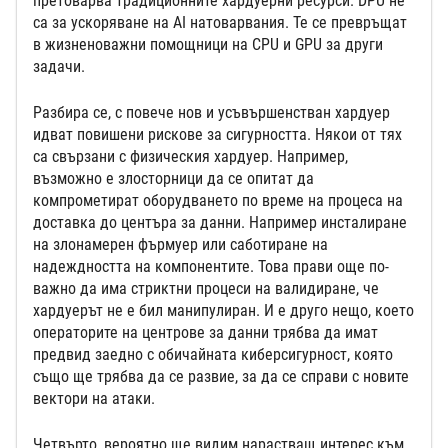
претоварва традиционните хардуерни ресурси. DPU не
са за ускоряване на AI натоварвания. Те се превръщат
в жизненоважни помощници на CPU и GPU за други
задачи.
Разбира се, с повече нов и усъвършенстван хардуер
идват повишени рискове за сигурността. Някои от тях
са свързани с физическия хардуер. Например,
възможно е злосторници да се опитат да
компрометират оборудването по време на процеса на
доставка до центъра за данни. Например инсталиране
на злонамерен фърмуер или саботиране на
надеждността на компонентите. Това прави още по-
важно да има стриктни процеси на валидиране, че
хардуерът не е бил манипулиран. И е друго нещо, което
операторите на центрове за данни трябва да имат
предвид заедно с обичайната киберсигурност, която
също ще трябва да се развие, за да се справи с новите
вектори на атаки.
Четвърто, вероятно ще видим нарастващ интерес към