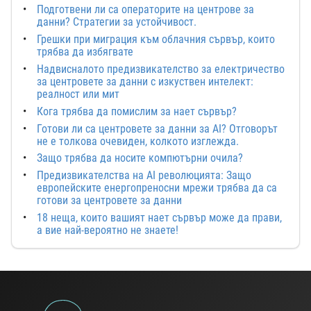
Подготвени ли са операторите на центрове за
данни? Стратегии за устойчивост.
Грешки при миграция към облачния сървър, които
трябва да избягвате
Надвисналото предизвикателство за електричество
за центровете за данни с изкуствен интелект:
реалност или мит
Кога трябва да помислим за нает сървър?
Готови ли са центровете за данни за AI? Отговорът
не е толкова очевиден, колкото изглежда.
Защо трябва да носите компютърни очила?
Предизвикателства на AI революцията: Защо
европейските енергопреносни мрежи трябва да са
готови за центровете за данни
18 неща, които вашият нает сървър може да прави,
а вие най-вероятно не знаете!