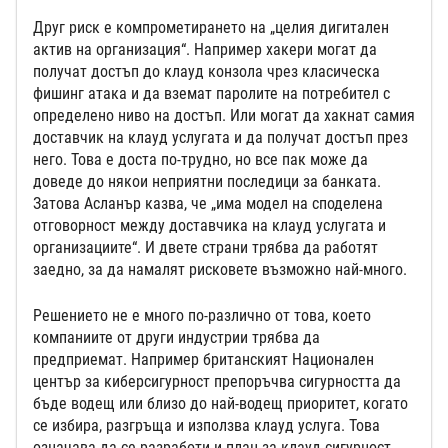
Друг риск е компрометирането на „целия дигитален
актив на организация“. Например хакери могат да
получат достъп до клауд конзола чрез класическа
фишинг атака и да вземат паролите на потребител с
определено ниво на достъп. Или могат да хакнат самия
доставчик на клауд услугата и да получат достъп през
него. Това е доста по-трудно, но все пак може да
доведе до някои неприятни последици за банката.
Затова Асланър казва, че „има модел на споделена
отговорност между доставчика на клауд услугата и
организациите“. И двете страни трябва да работят
заедно, за да намалят рисковете възможно най-много.
Решението не е много по-различно от това, което
компаниите от други индустрии трябва да
предприемат. Например британският Национален
център за киберсигурност препоръчва сигурността да
бъде водещ или близо до най-водещ приоритет, когато
се избира, разгръща и използва клауд услуга. Това
означава да се разработи и план за клауд сигурност,