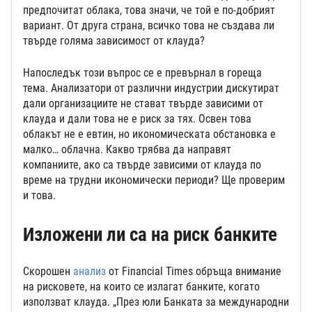
предпочитат облака, това значи, че той е по-добрият
вариант. От друга страна, всичко това не създава ли
твърде голяма зависимост от клауда?
Напоследък този въпрос се е превърнал в гореща
тема. Анализатори от различни индустрии дискутират
дали организациите не стават твърде зависими от
клауда и дали това не е риск за тях. Освен това
облакът не е евтин, но икономическата обстановка е
малко… облачна. Какво трябва да направят
компаниите, ако са твърде зависими от клауда по
време на трудни икономически периоди? Ще проверим
и това.
Изложени ли са на риск банките
Скорошен
анализ
от Financial Times обръща внимание
на рисковете, на които се излагат банките, когато
използват клауда. „През юли Банката за международни