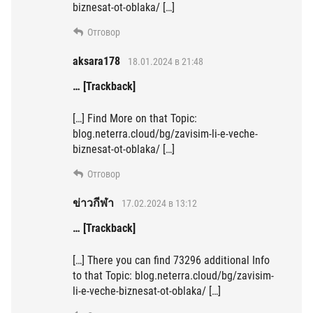
biznesat-ot-oblaka/ […]
Отговор
aksara178
18.01.2024 в 21:48
… [Trackback]
[…] Find More on that Topic:
blog.neterra.cloud/bg/zavisim-li-e-veche-
biznesat-ot-oblaka/ […]
Отговор
ข่าวกีฬา
17.02.2024 в 13:12
… [Trackback]
[…] There you can find 73296 additional Info
to that Topic: blog.neterra.cloud/bg/zavisim-
li-e-veche-biznesat-ot-oblaka/ […]