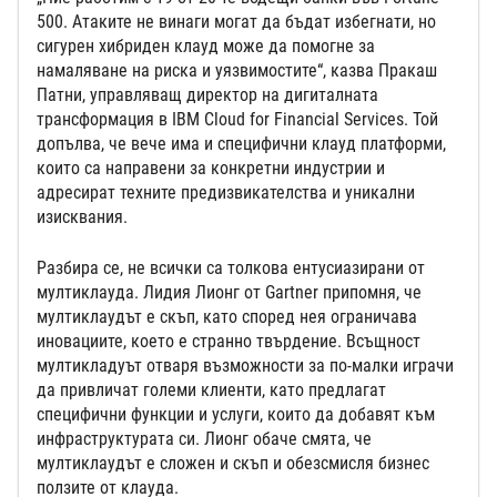
500. Атаките не винаги могат да бъдат избегнати, но
сигурен хибриден клауд може да помогне за
намаляване на риска и уязвимостите“, казва Пракаш
Патни, управляващ директор на дигиталната
трансформация в IBM Cloud for Financial Services. Той
допълва, че вече има и специфични клауд платформи,
които са направени за конкретни индустрии и
адресират техните предизвикателства и уникални
изисквания.
Разбира се, не всички са толкова ентусиазирани от
мултиклауда. Лидия Лионг от Gartner припомня, че
мултиклаудът е скъп, като според нея ограничава
иновациите, което е странно твърдение. Всъщност
мултикладуът отваря възможности за по-малки играчи
да привличат големи клиенти, като предлагат
специфични функции и услуги, които да добавят към
инфраструктурата си. Лионг обаче смята, че
мултиклаудът е сложен и скъп и обезсмисля бизнес
ползите от клауда.