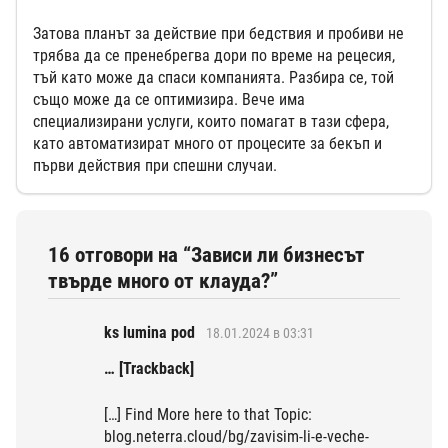
Затова планът за действие при бедствия и пробиви не
трябва да се пренебрегва дори по време на рецесия,
тъй като може да спаси компанията. Разбира се, той
също може да се оптимизира. Вече има
специализирани услуги, които помагат в тази сфера,
като автоматизират много от процесите за бекъп и
първи действия при спешни случаи.
16 отговори на “Зависи ли бизнесът
твърде много от клауда?”
ks lumina pod
18.01.2024 в 03:31
… [Trackback]
[…] Find More here to that Topic:
blog.neterra.cloud/bg/zavisim-li-e-veche-