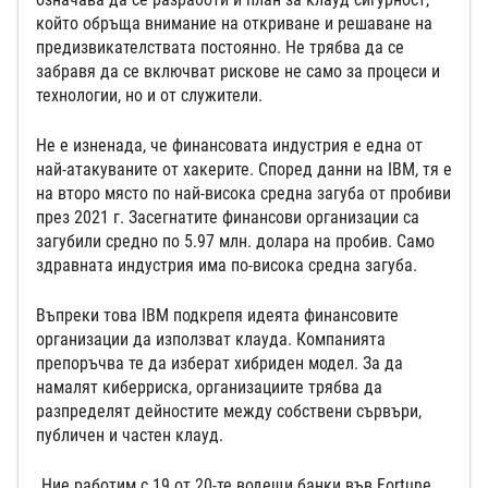
който обръща внимание на откриване и решаване на
предизвикателствата постоянно. Не трябва да се
забравя да се включват рискове не само за процеси и
технологии, но и от служители.
Не е изненада, че финансовата индустрия е една от
най-атакуваните от хакерите. Според данни на IBM, тя е
на второ място по най-висока средна загуба от пробиви
през 2021 г. Засегнатите финансови организации са
загубили средно по 5.97 млн. долара на пробив. Само
здравната индустрия има по-висока средна загуба.
Въпреки това IBM подкрепя идеята финансовите
организации да използват клауда. Компанията
препоръчва те да изберат хибриден модел. За да
намалят киберриска, организациите трябва да
разпределят дейностите между собствени сървъри,
публичен и частен клауд.
„Ние работим с 19 от 20-те водещи банки във Fortune