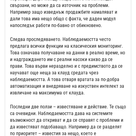
свързани, но може да са източник на проблеми.
Например защо изведнъж продажбите намаляват и
дали това има нещо общо с факта, че даден модул
напоследък работи по-бавно от обикновено.
Следва проследяването. Наблюдаемостта често
предлага всички функции на класическия мониторинг.
Това означава получаване на данни в реално време, но
и надграждането им с реални насоки какво да се
прави. Това върви неразделно и с предимството да се
научават още неща за клауд средата чрез
наблюдаемостта. А това отваря вратата за по-добра
автоматизация и внедряване на изкуствен интелект за
извличане на максимума от клауда.
Последни две ползи – известяване и действие. Те също
са очевидни. Наблюдаемостта дава на системите
възможност да откриват и да се справят с проблеми и
да известяват подобаващо. Например да се разделят
по приоритет – известия за нещо, което е