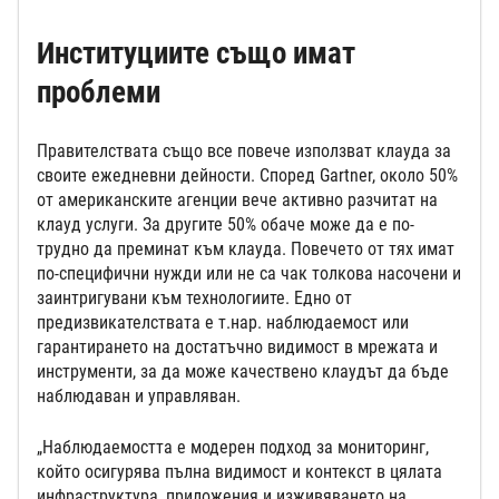
Институциите също имат
проблеми
Правителствата също все повече използват клауда за
своите ежедневни дейности. Според Gartner, около 50%
от американските агенции вече активно разчитат на
клауд услуги. За другите 50% обаче може да е по-
трудно да преминат към клауда. Повечето от тях имат
по-специфични нужди или не са чак толкова насочени и
заинтригувани към технологиите. Едно от
предизвикателствата е т.нар. наблюдаемост или
гарантирането на достатъчно видимост в мрежата и
инструменти, за да може качествено клаудът да бъде
наблюдаван и управляван.
„Наблюдаемостта е модерен подход за мониторинг,
който осигурява пълна видимост и контекст в цялата
инфраструктура, приложения и изживяването на