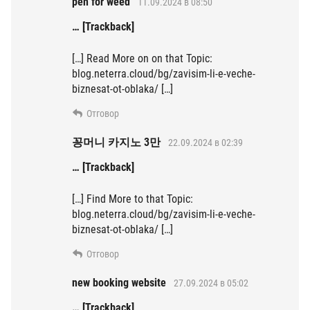
pen for weed
11.09.2024 в 08:50
… [Trackback]
[…] Read More on on that Topic:
blog.neterra.cloud/bg/zavisim-li-e-veche-
biznesat-ot-oblaka/ […]
Отговор
꽁머니 카지노 3만
22.09.2024 в 02:39
… [Trackback]
[…] Find More to that Topic:
blog.neterra.cloud/bg/zavisim-li-e-veche-
biznesat-ot-oblaka/ […]
Отговор
new booking website
27.09.2024 в 05:02
… [Trackback]