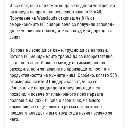
И все пак, не е невъзможно да се подобри употребата
на клауда по време на рецесия, казва IoTForAll.
Проучване на Wanclouds открива, че 81% от
американските ИТ лидери вече са получили заповеди
да не увеличават разходите за клауд или дори да ги
свият.
Но това е лесно да се каже, трудно да се направи.
Затова ИТ мениджърите трябва да са изобретателно,
за да постигнат баланса между оптимизиране на
разходите, но и запазване на производителността и
продуктивността на нужните нива. Особено, когато 53%
от американските ИТ лидери казват, че са се
сблъскали с непредвидени клауд разходи и са
похарчили повече от планираното през първата
половина на 2022 г. Това е ясен знак, че много
компании все още влизат в ритъм с това какво
предлага клаудът и им е трудно да научат всичко за
него.