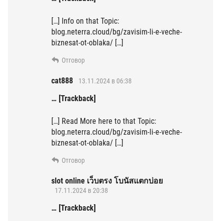
[…] Info on that Topic:
blog.neterra.cloud/bg/zavisim-li-e-veche-
biznesat-ot-oblaka/ […]
Отговор
cat888
13.11.2024 в 06:38
… [Trackback]
[…] Read More here to that Topic:
blog.neterra.cloud/bg/zavisim-li-e-veche-
biznesat-ot-oblaka/ […]
Отговор
slot online เว็บตรง โบนัสแตกบ่อย
17.11.2024 в 20:38
… [Trackback]