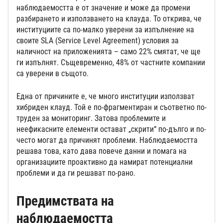
наблюдаемостта е от значение и може да промени
разбирането и използването на клауда. То открива, че
институциите са по-малко уверени за изпълнение на
своите SLA (Service Level Agreement) условия за
наличност на приложенията – само 22% смятат, че ще
ги изпълнят. Същевременно, 48% от частните компании
са уверени в същото.
Една от причините е, че много институции използват
хибриден клауд. Той е по-фрагментиран и съответно по-
труден за мониторинг. Затова проблемите и
неефикасните елементи остават „скрити“ по-дълго и по-
често могат да причинят проблеми. Наблюдаемостта
решава това, като дава повече данни и помага на
организациите проактивно да намират потенциални
проблеми и да ги решават по-рано.
Предимствата на
наблюдаемостта