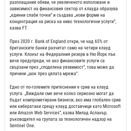
разплащания обяви, че увеличеното използване и
зависимост на финансовия сектор от клауда образува
„единни слаби точки“ и създава „нови форми на
концентрация на риска на ниво технологични услуги“,
казва FT.
През 2020 г. Bank of England откри, че над 65% от
британските банки разчитат само на четири клауд
услуги. Клонът на Федералния резерв в Ню Йорк пък
вече предупреди, че ако финансовите услуги са
свързани през „споделена уязвимост“, това може да
причини „шок през цялата мрежа“.
Едно от по-големите притеснения е срив на клауд
услуга. „Виждали сме вече колко сериозно могат да
бъдат компрометирани бизнеси, ако има глобален срив
или кибератаки срещу клауд доставчици като Microsoft
или Amazon Web Services”, казва Милад Асланър,
ръководител на групата за технологичен надзор на
Sentinel One.