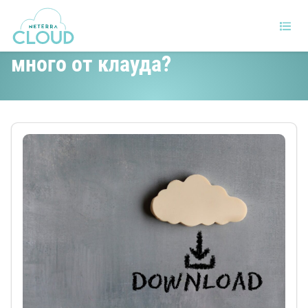
Зависи ли бизнесът твърде
много от клауда?