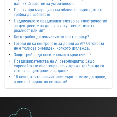
данни? Стратегии за устойчивост.
Грешки при миграция към облачния сървър, които
трябва да избягвате
Надвисналото предизвикателство за електричество
за центровете за данни с изкуствен интелект:
реалност или мит
Кога трябва да помислим за нает сървър?
Готови ли са центровете за данни за AI? Отговорът
не е толкова очевиден, колкото изглежда.
Защо трябва да носите компютърни очила?
Предизвикателства на AI революцията: Защо
европейските енергопреносни мрежи трябва да са
готови за центровете за данни
18 неща, които вашият нает сървър може да прави,
а вие най-вероятно не знаете!