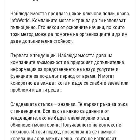
Наблюдаемостта предлага някои ключови ползи, казва
InfoWorld. Компаниите могат и трябва да ги използват
пълноценно. Ето някои от основните начини, по които
този метод може да помогне на организациите и да им
даде допълнителна стойност.
Първата е тенденции. Наблюдаемостта дава на
компаниите възможност да придобият допълнителна
информация за представянето на клауд услугите и
функциите за по-дълъг период от време. И могат
конкретно да виждат кога и къде са слабите звена или
проблеми и да ги решат.
Следващата стъпка – анализи. Те вървят ръка за ръка
с тенденциите. Все пак за какво са данните от
тенденциите, ако не бъдат анализирани отвъд
обикновен мониторинг. Получаването на контекст е
ключово. И този подход позволява да се намират
корелации дори между неща, които не изглеждат