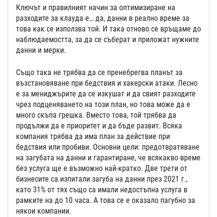
Ключът и правилният начин за оптимизиране на
разходите за клауда е… да, данни в реално време за
това как се използва той. И така отново се връщаме до
наблюдаемостта, за да се съберат и приложат нужните
данни и мерки.
Също така не трябва да се пренебрегва планът за
възстановяване при бедствия и хакерски атаки. Лесно
е за мениджърите да се изкушат и да свият разходите
чрез подценяването на този план, но това може да е
много скъпа грешка. Вместо това, той трябва да
продължи да е приоритет и да бъде развит. Всяка
компания трябва да има план за действие при
бедствия или пробиви. Основни цели: предотвратяване
на загубата на данни и гарантиране, че всякакво време
без услуга ще е възможно най-кратко. Две трети от
бизнесите са изпитали загуба на данни през 2021 г.,
като 31% от тях също са имали недостъпна услуга в
рамките на до 10 часа. А това се е оказало пагубно за
някои компании.