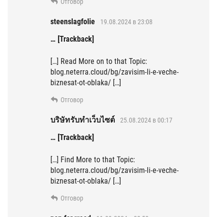
Отговор
steenslagfolie
19.08.2024 в 23:08
… [Trackback]
[…] Read More on to that Topic:
blog.neterra.cloud/bg/zavisim-li-e-veche-
biznesat-ot-oblaka/ […]
Отговор
บริษัทรับทำเว็บไซต์
25.08.2024 в 00:17
… [Trackback]
[…] Find More to that Topic:
blog.neterra.cloud/bg/zavisim-li-e-veche-
biznesat-ot-oblaka/ […]
Отговор