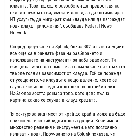
клиента. Този подход е разработен да предоставя на
екипите нужната видимост и данни, за да оптимизират
ИТ услугите, да мигрират към клауда или да изграждат
нови клауд приложения“, съобщава Federal News
Network.
Според проучване на Splunk, близо 80% от институциите
все още са в ранната фаза на разбирането и
използването на инструменти за наблюдаемост. Тя
всъщност може да помогне за намаляване на страха от
твърде голяма зависимост от клауда. Той се поражда
от усещането, че клаудът е нещо далечно, което се
случва извън погледа и контрола на потребителите.
Наблюдаемостта решава това, като дава пълна
картина какво се случва в клауд средата.
Тя осигурява видимост от край до край и може да бъде
приложена и за хибридни конфигурации. Вече има и
множество решения и инструменти, като постоянно
излизат и нови. Проучването на Splunk показва, че