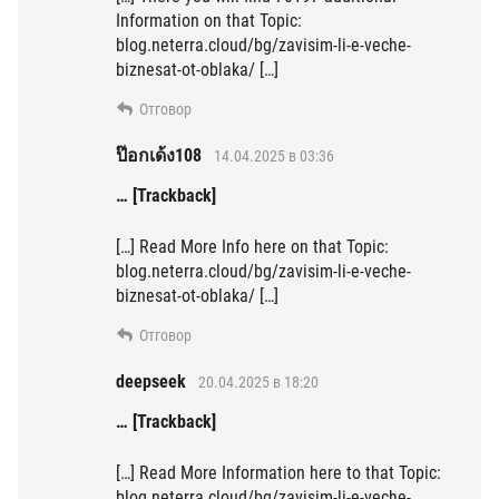
Information on that Topic:
blog.neterra.cloud/bg/zavisim-li-e-veche-
biznesat-ot-oblaka/ […]
Отговор
ป๊อกเด้ง108
14.04.2025 в 03:36
… [Trackback]
[…] Read More Info here on that Topic:
blog.neterra.cloud/bg/zavisim-li-e-veche-
biznesat-ot-oblaka/ […]
Отговор
deepseek
20.04.2025 в 18:20
… [Trackback]
[…] Read More Information here to that Topic:
blog.neterra.cloud/bg/zavisim-li-e-veche-